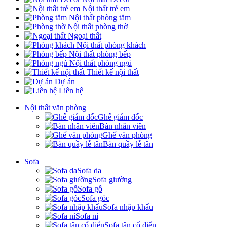
Nội thất trẻ em
Nội thất phòng tắm
Nội thất phòng thờ
Ngoại thất
Nội thất phòng khách
Nội thất phòng bếp
Nội thất phòng ngủ
Thiết kế nội thất
Dự án
Liên hệ
Nội thất văn phòng
Ghế giám đốc
Bàn nhân viên
Ghế văn phòng
Bàn quầy lễ tân
Sofa
Sofa da
Sofa giường
Sofa gỗ
Sofa góc
Sofa nhập khẩu
Sofa nỉ
Sofa tân cổ điển