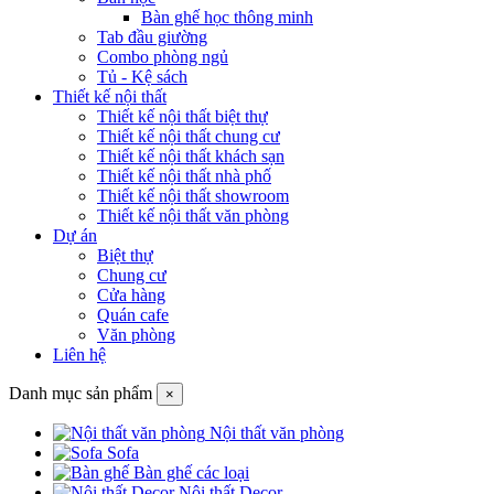
Bàn ghế học thông minh
Tab đầu giường
Combo phòng ngủ
Tủ - Kệ sách
Thiết kế nội thất
Thiết kế nội thất biệt thự
Thiết kế nội thất chung cư
Thiết kế nội thất khách sạn
Thiết kế nội thất nhà phố
Thiết kế nội thất showroom
Thiết kế nội thất văn phòng
Dự án
Biệt thự
Chung cư
Cửa hàng
Quán cafe
Văn phòng
Liên hệ
Danh mục sản phẩm
×
Nội thất văn phòng
Sofa
Bàn ghế các loại
Nội thất Decor