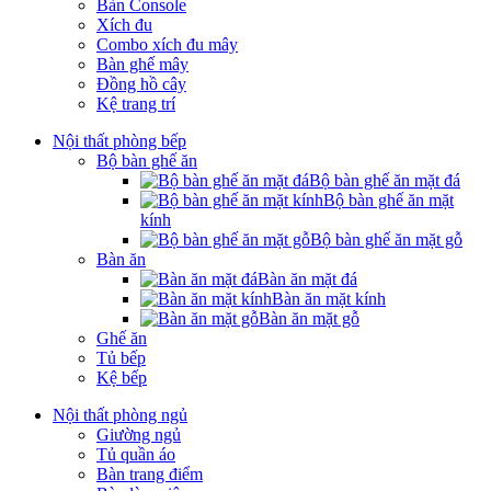
Bàn Console
Xích đu
Combo xích đu mây
Bàn ghế mây
Đồng hồ cây
Kệ trang trí
Nội thất phòng bếp
Bộ bàn ghế ăn
Bộ bàn ghế ăn mặt đá
Bộ bàn ghế ăn mặt
kính
Bộ bàn ghế ăn mặt gỗ
Bàn ăn
Bàn ăn mặt đá
Bàn ăn mặt kính
Bàn ăn mặt gỗ
Ghế ăn
Tủ bếp
Kệ bếp
Nội thất phòng ngủ
Giường ngủ
Tủ quần áo
Bàn trang điểm