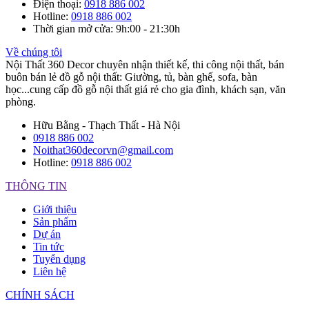
Điện thoại
:
0918 886 002
Hotline
:
0918 886 002
Thời gian mở cửa
: 9h:00 - 21:30h
Về chúng tôi
Nội Thất 360 Decor chuyên nhận thiết kế, thi công nội thất, bán
buôn bán lẻ đồ gỗ nội thất: Giường, tủ, bàn ghế, sofa, bàn
học...cung cấp đồ gỗ nội thất giá rẻ cho gia đình, khách sạn, văn
phòng.
Hữu Bằng - Thạch Thất - Hà Nội
0918 886 002
Noithat360decorvn@gmail.com
Hotline:
0918 886 002
THÔNG TIN
Giới thiệu
Sản phẩm
Dự án
Tin tức
Tuyển dụng
Liên hệ
CHÍNH SÁCH