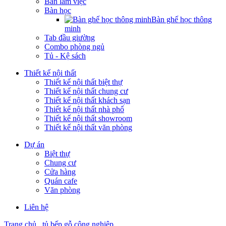
Bàn làm việc
Bàn học
Bàn ghế học thông
minh
Tab đầu giường
Combo phòng ngủ
Tủ - Kệ sách
Thiết kế nội thất
Thiết kế nội thất biệt thự
Thiết kế nội thất chung cư
Thiết kế nội thất khách sạn
Thiết kế nội thất nhà phố
Thiết kế nội thất showroom
Thiết kế nội thất văn phòng
Dự án
Biệt thự
Chung cư
Cửa hàng
Quán cafe
Văn phòng
Liên hệ
Trang chủ
tủ bếp gỗ công nghiệp