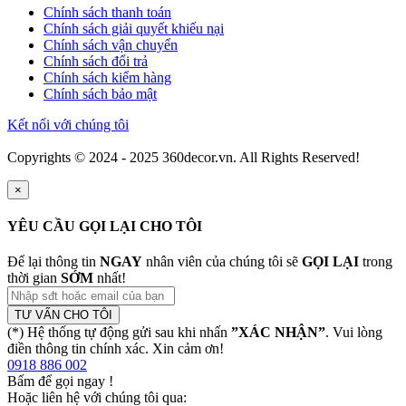
Chính sách thanh toán
Chính sách giải quyết khiếu nại
Chính sách vận chuyển
Chính sách đổi trả
Chính sách kiểm hàng
Chính sách bảo mật
Kết nối với chúng tôi
Copyrights © 2024 - 2025 360decor.vn. All Rights Reserved!
×
YÊU CẦU GỌI LẠI CHO TÔI
Để lại thông tin
NGAY
nhân viên của chúng tôi sẽ
GỌI LẠI
trong
thời gian
SỚM
nhất!
TƯ VẤN CHO TÔI
(*) Hệ thống tự động gửi sau khi nhấn
”XÁC NHẬN”
. Vui lòng
điền thông tin chính xác. Xin cảm ơn!
0918 886 002
Bấm để gọi ngay
!
Hoặc liên hệ với chúng tôi qua: