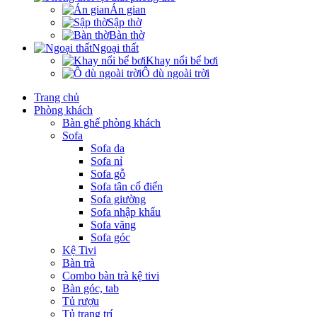
Án gian
Sập thờ
Bàn thờ
Ngoại thất
Khay nổi bể bơi
Ô dù ngoài trời
Trang chủ
Phòng khách
Bàn ghế phòng khách
Sofa
Sofa da
Sofa nỉ
Sofa gỗ
Sofa tân cổ điển
Sofa giường
Sofa nhập khẩu
Sofa văng
Sofa góc
Kệ Tivi
Bàn trà
Combo bàn trà kệ tivi
Bàn góc, tab
Tủ rượu
Tủ trang trí