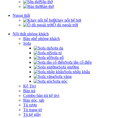
Sập thờ
Bàn thờ
Ngoại thất
Khay nổi bể bơi
Ô dù ngoài trời
Nội thất phòng khách
Bàn ghế phòng khách
Sofa
Sofa da
Sofa nỉ
Sofa gỗ
Sofa tân cổ điển
Sofa giường
Sofa nhập khẩu
Sofa văng
Sofa góc
Kệ Tivi
Bàn trà
Combo bàn trà kệ tivi
Bàn góc, tab
Tủ rượu
Tủ trang trí
Tủ kệ giầy