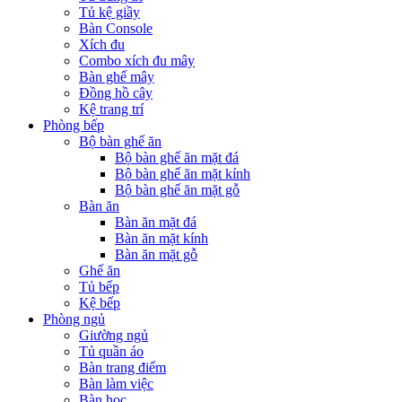
Tủ kệ giầy
Bàn Console
Xích đu
Combo xích đu mây
Bàn ghế mây
Đồng hồ cây
Kệ trang trí
Phòng bếp
Bộ bàn ghế ăn
Bộ bàn ghế ăn mặt đá
Bộ bàn ghế ăn mặt kính
Bộ bàn ghế ăn mặt gỗ
Bàn ăn
Bàn ăn mặt đá
Bàn ăn mặt kính
Bàn ăn mặt gỗ
Ghế ăn
Tủ bếp
Kệ bếp
Phòng ngủ
Giường ngủ
Tủ quần áo
Bàn trang điểm
Bàn làm việc
Bàn học