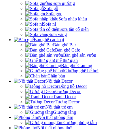
Sofa giường
Sofa gỗ
Sofa góc
Sofa nhập khẩu
Sofa nỉ
Sofa tân cổ điển
Sofa văng
Bàn ghế các loại
Bàn ghế Bar
Bàn ghế Cafe
Bàn ghế sân vườn
Ghế thư giãn
Bàn ghế Gaming
Giường ghế bể bơi
Chân bàn
Nội thất Decor
Đồng hồ Decor
Gương Decor
Tranh Decor
Tượng Decor
Nội thất trẻ em
Giường tầng
Nội thất phòng tắm
Gương phòng tắm
Nội thất phòng thờ