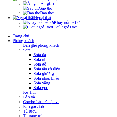
Án gian
Sập thờ
Bàn thờ
Ngoại thất
Khay nổi bể bơi
Ô dù ngoài trời
Trang chủ
Phòng khách
Bàn ghế phòng khách
Sofa
Sofa da
Sofa nỉ
Sofa gỗ
Sofa tân cổ điển
Sofa giường
Sofa nhập khẩu
Sofa văng
Sofa góc
Kệ Tivi
Bàn trà
Combo bàn trà kệ tivi
Bàn góc, tab
Tủ rượu
Tủ trang trí