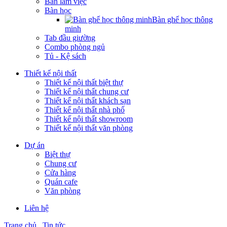
Bàn làm việc
Bàn học
Bàn ghế học thông
minh
Tab đầu giường
Combo phòng ngủ
Tủ - Kệ sách
Thiết kế nội thất
Thiết kế nội thất biệt thự
Thiết kế nội thất chung cư
Thiết kế nội thất khách sạn
Thiết kế nội thất nhà phố
Thiết kế nội thất showroom
Thiết kế nội thất văn phòng
Dự án
Biệt thự
Chung cư
Cửa hàng
Quán cafe
Văn phòng
Liên hệ
Trang chủ
Tin tức