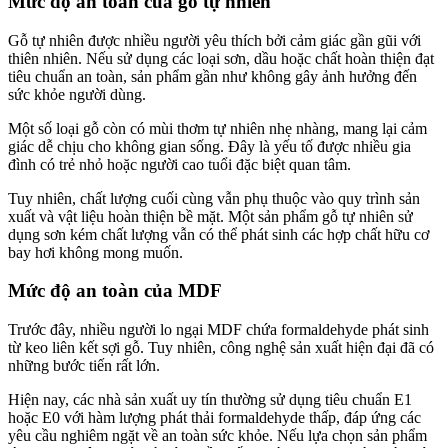
Mức độ an toàn của gỗ tự nhiên
Gỗ tự nhiên được nhiều người yêu thích bởi cảm giác gần gũi với
thiên nhiên. Nếu sử dụng các loại sơn, dầu hoặc chất hoàn thiện đạt
tiêu chuẩn an toàn, sản phẩm gần như không gây ảnh hưởng đến
sức khỏe người dùng.
Một số loại gỗ còn có mùi thơm tự nhiên nhẹ nhàng, mang lại cảm
giác dễ chịu cho không gian sống. Đây là yếu tố được nhiều gia
đình có trẻ nhỏ hoặc người cao tuổi đặc biệt quan tâm.
Tuy nhiên, chất lượng cuối cùng vẫn phụ thuộc vào quy trình sản
xuất và vật liệu hoàn thiện bề mặt. Một sản phẩm gỗ tự nhiên sử
dụng sơn kém chất lượng vẫn có thể phát sinh các hợp chất hữu cơ
bay hơi không mong muốn.
Mức độ an toàn của MDF
Trước đây, nhiều người lo ngại MDF chứa formaldehyde phát sinh
từ keo liên kết sợi gỗ. Tuy nhiên, công nghệ sản xuất hiện đại đã có
những bước tiến rất lớn.
Hiện nay, các nhà sản xuất uy tín thường sử dụng tiêu chuẩn E1
hoặc E0 với hàm lượng phát thải formaldehyde thấp, đáp ứng các
yêu cầu nghiêm ngặt về an toàn sức khỏe. Nếu lựa chọn sản phẩm