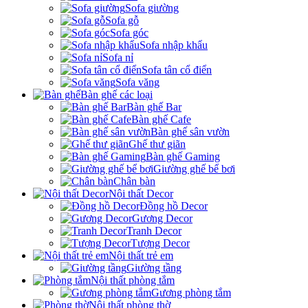
Sofa giường
Sofa gỗ
Sofa góc
Sofa nhập khẩu
Sofa nỉ
Sofa tân cổ điển
Sofa văng
Bàn ghế các loại
Bàn ghế Bar
Bàn ghế Cafe
Bàn ghế sân vườn
Ghế thư giãn
Bàn ghế Gaming
Giường ghế bể bơi
Chân bàn
Nội thất Decor
Đồng hồ Decor
Gương Decor
Tranh Decor
Tượng Decor
Nội thất trẻ em
Giường tầng
Nội thất phòng tắm
Gương phòng tắm
Nội thất phòng thờ