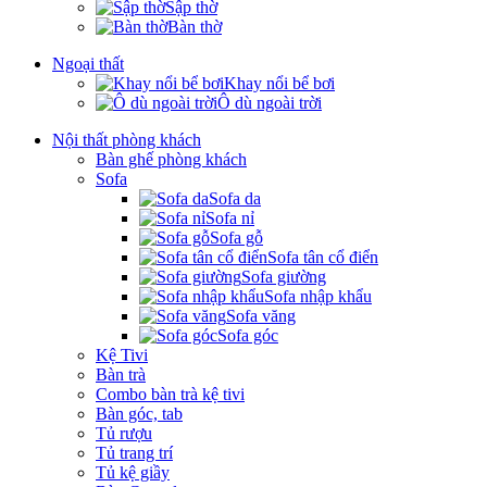
Sập thờ
Bàn thờ
Ngoại thất
Khay nổi bể bơi
Ô dù ngoài trời
Nội thất phòng khách
Bàn ghế phòng khách
Sofa
Sofa da
Sofa nỉ
Sofa gỗ
Sofa tân cổ điển
Sofa giường
Sofa nhập khẩu
Sofa văng
Sofa góc
Kệ Tivi
Bàn trà
Combo bàn trà kệ tivi
Bàn góc, tab
Tủ rượu
Tủ trang trí
Tủ kệ giầy