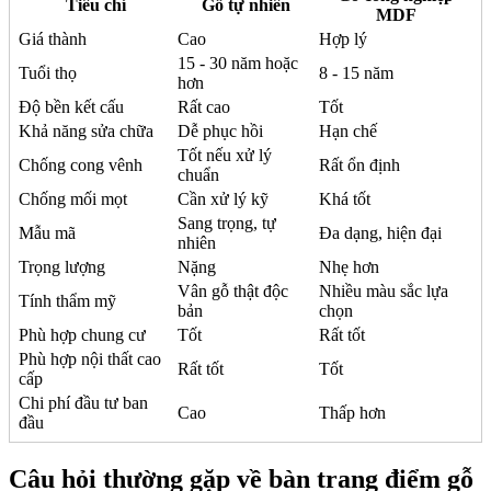
Tiêu chí
Gỗ tự nhiên
MDF
Giá thành
Cao
Hợp lý
15 - 30 năm hoặc
Tuổi thọ
8 - 15 năm
hơn
Độ bền kết cấu
Rất cao
Tốt
Khả năng sửa chữa
Dễ phục hồi
Hạn chế
Tốt nếu xử lý
Chống cong vênh
Rất ổn định
chuẩn
Chống mối mọt
Cần xử lý kỹ
Khá tốt
Sang trọng, tự
Mẫu mã
Đa dạng, hiện đại
nhiên
Trọng lượng
Nặng
Nhẹ hơn
Vân gỗ thật độc
Nhiều màu sắc lựa
Tính thẩm mỹ
bản
chọn
Phù hợp chung cư
Tốt
Rất tốt
Phù hợp nội thất cao
Rất tốt
Tốt
cấp
Chi phí đầu tư ban
Cao
Thấp hơn
đầu
Câu hỏi thường gặp về bàn trang điểm gỗ