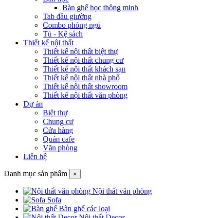
Bàn ghế học thông minh
Tab đầu giường
Combo phòng ngủ
Tủ - Kệ sách
Thiết kế nội thất
Thiết kế nội thất biệt thự
Thiết kế nội thất chung cư
Thiết kế nội thất khách sạn
Thiết kế nội thất nhà phố
Thiết kế nội thất showroom
Thiết kế nội thất văn phòng
Dự án
Biệt thự
Chung cư
Cửa hàng
Quán cafe
Văn phòng
Liên hệ
Danh mục sản phẩm
×
Nội thất văn phòng
Sofa
Bàn ghế các loại
Nội thất Decor