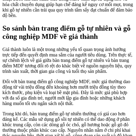
hóa chất chuyên dụng giúp hạn chế đáng kể nguy cơ mối mọt, trong
khi gỗ tự nhiên cần trải qua quy trình tẩm sấy đạt chuẩn để đảm bảo
độ bền.
So sánh bàn trang điểm gỗ tự nhiên và gỗ
công nghiệp MDF về giá thành
Giá thành luôn là một trong những yếu tố quan trọng ảnh hưởng
trực tiếp đến quyết định mua sắm của người tiêu dùng. Trên thực tế,
sự chênh lệch về giá giữa bàn trang điểm gỗ tự nhiên và bàn trang
điểm MDF tương đối rõ rệt do khác biệt về nguồn nguyên liệu, quy
trình sản xuất, thời gian gia công và tuổi thọ sản phẩm.
Đối với bàn trang điểm gỗ công nghiệp MDF, mức giá thường dao
động từ vài triệu đồng đến khoảng hơn mười triệu đồng tùy theo
kích thước, phụ kiện và loại bề mặt phủ. Đây là mức giá phù hợp
với đa số gia đình trẻ, người mới lập gia đình hoặc những khách
hàng muốn tối ưu ngân sách nội thất.
Trong khi đó, bàn trang điểm gỗ tự nhiên thường có giá cao hơn
đáng kể. Các mẫu sử dụng gỗ sồi tự nhiên có thể dao động ở phân
khúc trung cấp, còn các dòng gỗ óc chó, gỗ hương hoặc gỗ gõ đỏ
thường thuộc phân khúc cao cấp. Nguyên nhân nằm ở chi phí khai
thác nguyên liệu, thời gian xử lý gỗ, công đoạn sản xuất và độ khan