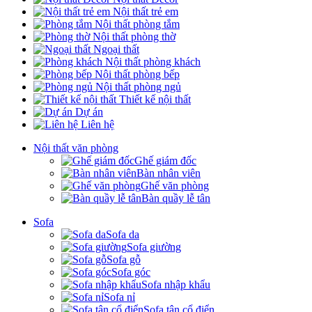
Nội thất trẻ em
Nội thất phòng tắm
Nội thất phòng thờ
Ngoại thất
Nội thất phòng khách
Nội thất phòng bếp
Nội thất phòng ngủ
Thiết kế nội thất
Dự án
Liên hệ
Nội thất văn phòng
Ghế giám đốc
Bàn nhân viên
Ghế văn phòng
Bàn quầy lễ tân
Sofa
Sofa da
Sofa giường
Sofa gỗ
Sofa góc
Sofa nhập khẩu
Sofa nỉ
Sofa tân cổ điển