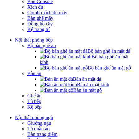
Bàn Console
Xích đu
Combo xích đu mây
Bàn ghế mây
Đồng hồ cây
Kệ trang trí
Nội thất phòng bếp
Bộ bàn ghế ăn
Bộ bàn ghế ăn mặt đá
Bộ bàn ghế ăn mặt
kính
Bộ bàn ghế ăn mặt gỗ
Bàn ăn
Bàn ăn mặt đá
Bàn ăn mặt kính
Bàn ăn mặt gỗ
Ghế ăn
Tủ bếp
Kệ bếp
Nội thất phòng ngủ
Giường ngủ
Tủ quần áo
Bàn trang điểm