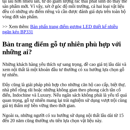
tại lâu hơn nhiều lần, từ đó giảm lượng rác thải phát sinh do thay thế
sản phẩm mới. Vì vậy, xét ở góc độ môi trường, cả hai loại vật liệu
đều có những ưu điểm riêng và cần được đánh giá dựa trên toàn bộ
vòng đời sản phẩm.
>> Xem thêm:
Bàn phấn trang điểm gương LED thiết kế nhiều
ngăn kéo BP331
Bàn trang điểm gỗ tự nhiên phù hợp với
những ai?
Những khách hàng yêu thích sự sang trọng, đề cao giá trị lâu dài và
xem nội thất là một khoản đầu tư thường có xu hướng lựa chọn gỗ
tự nhiên.
Đây cũng là giải pháp phù hợp cho những căn hộ cao cấp, biệt thự,
nhà phố rộng rãi hoặc những không gian theo phong cách tân cổ
điển, Indochine và Luxury. Nếu ngân sách không phải là yếu tố quá
quan trọng, gỗ tự nhiên mang lại trải nghiệm sử dụng vượt trội cùng
giá trị thẩm mỹ bền vững theo thời gian.
Ngoài ra, những người có xu hướng sử dụng nội thất lâu dài từ 15
đến 20 năm cũng thường ưu tiên lựa chọn vật liệu này.