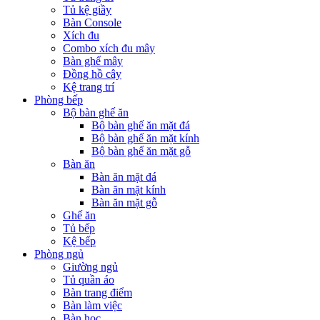
Tủ kệ giầy
Bàn Console
Xích đu
Combo xích đu mây
Bàn ghế mây
Đồng hồ cây
Kệ trang trí
Phòng bếp
Bộ bàn ghế ăn
Bộ bàn ghế ăn mặt đá
Bộ bàn ghế ăn mặt kính
Bộ bàn ghế ăn mặt gỗ
Bàn ăn
Bàn ăn mặt đá
Bàn ăn mặt kính
Bàn ăn mặt gỗ
Ghế ăn
Tủ bếp
Kệ bếp
Phòng ngủ
Giường ngủ
Tủ quần áo
Bàn trang điểm
Bàn làm việc
Bàn học