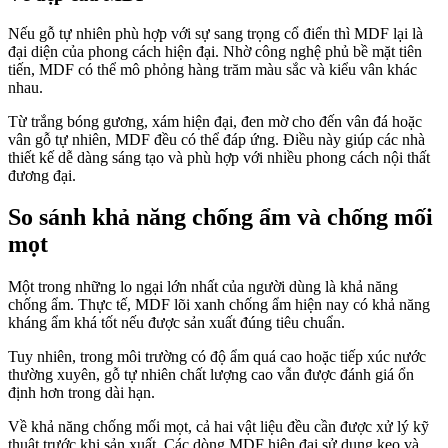
Nếu gỗ tự nhiên phù hợp với sự sang trọng cổ điển thì MDF lại là
đại diện của phong cách hiện đại. Nhờ công nghệ phủ bề mặt tiên
tiến, MDF có thể mô phỏng hàng trăm màu sắc và kiểu vân khác
nhau.
Từ trắng bóng gương, xám hiện đại, đen mờ cho đến vân đá hoặc
vân gỗ tự nhiên, MDF đều có thể đáp ứng. Điều này giúp các nhà
thiết kế dễ dàng sáng tạo và phù hợp với nhiều phong cách nội thất
đương đại.
So sánh khả năng chống ẩm và chống mối
mọt
Một trong những lo ngại lớn nhất của người dùng là khả năng
chống ẩm. Thực tế, MDF lõi xanh chống ẩm hiện nay có khả năng
kháng ẩm khá tốt nếu được sản xuất đúng tiêu chuẩn.
Tuy nhiên, trong môi trường có độ ẩm quá cao hoặc tiếp xúc nước
thường xuyên, gỗ tự nhiên chất lượng cao vẫn được đánh giá ổn
định hơn trong dài hạn.
Về khả năng chống mối mọt, cả hai vật liệu đều cần được xử lý kỹ
thuật trước khi sản xuất. Các dòng MDF hiện đại sử dụng keo và