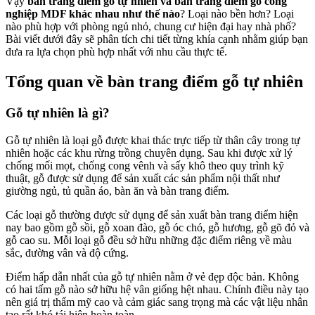
Vậy
bàn trang điểm gỗ tự nhiên và bàn trang điểm gỗ công
nghiệp MDF khác nhau như thế nào
? Loại nào bền hơn? Loại
nào phù hợp với phòng ngủ nhỏ, chung cư hiện đại hay nhà phố?
Bài viết dưới đây sẽ phân tích chi tiết từng khía cạnh nhằm giúp bạn
đưa ra lựa chọn phù hợp nhất với nhu cầu thực tế.
Tổng quan về bàn trang điểm gỗ tự nhiên
Gỗ tự nhiên là gì?
Gỗ tự nhiên là loại gỗ được khai thác trực tiếp từ thân cây trong tự
nhiên hoặc các khu rừng trồng chuyên dụng. Sau khi được xử lý
chống mối mọt, chống cong vênh và sấy khô theo quy trình kỹ
thuật, gỗ được sử dụng để sản xuất các sản phẩm nội thất như
giường ngủ, tủ quần áo, bàn ăn và bàn trang điểm.
Các loại gỗ thường được sử dụng để sản xuất bàn trang điểm hiện
nay bao gồm gỗ sồi, gỗ xoan đào, gỗ óc chó, gỗ hương, gỗ gõ đỏ và
gỗ cao su. Mỗi loại gỗ đều sở hữu những đặc điểm riêng về màu
sắc, đường vân và độ cứng.
Điểm hấp dẫn nhất của gỗ tự nhiên nằm ở vẻ đẹp độc bản. Không
có hai tấm gỗ nào sở hữu hệ vân giống hệt nhau. Chính điều này tạo
nên giá trị thẩm mỹ cao và cảm giác sang trọng mà các vật liệu nhân
tạo rất khó tái hiện hoàn toàn.