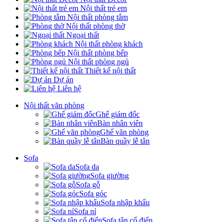
Nội thất trẻ em
Nội thất phòng tắm
Nội thất phòng thờ
Ngoại thất
Nội thất phòng khách
Nội thất phòng bếp
Nội thất phòng ngủ
Thiết kế nội thất
Dự án
Liên hệ
Nội thất văn phòng
Ghế giám đốc
Bàn nhân viên
Ghế văn phòng
Bàn quầy lễ tân
Sofa
Sofa da
Sofa giường
Sofa gỗ
Sofa góc
Sofa nhập khẩu
Sofa nỉ
Sofa tân cổ điển