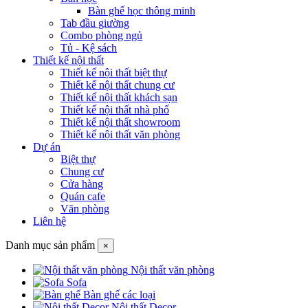
Bàn ghế học thông minh
Tab đầu giường
Combo phòng ngủ
Tủ - Kệ sách
Thiết kế nội thất
Thiết kế nội thất biệt thự
Thiết kế nội thất chung cư
Thiết kế nội thất khách sạn
Thiết kế nội thất nhà phố
Thiết kế nội thất showroom
Thiết kế nội thất văn phòng
Dự án
Biệt thự
Chung cư
Cửa hàng
Quán cafe
Văn phòng
Liên hệ
Danh mục sản phẩm
×
Nội thất văn phòng
Sofa
Bàn ghế các loại
Nội thất Decor