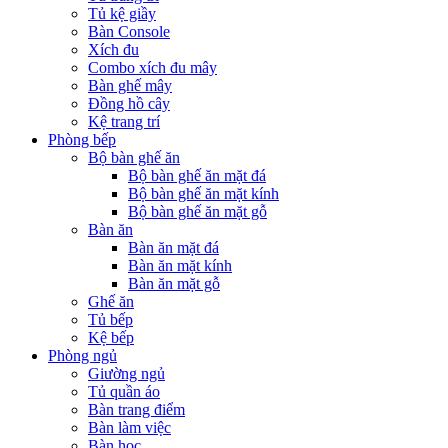
Tủ kệ giầy
Bàn Console
Xích đu
Combo xích đu mây
Bàn ghế mây
Đồng hồ cây
Kệ trang trí
Phòng bếp
Bộ bàn ghế ăn
Bộ bàn ghế ăn mặt đá
Bộ bàn ghế ăn mặt kính
Bộ bàn ghế ăn mặt gỗ
Bàn ăn
Bàn ăn mặt đá
Bàn ăn mặt kính
Bàn ăn mặt gỗ
Ghế ăn
Tủ bếp
Kệ bếp
Phòng ngủ
Giường ngủ
Tủ quần áo
Bàn trang điểm
Bàn làm việc
Bàn học