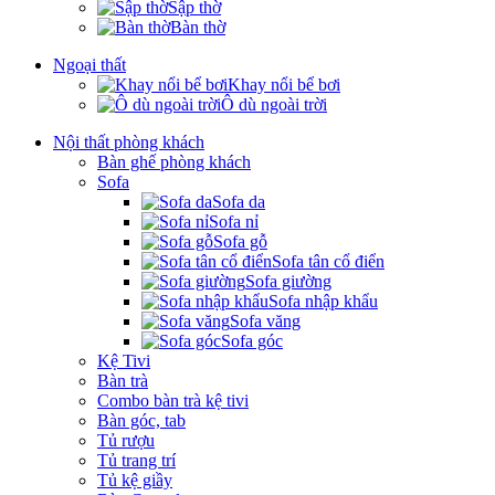
Sập thờ
Bàn thờ
Ngoại thất
Khay nổi bể bơi
Ô dù ngoài trời
Nội thất phòng khách
Bàn ghế phòng khách
Sofa
Sofa da
Sofa nỉ
Sofa gỗ
Sofa tân cổ điển
Sofa giường
Sofa nhập khẩu
Sofa văng
Sofa góc
Kệ Tivi
Bàn trà
Combo bàn trà kệ tivi
Bàn góc, tab
Tủ rượu
Tủ trang trí
Tủ kệ giầy