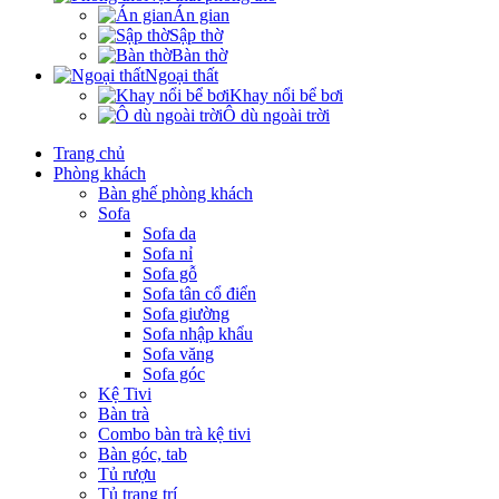
Án gian
Sập thờ
Bàn thờ
Ngoại thất
Khay nổi bể bơi
Ô dù ngoài trời
Trang chủ
Phòng khách
Bàn ghế phòng khách
Sofa
Sofa da
Sofa nỉ
Sofa gỗ
Sofa tân cổ điển
Sofa giường
Sofa nhập khẩu
Sofa văng
Sofa góc
Kệ Tivi
Bàn trà
Combo bàn trà kệ tivi
Bàn góc, tab
Tủ rượu
Tủ trang trí