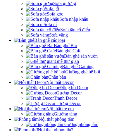
Sofa giường
Sofa gỗ
Sofa góc
Sofa nhập khẩu
Sofa nỉ
Sofa tân cổ điển
Sofa văng
Bàn ghế các loại
Bàn ghế Bar
Bàn ghế Cafe
Bàn ghế sân vườn
Ghế thư giãn
Bàn ghế Gaming
Giường ghế bể bơi
Chân bàn
Nội thất Decor
Đồng hồ Decor
Gương Decor
Tranh Decor
Tượng Decor
Nội thất trẻ em
Giường tầng
Nội thất phòng tắm
Gương phòng tắm
Nội thất phòng thờ