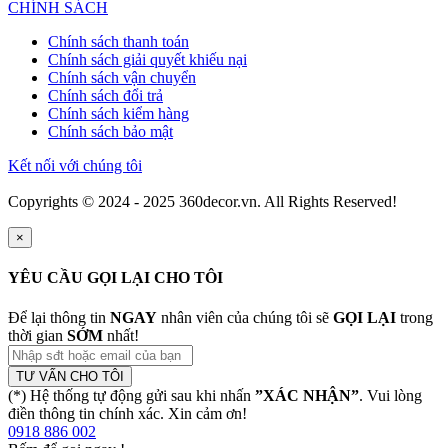
CHÍNH SÁCH
Chính sách thanh toán
Chính sách giải quyết khiếu nại
Chính sách vận chuyển
Chính sách đổi trả
Chính sách kiểm hàng
Chính sách bảo mật
Kết nối với chúng tôi
Copyrights © 2024 - 2025 360decor.vn. All Rights Reserved!
×
YÊU CẦU GỌI LẠI CHO TÔI
Để lại thông tin
NGAY
nhân viên của chúng tôi sẽ
GỌI LẠI
trong
thời gian
SỚM
nhất!
TƯ VẤN CHO TÔI
(*) Hệ thống tự động gửi sau khi nhấn
”XÁC NHẬN”
. Vui lòng
điền thông tin chính xác. Xin cảm ơn!
0918 886 002