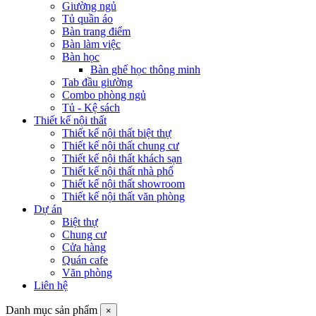
Giường ngủ
Tủ quần áo
Bàn trang điểm
Bàn làm việc
Bàn học
Bàn ghế học thông minh
Tab đầu giường
Combo phòng ngủ
Tủ - Kệ sách
Thiết kế nội thất
Thiết kế nội thất biệt thự
Thiết kế nội thất chung cư
Thiết kế nội thất khách sạn
Thiết kế nội thất nhà phố
Thiết kế nội thất showroom
Thiết kế nội thất văn phòng
Dự án
Biệt thự
Chung cư
Cửa hàng
Quán cafe
Văn phòng
Liên hệ
Danh mục sản phẩm
×