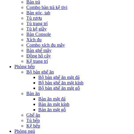
Bàn trà
Combo bàn trà kệ tivi
Bàn góc, tab
Tủ rượu
Tủ trang trí
Tủ kệ giầy
Bàn Console
Xích đu
Combo xích đu mây
Bàn ghế mây
Đồng hồ cây
Kệ trang trí
Phòng bếp
Bộ bàn ghế ăn
Bộ bàn ghế ăn mặt đá
Bộ bàn ghế ăn mặt kính
Bộ bàn ghế ăn mặt gỗ
Bàn ăn
Bàn ăn mặt đá
Bàn ăn mặt kính
Bàn ăn mặt gỗ
Ghế ăn
Tủ bếp
Kệ bếp
Phòng ngủ