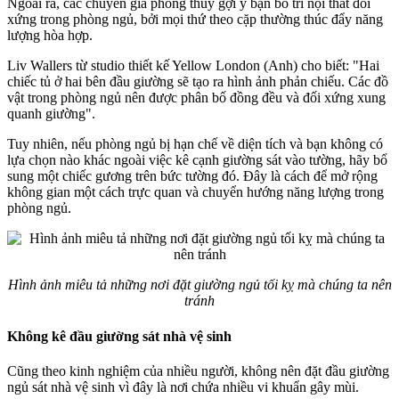
Ngoài ra, các chuyên gia phong thủy gợi ý bạn bố trí nội thất đối
xứng trong phòng ngủ, bởi mọi thứ theo cặp thường thúc đẩy năng
lượng hòa hợp.
Liv Wallers từ studio thiết kế Yellow London (Anh) cho biết: "Hai
chiếc tủ ở hai bên đầu giường sẽ tạo ra hình ảnh phản chiếu. Các đồ
vật trong phòng ngủ nên được phân bố đồng đều và đối xứng xung
quanh giường".
Tuy nhiên, nếu phòng ngủ bị hạn chế về diện tích và bạn không có
lựa chọn nào khác ngoài việc kê cạnh giường sát vào tường, hãy bổ
sung một chiếc gương trên bức tường đó. Đây là cách để mở rộng
không gian một cách trực quan và chuyển hướng năng lượng trong
phòng ngủ.
Hình ảnh miêu tả những nơi đặt giường ngủ tối kỵ mà chúng ta nên
tránh
Không kê đầu giường sát nhà vệ sinh
Cũng theo kinh nghiệm của nhiều người, không nên đặt đầu giường
ngủ sát nhà vệ sinh vì đây là nơi chứa nhiều vi khuẩn gây mùi.