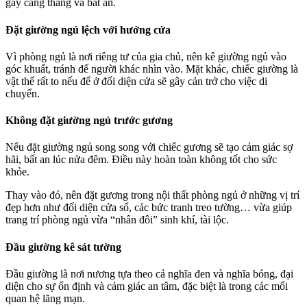
gây căng thẳng và bất an.
Đặt giường ngủ lệch với hướng cửa
Vì phòng ngủ là nơi riêng tư của gia chủ, nên kê giường ngủ vào
góc khuất, tránh để người khác nhìn vào. Mặt khác, chiếc giường là
vật thể rất to nếu để ở đối diện cửa sẽ gây cản trở cho việc di
chuyển.
Không đặt giường ngủ trước gương
Nếu đặt giường ngủ song song với chiếc gương sẽ tạo cảm giác sợ
hãi, bất an lúc nửa đêm. Điều này hoàn toàn không tốt cho sức
khỏe.
Thay vào đó, nên đặt gương trong nội thất phòng ngủ ở những vị trí
đẹp hơn như đối diện cửa sổ, các bức tranh treo tường… vừa giúp
trang trí phòng ngủ vừa “nhân đôi” sinh khí, tài lộc.
Đầu giường kê sát tường
Đầu giường là nơi nương tựa theo cả nghĩa đen và nghĩa bóng, đại
diện cho sự ổn định và cảm giác an tâm, đặc biệt là trong các mối
quan hệ lãng mạn.