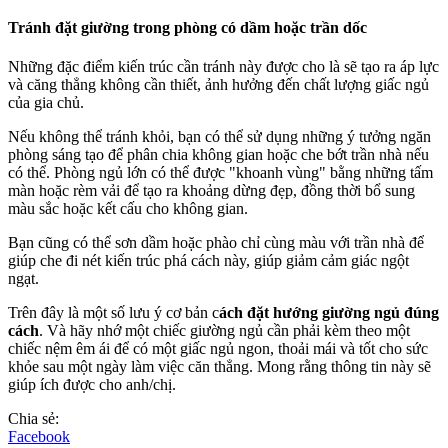
Tránh đặt giường trong phòng có dầm hoặc trần dốc
Những đặc điểm kiến trúc cần tránh này được cho là sẽ tạo ra áp lực
và căng thẳng không cần thiết, ảnh hưởng đến chất lượng giấc ngủ
của gia chủ.
Nếu không thể tránh khỏi, bạn có thể sử dụng những ý tưởng ngăn
phòng sáng tạo để phân chia không gian hoặc che bớt trần nhà nếu
có thể. Phòng ngủ lớn có thể được "khoanh vùng" bằng những tấm
màn hoặc rèm vải để tạo ra khoảng dừng đẹp, đồng thời bổ sung
màu sắc hoặc kết cấu cho không gian.
Bạn cũng có thể sơn dầm hoặc phào chỉ cùng màu với trần nhà để
giúp che đi nét kiến trúc phá cách này, giúp giảm cảm giác ngột
ngạt.
Trên đây là một số lưu ý cơ bản c
ách đặt hướng giường ngủ đúng
cách
. Và hãy nhớ một chiếc giường ngủ cần phải kèm theo một
chiếc nệm êm ái để có một giấc ngủ ngon, thoải mái và tốt cho sức
khỏe sau một ngày làm việc căn thẳng. Mong rằng thông tin này sẽ
giúp ích được cho anh/chị.
Chia sẻ:
Facebook