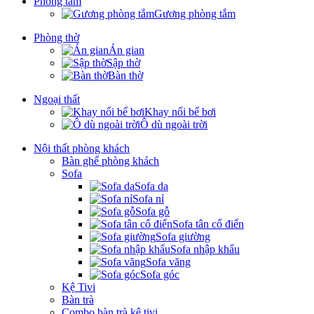
Phòng tắm
Gương phòng tắm
Phòng thờ
Án gian
Sập thờ
Bàn thờ
Ngoại thất
Khay nổi bể bơi
Ô dù ngoài trời
Nội thất phòng khách
Bàn ghế phòng khách
Sofa
Sofa da
Sofa nỉ
Sofa gỗ
Sofa tân cổ điển
Sofa giường
Sofa nhập khẩu
Sofa văng
Sofa góc
Kệ Tivi
Bàn trà
Combo bàn trà kệ tivi