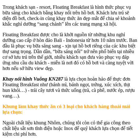
Trong khách sạn - resort, Floating Breakfast là hình thức phục vụ
bữa sáng cho khách bằng khay nổi trên hồ bơi. Khách lưu trú sẽ
diện đồ bơi, check-in cùng khay thức ăn đẹp mắt để chia sẻ khoảnh
khắc nghỉ dưỡng “sang chảnh” lên các trang mạng xã hội.
Floating Breakfast được cho là khởi nguồn từ những khu nghỉ
dưỡng cao cấp ở hòn đảo Bali - Indonesia từ hơn 10 năm trước. Ban
đầu là phục vụ bữa sáng sang - xịn tại hồ bơi riêng của các khu biệt
thự sang trọng. Dần dần, “bữa sáng nổi” trở nên phổ biến tại nhiều
cơ sở lưu trú trên thế giới, nhiều khách sạn đưa vào phục vụ đáp
ứng nhu cầu du khách - miễn là nơi đó có hồ bơi và càng tuyệt vời
hơn nếu sở hữu view đẹp.
Khay nổi hình Vuông KN287
là lựa chọn hoàn hảo để thực đơn
Floating Breakfast như (bánh mì, bánh ngọt, trứng, xúc xích, thịt
hun khói…) - trái cây tươi và thức uống (trà, cà phê, nước ép, rượu
vang…).
Khung làm khay thức ăn có 3 loại cho khách hàng thoải mái
lựa chọn:
Ngoài chất liệu khung Nhôm, chúng tôi còn có thể gia công theo
chất liệu sắt sơn tĩnh điện hoặc Inox để quý khách lựa chọn để tiết
kiệm chi phí hơn.