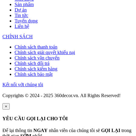
Sản phẩm
Dự án
Tin tức
Tuyển dụng
Liên hệ
CHÍNH SÁCH
Chính sách thanh toán
Chính sách giải quyết khiếu nại
Chính sách vận chuyển
Chính sách đổi trả
Chính sách kiểm hàng
Chính sách bảo mật
Kết nối với chúng tôi
Copyrights © 2024 - 2025 360decor.vn. All Rights Reserved!
×
YÊU CẦU GỌI LẠI CHO TÔI
Để lại thông tin
NGAY
nhân viên của chúng tôi sẽ
GỌI LẠI
trong
thời gian
SỚM
nhất!