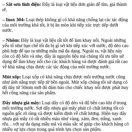
– Sắt sơn tĩnh điện:
Đây là loại vật liệu đơn giản dễ tìm, giá thành
rẽ.
– Inox 304:
Loại thép không gỉ có khả năng chống lại các tác động
của môi trường khá tốt, ít bị ăn mòn khi tiếp xúc trực tiếp dưới
nước.
– Nhôm:
Đây là loại vật liệu rất tốt để làm khay nổi. Ngoài những
yếu tố như hạn chế tối đa bị gỉ sét khi tiếp xúc với nước, độ dẻo cao
phù hợp để tạo ra những mẫu mã đa dạng. Ngoài ra, vật liệu này
còn có độ bền và nhẹ, đây là nguyên liệu mà chúng tôi ưu tiên sử
dụng để làm khay nổi cho các khách hàng và được đánh giá rất cao
về khả năng chịu được các tác động của môi trường nước.
Mút xốp:
Loại xốp có khả năng chịu được môi trường nước cũng
như ánh nắng trực tiếp từ bên ngoài. Mút xốp chúng tôi sử dụng có
độ dày từ 50mm mới đủ đảm bảo cho chiếc khay nổi được phát huy
hết công năng của sản phẩm.
Dây nhựa giả mây:
Loại dây có độ dẻo và độ bền cao khi ở trong
môi trường nước. Sợi dây nhựa giả mây phải có chất lượng tốt có
nguồn gốc rõ ràng và được kiểm định về chất lượng. Hiện nay dây
nhựa giả mây có rất nhiều màu như vàng, xám, đen, trắng, xanh
rêu…với sự đa dạng mẫu mã và màu sắc sẽ giúp cho khách hàng có
nhiều sự lựa chọn trong quá trình lựa chọn sản phẩm.