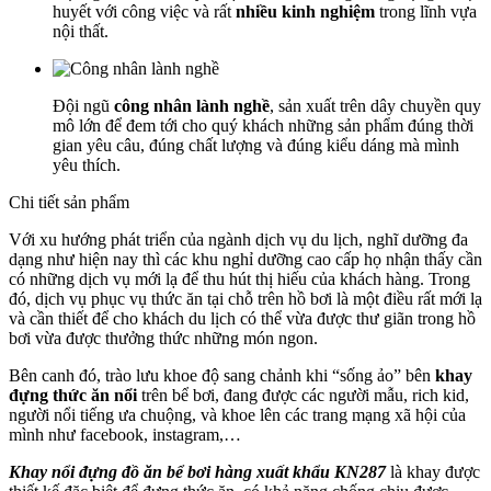
huyết với công việc và rất
nhiều kinh nghiệm
trong lĩnh vựa
nội thất.
Đội ngũ
công nhân lành nghề
, sản xuất trên dây chuyền quy
mô lớn để đem tới cho quý khách những sản phẩm đúng thời
gian yêu câu, đúng chất lượng và đúng kiểu dáng mà mình
yêu thích.
Chi tiết sản phẩm
Với xu hướng phát triển của ngành dịch vụ du lịch, nghĩ dưỡng đa
dạng như hiện nay thì các khu nghỉ dưỡng cao cấp họ nhận thấy cần
có những dịch vụ mới lạ để thu hút thị hiếu của khách hàng. Trong
đó, dịch vụ phục vụ thức ăn tại chỗ trên hồ bơi là một điều rất mới lạ
và cần thiết để cho khách du lịch có thể vừa được thư giãn trong hồ
bơi vừa được thưởng thức những món ngon.
Bên canh đó, trào lưu khoe độ sang chảnh khi “sống ảo” bên
khay
đựng thức ăn nổi
trên bể bơi, đang được các người mẫu, rich kid,
người nổi tiếng ưa chuộng, và khoe lên các trang mạng xã hội của
mình như facebook, instagram,…
Khay nổi đựng đồ ăn bể bơi hàng xuất khẩu KN287
là khay được