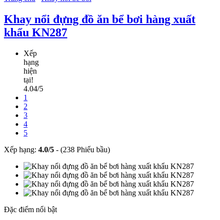
Khay nổi đựng đồ ăn bể bơi hàng xuất
khẩu KN287
Xếp
hạng
hiện
tại!
4.04/5
1
2
3
4
5
Xếp hạng:
4.0
/
5
-
(238 Phiếu bầu)
Đặc điểm nổi bật