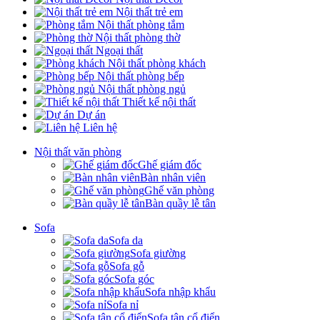
Nội thất trẻ em
Nội thất phòng tắm
Nội thất phòng thờ
Ngoại thất
Nội thất phòng khách
Nội thất phòng bếp
Nội thất phòng ngủ
Thiết kế nội thất
Dự án
Liên hệ
Nội thất văn phòng
Ghế giám đốc
Bàn nhân viên
Ghế văn phòng
Bàn quầy lễ tân
Sofa
Sofa da
Sofa giường
Sofa gỗ
Sofa góc
Sofa nhập khẩu
Sofa nỉ
Sofa tân cổ điển