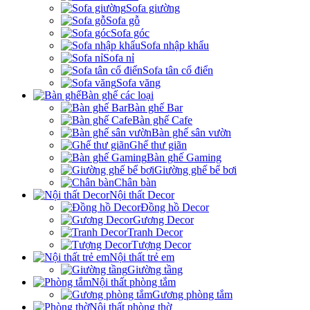
Sofa giường
Sofa gỗ
Sofa góc
Sofa nhập khẩu
Sofa nỉ
Sofa tân cổ điển
Sofa văng
Bàn ghế các loại
Bàn ghế Bar
Bàn ghế Cafe
Bàn ghế sân vườn
Ghế thư giãn
Bàn ghế Gaming
Giường ghế bể bơi
Chân bàn
Nội thất Decor
Đồng hồ Decor
Gương Decor
Tranh Decor
Tượng Decor
Nội thất trẻ em
Giường tầng
Nội thất phòng tắm
Gương phòng tắm
Nội thất phòng thờ