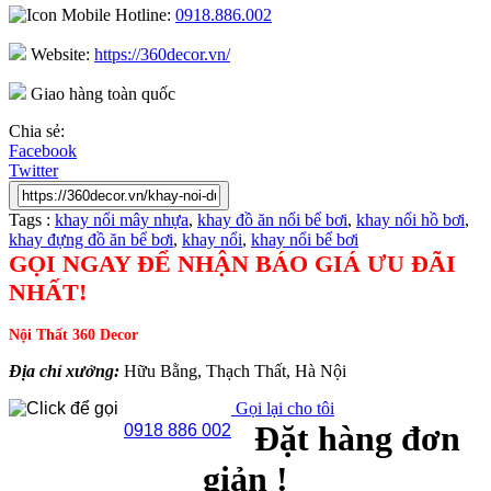
Hotline:
0918.886.002
Website:
https://360decor.vn/
Giao hàng toàn quốc
Chia sẻ:
Facebook
Twitter
Tags :
khay nổi mây nhựa
,
khay đồ ăn nổi bể bơi
,
khay nổi hồ bơi
,
khay đựng đồ ăn bể bơi
,
khay nổi
,
khay nổi bể bơi
GỌI NGAY ĐỂ NHẬN BÁO GIÁ ƯU ĐÃI
NHẤT!
Nội Thất 360 Decor
Địa chỉ xưởng:
Hữu Bằng, Thạch Thất, Hà Nội
Gọi lại cho tôi
Đặt hàng đơn
0918 886 002
giản !