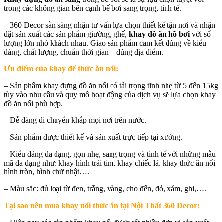
trong các không gian bên cạnh bể bơi sang trọng, tinh tế.
– 360 Decor sẵn sàng nhận tư vấn lựa chọn thiết kế tận nơi và nhận
đặt sản xuất các sản phẩm giường, ghế,
khay đồ ăn hồ bơi
với số
lượng lớn nhỏ khách nhau. Giao sản phẩm cam kết đúng về kiểu
dáng, chất lượng, chuẩn thời gian – đúng địa điểm.
Ưu điểm của khay để thức ăn nổi:
– Sản phẩm khay đựng đồ ăn nổi có tải trọng tĩnh nhẹ từ 5 đến 15kg
tùy vào nhu cầu và quy mô hoạt động của dịch vụ sẽ lựa chọn khay
đồ ăn nổi phù hợp.
– Dễ dàng di chuyển khắp mọi nơi trên nước.
– Sản phẩm được thiết kế và sản xuất trực tiếp tại xưởng.
– Kiểu dáng đa dạng, gọn nhẹ, sang trọng và tinh tế với những mẫu
mã đa dạng như: khay hình trái tim, khay chiếc lá, khay thức ăn nổi
hình tròn, hình chữ nhật….
– Màu sắc: đủ loại từ đen, trắng, vàng, cho đến, đỏ, xám, ghi,….
Tại sao nên mua khay nổi thức ăn tại Nội Thất 360 Decor: