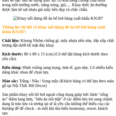
thiết kế đặc biệt để đựng thức ăn, có khả năng chống chịu được
trong môi trường nước, nắng nóng, gió,.... Khay thức ăn thường
được làm từ sợi nhựa giả mây bền đẹp và chắc chắn.
Thông tin chi tiết về khay nổi đựng đồ ăn bể bơi hàng xuất
khẩu KN287:
Chất liệu:
Khung Nhôm chống gỉ, mây nhựa siêu nhẹ, lớp xốp chất
lượng đặt dưới bề mặt đáy khay
Kích thước:
80 x 80 x 15 (cm) (Có thể đặt hàng kích thước theo
yêu cầu)
Kiểu dáng:
Hình vuông sang trọng, tinh tế, gọn nhẹ. Có nhiều kiểu
dáng khác nhau để chọn lựa.
Màu sắc:
Trắng / Nâu / Song mây
(Khách hàng có thể lựa theo màu
gỗ tại Nội Thất 360 Decor)
Sản phẩm khay nổi hồ bơi ngoài công dụng giúp bức hình "sống
ảo" thêm lung linh, "bữa ăn nổi thật" ở các điểm lưu trú sang chảnh
đang là trào lưu và tương lai sẽ là yêu cầu không thể thiếu của các
thượng đế để check - in mỗi khi tìm hiểu homestay, resort, khách
sạn.