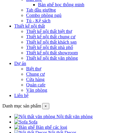
Bàn ghế học thông minh
Tab đầu giường
Combo phòng ngủ
Tủ - Kệ sách
Thiết kế nội thất
Thiết kế nội thất biệt thự
Thiết kế nội thất chung cư
Thiết kế nội thất khách sạn
Thiết kế nội thất nhà phố
Thiết kế nội thất showroom
Thiết kế nội thất văn phòng
Dự án
Biệt thự
Chung cư
Cửa hàng
Quán cafe
Văn phòng
Liên hệ
Danh mục sản phẩm
×
Nội thất văn phòng
Sofa
Bàn ghế các loại
Nội thất Decor