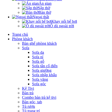
Án gian
Sập thờ
Bàn thờ
Ngoại thất
Khay nổi bể bơi
Ô dù ngoài trời
Trang chủ
Phòng khách
Bàn ghế phòng khách
Sofa
Sofa da
Sofa nỉ
Sofa gỗ
Sofa tân cổ điển
Sofa giường
Sofa nhập khẩu
Sofa văng
Sofa góc
Kệ Tivi
Bàn trà
Combo bàn trà kệ tivi
Bàn góc, tab
Tủ rượu
Tủ trang trí