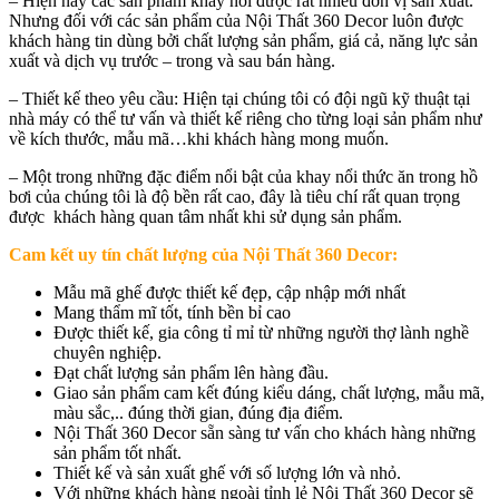
– Hiện nay các sản phẩm khay nổi được rất nhiều đơn vị sản xuất.
Nhưng đối với các sản phẩm của Nội Thất 360 Decor luôn được
khách hàng tin dùng bởi chất lượng sản phẩm, giá cả, năng lực sản
xuất và dịch vụ trước – trong và sau bán hàng.
– Thiết kế theo yêu cầu: Hiện tại chúng tôi có đội ngũ kỹ thuật tại
nhà máy có thể tư vấn và thiết kế riêng cho từng loại sản phẩm như
về kích thước, mẫu mã…khi khách hàng mong muốn.
– Một trong những đặc điểm nổi bật của khay nổi thức ăn trong hồ
bơi của chúng tôi là độ bền rất cao, đây là tiêu chí rất quan trọng
được khách hàng quan tâm nhất khi sử dụng sản phẩm.
Cam kết uy tín chất lượng của Nội Thất 360 Decor:
Mẫu mã ghế được thiết kế đẹp, cập nhập mới nhất
Mang thẩm mĩ tốt, tính bền bỉ cao
Được thiết kế, gia công tỉ mỉ từ những người thợ lành nghề
chuyên nghiệp.
Đạt chất lượng sản phẩm lên hàng đầu.
Giao sản phẩm cam kết đúng kiểu dáng, chất lượng, mẫu mã,
màu sắc,.. đúng thời gian, đúng địa điểm.
Nội Thất 360 Decor sẵn sàng tư vấn cho khách hàng những
sản phẩm tốt nhất.
Thiết kế và sản xuất ghế với số lượng lớn và nhỏ.
Với những khách hàng ngoài tỉnh lẻ Nội Thất 360 Decor sẽ