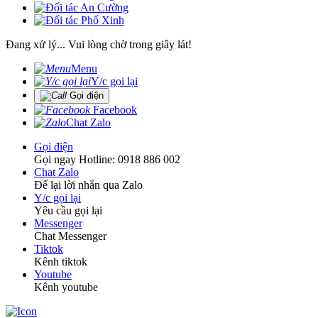
Đang xử lý... Vui lòng chờ trong giây lát!
Menu
Y/c gọi lại
Gọi điện
Facebook
Chat Zalo
Gọi điện
Gọi ngay Hotline: 0918 886 002
Chat Zalo
Để lại lời nhắn qua Zalo
Y/c gọi lại
Yêu cầu gọi lại
Messenger
Chat Messenger
Tiktok
Kênh tiktok
Youtube
Kênh youtube