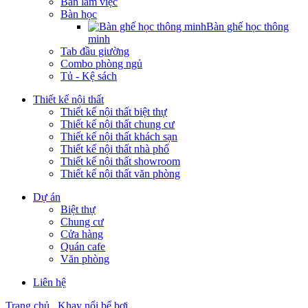
Bàn làm việc
Bàn học
Bàn ghế học thông
minh
Tab đầu giường
Combo phòng ngủ
Tủ - Kệ sách
Thiết kế nội thất
Thiết kế nội thất biệt thự
Thiết kế nội thất chung cư
Thiết kế nội thất khách sạn
Thiết kế nội thất nhà phố
Thiết kế nội thất showroom
Thiết kế nội thất văn phòng
Dự án
Biệt thự
Chung cư
Cửa hàng
Quán cafe
Văn phòng
Liên hệ
Trang chủ
Khay nổi bể bơi