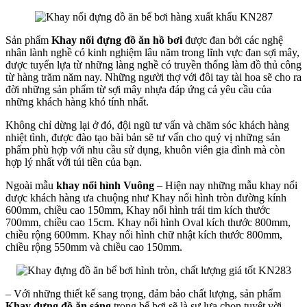
Sản phẩm
Khay nổi đựng đồ ăn hồ bơi
được đan bởi các nghệ
nhân lành nghề có kinh nghiệm lâu năm trong lĩnh vực đan sợi mây,
được tuyển lựa từ những làng nghề có truyền thống làm đồ thủ công
từ hàng trăm năm nay. Những người thợ với đôi tay tài hoa sẽ cho ra
đời những sản phẩm từ sợi mây nhựa đáp ứng cả yêu cầu của
những khách hàng khó tính nhất.
Không chỉ dừng lại ở đó, đội ngũ tư vấn và chăm sóc khách hàng
nhiệt tình, được đào tạo bài bản sẽ tư vấn cho quý vị những sản
phẩm phù hợp với nhu cầu sử dụng, khuôn viên gia đình mà còn
hợp lý nhất với túi tiền của bạn.
Ngoài mẫu
khay nổi hình Vuông
– Hiện nay những mẫu khay nổi
được khách hàng ưa chuộng như Khay nổi hình tròn đường kính
600mm, chiều cao 150mm, Khay nổi hình trái tim kích thước
700mm, chiều cao 15cm. Khay nổi hình Oval kích thước 800mm,
chiều rộng 600mm. Khay nổi hình chữ nhật kích thước 800mm,
chiều rộng 550mm và chiều cao 150mm.
– Với những thiết kế sang trọng, đảm bảo chất lượng, sản phẩm
Khay đựng đồ ăn sáng
trong bể bơi sẽ là sự lựa chọn tuyệt vời