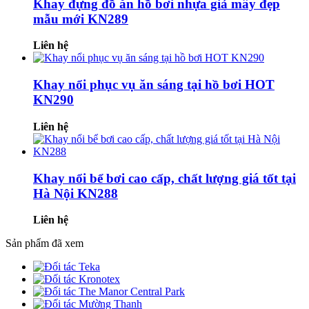
Khay đựng đồ ăn hồ bơi nhựa giả mây đẹp
mẫu mới KN289
Liên hệ
Khay nổi phục vụ ăn sáng tại hồ bơi HOT
KN290
Liên hệ
Khay nổi bể bơi cao cấp, chất lượng giá tốt tại
Hà Nội KN288
Liên hệ
Sản phẩm đã xem