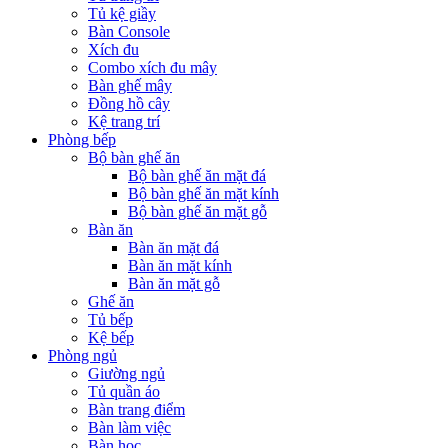
Tủ kệ giầy
Bàn Console
Xích đu
Combo xích đu mây
Bàn ghế mây
Đồng hồ cây
Kệ trang trí
Phòng bếp
Bộ bàn ghế ăn
Bộ bàn ghế ăn mặt đá
Bộ bàn ghế ăn mặt kính
Bộ bàn ghế ăn mặt gỗ
Bàn ăn
Bàn ăn mặt đá
Bàn ăn mặt kính
Bàn ăn mặt gỗ
Ghế ăn
Tủ bếp
Kệ bếp
Phòng ngủ
Giường ngủ
Tủ quần áo
Bàn trang điểm
Bàn làm việc
Bàn học