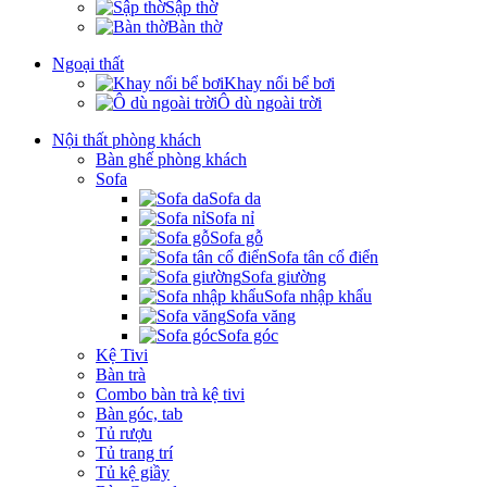
Sập thờ
Bàn thờ
Ngoại thất
Khay nổi bể bơi
Ô dù ngoài trời
Nội thất phòng khách
Bàn ghế phòng khách
Sofa
Sofa da
Sofa nỉ
Sofa gỗ
Sofa tân cổ điển
Sofa giường
Sofa nhập khẩu
Sofa văng
Sofa góc
Kệ Tivi
Bàn trà
Combo bàn trà kệ tivi
Bàn góc, tab
Tủ rượu
Tủ trang trí
Tủ kệ giầy