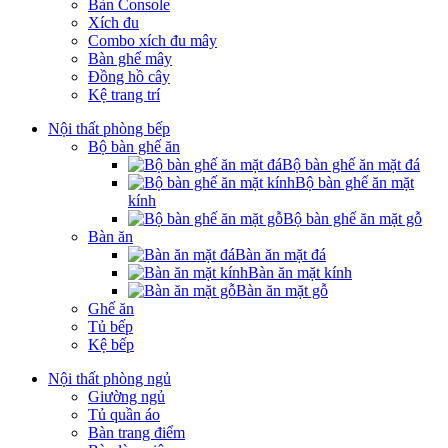
Bàn Console
Xích đu
Combo xích đu mây
Bàn ghế mây
Đồng hồ cây
Kệ trang trí
Nội thất phòng bếp
Bộ bàn ghế ăn
Bộ bàn ghế ăn mặt đá
Bộ bàn ghế ăn mặt
kính
Bộ bàn ghế ăn mặt gỗ
Bàn ăn
Bàn ăn mặt đá
Bàn ăn mặt kính
Bàn ăn mặt gỗ
Ghế ăn
Tủ bếp
Kệ bếp
Nội thất phòng ngủ
Giường ngủ
Tủ quần áo
Bàn trang điểm