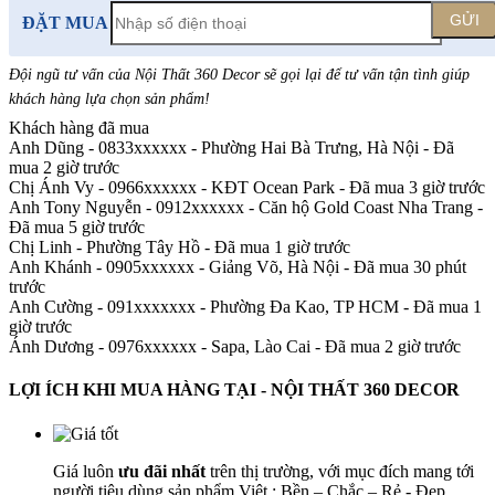
GỬI
ĐẶT MUA
Đội ngũ tư vấn của Nội Thất 360 Decor sẽ gọi lại để tư vấn tận tình giúp
khách hàng lựa chọn sản phẩm
!
Khách hàng đã mua
Anh Dũng - 0833xxxxxx
-
Phường Hai Bà Trưng, Hà Nội - Đã
mua 2 giờ trước
Chị Ánh Vy - 0966xxxxxx
-
KĐT Ocean Park - Đã mua 3 giờ trước
Anh Tony Nguyễn - 0912xxxxxx
-
Căn hộ Gold Coast Nha Trang -
Đã mua 5 giờ trước
Chị Linh
-
Phường Tây Hồ - Đã mua 1 giờ trước
Anh Khánh - 0905xxxxxx
-
Giảng Võ, Hà Nội - Đã mua 30 phút
trước
Anh Cường - 091xxxxxxx
-
Phường Đa Kao, TP HCM - Đã mua 1
giờ trước
Ánh Dương - 0976xxxxxx
-
Sapa, Lào Cai - Đã mua 2 giờ trước
LỢI ÍCH KHI MUA HÀNG TẠI - NỘI THẤT 360 DECOR
Giá luôn
ưu đãi nhất
trên thị trường, với mục đích mang tới
người tiêu dùng sản phẩm Việt : Bền – Chắc – Rẻ - Đẹp.