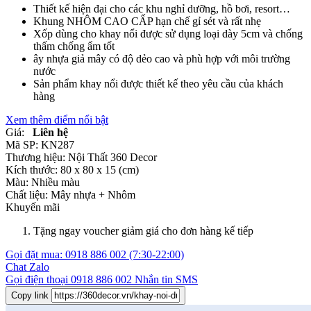
Thiết kế hiện đại cho các khu nghỉ dưỡng, hồ bơi, resort…
Khung NHÔM CAO CẤP hạn chế gỉ sét và rất nhẹ
Xốp dùng cho khay nổi được sử dụng loại dày 5cm và chống
thấm chống ẩm tốt
ây nhựa giả mây có độ dẻo cao và phù hợp với môi trường
nước
Sản phẩm khay nổi được thiết kế theo yêu cầu của khách
hàng
Xem thêm điểm nổi bật
Giá:
Liên hệ
Mã SP:
KN287
Thương hiệu:
Nội Thất 360 Decor
Kích thước:
80 x 80 x 15 (cm)
Màu:
Nhiều màu
Chất liệu:
Mây nhựa +
Nhôm
Khuyến mãi
Tặng ngay voucher giảm giá cho đơn hàng kế tiếp
Gọi đặt mua:
0918 886 002
(7:30-22:00)
Chat Zalo
Gọi điện thoại
0918 886 002
Nhắn tin SMS
Copy link