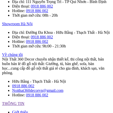
Địa chỉ
: 111 Nguyễn Trọng Trì - TP Qui Nhơn - Bình Định
Điện thoại
:
0918 886 002
Hotline
:
0918 886 002
Thời gian mở cửa
: 08h - 20h
Showroom Hà Nội
Địa chỉ
: Đường Đa Khoa - Hữu Bằng - Thạch Thất - Hà Nội
Điện thoại
:
0918 886 002
Hotline
:
0918 886 002
Thời gian mở cửa
: 9h:00 - 21:30h
Về chúng tôi
Nội Thất 360 Decor chuyên nhận thiết kế, thi công nội thất, bán
buôn bán lẻ đồ gỗ nội thất: Giường, tủ, bàn ghế, sofa, bàn
học...cung cấp đồ gỗ nội thất giá rẻ cho gia đình, khách sạn, văn
phòng.
Hữu Bằng - Thạch Thất - Hà Nội
0918 886 002
Noithat360decorvn@gmail.com
Hotline:
0918 886 002
THÔNG TIN
Giới thiệu