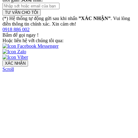
TƯ VẤN CHO TÔI
(*) Hệ thống tự động gửi sau khi nhấn
”XÁC NHẬN”
. Vui lòng
điền thông tin chính xác. Xin cảm ơn!
0918 886 002
Bấm để gọi ngay
!
Hoặc liên hệ với chúng tôi qua:
XÁC NHẬN
Scroll