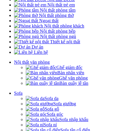
Nội thất trẻ em
Nội thất phòng tắm
Nội thất phòng thờ
Ngoại thất
Nội thất phòng khách
Nội thất phòng bếp
Nội thất phòng ngủ
Thiết kế nội thất
Dự án
Liên hệ
Nội thất văn phòng
Ghế giám đốc
Bàn nhân viên
Ghế văn phòng
Bàn quầy lễ tân
Sofa
Sofa da
Sofa giường
Sofa gỗ
Sofa góc
Sofa nhập khẩu
Sofa nỉ
Sofa tân cổ điển