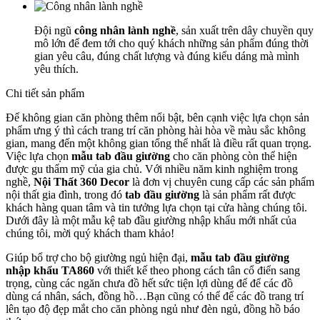
Đội ngũ
công nhân lành nghề
, sản xuất trên dây chuyền quy
mô lớn để đem tới cho quý khách những sản phẩm đúng thời
gian yêu câu, đúng chất lượng và đúng kiểu dáng mà mình
yêu thích.
Chi tiết sản phẩm
Để không gian căn phòng thêm nổi bật, bên cạnh việc lựa chọn sản
phẩm ưng ý thì cách trang trí căn phòng hài hòa về màu sắc không
gian, mang đến một không gian tổng thể nhất là điều rất quan trọng.
Việc lựa chọn
mẫu tab đầu giường
cho căn phòng còn thể hiện
được gu thẩm mỹ của gia chủ. Với nhiều năm kinh nghiệm trong
nghề,
Nội Thất 360 Decor
là đơn vị chuyên cung cấp các sản phẩm
nội thất gia đình, trong đó
tab đầu giường
là sản phẩm rất được
khách hàng quan tâm và tin tưởng lựa chọn tại cửa hàng chúng tôi.
Dưới đây là một mẫu kệ tab đầu giường nhập khẩu mới nhất của
chúng tôi, mời quý khách tham khảo!
Giúp bổ trợ cho bộ giường ngủ hiện đại,
mẫu tab đầu giường
nhập khẩu TA860
với thiết kế theo phong cách tân cổ điển sang
trọng, cùng các ngăn chưa đồ hết sức tiện lợi dùng để để các đồ
dùng cá nhân, sách, đồng hồ…Bạn cũng có thể để các đồ trang trí
lên tạo độ đẹp mắt cho căn phòng ngủ như đèn ngủ, đồng hồ báo