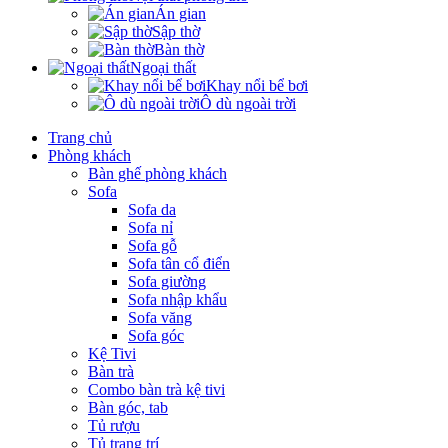
Án gian
Sập thờ
Bàn thờ
Ngoại thất
Khay nổi bể bơi
Ô dù ngoài trời
Trang chủ
Phòng khách
Bàn ghế phòng khách
Sofa
Sofa da
Sofa nỉ
Sofa gỗ
Sofa tân cổ điển
Sofa giường
Sofa nhập khẩu
Sofa văng
Sofa góc
Kệ Tivi
Bàn trà
Combo bàn trà kệ tivi
Bàn góc, tab
Tủ rượu
Tủ trang trí