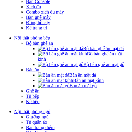
Bàn Console
Xích đu
Combo xích đu mây
Bàn ghế mây
Đồng hồ cây
Kệ trang trí
Nội thất phòng bếp
Bộ bàn ghế ăn
Bộ bàn ghế ăn mặt đá
Bộ bàn ghế ăn mặt
kính
Bộ bàn ghế ăn mặt gỗ
Bàn ăn
Bàn ăn mặt đá
Bàn ăn mặt kính
Bàn ăn mặt gỗ
Ghế ăn
Tủ bếp
Kệ bếp
Nội thất phòng ngủ
Giường ngủ
Tủ quần áo
Bàn trang điểm