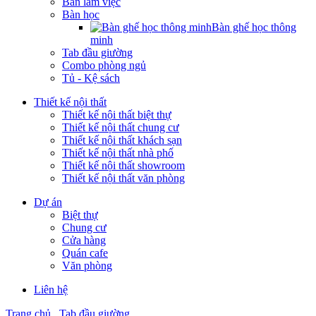
Bàn làm việc
Bàn học
Bàn ghế học thông
minh
Tab đầu giường
Combo phòng ngủ
Tủ - Kệ sách
Thiết kế nội thất
Thiết kế nội thất biệt thự
Thiết kế nội thất chung cư
Thiết kế nội thất khách sạn
Thiết kế nội thất nhà phố
Thiết kế nội thất showroom
Thiết kế nội thất văn phòng
Dự án
Biệt thự
Chung cư
Cửa hàng
Quán cafe
Văn phòng
Liên hệ
Trang chủ
Tab đầu giường