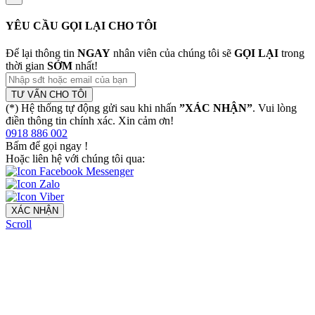
YÊU CẦU GỌI LẠI CHO TÔI
Để lại thông tin
NGAY
nhân viên của chúng tôi sẽ
GỌI LẠI
trong
thời gian
SỚM
nhất!
TƯ VẤN CHO TÔI
(*) Hệ thống tự động gửi sau khi nhấn
”XÁC NHẬN”
. Vui lòng
điền thông tin chính xác. Xin cảm ơn!
0918 886 002
Bấm để gọi ngay
!
Hoặc liên hệ với chúng tôi qua:
XÁC NHẬN
Scroll