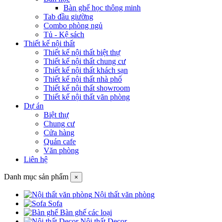
Bàn ghế học thông minh
Tab đầu giường
Combo phòng ngủ
Tủ - Kệ sách
Thiết kế nội thất
Thiết kế nội thất biệt thự
Thiết kế nội thất chung cư
Thiết kế nội thất khách sạn
Thiết kế nội thất nhà phố
Thiết kế nội thất showroom
Thiết kế nội thất văn phòng
Dự án
Biệt thự
Chung cư
Cửa hàng
Quán cafe
Văn phòng
Liên hệ
Danh mục sản phẩm
×
Nội thất văn phòng
Sofa
Bàn ghế các loại
Nội thất Decor