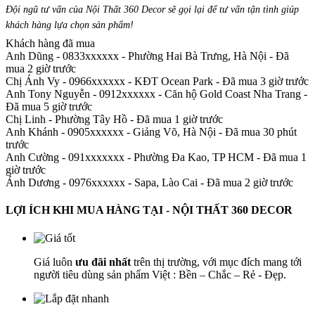
Đội ngũ tư vấn của Nội Thất 360 Decor sẽ gọi lại để tư vấn tận tình giúp
khách hàng lựa chọn sản phẩm
!
Khách hàng đã mua
Anh Dũng - 0833xxxxxx
-
Phường Hai Bà Trưng, Hà Nội - Đã
mua 2 giờ trước
Chị Ánh Vy - 0966xxxxxx
-
KĐT Ocean Park - Đã mua 3 giờ trước
Anh Tony Nguyễn - 0912xxxxxx
-
Căn hộ Gold Coast Nha Trang -
Đã mua 5 giờ trước
Chị Linh
-
Phường Tây Hồ - Đã mua 1 giờ trước
Anh Khánh - 0905xxxxxx
-
Giảng Võ, Hà Nội - Đã mua 30 phút
trước
Anh Cường - 091xxxxxxx
-
Phường Đa Kao, TP HCM - Đã mua 1
giờ trước
Ánh Dương - 0976xxxxxx
-
Sapa, Lào Cai - Đã mua 2 giờ trước
LỢI ÍCH KHI MUA HÀNG TẠI - NỘI THẤT 360 DECOR
Giá luôn
ưu đãi nhất
trên thị trường, với mục đích mang tới
người tiêu dùng sản phẩm Việt : Bền – Chắc – Rẻ - Đẹp.