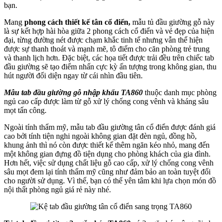
bạn.
Mang
phong cách thiết kế tân cổ điển,
mẫu tủ đầu giường gỗ này
là sự kết hợp hài hòa giữa 2 phong cách cổ điển và vẻ đẹp của hiện
đại, từng đường nét được chạm khắc tinh tế nhưng vẫn thể hiện
được sự thanh thoát và mạnh mẽ, tô điểm cho căn phòng trẻ trung
và thanh lịch hơn. Đặc biệt, các họa tiết được trải đều trên chiếc tab
đầu giường sẽ tạo điểm nhấn cực kỳ ấn tượng trong không gian, thu
hút người đối diện ngay từ cái nhìn đầu tiên.
Mẫu tab đầu giường gỗ nhập khẩu TA860
thuộc danh mục phòng
ngủ cao cấp được làm từ gỗ xử lý chống cong vênh và kháng sâu
mọt tấn công.
Ngoài tính thẩm mỹ, mẫu tab đầu giường tân cổ điển được đánh giá
cao bởi tính tiện nghi ngoài không gian đặt đèn ngủ, đồng hồ,
khung ảnh thì nó còn được thiết kế thêm ngăn kéo nhỏ, mang đến
một không gian đựng đồ tiện dụng cho phòng khách của gia đình.
Hơn hết, việc sử dụng chất liệu gỗ cao cấp, xử lý chống cong vênh
sâu mọt đem lại tính thẩm mỹ cũng như đảm bảo an toàn tuyệt đối
cho người sử dụng. Vì thế, bạn có thể yên tâm khi lựa chọn món đồ
nội thất phòng ngủ giá rẻ này nhé.