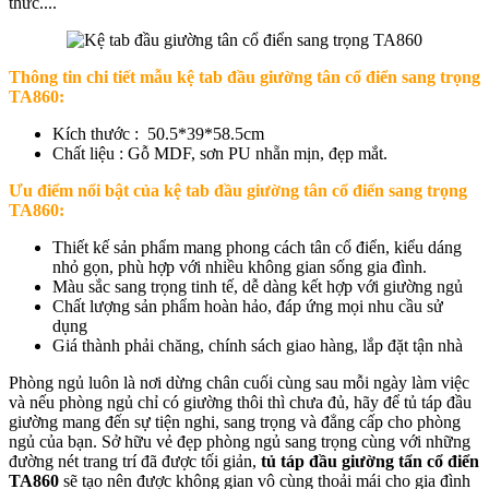
thức....
Thông tin chi tiết mẫu kệ
tab đầu giường tân cổ điển sang trọng
TA860
:
Kích thước : 50.5*39*58.5cm
Chất liệu : Gỗ MDF, sơn PU nhẵn mịn, đẹp mắt.
Ưu điểm nổi bật của
kệ tab đầu giường tân cổ điển sang trọng
TA860:
Thiết kế sản phẩm mang phong cách tân cổ điển, kiểu dáng
nhỏ gọn, phù hợp với nhiều không gian sống gia đình.
Màu sắc sang trọng tinh tế, dễ dàng kết hợp với giường ngủ
Chất lượng sản phẩm hoàn hảo, đáp ứng mọi nhu cầu sử
dụng
Giá thành phải chăng, chính sách giao hàng, lắp đặt tận nhà
Phòng ngủ luôn là nơi dừng chân cuối cùng sau mỗi ngày làm việc
và nếu phòng ngủ chỉ có giường thôi thì chưa đủ, hãy để tủ táp đầu
giường mang đến sự tiện nghi, sang trọng và đẳng cấp cho phòng
ngủ của bạn. Sở hữu vẻ đẹp phòng ngủ sang trọng cùng với những
đường nét trang trí đã được tối giản,
tủ táp đầu giường tẩn cổ điển
TA860
sẽ tạo nên được không gian vô cùng thoải mái cho gia đình