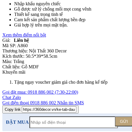
Nhập khẩu nguyên chiếc
Gỗ được xử lý chống mối mọt cong vênh
Thiết kế sang trọng tinh tế
Cam kết sản phẩm chất lượng bền đẹp
Giá hợp lý trên mọi mặt trận.
Xem thêm điểm nổi bật
Giá:
Liên hệ
Mã SP:
A860
Thương hiệu:
Nội Thất 360 Decor
Kích thước:
50.5*39*58.5cm
Màu:
Trắng
Chất liệu:
Gỗ MDF
Khuyến mãi
Tặng ngay voucher giảm giá cho đơn hàng kế tiếp
Gọi đặt mua:
0918 886 002
(7:30-22:00)
Chat Zalo
Gọi điện thoại
0918 886 002
Nhắn tin SMS
Copy link
GỬI
ĐẶT MUA