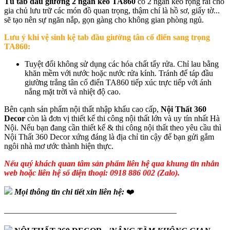
Tủ tab đầu giường 2 ngăn kéo TA860
có 2 ngăn kéo rộng rãi cho
gia chủ lưu trữ các món đồ quan trọng, thậm chí là hồ sơ, giấy tờ...
sẽ tạo nên sự ngăn nắp, gọn gàng cho không gian phòng ngủ.
Lưu ý khi vệ sinh
kệ tab đầu giường tân cổ điển sang trọng
TA860
:
Tuyệt đối không sử dụng các hóa chất tẩy rửa. Chỉ lau bằng
khăn mềm với nước hoặc nước rửa kính. Tránh để táp đầu
giường trắng tân cổ điển TA860 tiếp xúc trực tiếp với ánh
nắng mặt trời và nhiệt độ cao.
Bên cạnh sản phẩm nội thất nhập khẩu cao cấp,
Nội Thất 360
Decor
còn là đơn vị thiết kế thi công nội thất lớn và uy tín nhất Hà
Nội. Nếu bạn đang cần thiết kế & thi công nội thất theo yêu cầu thì
Nội Thất 360 Decor xứng đáng là địa chỉ tin cậy để bạn gửi gắm
ngôi nhà mơ ước thành hiện thực.
Nếu quý khách quan tâm sản phẩm liên hệ qua khung tin nhắn
web hoặc liên hệ số điện thoại: 0918 886 002 (Zalo).
Mọi thông tin chi tiết xin liên hệ:
❤️
—————————————————————