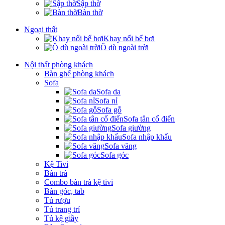
Sập thờ
Bàn thờ
Ngoại thất
Khay nổi bể bơi
Ô dù ngoài trời
Nội thất phòng khách
Bàn ghế phòng khách
Sofa
Sofa da
Sofa nỉ
Sofa gỗ
Sofa tân cổ điển
Sofa giường
Sofa nhập khẩu
Sofa văng
Sofa góc
Kệ Tivi
Bàn trà
Combo bàn trà kệ tivi
Bàn góc, tab
Tủ rượu
Tủ trang trí
Tủ kệ giầy