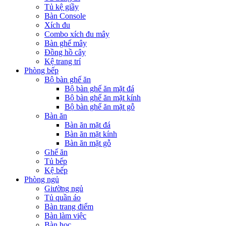
Tủ kệ giầy
Bàn Console
Xích đu
Combo xích đu mây
Bàn ghế mây
Đồng hồ cây
Kệ trang trí
Phòng bếp
Bộ bàn ghế ăn
Bộ bàn ghế ăn mặt đá
Bộ bàn ghế ăn mặt kính
Bộ bàn ghế ăn mặt gỗ
Bàn ăn
Bàn ăn mặt đá
Bàn ăn mặt kính
Bàn ăn mặt gỗ
Ghế ăn
Tủ bếp
Kệ bếp
Phòng ngủ
Giường ngủ
Tủ quần áo
Bàn trang điểm
Bàn làm việc
Bàn học