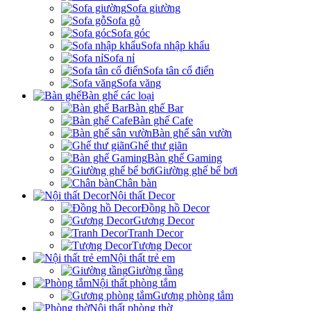
Sofa giường
Sofa gỗ
Sofa góc
Sofa nhập khẩu
Sofa nỉ
Sofa tân cổ điển
Sofa văng
Bàn ghế các loại
Bàn ghế Bar
Bàn ghế Cafe
Bàn ghế sân vườn
Ghế thư giãn
Bàn ghế Gaming
Giường ghế bể bơi
Chân bàn
Nội thất Decor
Đồng hồ Decor
Gương Decor
Tranh Decor
Tượng Decor
Nội thất trẻ em
Giường tầng
Nội thất phòng tắm
Gương phòng tắm
Nội thất phòng thờ