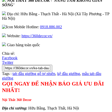
NỘI THẤT 360 DECOR
-
'NÂNG TẦM KHÔNG GIAN
SỐNG'
Địa chỉ: Hữu Bằng - Thạch Thất - Hà Nội (Xã Tây Phương - TP
Hà Nội)
Hotline:
0918.886.002
Website:
https://360decor.vn/
Giao hàng toàn quốc
Chia sẻ:
Facebook
Twitter
Tags :
tab đầu giường gỗ tự nhiên
,
kệ đầu giường
,
mẫu tab đầu
giường
GỌI NGAY ĐỂ NHẬN BÁO GIÁ ƯU ĐÃI
NHẤT!
Nội Thất 360 Decor
Địa chỉ xưởng:
Hữu Bằng, Thạch Thất, Hà Nội