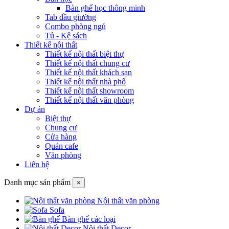
Bàn ghế học thông minh
Tab đầu giường
Combo phòng ngủ
Tủ - Kệ sách
Thiết kế nội thất
Thiết kế nội thất biệt thự
Thiết kế nội thất chung cư
Thiết kế nội thất khách sạn
Thiết kế nội thất nhà phố
Thiết kế nội thất showroom
Thiết kế nội thất văn phòng
Dự án
Biệt thự
Chung cư
Cửa hàng
Quán cafe
Văn phòng
Liên hệ
Danh mục sản phẩm
×
Nội thất văn phòng
Sofa
Bàn ghế các loại
Nội thất Decor