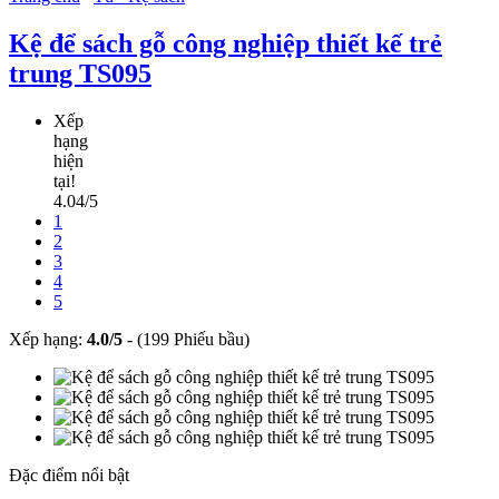
Kệ để sách gỗ công nghiệp thiết kế trẻ
trung TS095
Xếp
hạng
hiện
tại!
4.04/5
1
2
3
4
5
Xếp hạng:
4.0
/
5
-
(199 Phiếu bầu)
Đặc điểm nổi bật