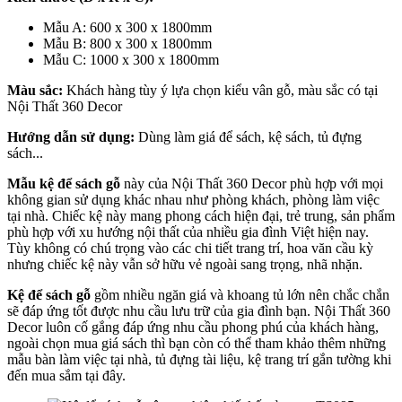
Mẫu A: 600 x 300 x 1800mm
Mẫu B: 800 x 300 x 1800mm
Mẫu C: 1000 x 300 x 1800mm
Màu sắc:
Khách hàng tùy ý lựa chọn kiểu vân gỗ, màu sắc có tại
Nội Thất 360 Decor
Hướng dẫn sử dụng:
Dùng làm giá để sách, kệ sách, tủ đựng
sách...
Mẫu kệ để sách gỗ
này của Nội Thất 360 Decor phù hợp với mọi
không gian sử dụng khác nhau như phòng khách, phòng làm việc
tại nhà. Chiếc kệ này mang phong cách hiện đại, trẻ trung, sản phẩm
phù hợp với xu hướng nội thất của nhiều gia đình Việt hiện nay.
Tùy không có chú trọng vào các chi tiết trang trí, hoa văn cầu kỳ
nhưng chiếc kệ này vẫn sở hữu vẻ ngoài sang trọng, nhã nhặn.
Kệ để sách gỗ
gồm nhiều ngăn giá và khoang tủ lớn nên chắc chắn
sẽ đáp ứng tốt được nhu cầu lưu trữ của gia đình bạn. Nội Thất 360
Decor luôn cố gắng đáp ứng nhu cầu phong phú của khách hàng,
ngoài chọn mua giá sách thì bạn còn có thể tham khảo thêm những
mẫu bàn làm việc tại nhà, tủ đựng tài liệu, kệ trang trí gắn tường khi
đến mua sắm tại đây.