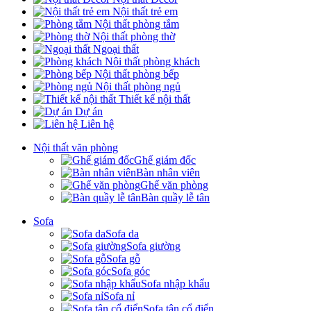
Nội thất trẻ em
Nội thất phòng tắm
Nội thất phòng thờ
Ngoại thất
Nội thất phòng khách
Nội thất phòng bếp
Nội thất phòng ngủ
Thiết kế nội thất
Dự án
Liên hệ
Nội thất văn phòng
Ghế giám đốc
Bàn nhân viên
Ghế văn phòng
Bàn quầy lễ tân
Sofa
Sofa da
Sofa giường
Sofa gỗ
Sofa góc
Sofa nhập khẩu
Sofa nỉ
Sofa tân cổ điển