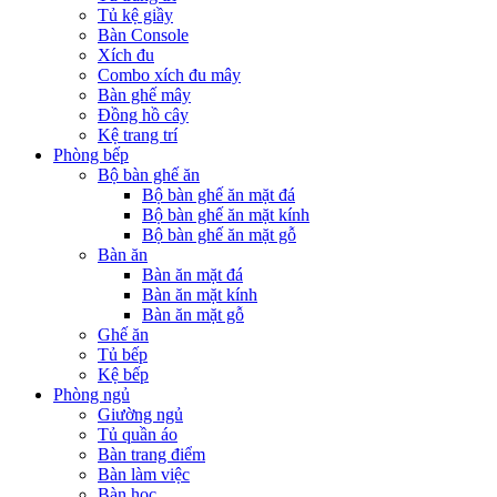
Tủ kệ giầy
Bàn Console
Xích đu
Combo xích đu mây
Bàn ghế mây
Đồng hồ cây
Kệ trang trí
Phòng bếp
Bộ bàn ghế ăn
Bộ bàn ghế ăn mặt đá
Bộ bàn ghế ăn mặt kính
Bộ bàn ghế ăn mặt gỗ
Bàn ăn
Bàn ăn mặt đá
Bàn ăn mặt kính
Bàn ăn mặt gỗ
Ghế ăn
Tủ bếp
Kệ bếp
Phòng ngủ
Giường ngủ
Tủ quần áo
Bàn trang điểm
Bàn làm việc
Bàn học