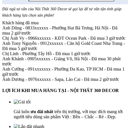
Đội ngũ tư vấn của Nội Thất 360 Decor sẽ gọi lại để tư vấn tận tình giúp
khách hàng lựa chọn sản phẩm
!
Khách hàng đã mua
Anh Dũng - 0833xxxxxx
-
Phường Hai Bà Trưng, Hà Nội - Đã
mua 2 giờ trước
Chị Ánh Vy - 0966xxxxxx
-
KĐT Ocean Park - Đã mua 3 giờ trước
Anh Tony Nguyễn - 0912xxxxxx
-
Căn hộ Gold Coast Nha Trang -
Đã mua 5 giờ trước
Chị Linh
-
Phường Tây Hồ - Đã mua 1 giờ trước
Anh Khánh - 0905xxxxxx
-
Giảng Võ, Hà Nội - Đã mua 30 phút
trước
Anh Cường - 091xxxxxxx
-
Phường Đa Kao, TP HCM - Đã mua 1
giờ trước
Ánh Dương - 0976xxxxxx
-
Sapa, Lào Cai - Đã mua 2 giờ trước
LỢI ÍCH KHI MUA HÀNG TẠI - NỘI THẤT 360 DECOR
Giá luôn
ưu đãi nhất
trên thị trường, với mục đích mang tới
người tiêu dùng sản phẩm Việt : Bền – Chắc – Rẻ - Đẹp.