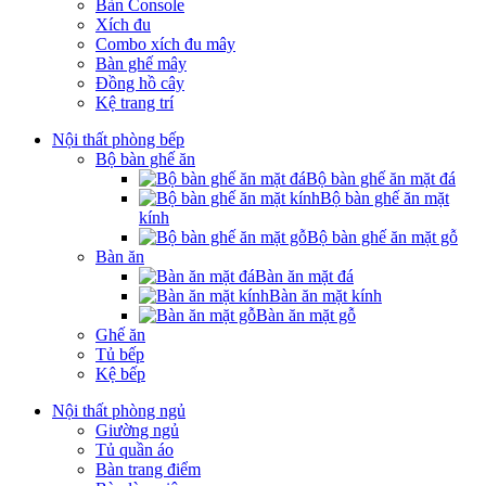
Bàn Console
Xích đu
Combo xích đu mây
Bàn ghế mây
Đồng hồ cây
Kệ trang trí
Nội thất phòng bếp
Bộ bàn ghế ăn
Bộ bàn ghế ăn mặt đá
Bộ bàn ghế ăn mặt
kính
Bộ bàn ghế ăn mặt gỗ
Bàn ăn
Bàn ăn mặt đá
Bàn ăn mặt kính
Bàn ăn mặt gỗ
Ghế ăn
Tủ bếp
Kệ bếp
Nội thất phòng ngủ
Giường ngủ
Tủ quần áo
Bàn trang điểm