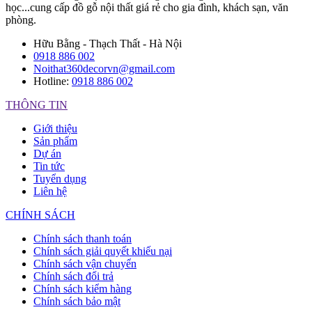
học...cung cấp đồ gỗ nội thất giá rẻ cho gia đình, khách sạn, văn
phòng.
Hữu Bằng - Thạch Thất - Hà Nội
0918 886 002
Noithat360decorvn@gmail.com
Hotline:
0918 886 002
THÔNG TIN
Giới thiệu
Sản phẩm
Dự án
Tin tức
Tuyển dụng
Liên hệ
CHÍNH SÁCH
Chính sách thanh toán
Chính sách giải quyết khiếu nại
Chính sách vận chuyển
Chính sách đổi trả
Chính sách kiểm hàng
Chính sách bảo mật