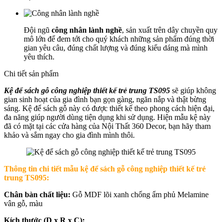
Đội ngũ
công nhân lành nghề
, sản xuất trên dây chuyền quy
mô lớn để đem tới cho quý khách những sản phẩm đúng thời
gian yêu câu, đúng chất lượng và đúng kiểu dáng mà mình
yêu thích.
Chi tiết sản phẩm
Kệ để sách gỗ công nghiệp thiết kế trẻ trung TS095
sẽ giúp không
gian sinh hoạt của gia đình bạn gọn gàng, ngăn nắp và thật bừng
sáng. Kệ để sách gỗ này có được thiết kế theo phong cách hiện đại,
đa năng giúp người dùng tiện dụng khi sử dụng. Hiện mẫu kệ này
đã có mặt tại các cửa hàng của Nội Thất 360 Decor, bạn hãy tham
khảo và sắm ngay cho gia đình mình thôi.
Thông tin chi tiết mẫu k
ệ để sách gỗ công nghiệp thiết kế trẻ
trung TS095:
Chân bàn chất liệu:
Gỗ MDF lõi xanh chống ẩm phủ Melamine
vân gỗ, màu
Kích thước (D x R x C):