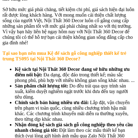
Sở hữu mức giá phải chăng, tiết kiệm chi phí, giá sách hiện đại luôn
rất được lòng khách hàng. Với mong muốn cải thiện chất lượng
sống của người Việt, Nội Thất 360 Decor luôn cố gắng cung cấp
những sản phẩm tốt với mức giá phải chăng nhất so với thị trường.
Vì vậy bạn hãy liên hệ ngay hôm nay với Nội Thất 360 Decor để
chúng tôi có thể hỗ trợ bạn cải thiện không gian sống đẳng cấp cho
gia đình nhé!
Tại sao bạn nên mua
Kệ để sách gỗ công nghiệp thiết kế trẻ
trung TS095 tại Nội Thất 360 Decor?
Kệ sách tại Nội Thất 360 Decor đang sở hữu những ưu
điểm nổi bật:
Đa dạng, độc đáo trong thiết kế; màu sắc
phong phú, phù hợp với nhiều không gian sống khác nhau. ...
Sản phẩm chất lượng tốt:
Do đều trải qua quy trình sản
xuất, kiểm duyệt nghiêm ngặt trước khi đưa đến tay người
tiêu dùng.
Chính sách bán hàng nhiều ưu đãi:
Lắp đặt, vận chuyển
trên phạm vi toàn quốc, cùng nhiều chương trình hậu mãi
khác. Các chương trình khuyến mãi diễn ra thường xuyên,
theo từng dịp khác nhau.
Nhận đóng kệ sách giá sách gỗ công nghiệp theo yêu cầu
nhanh chóng giá tốt:
Đặt làm theo các mẫu thiết kế bạn
thích (vui lòng gửi hình ảnh mẫu qua Zalo Nội Thất 360