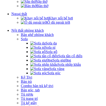
Sập thờ
Bàn thờ
Ngoại thất
Khay nổi bể bơi
Ô dù ngoài trời
Nội thất phòng khách
Bàn ghế phòng khách
Sofa
Sofa da
Sofa nỉ
Sofa gỗ
Sofa tân cổ điển
Sofa giường
Sofa nhập khẩu
Sofa văng
Sofa góc
Kệ Tivi
Bàn trà
Combo bàn trà kệ tivi
Bàn góc, tab
Tủ rượu
Tủ trang trí
Tủ kệ giầy