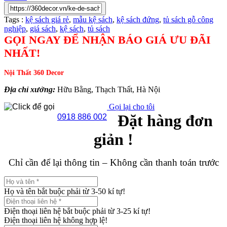
Tags :
kệ sách giá rẻ
,
mẫu kệ sách
,
kệ sách đứng
,
tủ sách gỗ công
nghiệp
,
giá sách
,
kệ sách
,
tủ sách
GỌI NGAY ĐỂ NHẬN BÁO GIÁ ƯU ĐÃI
NHẤT!
Nội Thất 360 Decor
Địa chỉ xưởng:
Hữu Bằng, Thạch Thất, Hà Nội
Gọi lại cho tôi
Đặt hàng đơn
0918 886 002
giản !
Chỉ cần để lại thông tin – Không cần thanh toán trước
Họ và tên bắt buộc phải từ 3-50 kí tự!
Điện thoại liên hệ bắt buộc phải từ 3-25 kí tự!
Điện thoại liên hệ không hợp lệ!