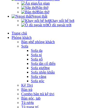
Án gian
Sập thờ
Bàn thờ
Ngoại thất
Khay nổi bể bơi
Ô dù ngoài trời
Trang chủ
Phòng khách
Bàn ghế phòng khách
Sofa
Sofa da
Sofa nỉ
Sofa gỗ
Sofa tân cổ điển
Sofa giường
Sofa nhập khẩu
Sofa văng
Sofa góc
Kệ Tivi
Bàn trà
Combo bàn trà kệ tivi
Bàn góc, tab
Tủ rượu
Tủ trang trí