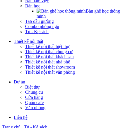
Bàn làm việc
Bàn học
Bàn ghế học thông
minh
Tab đầu giường
Combo phòng ngủ
Tủ - Kệ sách
Thiết kế nội thất
Thiết kế nội thất biệt thự
Thiết kế nội thất chung cư
Thiết kế nội thất khách sạn
Thiết kế nội thất nhà phố
Thiết kế nội thất showroom
Thiết kế nội thất văn phòng
Dự án
Biệt thự
Chung cư
Cửa hàng
Quán cafe
Văn phòng
Liên hệ
Trang chủ
Tủ - Kệ sách