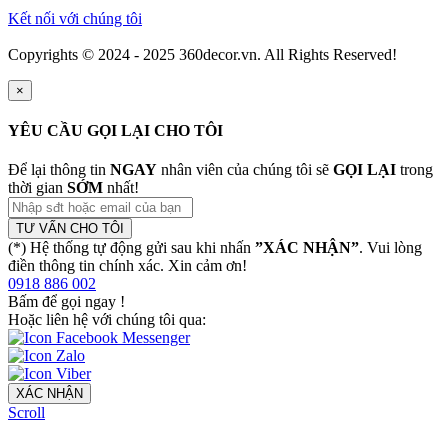
Kết nối với chúng tôi
Copyrights © 2024 - 2025 360decor.vn. All Rights Reserved!
×
YÊU CẦU GỌI LẠI CHO TÔI
Để lại thông tin
NGAY
nhân viên của chúng tôi sẽ
GỌI LẠI
trong
thời gian
SỚM
nhất!
TƯ VẤN CHO TÔI
(*) Hệ thống tự động gửi sau khi nhấn
”XÁC NHẬN”
. Vui lòng
điền thông tin chính xác. Xin cảm ơn!
0918 886 002
Bấm để gọi ngay
!
Hoặc liên hệ với chúng tôi qua:
XÁC NHẬN
Scroll