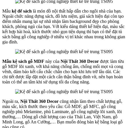
Mẫu
kệ để sách
là món đồ nội thất hấp dẫn cho ngôi nhà của bạn.
Ngoài chức năng đựng sách, đồ lưu niệm, giá sách hiện đại còn tạo
điểm nhấn mang lại sự nhã nhặn làm background đẹp cho phòng
khách, phòng ngủ của bạn. Với kiểu dáng thiết kế hiện đại, màu sắc
kết hợp hài hoà, kích thước nhỏ gọn tiện dụng thì bạn có thể đặt tủ
sách bằng gỗ công nghiệp ở nhiều vị trí khác nhau trong không gian
gia đình.
Mẫu kệ sách gỗ MDF
này của
Nội Thất 360 Decor
được làm từu
gỗ MDF lõi xanh, với khả năng chống ẩm, chống mối mọt và cong
vênh, đảm bảo kết cấu chắc chắn cho bạn khi lưu trữ lâu dài. Các
chi tiết được lắp đặt một cách cẩn thận bằng đinh vít, nên bạn hoàn
toàn có thể an tâm khi sử dụng tối đa công năng.
Ngoài ra,
Nội Thất 360 Decor
cũng nhận làm theo chất lượng gỗ,
màu sắc, kích thước theo yêu cầu: Gỗ MDF, gỗ MFC, gỗ công
nghiệp phủ Melamine, phủ Laminate, gỗ công nghiệp lõi xanh, lõi
thường,… Dòng gỗ chất lượng cao của Thái Lan, Việt Nam, gỗ
Minh Long, gỗ An Cường,… Bạn muốn đóng bàn kệ bằng loại gỗ
nào cũng có.