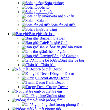
Sofa giường
Sofa gỗ
Sofa góc
Sofa nhập khẩu
Sofa nỉ
Sofa tân cổ điển
Sofa văng
Bàn ghế các loại
Bàn ghế Bar
Bàn ghế Cafe
Bàn ghế sân vườn
Ghế thư giãn
Bàn ghế Gaming
Giường ghế bể bơi
Chân bàn
Nội thất Decor
Đồng hồ Decor
Gương Decor
Tranh Decor
Tượng Decor
Nội thất trẻ em
Giường tầng
Nội thất phòng tắm
Gương phòng tắm
Nội thất phòng thờ