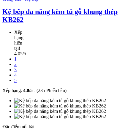
Kệ bếp đa năng kèm tủ gỗ khung thép
KB262
Xếp
hạng
hiện
tại!
4.05/5
1
2
3
4
5
Xếp hạng:
4.0
/
5
-
(235 Phiếu bầu)
Đặc điểm nổi bật