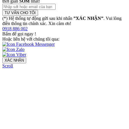
thời gian
SỚM
nhất!
TƯ VẤN CHO TÔI
(*) Hệ thống tự động gửi sau khi nhấn
”XÁC NHẬN”
. Vui lòng
điền thông tin chính xác. Xin cảm ơn!
0918 886 002
Bấm để gọi ngay
!
Hoặc liên hệ với chúng tôi qua:
XÁC NHẬN
Scroll