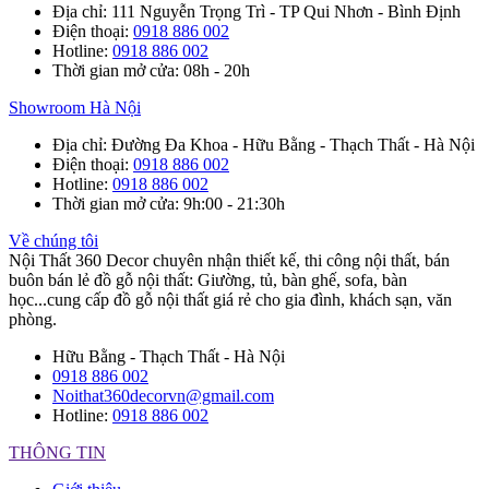
Địa chỉ
: 111 Nguyễn Trọng Trì - TP Qui Nhơn - Bình Định
Điện thoại
:
0918 886 002
Hotline
:
0918 886 002
Thời gian mở cửa
: 08h - 20h
Showroom Hà Nội
Địa chỉ
: Đường Đa Khoa - Hữu Bằng - Thạch Thất - Hà Nội
Điện thoại
:
0918 886 002
Hotline
:
0918 886 002
Thời gian mở cửa
: 9h:00 - 21:30h
Về chúng tôi
Nội Thất 360 Decor chuyên nhận thiết kế, thi công nội thất, bán
buôn bán lẻ đồ gỗ nội thất: Giường, tủ, bàn ghế, sofa, bàn
học...cung cấp đồ gỗ nội thất giá rẻ cho gia đình, khách sạn, văn
phòng.
Hữu Bằng - Thạch Thất - Hà Nội
0918 886 002
Noithat360decorvn@gmail.com
Hotline:
0918 886 002
THÔNG TIN