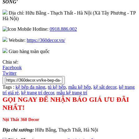
SỐNG'
Địa chỉ: Hữu Bằng - Thạch Thất - Hà Nội (Xã Tây Phương - TP
Hà Nội)
Hotline:
0918.886.002
Website:
https://360decor.vn/
Giao hàng toàn quốc
Chia sẻ:
Facebook
Twitter
Tags :
kệ bếp đa năng
,
tủ kệ bếp
,
mẫu kệ bếp
,
kệ sắt decor
,
kệ trang
trí giá rẻ
,
kệ trang trí decor
,
mẫu kệ trang trí
GỌI NGAY ĐỂ NHẬN BÁO GIÁ ƯU ĐÃI
NHẤT!
Nội Thất 360 Decor
Địa chỉ xưởng:
Hữu Bằng, Thạch Thất, Hà Nội