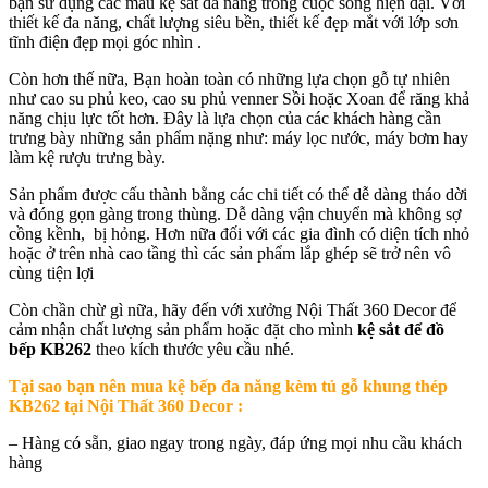
bạn sử dụng các mẫu kệ sắt đa năng trong cuộc sống hiện đại. Với
thiết kế đa năng, chất lượng siêu bền, thiết kế đẹp mắt với lớp sơn
tĩnh điện đẹp mọi góc nhìn .
Còn hơn thế nữa, Bạn hoàn toàn có những lựa chọn gỗ tự nhiên
như cao su phủ keo, cao su phủ venner Sồi hoặc Xoan để răng khả
năng chịu lực tốt hơn. Đây là lựa chọn của các khách hàng cần
trưng bày những sản phẩm nặng như: máy lọc nước, máy bơm hay
làm kệ rượu trưng bày.
Sản phẩm được cấu thành bằng các chi tiết có thể dễ dàng tháo dời
và đóng gọn gàng trong thùng. Dễ dàng vận chuyển mà không sợ
cồng kềnh, bị hỏng. Hơn nữa đối với các gia đình có diện tích nhỏ
hoặc ở trên nhà cao tầng thì các sản phẩm lắp ghép sẽ trở nên vô
cùng tiện lợi
Còn chần chừ gì nữa, hãy đến với xưởng Nội Thất 360 Decor để
cảm nhận chất lượng sản phẩm hoặc đặt cho mình
kệ sắt để đồ
bếp
KB262
theo kích thước yêu cầu nhé.
Tại sao bạn nên mua
kệ bếp đa năng kèm tủ gỗ khung thép
KB262 tại Nội Thất 360 Decor
:
– Hàng có sẵn, giao ngay trong ngày, đáp ứng mọi nhu cầu khách
hàng