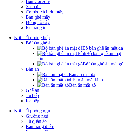
Bàn Console
Xích đu
Combo xích đu mây
Bàn ghế mây
Đồng hồ cây
Kệ trang trí
Nội thất phòng bếp
Bộ bàn ghế ăn
Bộ bàn ghế ăn mặt đá
Bộ bàn ghế ăn mặt
kính
Bộ bàn ghế ăn mặt gỗ
Bàn ăn
Bàn ăn mặt đá
Bàn ăn mặt kính
Bàn ăn mặt gỗ
Ghế ăn
Tủ bếp
Kệ bếp
Nội thất phòng ngủ
Giường ngủ
Tủ quần áo
Bàn trang điểm