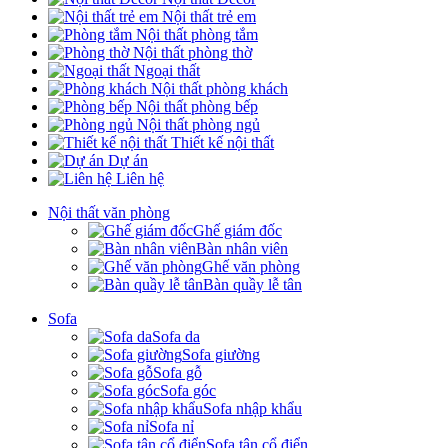
Nội thất trẻ em
Nội thất phòng tắm
Nội thất phòng thờ
Ngoại thất
Nội thất phòng khách
Nội thất phòng bếp
Nội thất phòng ngủ
Thiết kế nội thất
Dự án
Liên hệ
Nội thất văn phòng
Ghế giám đốc
Bàn nhân viên
Ghế văn phòng
Bàn quầy lễ tân
Sofa
Sofa da
Sofa giường
Sofa gỗ
Sofa góc
Sofa nhập khẩu
Sofa nỉ
Sofa tân cổ điển