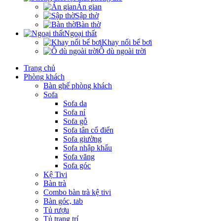
Án gian
Sập thờ
Bàn thờ
Ngoại thất
Khay nổi bể bơi
Ô dù ngoài trời
Trang chủ
Phòng khách
Bàn ghế phòng khách
Sofa
Sofa da
Sofa nỉ
Sofa gỗ
Sofa tân cổ điển
Sofa giường
Sofa nhập khẩu
Sofa văng
Sofa góc
Kệ Tivi
Bàn trà
Combo bàn trà kệ tivi
Bàn góc, tab
Tủ rượu
Tủ trang trí