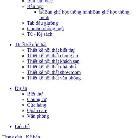
Bàn làm việc
Bàn học
Bàn ghế học thông
minh
Tab đầu giường
Combo phòng ngủ
Tủ - Kệ sách
Thiết kế nội thất
Thiết kế nội thất biệt thự
Thiết kế nội thất chung cư
Thiết kế nội thất khách sạn
Thiết kế nội thất nhà phố
Thiết kế nội thất showroom
Thiết kế nội thất văn phòng
Dự án
Biệt thự
Chung cư
Cửa hàng
Quán cafe
Văn phòng
Liên hệ
Trang chủ
Kệ bếp