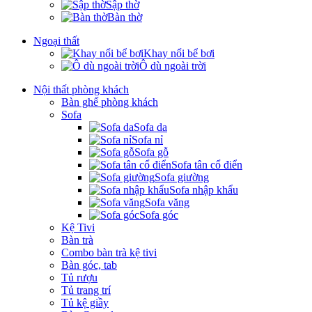
Sập thờ
Bàn thờ
Ngoại thất
Khay nổi bể bơi
Ô dù ngoài trời
Nội thất phòng khách
Bàn ghế phòng khách
Sofa
Sofa da
Sofa nỉ
Sofa gỗ
Sofa tân cổ điển
Sofa giường
Sofa nhập khẩu
Sofa văng
Sofa góc
Kệ Tivi
Bàn trà
Combo bàn trà kệ tivi
Bàn góc, tab
Tủ rượu
Tủ trang trí
Tủ kệ giầy