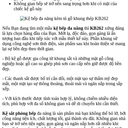
Không gian bếp sẽ trở nên sang trọng hơn khi có mặt của
chiếc kệ gỗ này
Nếu Bạn đang tìm một mẫu
kệ bếp đa năng
thì
KB262
xứng đáng
là lựa chọn hàng đầu của Bạn. Mới lạ, độc đáo, gọn gàng là ấn
tượng ban đầu khi tiếp xúc với mẫu thiết kế này. Phần khung sử
dụng công nghệ sơn tĩnh điện, sản phẩm sau khi hoàn thiện sẽ mang
lại sự bền đẹp theo thời gian.
- Bộ kệ gỗ được gia công từ khung sắt và những mặt gỗ công
nghiệp hoặc gỗ cao su ghép phủ sơn cao cấp nên giữ được độ bền
đẹp.
- Các thanh sắt được bố trí cân đối, một mặt tạo sự thẩm mỹ đep
mắt, một mặt tạo sự thông thoáng, thoải mái và ngăn nắp trong sắp
xếp.
- Với kích thước được tính toán hợp lý, không chiếm nhiều diện
tích, phù hợp với đa số không gian và dễ di chuyển khi cần thiết.
Kệ sắt phòng bếp
đa năng là sản phẩm mà bạn không thể bỏ lỡ, bởi
công năng tiện ích, chất lượng tốt, giá thành ưu đãi. Không gian nhà
bạn sẽ trở nên tiện nghi, gọn gàng và ngăn nắp hơn rất nhiều khi