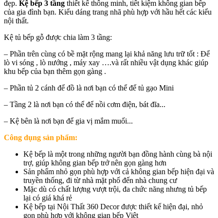
đẹp.
Kệ bếp 3 tầng
thiết kế thông minh, tiết kiệm không gian bếp
của gia đình bạn. Kiểu dáng trang nhã phù hợp với hầu hết các kiểu
nội thất.
Kệ tủ bếp gỗ được chia làm 3 tầng:
– Phần trên cùng có bề mặt rộng mang lại khả năng lưu trữ tốt : Để
lò vi sóng , lò nướng , máy xay ….và rất nhiều vật dụng khác giúp
khu bếp của bạn thêm gọn gàng .
– Phần tủ 2 cánh để đồ là nơi bạn có thể để tủ gạo Mini
– Tầng 2 là nơi bạn có thể để nồi cơm điện, bát đĩa...
– Kệ bên là nơi bạn để gia vị mắm muối...
Công dụng sản phẩm:
Kệ bếp là một trong những người bạn đồng hành cùng bà nội
trợ, giúp không gian bếp trở nên gọn gàng hơn
Sản phẩm nhỏ gọn phù hợp với cả không gian bếp hiện đại và
truyền thống, đi từ nhà mặt phố đến nhà chung cư
Mặc dù có chất lượng vượt trội, đa chức năng nhưng tủ bếp
lại có giá khá rẻ
Kệ bếp tại Nội Thất 360 Decor được thiết kế hiện đại, nhỏ
gọn phù hợp với không gian bếp Việt