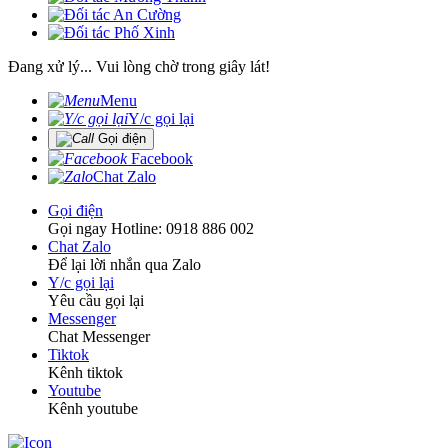
Đang xử lý... Vui lòng chờ trong giây lát!
Menu
Y/c gọi lại
Gọi điện
Facebook
Chat Zalo
Gọi điện
Gọi ngay Hotline: 0918 886 002
Chat Zalo
Để lại lời nhắn qua Zalo
Y/c gọi lại
Yêu cầu gọi lại
Messenger
Chat Messenger
Tiktok
Kênh tiktok
Youtube
Kênh youtube