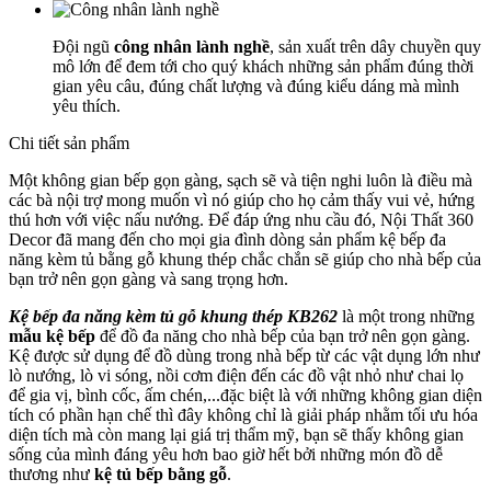
Đội ngũ
công nhân lành nghề
, sản xuất trên dây chuyền quy
mô lớn để đem tới cho quý khách những sản phẩm đúng thời
gian yêu câu, đúng chất lượng và đúng kiểu dáng mà mình
yêu thích.
Chi tiết sản phẩm
Một không gian bếp gọn gàng, sạch sẽ và tiện nghi luôn là điều mà
các bà nội trợ mong muốn vì nó giúp cho họ cảm thấy vui vẻ, hứng
thú hơn với việc nấu nướng. Để đáp ứng nhu cầu đó, Nội Thất 360
Decor đã mang đến cho mọi gia đình dòng sản phẩm kệ bếp đa
năng kèm tủ bằng gỗ khung thép chắc chắn sẽ giúp cho nhà bếp của
bạn trở nên gọn gàng và sang trọng hơn.
Kệ bếp đa năng kèm tủ gỗ khung thép KB262
là một trong những
mẫu kệ bếp
để đồ đa năng cho nhà bếp của bạn trở nên gọn gàng.
Kệ được sử dụng để đồ dùng trong nhà bếp từ các vật dụng lớn như
lò nướng, lò vi sóng, nồi cơm điện đến các đồ vật nhỏ như chai lọ
để gia vị, bình cốc, ấm chén,...đặc biệt là với những không gian diện
tích có phần hạn chế thì đây không chỉ là giải pháp nhằm tối ưu hóa
diện tích mà còn mang lại giá trị thẩm mỹ, bạn sẽ thấy không gian
sống của mình đáng yêu hơn bao giờ hết bởi những món đồ dễ
thương như
kệ tủ bếp bằng gỗ
.