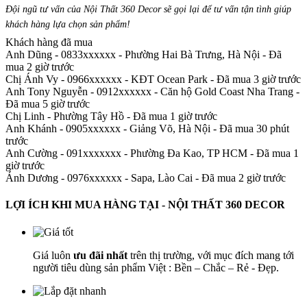
Đội ngũ tư vấn của Nội Thất 360 Decor sẽ gọi lại để tư vấn tận tình giúp
khách hàng lựa chọn sản phẩm
!
Khách hàng đã mua
Anh Dũng - 0833xxxxxx
-
Phường Hai Bà Trưng, Hà Nội - Đã
mua 2 giờ trước
Chị Ánh Vy - 0966xxxxxx
-
KĐT Ocean Park - Đã mua 3 giờ trước
Anh Tony Nguyễn - 0912xxxxxx
-
Căn hộ Gold Coast Nha Trang -
Đã mua 5 giờ trước
Chị Linh
-
Phường Tây Hồ - Đã mua 1 giờ trước
Anh Khánh - 0905xxxxxx
-
Giảng Võ, Hà Nội - Đã mua 30 phút
trước
Anh Cường - 091xxxxxxx
-
Phường Đa Kao, TP HCM - Đã mua 1
giờ trước
Ánh Dương - 0976xxxxxx
-
Sapa, Lào Cai - Đã mua 2 giờ trước
LỢI ÍCH KHI MUA HÀNG TẠI - NỘI THẤT 360 DECOR
Giá luôn
ưu đãi nhất
trên thị trường, với mục đích mang tới
người tiêu dùng sản phẩm Việt : Bền – Chắc – Rẻ - Đẹp.