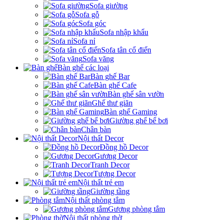
Sofa giường
Sofa gỗ
Sofa góc
Sofa nhập khẩu
Sofa nỉ
Sofa tân cổ điển
Sofa văng
Bàn ghế các loại
Bàn ghế Bar
Bàn ghế Cafe
Bàn ghế sân vườn
Ghế thư giãn
Bàn ghế Gaming
Giường ghế bể bơi
Chân bàn
Nội thất Decor
Đồng hồ Decor
Gương Decor
Tranh Decor
Tượng Decor
Nội thất trẻ em
Giường tầng
Nội thất phòng tắm
Gương phòng tắm
Nội thất phòng thờ