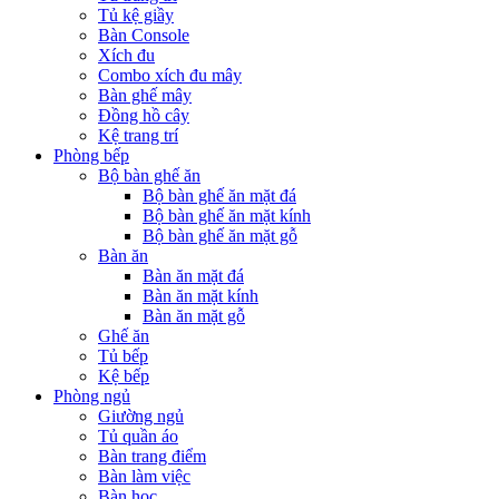
Tủ kệ giầy
Bàn Console
Xích đu
Combo xích đu mây
Bàn ghế mây
Đồng hồ cây
Kệ trang trí
Phòng bếp
Bộ bàn ghế ăn
Bộ bàn ghế ăn mặt đá
Bộ bàn ghế ăn mặt kính
Bộ bàn ghế ăn mặt gỗ
Bàn ăn
Bàn ăn mặt đá
Bàn ăn mặt kính
Bàn ăn mặt gỗ
Ghế ăn
Tủ bếp
Kệ bếp
Phòng ngủ
Giường ngủ
Tủ quần áo
Bàn trang điểm
Bàn làm việc
Bàn học