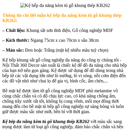
Thông tin chi tiết mẫu k
ệ bếp đa năng kèm tủ gỗ khung thép
KB262
:
– Chất liệu:
Khung sắt sơn tĩnh điện, Gỗ công nghiệp MDF
– Kích thước:
Ngang 75cm x cao 70cm x sâu 38cm
– Màu sắc:
Đen hoặc Trắng (mặt kệ nhiều màu tuỳ chọn)
Kệ bếp khung sắt gỗ công nghiệp đa năng do công ty chúng tôi -
Nội Thất 360 Decor sản xuất là chiếc kệ để đồ đa năng cho nhà bếp
của bạn trở nên gọn gàng. Kệ được sử dụng để đồ dùng trong nhà
bếp từ các vật dụng lớn như lò nướng, lò vi sóng, nồi cơm điện đến
các đồ vật nhỏ như chai lọ để gia vị, bình cốc, ấm chén,...
Bề mặt kệ được làm từ gỗ công nghiệp MDF phủ melamine vô
cùng chắc chắn và có độ chịu lực cao, có khả năng chống ẩm,
chống trầy xước rất tốt, không bị cong vênh, mối mọt đồng thời
mang đến cho bề mặt tủ bếp gỗ công nghiệp sự sáng bóng và luôn
giữ được màu sắc như mới, bền bỉ với thời gian.
Kệ bếp đa năng kèm tủ gỗ khung thép KB262
với màu sắc sang
trọng được làm từ loại gỗ công nghiệp, đảm bảo chắc chắn và bền