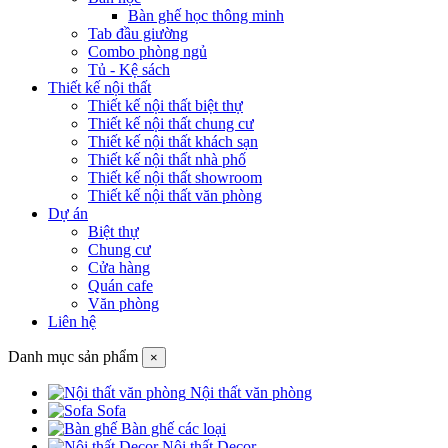
Bàn ghế học thông minh
Tab đầu giường
Combo phòng ngủ
Tủ - Kệ sách
Thiết kế nội thất
Thiết kế nội thất biệt thự
Thiết kế nội thất chung cư
Thiết kế nội thất khách sạn
Thiết kế nội thất nhà phố
Thiết kế nội thất showroom
Thiết kế nội thất văn phòng
Dự án
Biệt thự
Chung cư
Cửa hàng
Quán cafe
Văn phòng
Liên hệ
Danh mục sản phẩm
×
Nội thất văn phòng
Sofa
Bàn ghế các loại
Nội thất Decor