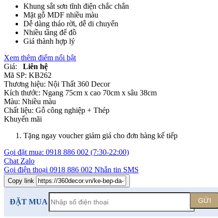
Khung sắt sơn tĩnh điện chắc chắn
Mặt gỗ MDF nhiều màu
Dễ dàng tháo rời, dễ di chuyển
Nhiều tầng để đồ
Giá thành hợp lý
Xem thêm điểm nổi bật
Giá:
Liên hệ
Mã SP:
KB262
Thương hiệu:
Nội Thất 360 Decor
Kích thước:
Ngang 75cm x cao 70cm x sâu 38cm
Màu:
Nhiều màu
Chất liệu:
Gỗ công nghiệp +
Thép
Khuyến mãi
Tặng ngay voucher giảm giá cho đơn hàng kế tiếp
Gọi đặt mua:
0918 886 002
(7:30-22:00)
Chat Zalo
Gọi điện thoại
0918 886 002
Nhắn tin SMS
Copy link
GỬI
ĐẶT MUA