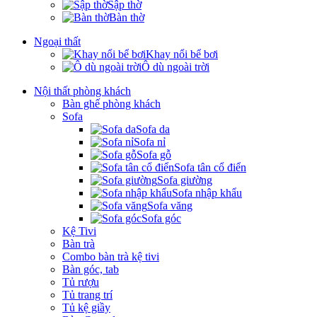
Sập thờ
Bàn thờ
Ngoại thất
Khay nổi bể bơi
Ô dù ngoài trời
Nội thất phòng khách
Bàn ghế phòng khách
Sofa
Sofa da
Sofa nỉ
Sofa gỗ
Sofa tân cổ điển
Sofa giường
Sofa nhập khẩu
Sofa văng
Sofa góc
Kệ Tivi
Bàn trà
Combo bàn trà kệ tivi
Bàn góc, tab
Tủ rượu
Tủ trang trí
Tủ kệ giầy