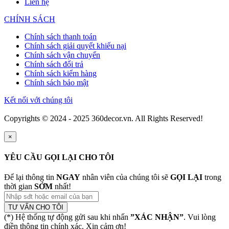
Liên hệ
CHÍNH SÁCH
Chính sách thanh toán
Chính sách giải quyết khiếu nại
Chính sách vận chuyển
Chính sách đổi trả
Chính sách kiểm hàng
Chính sách bảo mật
Kết nối với chúng tôi
Copyrights © 2024 - 2025 360decor.vn. All Rights Reserved!
×
YÊU CẦU GỌI LẠI CHO TÔI
Để lại thông tin
NGAY
nhân viên của chúng tôi sẽ
GỌI LẠI
trong
thời gian
SỚM
nhất!
TƯ VẤN CHO TÔI
(*) Hệ thống tự động gửi sau khi nhấn
”XÁC NHẬN”
. Vui lòng
điền thông tin chính xác. Xin cảm ơn!