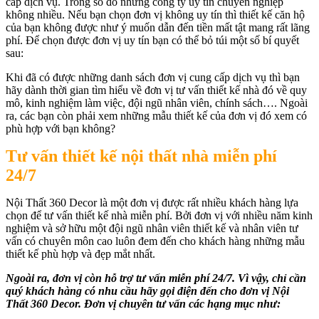
cấp dịch vụ. Trong số đó những công ty uy tín chuyên nghiệp
không nhiều. Nếu bạn chọn đơn vị không uy tín thì thiết kế căn hộ
của bạn không được như ý muốn dẫn đến tiền mất tật mang rất lãng
phí. Để chọn được đơn vị uy tín bạn có thể bỏ túi một số bí quyết
sau:
Khi đã có được những danh sách đơn vị cung cấp dịch vụ thì bạn
hãy dành thời gian tìm hiểu về đơn vị tư vấn thiết kế nhà đó về quy
mô, kinh nghiệm làm việc, đội ngũ nhân viên, chính sách…. Ngoài
ra, các bạn còn phải xem những mẫu thiết kế của đơn vị đó xem có
phù hợp với bạn không?
Tư vấn thiết kế nội thất nhà miễn phí
24/7
Nội Thất 360 Decor là một đơn vị được rất nhiều khách hàng lựa
chọn để tư vấn thiết kế nhà miễn phí. Bởi đơn vị với nhiều năm kinh
nghiệm và sở hữu một đội ngũ nhân viên thiết kế và nhân viên tư
vấn có chuyên môn cao luôn đem đến cho khách hàng những mẫu
thiết kế phù hợp và đẹp mắt nhất.
Ngoài ra, đơn vị còn hỗ trợ tư vấn miễn phí 24/7. Vì vậy, chỉ cần
quý khách hàng có nhu cầu hãy gọi điện đến cho đơn vị Nội
Thất 360 Decor. Đơn vị chuyên tư vấn các hạng mục như: