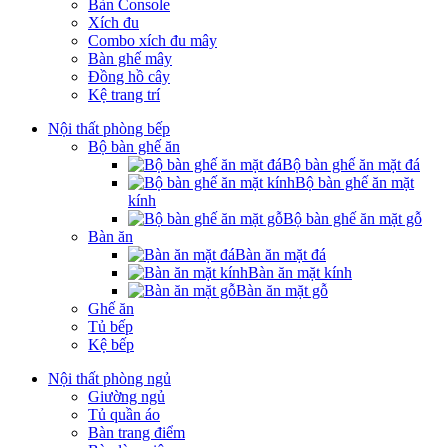
Bàn Console
Xích đu
Combo xích đu mây
Bàn ghế mây
Đồng hồ cây
Kệ trang trí
Nội thất phòng bếp
Bộ bàn ghế ăn
Bộ bàn ghế ăn mặt đá
Bộ bàn ghế ăn mặt
kính
Bộ bàn ghế ăn mặt gỗ
Bàn ăn
Bàn ăn mặt đá
Bàn ăn mặt kính
Bàn ăn mặt gỗ
Ghế ăn
Tủ bếp
Kệ bếp
Nội thất phòng ngủ
Giường ngủ
Tủ quần áo
Bàn trang điểm