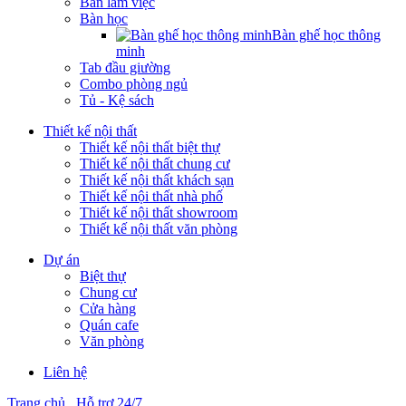
Bàn làm việc
Bàn học
Bàn ghế học thông
minh
Tab đầu giường
Combo phòng ngủ
Tủ - Kệ sách
Thiết kế nội thất
Thiết kế nội thất biệt thự
Thiết kế nội thất chung cư
Thiết kế nội thất khách sạn
Thiết kế nội thất nhà phố
Thiết kế nội thất showroom
Thiết kế nội thất văn phòng
Dự án
Biệt thự
Chung cư
Cửa hàng
Quán cafe
Văn phòng
Liên hệ
Trang chủ
Hỗ trợ 24/7