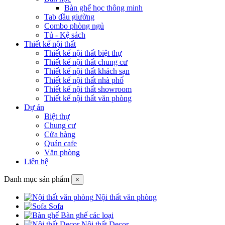
Bàn ghế học thông minh
Tab đầu giường
Combo phòng ngủ
Tủ - Kệ sách
Thiết kế nội thất
Thiết kế nội thất biệt thự
Thiết kế nội thất chung cư
Thiết kế nội thất khách sạn
Thiết kế nội thất nhà phố
Thiết kế nội thất showroom
Thiết kế nội thất văn phòng
Dự án
Biệt thự
Chung cư
Cửa hàng
Quán cafe
Văn phòng
Liên hệ
Danh mục sản phẩm
×
Nội thất văn phòng
Sofa
Bàn ghế các loại
Nội thất Decor