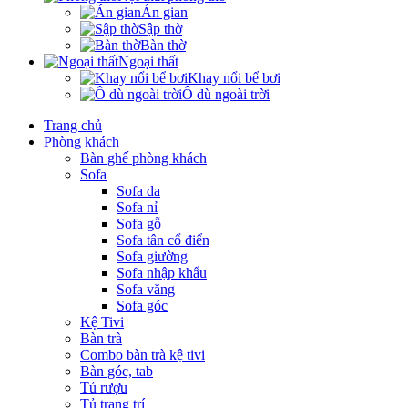
Án gian
Sập thờ
Bàn thờ
Ngoại thất
Khay nổi bể bơi
Ô dù ngoài trời
Trang chủ
Phòng khách
Bàn ghế phòng khách
Sofa
Sofa da
Sofa nỉ
Sofa gỗ
Sofa tân cổ điển
Sofa giường
Sofa nhập khẩu
Sofa văng
Sofa góc
Kệ Tivi
Bàn trà
Combo bàn trà kệ tivi
Bàn góc, tab
Tủ rượu
Tủ trang trí