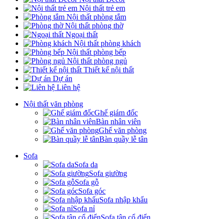
Nội thất trẻ em
Nội thất phòng tắm
Nội thất phòng thờ
Ngoại thất
Nội thất phòng khách
Nội thất phòng bếp
Nội thất phòng ngủ
Thiết kế nội thất
Dự án
Liên hệ
Nội thất văn phòng
Ghế giám đốc
Bàn nhân viên
Ghế văn phòng
Bàn quầy lễ tân
Sofa
Sofa da
Sofa giường
Sofa gỗ
Sofa góc
Sofa nhập khẩu
Sofa nỉ
Sofa tân cổ điển