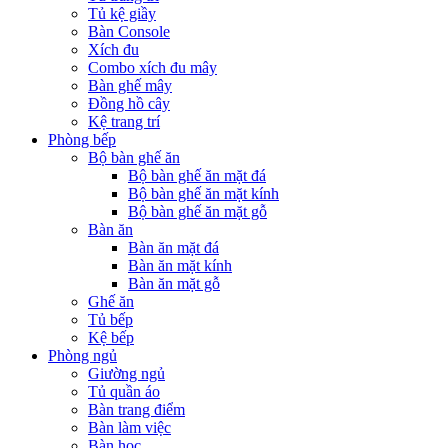
Tủ kệ giầy
Bàn Console
Xích đu
Combo xích đu mây
Bàn ghế mây
Đồng hồ cây
Kệ trang trí
Phòng bếp
Bộ bàn ghế ăn
Bộ bàn ghế ăn mặt đá
Bộ bàn ghế ăn mặt kính
Bộ bàn ghế ăn mặt gỗ
Bàn ăn
Bàn ăn mặt đá
Bàn ăn mặt kính
Bàn ăn mặt gỗ
Ghế ăn
Tủ bếp
Kệ bếp
Phòng ngủ
Giường ngủ
Tủ quần áo
Bàn trang điểm
Bàn làm việc
Bàn học