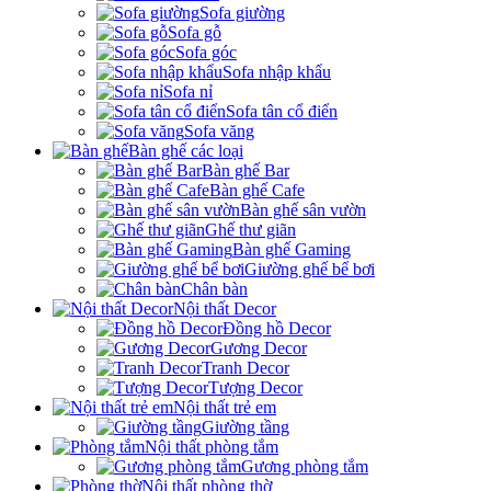
Sofa giường
Sofa gỗ
Sofa góc
Sofa nhập khẩu
Sofa nỉ
Sofa tân cổ điển
Sofa văng
Bàn ghế các loại
Bàn ghế Bar
Bàn ghế Cafe
Bàn ghế sân vườn
Ghế thư giãn
Bàn ghế Gaming
Giường ghế bể bơi
Chân bàn
Nội thất Decor
Đồng hồ Decor
Gương Decor
Tranh Decor
Tượng Decor
Nội thất trẻ em
Giường tầng
Nội thất phòng tắm
Gương phòng tắm
Nội thất phòng thờ