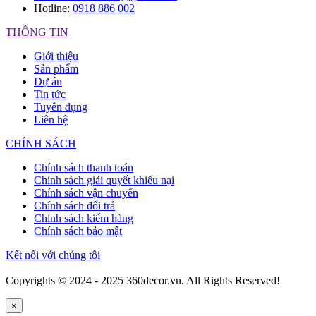
Hotline:
0918 886 002
THÔNG TIN
Giới thiệu
Sản phẩm
Dự án
Tin tức
Tuyển dụng
Liên hệ
CHÍNH SÁCH
Chính sách thanh toán
Chính sách giải quyết khiếu nại
Chính sách vận chuyển
Chính sách đổi trả
Chính sách kiểm hàng
Chính sách bảo mật
Kết nối với chúng tôi
Copyrights © 2024 - 2025 360decor.vn. All Rights Reserved!
×