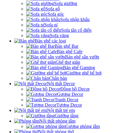
Sofa giường
Sofa gỗ
Sofa góc
Sofa nhập khẩu
Sofa nỉ
Sofa tân cổ điển
Sofa văng
Bàn ghế các loại
Bàn ghế Bar
Bàn ghế Cafe
Bàn ghế sân vườn
Ghế thư giãn
Bàn ghế Gaming
Giường ghế bể bơi
Chân bàn
Nội thất Decor
Đồng hồ Decor
Gương Decor
Tranh Decor
Tượng Decor
Nội thất trẻ em
Giường tầng
Nội thất phòng tắm
Gương phòng tắm
Nội thất phòng thờ