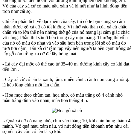
khoảng từ 35 đến 40cm với đường kính rộng lên đến khoảng 2m.
Vỏ của cây xà cừ có màu nâu xám và bị nứt như là hình đồng tiền,
tròn như cái sọ.
Chỉ cần phân tích về đặc điểm của cây, thì có lẽ bạn cũng sẽ cảm
nhận được gỗ xà cừ có tốt không. Vì nhờ vào thân của xà cừ chắc
chắn và to lớn thế nên những thớ gỗ của nó mang lại cảm giác chắc
vô cùng. Phần thịt sâu ở bên trong cây mịn màng. Thường thì viền
của nó có màu đỏ nhạt và vào sâu hơn bên trong lõi sẽ có màu đỏ
tươi hơi đậm. Tán xà cừ rậm rạp vậy nên người ta bên cạnh trồng để
lấy gỗ còn trồng xà cừ để lấy bóng mát.
- Là cây đại mộc có thể cao từ 35–40 m, đường kính cây có khi đạt
đến 2m .
- Cây xà cừ có tán lá xanh, rậm, nhiều cành, cành non cong xuống.
lá kép lông chim một lần chẵn.
- Hoa mọc theo chùm tán, hoa nhỏ, có màu trắng có 4 cánh nhỏ
màu trắng dính vào nhau, mùa hoa tháng 4-5.
- Quả xà cứ có nang nhỏ, chín vào tháng 10, khi chín bung thành 4
mảnh. Vỏ quả màu xám nâu, vỏ nứt đồng tiền khoanh tròn như cái
sọ nên cây còn có tên là sọ khỉ.