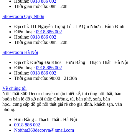
Hotline
:
0918 886 002
Thời gian mở cửa
: 08h - 20h
Showroom Quy Nhơn
Địa chỉ
: 111 Nguyễn Trọng Trì - TP Qui Nhơn - Bình Định
Điện thoại
:
0918 886 002
Hotline
:
0918 886 002
Thời gian mở cửa
: 08h - 20h
Showroom Hà Nội
Địa chỉ
: Đường Đa Khoa - Hữu Bằng - Thạch Thất - Hà Nội
Điện thoại
:
0918 886 002
Hotline
:
0918 886 002
Thời gian mở cửa
: 9h:00 - 21:30h
Về chúng tôi
Nội Thất 360 Decor chuyên nhận thiết kế, thi công nội thất, bán
buôn bán lẻ đồ gỗ nội thất: Giường, tủ, bàn ghế, sofa, bàn
học...cung cấp đồ gỗ nội thất giá rẻ cho gia đình, khách sạn, văn
phòng.
Hữu Bằng - Thạch Thất - Hà Nội
0918 886 002
Noithat360decorvn@gmail.com