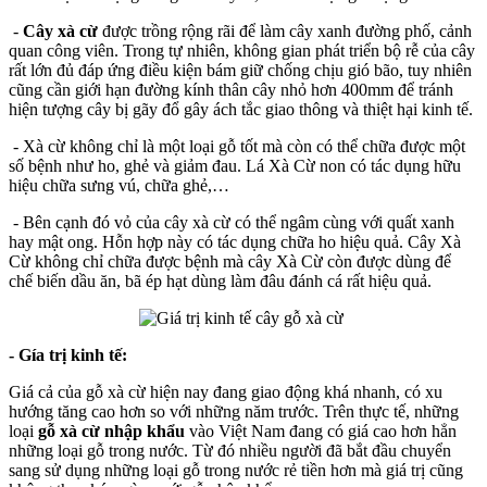
-
Cây xà cừ
được trồng rộng rãi để làm cây xanh đường phố, cảnh
quan công viên. Trong tự nhiên, không gian phát triển bộ rễ của cây
rất lớn đủ đáp ứng điều kiện bám giữ chống chịu gió bão, tuy nhiên
cũng cần giới hạn đường kính thân cây nhỏ hơn 400mm để tránh
hiện tượng cây bị gãy đổ gây ách tắc giao thông và thiệt hại kinh tế.
- Xà cừ không chỉ là một loại gỗ tốt mà còn có thể chữa được một
số bệnh như ho, ghẻ và giảm đau. Lá Xà Cừ non có tác dụng hữu
hiệu chữa sưng vú, chữa ghẻ,…
- Bên cạnh đó vỏ của cây xà cừ có thể ngâm cùng với quất xanh
hay mật ong. Hỗn hợp này có tác dụng chữa ho hiệu quả. Cây Xà
Cừ không chỉ chữa được bệnh mà cây Xà Cừ còn được dùng để
chế biến dầu ăn, bã ép hạt dùng làm đâu đánh cá rất hiệu quả.
- Gía trị kinh tế:
Giá cả của gỗ xà cừ hiện nay đang giao động khá nhanh, có xu
hướng tăng cao hơn so với những năm trước. Trên thực tế, những
loại
gỗ xà cừ nhập khẩu
vào Việt Nam đang có giá cao hơn hẳn
những loại gỗ trong nước. Từ đó nhiều người đã bắt đầu chuyển
sang sử dụng những loại gỗ trong nước rẻ tiền hơn mà giá trị cũng