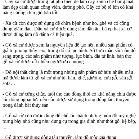
- Cây xà cừ được trồng rất phổ biến để làm cây xanh che bóng mát,
làm đẹp cảnh quan công viên, đường phố. Cây có bộ rễ lớn có khả
năng chống chịu gió bão tốt.
- Xà cừ còn được sử dụng để chữa bệnh như ho, ghẻ và có công
dụng giảm đau. Dầu xà cừ được dùng làm dầu ăn. bã ép hạt xà cừ
được dùng làm đồ đánh cá hiệu quả.
- Gỗ xà cừ được xem là nguyên liệu để tạo nên nhiều sản phẩm có
giá trị phong thủy cao, trong đó có lục bình. Sở hữu màu sắc nâu đỏ
sang trọng, các sản phẩm như tượng, lục bình, đĩa tứ linh, bàn thờ
gỗ xà cừ được rất nhiều người ưa chuộng
- Đồ nội thất cũng là một trong những sản phẩm sở hữu nhiều mẫu
mã được làm từ gỗ xà cừ như tủ, bàn, ghế, giường, cửa gỗ, sàn gỗ,
sofa…
- Gỗ xà cừ cứng chắc, tuổi thọ cao đồng thời có khả năng chịu được
tác động ngoại lực nên còn được sử dụng trong đóng tàu, thuyền
trong đánh bắt thủy sản.
- Gỗ xà cừ còn được dùng để chế tác thành những món đồ mỹ nghệ
trưng bày nhỏ cũng như dụng cụ trong gia đình như thớt gỗ, kệ bếp,
...
- Gỗ được sử dụng đòng tàu thuyền, làm đồ mộc gia dụng.