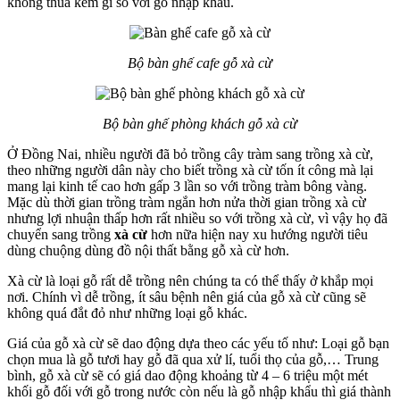
không thua kém gì so với gỗ nhập khẩu.
Bộ bàn ghế cafe gỗ xà cừ
Bộ bàn ghế phòng khách gỗ xà cừ
Ở Đồng Nai, nhiều người đã bỏ trồng cây tràm sang trồng xà cừ,
theo những người dân này cho biết trồng xà cừ tốn ít công mà lại
mang lại kinh tế cao hơn gấp 3 lần so với trồng tràm bông vàng.
Mặc dù thời gian trồng tràm ngắn hơn nửa thời gian trồng xà cừ
nhưng lợi nhuận thấp hơn rất nhiều so với trồng xà cừ, vì vậy họ đã
chuyển sang trồng
xà cừ
hơn nữa hiện nay xu hướng người tiêu
dùng chuộng dùng đồ nội thất bằng gỗ xà cừ hơn.
Xà cừ là loại gỗ rất dễ trồng nên chúng ta có thể thấy ở khắp mọi
nơi. Chính vì dễ trồng, ít sâu bệnh nên giá của gỗ xà cừ cũng sẽ
không quá đắt đỏ như những loại gỗ khác.
Giá của gỗ xà cừ sẽ dao động dựa theo các yếu tố như: Loại gỗ bạn
chọn mua là gỗ tươi hay gỗ đã qua xử lí, tuổi thọ của gỗ,… Trung
bình, gỗ xà cừ sẽ có giá dao động khoảng từ 4 – 6 triệu một mét
khối gỗ đối với gỗ trong nước còn nếu là gỗ nhập khẩu thì giá thành