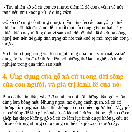
- Tuy nhiên gỗ xà cừ còn có nhược điểm là dễ cong vênh và nứt
rãnh nếu như không xử lý đúng cách.
Gỗ xà cừ cũng có những nhược điểm lớn của các loại gỗ tự nhiên
khi làm nội thất đó là nó dễ bị mối mọt tấn công gây hư hại. Tuy
nhiên hiện nay những đơn vị sản xuất đồ nội thất đã áp dụng công
nghệ tiên tiến để giúp tình trạng đồ nội thất khó bị mối mọt tấn công
được.
Và bị tình trạng cong vênh co ngót trong quá trình sản xuất, và sử
dụng. Vậy nên được thực hiện bởi những thợ lành nghề, có kinh
nghiệm trong quá trình sản xuất.
4. Ứng dụng của gỗ xà cừ trong đời sống
của con người, và giá trị kinh tế của nó:
Bạn có thể tìm thấy xà cừ ở rất nhiều nơi với những thân gỗ to lớn
dùng làm bóng mát. Nhưng ngoài tác dụng cảnh quan, xà cừ có
những tác dụng nào khác thì không có quá nhiều người biết. Vậy gỗ
xà cừ dùng để làm gì, gỗ xà cừ có làm nhà được không, gỗ xà cừ có
ghép lan được không, gỗ xà cừ có làm lục bình được không, câu trả
lời sẽ có trong những công dụng cụ thể của gỗ xà cừ dưới đây: