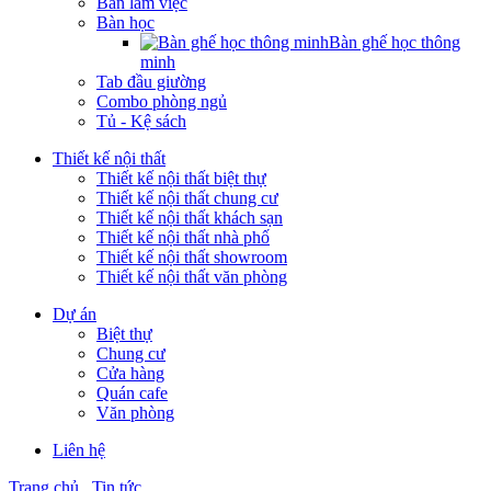
Bàn làm việc
Bàn học
Bàn ghế học thông
minh
Tab đầu giường
Combo phòng ngủ
Tủ - Kệ sách
Thiết kế nội thất
Thiết kế nội thất biệt thự
Thiết kế nội thất chung cư
Thiết kế nội thất khách sạn
Thiết kế nội thất nhà phố
Thiết kế nội thất showroom
Thiết kế nội thất văn phòng
Dự án
Biệt thự
Chung cư
Cửa hàng
Quán cafe
Văn phòng
Liên hệ
Trang chủ
Tin tức