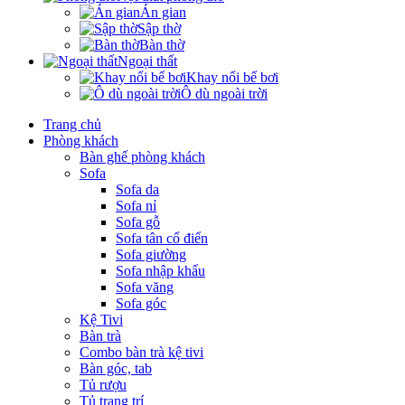
Án gian
Sập thờ
Bàn thờ
Ngoại thất
Khay nổi bể bơi
Ô dù ngoài trời
Trang chủ
Phòng khách
Bàn ghế phòng khách
Sofa
Sofa da
Sofa nỉ
Sofa gỗ
Sofa tân cổ điển
Sofa giường
Sofa nhập khẩu
Sofa văng
Sofa góc
Kệ Tivi
Bàn trà
Combo bàn trà kệ tivi
Bàn góc, tab
Tủ rượu
Tủ trang trí