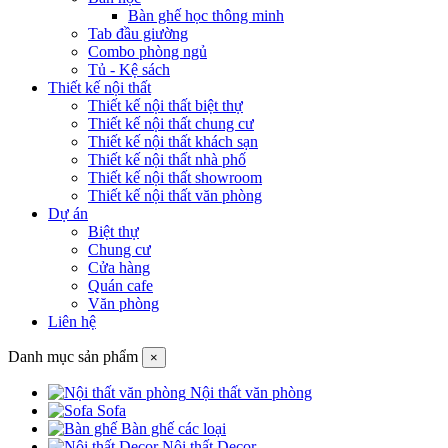
Bàn ghế học thông minh
Tab đầu giường
Combo phòng ngủ
Tủ - Kệ sách
Thiết kế nội thất
Thiết kế nội thất biệt thự
Thiết kế nội thất chung cư
Thiết kế nội thất khách sạn
Thiết kế nội thất nhà phố
Thiết kế nội thất showroom
Thiết kế nội thất văn phòng
Dự án
Biệt thự
Chung cư
Cửa hàng
Quán cafe
Văn phòng
Liên hệ
Danh mục sản phẩm
×
Nội thất văn phòng
Sofa
Bàn ghế các loại
Nội thất Decor