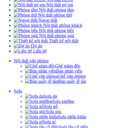
Nội thất trẻ em
Nội thất phòng tắm
Nội thất phòng thờ
Ngoại thất
Nội thất phòng khách
Nội thất phòng bếp
Nội thất phòng ngủ
Thiết kế nội thất
Dự án
Liên hệ
Nội thất văn phòng
Ghế giám đốc
Bàn nhân viên
Ghế văn phòng
Bàn quầy lễ tân
Sofa
Sofa da
Sofa giường
Sofa gỗ
Sofa góc
Sofa nhập khẩu
Sofa nỉ
Sofa tân cổ điển