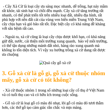
- Cây Xà Cừ là loại cây ưa sáng mọc nhanh, dễ trồng, hạt nảy mầm
rất khỏe, tái sinh hạt và chồi đều mạnh. Cây xà cừ tăng trưởng rất
nhanh, có thể phát triển tốt trên nhiều loại đất, nhiều địa hình, rất
phù hợp với nền đất cát của vùng ven biển miền Trung Việt Nam,
cây chịu hạn và gió bão rất tốt. Đặc biệt cây có khả năng đề kháng
với sâu bệnh rất cao.
- Ngoài ra, xà cừ cũng là loại cây chịu được khô hạn, có khả năng
giữ đất, nước, cải thiện môi trường xung quanh, bảo vệ môi trường,
có thể tận dụng những mảnh đất nhỏ, hàng rào xung quanh mà
không lo tốn diện tích. Vì vậy xu hướng trồng xà cừ đang rất được
ưa chuộng
3. Gỗ xà cừ là gỗ gì, gỗ xà cừ thuộc nhóm
mấy, gỗ xà cừ có tốt không?
- Xà cừ thuộc nhóm 1 trong số những loại cây cổ thụ ở Việt Nam
và có tuổi thọ cao và có hữu ích trong cuộc sống.
- Gỗ xà cừ là loại gỗ có màu đỏ nhạt, lõi gỗ có màu đỏ tươi thẫm
hơn, các thớ gỗ tạo cảm giác rắn chắc và mịn màng.