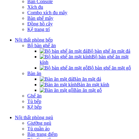
Bàn Console
Xích đu
Combo xích đu mây
Bàn ghế mây
Đồng hồ cây
Kệ trang trí
Nội thất phòng bếp
Bộ bàn ghế ăn
Bộ bàn ghế ăn mặt đá
Bộ bàn ghế ăn mặt
kính
Bộ bàn ghế ăn mặt gỗ
Bàn ăn
Bàn ăn mặt đá
Bàn ăn mặt kính
Bàn ăn mặt gỗ
Ghế ăn
Tủ bếp
Kệ bếp
Nội thất phòng ngủ
Giường ngủ
Tủ quần áo
Bàn trang điểm