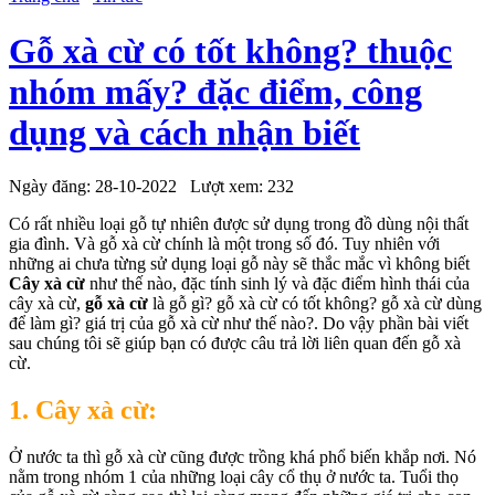
Gỗ xà cừ có tốt không? thuộc
nhóm mấy? đặc điểm, công
dụng và cách nhận biết
Ngày đăng:
28-10-2022
Lượt xem:
232
Có rất nhiều loại gỗ tự nhiên được sử dụng trong đồ dùng nội thất
gia đình. Và gỗ xà cừ chính là một trong số đó. Tuy nhiên với
những ai chưa từng sử dụng loại gỗ này sẽ thắc mắc vì không biết
Cây xà cừ
như thế nào, đặc tính sinh lý và đặc điểm hình thái của
cây xà cừ,
gỗ xà cừ
là gỗ gì? gỗ xà cừ có tốt không? gỗ xà cừ dùng
để làm gì? giá trị của gỗ xà cừ như thế nào?. Do vậy phần bài viết
sau chúng tôi sẽ giúp bạn có được câu trả lời liên quan đến gỗ xà
cừ.
1. Cây xà cừ:
Ở nước ta thì gỗ xà cừ cũng được trồng khá phổ biến khắp nơi. Nó
nằm trong nhóm 1 của những loại cây cổ thụ ở nước ta. Tuổi thọ