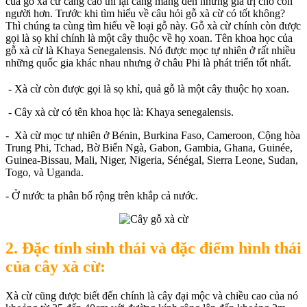
của gỗ xà cừ càng cao thì lại càng mang đến những giá trị cho con
người hơn. Trước khi tìm hiểu về câu hỏi gỗ xà cừ có tốt không?
Thì chúng ta cùng tìm hiểu về loại gỗ này. Gỗ xà cừ chính còn được
gọi là sọ khỉ chính là một cây thuộc về họ xoan. Tên khoa học của
gỗ xà cừ là Khaya Senegalensis. Nó được mọc tự nhiên ở rất nhiều
những quốc gia khác nhau nhưng ở châu Phi là phát triển tốt nhất.
- Xà cừ còn được gọi là sọ khỉ, quả gỗ là một cây thuộc họ xoan.
- Cây xà cừ có tên khoa học là: Khaya senegalensis.
- Xà cừ mọc tự nhiên ở Bénin, Burkina Faso, Cameroon, Cộng hòa
Trung Phi, Tchad, Bờ Biển Ngà, Gabon, Gambia, Ghana, Guinée,
Guinea-Bissau, Mali, Niger, Nigeria, Sénégal, Sierra Leone, Sudan,
Togo, và Uganda.
- Ở nước ta phân bố rộng trên khắp cả nước.
2. Đặc tính sinh thái và đặc điểm hình thái
của cây xà cừ:
Xà cừ cũng được biết đến chính là cây đại mộc và chiều cao của nó