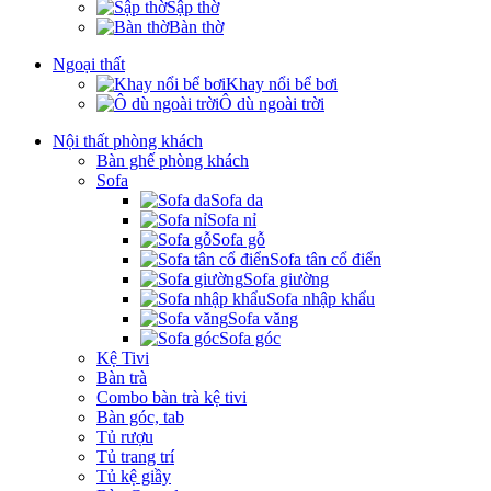
Sập thờ
Bàn thờ
Ngoại thất
Khay nổi bể bơi
Ô dù ngoài trời
Nội thất phòng khách
Bàn ghế phòng khách
Sofa
Sofa da
Sofa nỉ
Sofa gỗ
Sofa tân cổ điển
Sofa giường
Sofa nhập khẩu
Sofa văng
Sofa góc
Kệ Tivi
Bàn trà
Combo bàn trà kệ tivi
Bàn góc, tab
Tủ rượu
Tủ trang trí
Tủ kệ giầy