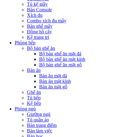
Tủ kệ giầy
Bàn Console
Xích đu
Combo xích đu mây
Bàn ghế mây
Đồng hồ cây
Kệ trang trí
Phòng bếp
Bộ bàn ghế ăn
Bộ bàn ghế ăn mặt đá
Bộ bàn ghế ăn mặt kính
Bộ bàn ghế ăn mặt gỗ
Bàn ăn
Bàn ăn mặt đá
Bàn ăn mặt kính
Bàn ăn mặt gỗ
Ghế ăn
Tủ bếp
Kệ bếp
Phòng ngủ
Giường ngủ
Tủ quần áo
Bàn trang điểm
Bàn làm việc
Bàn học