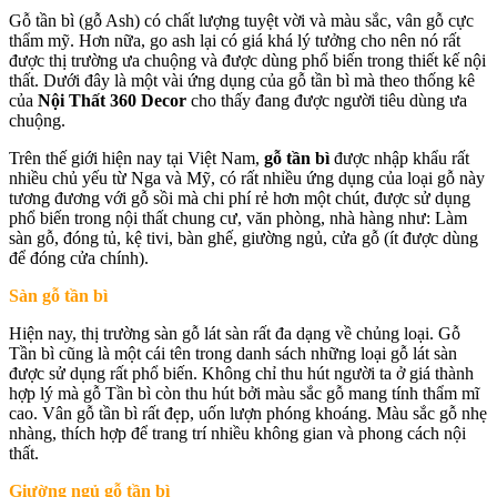
Gỗ tần bì (gỗ Ash) có chất lượng tuyệt vời và màu sắc, vân gỗ cực
thẩm mỹ. Hơn nữa, go ash lại có giá khá lý tưởng cho nên nó rất
được thị trường ưa chuộng và được dùng phổ biến trong thiết kế nội
thất. Dưới đây là một vài ứng dụng của gỗ tần bì mà theo thống kê
của
Nội Thất 360 Decor
cho thấy đang được người tiêu dùng ưa
chuộng.
Trên thế giới hiện nay tại Việt Nam,
gỗ tần bì
được nhập khẩu rất
nhiều chủ yếu từ Nga và Mỹ, có rất nhiều ứng dụng của loại gỗ này
tương đương với gỗ sồi mà chi phí rẻ hơn một chút, được sử dụng
phổ biến trong nội thất chung cư, văn phòng, nhà hàng như: Làm
sàn gỗ, đóng tủ, kệ tivi, bàn ghế, giường ngủ, cửa gỗ (ít được dùng
để đóng cửa chính).
Sàn gỗ tần bì
Hiện nay, thị trường sàn gỗ lát sàn rất đa dạng về chủng loại. Gỗ
Tần bì cũng là một cái tên trong danh sách những loại gỗ lát sàn
được sử dụng rất phổ biến. Không chỉ thu hút người ta ở giá thành
hợp lý mà gỗ Tần bì còn thu hút bởi màu sắc gỗ mang tính thẩm mĩ
cao. Vân gỗ tần bì rất đẹp, uốn lượn phóng khoáng. Màu sắc gỗ nhẹ
nhàng, thích hợp để trang trí nhiều không gian và phong cách nội
thất.
Giường ngủ gỗ tần bì