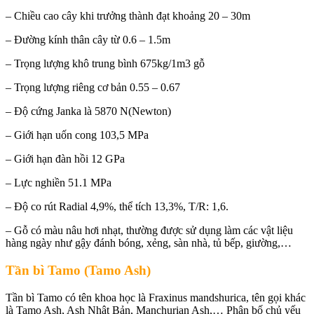
– Chiều cao cây khi trưởng thành đạt khoảng 20 – 30m
– Đường kính thân cây từ 0.6 – 1.5m
– Trọng lượng khô trung bình 675kg/1m3 gỗ
– Trọng lượng riêng cơ bản 0.55 – 0.67
– Độ cứng Janka là 5870 N(Newton)
– Giới hạn uốn cong 103,5 MPa
– Giới hạn đàn hồi 12 GPa
– Lực nghiền 51.1 MPa
– Độ co rút Radial 4,9%, thể tích 13,3%, T/R: 1,6.
– Gỗ có màu nâu hơi nhạt, thường được sử dụng làm các vật liệu
hàng ngày như gậy đánh bóng, xẻng, sàn nhà, tủ bếp, giường,…
Tần bì Tamo (Tamo Ash)
Tần bì Tamo có tên khoa học là Fraxinus mandshurica, tên gọi khác
là Tamo Ash, Ash Nhật Bản, Manchurian Ash,… Phân bố chủ yếu