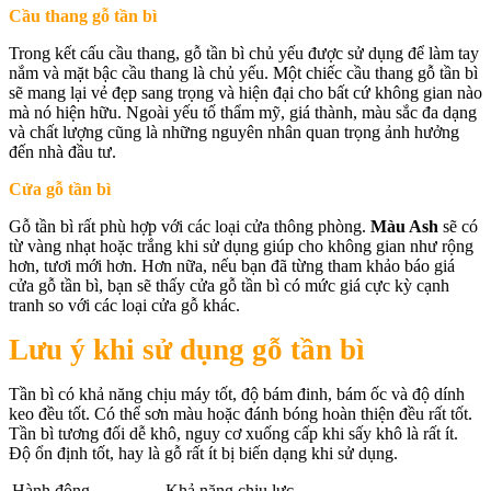
Cầu thang gỗ tần bì
Trong kết cấu cầu thang, gỗ tần bì chủ yếu được sử dụng để làm tay
nắm và mặt bậc cầu thang là chủ yếu. Một chiếc cầu thang gỗ tần bì
sẽ mang lại vẻ đẹp sang trọng và hiện đại cho bất cứ không gian nào
mà nó hiện hữu. Ngoài yếu tố thẩm mỹ, giá thành, màu sắc đa dạng
và chất lượng cũng là những nguyên nhân quan trọng ảnh hưởng
đến nhà đầu tư.
Cửa gỗ tần bì
Gỗ tần bì rất phù hợp với các loại cửa thông phòng.
Màu Ash
sẽ có
từ vàng nhạt hoặc trắng khi sử dụng giúp cho không gian như rộng
hơn, tươi mới hơn. Hơn nữa, nếu bạn đã từng tham khảo báo giá
cửa gỗ tần bì, bạn sẽ thấy cửa gỗ tần bì có mức giá cực kỳ cạnh
tranh so với các loại cửa gỗ khác.
Lưu ý khi sử dụng gỗ tần bì
Tần bì có khả năng chịu máy tốt, độ bám đinh, bám ốc và độ dính
keo đều tốt. Có thể sơn màu hoặc đánh bóng hoàn thiện đều rất tốt.
Tần bì tương đối dễ khô, nguy cơ xuống cấp khi sấy khô là rất ít.
Độ ổn định tốt, hay là gỗ rất ít bị biến dạng khi sử dụng.
Hành động
Khả năng chịu lực