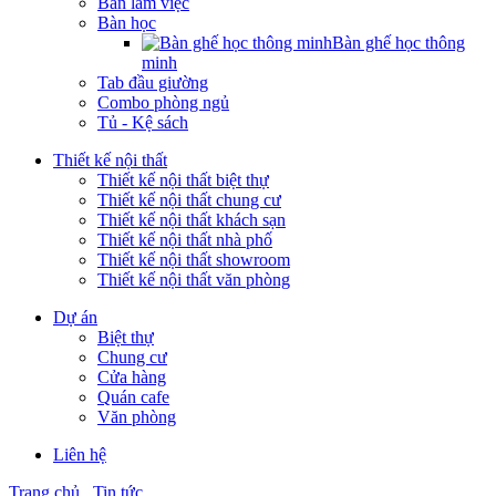
Bàn làm việc
Bàn học
Bàn ghế học thông
minh
Tab đầu giường
Combo phòng ngủ
Tủ - Kệ sách
Thiết kế nội thất
Thiết kế nội thất biệt thự
Thiết kế nội thất chung cư
Thiết kế nội thất khách sạn
Thiết kế nội thất nhà phố
Thiết kế nội thất showroom
Thiết kế nội thất văn phòng
Dự án
Biệt thự
Chung cư
Cửa hàng
Quán cafe
Văn phòng
Liên hệ
Trang chủ
Tin tức