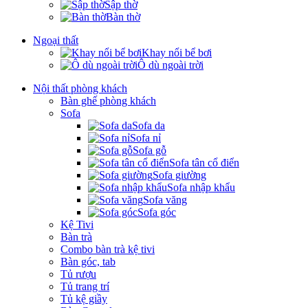
Sập thờ
Bàn thờ
Ngoại thất
Khay nổi bể bơi
Ô dù ngoài trời
Nội thất phòng khách
Bàn ghế phòng khách
Sofa
Sofa da
Sofa nỉ
Sofa gỗ
Sofa tân cổ điển
Sofa giường
Sofa nhập khẩu
Sofa văng
Sofa góc
Kệ Tivi
Bàn trà
Combo bàn trà kệ tivi
Bàn góc, tab
Tủ rượu
Tủ trang trí
Tủ kệ giầy