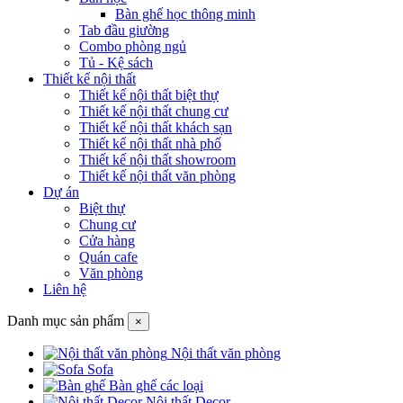
Bàn ghế học thông minh
Tab đầu giường
Combo phòng ngủ
Tủ - Kệ sách
Thiết kế nội thất
Thiết kế nội thất biệt thự
Thiết kế nội thất chung cư
Thiết kế nội thất khách sạn
Thiết kế nội thất nhà phố
Thiết kế nội thất showroom
Thiết kế nội thất văn phòng
Dự án
Biệt thự
Chung cư
Cửa hàng
Quán cafe
Văn phòng
Liên hệ
Danh mục sản phẩm
×
Nội thất văn phòng
Sofa
Bàn ghế các loại
Nội thất Decor