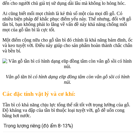
đến cho người chủ giá trị sử dụng dài lâu mà không lo hỏng hóc.
Ai cũng biết mối mọt chính là kẻ thù số một của mọi đồ gỗ. Có
nhiều biện pháp để khắc phục điểm yếu này. Thế nhưng, đối với gỗ
tần bì, bạn không phải lo lắng về vấn đề này khả năng chống mối
mọt của gỗ tần bì là cực tốt.
Một điểm cộng nữa cho gỗ tần bì đó chính là khả năng bám đinh, ốc
và keo tuyệt vời. Điều này giúp cho sản phẩm hoàn thành chắc chắn
và bền bỉ.
Vân gỗ tần bì có hình dạng elip đồng tâm còn vân gỗ sồi có hình
núi.
Các đặc tính vật lý và cơ khí:
Tần bì có khả năng chịu lực tổng thể rất tốt với trọng lường của gỗ.
Độ kháng va đập của tần bì thuộc loại tuyệt vời, gỗ dễ uốn cong
bằng hơi nước.
Trọng lượng riêng (độ ẩm 8-13%)