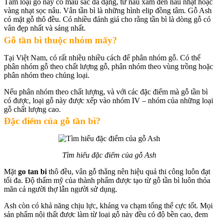
Tâm loại gỗ này có màu sắc đa dạng, từ nâu xám đến nâu nhạt hoặc
vàng nhạt sọc nâu. Vân tần bì là những hình elip đồng tâm. Gỗ Ash
có mặt gỗ thô đều. Có nhiều đánh giá cho rằng tần bì là dòng gỗ có
vân đẹp nhất và sáng nhất.
Gỗ tần bì thuộc nhóm mấy?
Tại Việt Nam, có rất nhiều nhiều cách để phân nhóm gỗ. Có thể
phân nhóm gỗ theo chất lượng gỗ, phân nhóm theo vùng trồng hoặc
phân nhóm theo chủng loại.
Nếu phân nhóm theo chất lượng, và với các đặc điểm mà gỗ tần bì
có được, loại gỗ này được xếp vào nhóm IV – nhóm của những loại
gỗ chất lượng cao.
Đặc điểm của gỗ tần bì?
Tìm hiểu đặc điểm của gỗ Ash
Mặt
go tan bi
thô đều, vân gỗ thẳng nên hiệu quả thi công luôn đạt
tối đa. Độ thẩm mỹ của thành phẩm được tạo từ gỗ tần bì luôn thỏa
mãn cả người thợ lẫn người sử dụng.
Ash còn có khả năng chịu lực, kháng va chạm tổng thể cực tốt. Mọi
sản phẩm nội thất được làm từ loại gỗ này đều có độ bền cao, đem