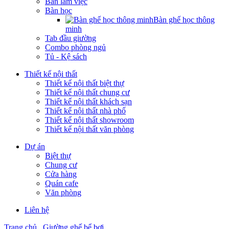
Bàn làm việc
Bàn học
Bàn ghế học thông
minh
Tab đầu giường
Combo phòng ngủ
Tủ - Kệ sách
Thiết kế nội thất
Thiết kế nội thất biệt thự
Thiết kế nội thất chung cư
Thiết kế nội thất khách sạn
Thiết kế nội thất nhà phố
Thiết kế nội thất showroom
Thiết kế nội thất văn phòng
Dự án
Biệt thự
Chung cư
Cửa hàng
Quán cafe
Văn phòng
Liên hệ
Trang chủ
Giường ghế bể bơi