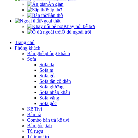
Án gian
Sập thờ
Bàn thờ
Ngoại thất
Khay nổi bể bơi
Ô dù ngoài trời
Trang chủ
Phòng khách
Bàn ghế phòng khách
Sofa
Sofa da
Sofa nỉ
Sofa gỗ
Sofa tân cổ điển
Sofa giường
Sofa nhập khẩu
Sofa văng
Sofa góc
Kệ Tivi
Bàn trà
Combo bàn trà kệ tivi
Bàn góc, tab
Tủ rượu
Tủ trang trí