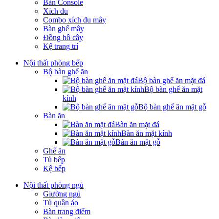
Bàn Console
Xích đu
Combo xích đu mây
Bàn ghế mây
Đồng hồ cây
Kệ trang trí
Nội thất phòng bếp
Bộ bàn ghế ăn
Bộ bàn ghế ăn mặt đá
Bộ bàn ghế ăn mặt
kính
Bộ bàn ghế ăn mặt gỗ
Bàn ăn
Bàn ăn mặt đá
Bàn ăn mặt kính
Bàn ăn mặt gỗ
Ghế ăn
Tủ bếp
Kệ bếp
Nội thất phòng ngủ
Giường ngủ
Tủ quần áo
Bàn trang điểm