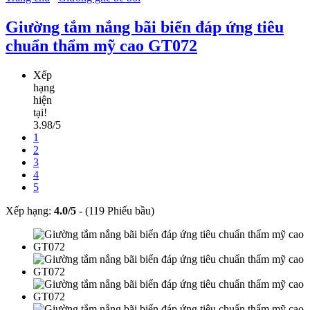
Giường tắm nắng bãi biển đáp ứng tiêu
chuẩn thẩm mỹ cao GT072
Xếp
hạng
hiện
tại!
3.98/5
1
2
3
4
5
Xếp hạng:
4.0
/
5
-
(119 Phiếu bầu)