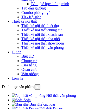
Bàn ghế học thông minh
Tab đầu giường
Combo phòng ngủ
Tủ - Kệ sách
Thiết kế nội thất
Thiết kế nội thất biệt thự
Thiết kế nội thất chung cư
Thiết kế nội thất khách sạn
Thiết kế nội thất nhà phố
Thiết kế nội thất showroom
Thiết kế nội thất văn phòng
Dự án
Biệt thự
Chung cư
Cửa hàng
Quán cafe
Văn phòng
Liên hệ
Danh mục sản phẩm
×
Nội thất văn phòng
Sofa
Bàn ghế các loại
Nội thất Decor