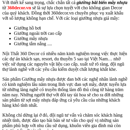
Với thiết kế sang trọng, chắc chắn tất cả
giường bãi biển mây nhựa
từ
360decor.vn
sẽ là sự lựa chọn tuyệt vời cho không gian Decor
của quý khách. Đồng thời 360decor.vn chuyên phục vụ xuất khẩu
với số lượng không hạn chế. Với các loại giường nhựa giả mây:
Giường hồ bơi
Giường ngoài trời cao cấp
Giường mây nhựa
Giường tắm nắng ....
Nội Thất 360 Decor có nhiều năm kinh nghiệm trong việc thực hiện
các dự án khách sạn, resort, du thuyền 5 sao tại Việt Nam… nhờ
việc sử dụng các nguyên vật liệu cao cấp, xuất xứ rõ ràng, đội ngũ
thợ lành nghề với các yêu cầu kiểm duyệt chất lượng khắt khe.
Sản phẩm Giường mây nhựa được đan bởi các nghệ nhân lành nghề
có kinh nghiệm lâu năm trong lĩnh vực đan sợi mây, được tuyển lựa
từ những làng nghề có truyền thống làm đồ thủ công từ hàng trăm
năm nay. Những người thợ với đôi tay tài hoa sẽ cho ra đời những
sản phẩm từ sợi mây nhựa đáp ứng cả yêu cầu của những khách
hàng khó tính nhất.
Không chỉ dừng lại ở đó, đội ngũ tư vấn và chăm sóc khách hàng
nhiệt tình, được đào tạo bài bản sẽ tư vấn cho quý vị những sản
phẩm phù hợp với nhu cầu sử dụng, khuôn viên gia đình mà còn