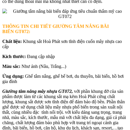
có thể dùng thoải mái mà không nhất thiết cần có đệm.
THÔNG TIN CHI TIẾT GIƯỜNG TẮM NẮNG BÃI
BIỂN
GT072:
Chất liệu:
Khung sắt Hoà Phát sơn tĩnh điện cuốn mây nhựa cao
cấp
Kích thước:
Đang cập nhập
Màu sắc:
Như ảnh (Nâu, Trắng...)
Ứng dụng:
Ghế tắm nắng, ghế bể bơi, du thuyền, bãi biển, hồ bơi
gia đình
Giường tắm nắng mây nhựa GT072,
với phần khung đỡ của sản
phẩm được làm từ các khung sắt mạ kẽm Hoà Phát cứng chất
lượng, khung sắt được sơn tĩnh điện để đảm bảo độ bền. Phần thân
ghế được sử dụng chất liệu mây nhựa phổ biến trong sản xuất nội
thất, cùng nhiều đặc tính nổi trội. với kiểu dáng sang trọng, trang
nhã, màu sắc, kích thước, mẫu mã với chất liệu đa dạng, giá cả phải
chăng, chất lượng đảm bảo phù hợp với trang trí ngoại cảnh gia
đình, bãi biển, hồ bơi, căn hộ, khu du lịch, khách sạn, resort,…tạo