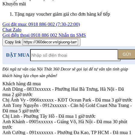
Khuyến mãi
Tặng ngay voucher giảm giá cho đơn hàng kế tiếp
Gọi đặt mua:
0918 886 002
(7:30-22:00)
Chat Zalo
Gọi điện thoại
0918 886 002
Nhắn tin SMS
Copy link
GỬI
ĐẶT MUA
Đội ngũ tư vấn của Nội Thất 360 Decor sẽ gọi lại để tư vấn tận tình giúp
khách hàng lựa chọn sản phẩm
!
Khách hàng đã mua
Anh Dũng - 0833xxxxxx
-
Phường Hai Bà Trưng, Hà Nội - Đã
mua 2 giờ trước
Chị Ánh Vy - 0966xxxxxx
-
KĐT Ocean Park - Đã mua 3 giờ trước
Anh Tony Nguyễn - 0912xxxxxx
-
Căn hộ Gold Coast Nha Trang -
Đã mua 5 giờ trước
Chị Linh
-
Phường Tây Hồ - Đã mua 1 giờ trước
Anh Khánh - 0905xxxxxx
-
Giảng Võ, Hà Nội - Đã mua 30 phút
trước
Anh Cường - 091xxxxxxx
-
Phường Đa Kao, TP HCM - Đã mua 1