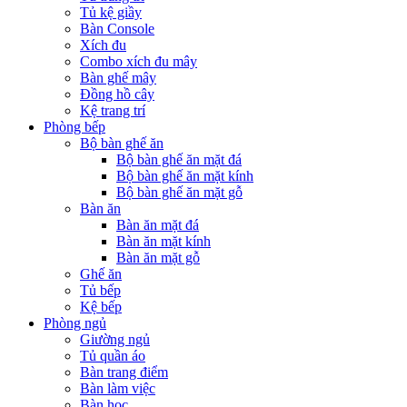
Tủ kệ giầy
Bàn Console
Xích đu
Combo xích đu mây
Bàn ghế mây
Đồng hồ cây
Kệ trang trí
Phòng bếp
Bộ bàn ghế ăn
Bộ bàn ghế ăn mặt đá
Bộ bàn ghế ăn mặt kính
Bộ bàn ghế ăn mặt gỗ
Bàn ăn
Bàn ăn mặt đá
Bàn ăn mặt kính
Bàn ăn mặt gỗ
Ghế ăn
Tủ bếp
Kệ bếp
Phòng ngủ
Giường ngủ
Tủ quần áo
Bàn trang điểm
Bàn làm việc
Bàn học