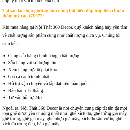
hợp lý nhất với túi tiền của bạn.
Tại sao lại chọn
giường tắm nắng bãi biển đáp ứng tiêu chuẩn
thẩm mỹ cao GT072
:
Khi mua hàng tại Nội Thất 360 Decor, quý khách hàng hãy yên tâm
về chất lượng sản phẩm cũng như chất lượng dịch vụ. Chúng tôi
cam kết:
Cung cấp hàng chính hãng, chất lượng
Sẵn hàng với số lượng lớn
Xem hàng trực tiếp tại kho
Giá cả cạnh tranh nhất
Hỗ trợ vận chuyển và lắp đặt trên toàn quốc
Bảo hành 12 tháng
Tư vấn hỗ trợ 24/7
Ngoài ra, Nội Thất 360 Decor là nơi chuyên cung cấp tất tần tật mọi
loại ghế được yêu chuộng nhất như: ghế xích đu, ghế trứng giả mây,
ghế trứng, ghế giả mây, ghế nhựa giả mây, xích đu sân vườn, ghế
xích đu trứng đẹp, bàn giả mây,…