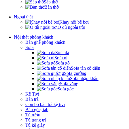
Sập thờ
Bàn thờ
Ngoại thất
Khay nổi bể bơi
Ô dù ngoài trời
Nội thất phòng khách
Bàn ghế phòng khách
Sofa
Sofa da
Sofa nỉ
Sofa gỗ
Sofa tân cổ điển
Sofa giường
Sofa nhập khẩu
Sofa văng
Sofa góc
Kệ Tivi
Bàn trà
Combo bàn trà kệ tivi
Bàn góc, tab
Tủ rượu
Tủ trang trí
Tủ kệ giầy