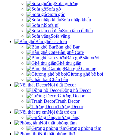
Sofa giường
Sofa gỗ
Sofa góc
Sofa nhập khẩu
Sofa nỉ
Sofa tân cổ điển
Sofa văng
Bàn ghế các loại
Bàn ghế Bar
Bàn ghế Cafe
Bàn ghế sân vườn
Ghế thư giãn
Bàn ghế Gaming
Giường ghế bể bơi
Chân bàn
Nội thất Decor
Đồng hồ Decor
Gương Decor
Tranh Decor
Tượng Decor
Nội thất trẻ em
Giường tầng
Nội thất phòng tắm
Gương phòng tắm
Nội thất phòng thờ