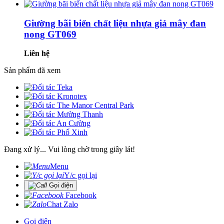
Giường bãi biển chất liệu nhựa giả mây đan
nong GT069
Liên hệ
Sản phẩm đã xem
Đang xử lý... Vui lòng chờ trong giây lát!
Menu
Y/c gọi lại
Gọi điện
Facebook
Chat Zalo
Gọi điện