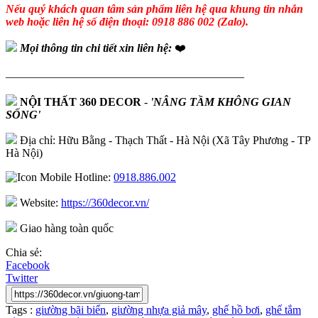
Nếu quý khách quan tâm sản phẩm liên hệ qua khung tin nhắn
web hoặc liên hệ số điện thoại: 0918 886 002 (Zalo).
Mọi thông tin chi tiết xin liên hệ:
❤️
—————————————————————
NỘI THẤT 360 DECOR
-
'NÂNG TẦM KHÔNG GIAN
SỐNG'
Địa chỉ: Hữu Bằng - Thạch Thất - Hà Nội (Xã Tây Phương - TP
Hà Nội)
Hotline:
0918.886.002
Website:
https://360decor.vn/
Giao hàng toàn quốc
Chia sẻ:
Facebook
Twitter
Tags :
giường bãi biển
,
giường nhựa giả mây
,
ghế hồ bơi
,
ghế tắm