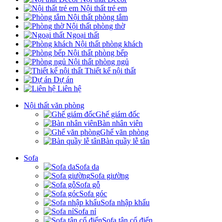
Nội thất trẻ em
Nội thất phòng tắm
Nội thất phòng thờ
Ngoại thất
Nội thất phòng khách
Nội thất phòng bếp
Nội thất phòng ngủ
Thiết kế nội thất
Dự án
Liên hệ
Nội thất văn phòng
Ghế giám đốc
Bàn nhân viên
Ghế văn phòng
Bàn quầy lễ tân
Sofa
Sofa da
Sofa giường
Sofa gỗ
Sofa góc
Sofa nhập khẩu
Sofa nỉ
Sofa tân cổ điển