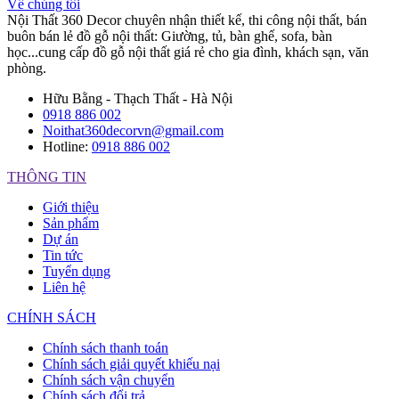
Về chúng tôi
Nội Thất 360 Decor chuyên nhận thiết kế, thi công nội thất, bán
buôn bán lẻ đồ gỗ nội thất: Giường, tủ, bàn ghế, sofa, bàn
học...cung cấp đồ gỗ nội thất giá rẻ cho gia đình, khách sạn, văn
phòng.
Hữu Bằng - Thạch Thất - Hà Nội
0918 886 002
Noithat360decorvn@gmail.com
Hotline:
0918 886 002
THÔNG TIN
Giới thiệu
Sản phẩm
Dự án
Tin tức
Tuyển dụng
Liên hệ
CHÍNH SÁCH
Chính sách thanh toán
Chính sách giải quyết khiếu nại
Chính sách vận chuyển
Chính sách đổi trả