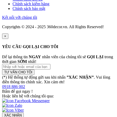
Chính sách kiểm hàng
Chính sách bảo mật
Kết nối với chúng tôi
Copyrights © 2024 - 2025 360decor.vn. All Rights Reserved!
×
YÊU CẦU GỌI LẠI CHO TÔI
Để lại thông tin
NGAY
nhân viên của chúng tôi sẽ
GỌI LẠI
trong
thời gian
SỚM
nhất!
TƯ VẤN CHO TÔI
(*) Hệ thống tự động gửi sau khi nhấn
”XÁC NHẬN”
. Vui lòng
điền thông tin chính xác. Xin cảm ơn!
0918 886 002
Bấm để gọi ngay
!
Hoặc liên hệ với chúng tôi qua:
XÁC NHẬN