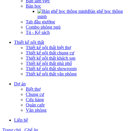
Bàn làm việc
Bàn học
Bàn ghế học thông
minh
Tab đầu giường
Combo phòng ngủ
Tủ - Kệ sách
Thiết kế nội thất
Thiết kế nội thất biệt thự
Thiết kế nội thất chung cư
Thiết kế nội thất khách sạn
Thiết kế nội thất nhà phố
Thiết kế nội thất showroom
Thiết kế nội thất văn phòng
Dự án
Biệt thự
Chung cư
Cửa hàng
Quán cafe
Văn phòng
Liên hệ
Trang chủ
Ghế ăn