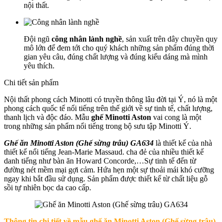
nội thất.
Đội ngũ
công nhân lành nghề
, sản xuất trên dây chuyền quy
mô lớn để đem tới cho quý khách những sản phẩm đúng thời
gian yêu câu, đúng chất lượng và đúng kiểu dáng mà mình
yêu thích.
Chi tiết sản phẩm
Nội thất phong cách Minotti có truyền thông lâu đời tại Ý, nó là một
phong cách quốc tế nổi tiếng trên thế giới về sự tinh tế, chất lượng,
thanh lịch và độc đáo. Mẫu
ghế Minotti Aston
vai cong là một
trong những sản phẩm nổi tiếng trong bộ sưu tập Minotti Ý.
Ghế ăn Minotti Aston (Ghế sừng trâu) GA634
là thiết kế của nhà
thiết kế nổi tiếng Jean-Marie Massaud. cha đẻ của nhiều thiết kế
danh tiếng như bàn ăn Howard Concorde,…Sự tinh tế đến từ
đường nét mềm mại gợi cảm. Hứa hẹn một sự thoải mái khó cưỡng
ngay khi bắt đầu sử dụng. Sản phẩm được thiết kế từ chất liệu gỗ
sồi tự nhiên bọc da cao cấp.
Thông tin chi tiết về mẫu ghế ăn Minotti Aston (Ghế sừng trâu)