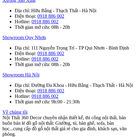
Xưởng Sản Xuất
Địa chỉ
: Hữu Bằng - Thạch Thất - Hà Nội
Điện thoại
:
0918 886 002
Hotline
:
0918 886 002
Thời gian mở cửa
: 08h - 20h
Showroom Quy Nhơn
Địa chỉ
: 111 Nguyễn Trọng Trì - TP Qui Nhơn - Bình Định
Điện thoại
:
0918 886 002
Hotline
:
0918 886 002
Thời gian mở cửa
: 08h - 20h
Showroom Hà Nội
Địa chỉ
: Đường Đa Khoa - Hữu Bằng - Thạch Thất - Hà Nội
Điện thoại
:
0918 886 002
Hotline
:
0918 886 002
Thời gian mở cửa
: 9h:00 - 21:30h
Về chúng tôi
Nội Thất 360 Decor chuyên nhận thiết kế, thi công nội thất, bán
buôn bán lẻ đồ gỗ nội thất: Giường, tủ, bàn ghế, sofa, bàn
học...cung cấp đồ gỗ nội thất giá rẻ cho gia đình, khách sạn, văn
phòng.