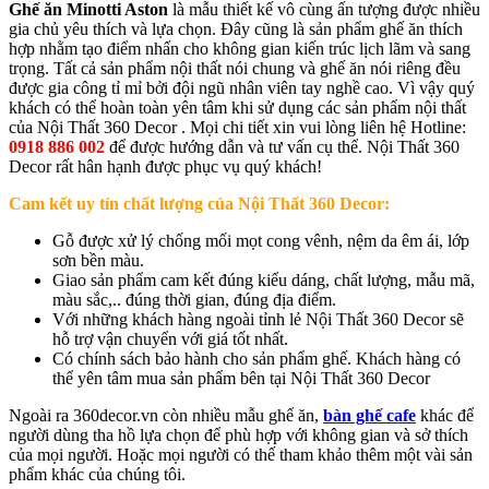
Ghế ăn Minotti Aston
là mẫu thiết kế vô cùng ấn tượng được nhiều
gia chủ yêu thích và lựa chọn. Đây cũng là sản phẩm ghế ăn thích
hợp nhằm tạo điểm nhấn cho không gian kiến trúc lịch lãm và sang
trọng. Tất cả sản phẩm nội thất nói chung và ghế ăn nói riêng đều
được gia công tỉ mỉ bởi đội ngũ nhân viên tay nghề cao. Vì vậy quý
khách có thể hoàn toàn yên tâm khi sử dụng các sản phẩm nội thất
của Nội Thất 360 Decor . Mọi chi tiết xin vui lòng liên hệ Hotline:
0918 886 002
để được hướng dẫn và tư vấn cụ thể. Nội Thất 360
Decor rất hân hạnh được phục vụ quý khách!
Cam kết uy tín chất lượng của Nội Thất 360 Decor:
Gỗ được xử lý chống mối mọt cong vênh, nệm da êm ái, lớp
sơn bền màu.
Giao sản phẩm cam kết đúng kiểu dáng, chất lượng, mẫu mã,
màu sắc,.. đúng thời gian, đúng địa điểm.
Với những khách hàng ngoài tỉnh lẻ Nội Thất 360 Decor sẽ
hỗ trợ vận chuyển với giá tốt nhất.
Có chính sách bảo hành cho sản phẩm ghế. Khách hàng có
thể yên tâm mua sản phẩm bên tại Nội Thất 360 Decor
Ngoài ra 360decor.vn còn nhiều mẫu ghế ăn,
bàn ghế cafe
khác để
người dùng tha hồ lựa chọn để phù hợp với không gian và sở thích
của mọi người. Hoặc mọi người có thế tham khảo thêm một vài sản
phẩm khác của chúng tôi.