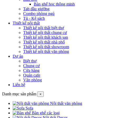
Bàn ghế học thông minh
Tab đầu giường
Combo phòng ngủ
Tủ - Kệ sách
Thiết kế nội thất
Thiết kế nội thất biệt thự
Thiết kế nội thất chung cư
Thiết kế nội thất khách sạn
Thiết kế nội thất nhà phố
Thiết kế nội thất showroom
Thiết kế nội thất văn phòng
Dự án
Biệt thự
Chung cư
Cửa hàng
Quán cafe
Văn phòng
Liên hệ
Danh mục sản phẩm
×
Nội thất văn phòng
Sofa
Bàn ghế các loại
Nội thất Decor