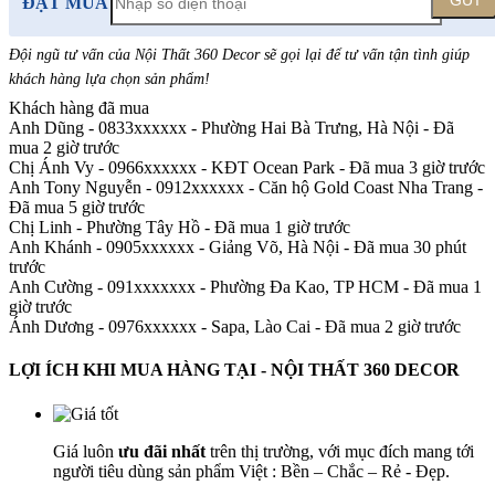
GỬI
ĐẶT MUA
Đội ngũ tư vấn của Nội Thất 360 Decor sẽ gọi lại để tư vấn tận tình giúp
khách hàng lựa chọn sản phẩm
!
Khách hàng đã mua
Anh Dũng - 0833xxxxxx
-
Phường Hai Bà Trưng, Hà Nội - Đã
mua 2 giờ trước
Chị Ánh Vy - 0966xxxxxx
-
KĐT Ocean Park - Đã mua 3 giờ trước
Anh Tony Nguyễn - 0912xxxxxx
-
Căn hộ Gold Coast Nha Trang -
Đã mua 5 giờ trước
Chị Linh
-
Phường Tây Hồ - Đã mua 1 giờ trước
Anh Khánh - 0905xxxxxx
-
Giảng Võ, Hà Nội - Đã mua 30 phút
trước
Anh Cường - 091xxxxxxx
-
Phường Đa Kao, TP HCM - Đã mua 1
giờ trước
Ánh Dương - 0976xxxxxx
-
Sapa, Lào Cai - Đã mua 2 giờ trước
LỢI ÍCH KHI MUA HÀNG TẠI - NỘI THẤT 360 DECOR
Giá luôn
ưu đãi nhất
trên thị trường, với mục đích mang tới
người tiêu dùng sản phẩm Việt : Bền – Chắc – Rẻ - Đẹp.