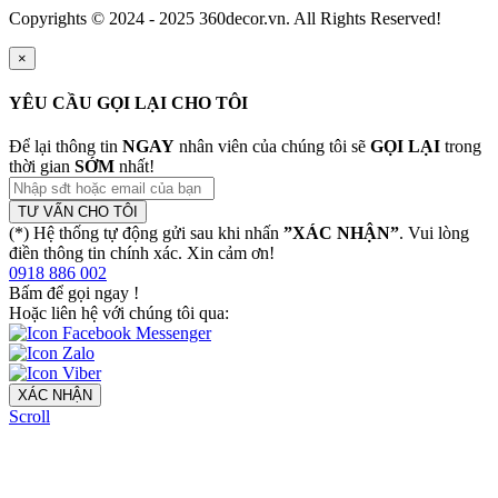
Copyrights © 2024 - 2025 360decor.vn. All Rights Reserved!
×
YÊU CẦU GỌI LẠI CHO TÔI
Để lại thông tin
NGAY
nhân viên của chúng tôi sẽ
GỌI LẠI
trong
thời gian
SỚM
nhất!
TƯ VẤN CHO TÔI
(*) Hệ thống tự động gửi sau khi nhấn
”XÁC NHẬN”
. Vui lòng
điền thông tin chính xác. Xin cảm ơn!
0918 886 002
Bấm để gọi ngay
!
Hoặc liên hệ với chúng tôi qua:
XÁC NHẬN
Scroll