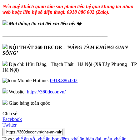
Nếu quý khách quan tâm sản phẩm liên hệ qua khung tin nhắn
web hoặc liên hệ số điện thoại: 0918 886 002 (Zalo).
Mọi thông tin chi tiết xin liên hệ:
❤️
—————————————————————
NỘI THẤT 360 DECOR
-
'NÂNG TẦM KHÔNG GIAN
SỐNG'
Địa chỉ: Hữu Bằng - Thạch Thất - Hà Nội (Xã Tây Phương - TP
Hà Nội)
Hotline:
0918.886.002
Website:
https://360decor.vn/
Giao hàng toàn quốc
Chia sẻ:
Facebook
Twitter
Tags :
ghế ăn gỗ
,
ghế ăn bọc đệm
,
ghế ăn hiện đại
,
mẫu ghế ăn