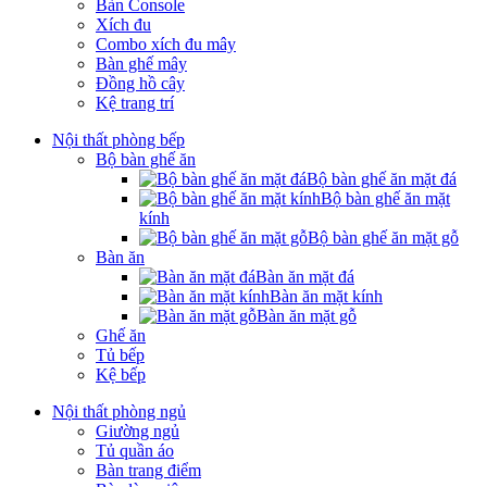
Bàn Console
Xích đu
Combo xích đu mây
Bàn ghế mây
Đồng hồ cây
Kệ trang trí
Nội thất phòng bếp
Bộ bàn ghế ăn
Bộ bàn ghế ăn mặt đá
Bộ bàn ghế ăn mặt
kính
Bộ bàn ghế ăn mặt gỗ
Bàn ăn
Bàn ăn mặt đá
Bàn ăn mặt kính
Bàn ăn mặt gỗ
Ghế ăn
Tủ bếp
Kệ bếp
Nội thất phòng ngủ
Giường ngủ
Tủ quần áo
Bàn trang điểm