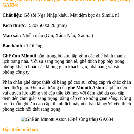
GA634:
Chất liệu:
Gỗ sồi Nga Nhập khẩu, Mặt đệm bọc da Simili, nỉ
Kích thước:
520x560x820 (mm)
Màu sắc:
Nhiều màu (
Ghi, Xám, Nâu, Xanh...)
Bảo hành :
12 tháng
Ghế đơn Minotti
nằm trong bộ sưu tập gồm các ghế bành thanh
lịch trang nhã. Với sự sang trọng tinh tế, ghế thích hợp bày trong
phòng khách hoặc các không gian khách sạn, nhà hàng và văn
phòng công ty
Phần chân ghế được thiết kế bằng gỗ cao su, cứng cáp và chắc chắn
theo thời gian. Điểm ấn tượng của
ghế Minotti Aston
là phần đệm
vai quyền lực giống với cặp trâu kết hợp với đệm ghế da cao cấp,
đem đến cảm giác sang trọng, đẳng cấp cho không gian sống. Đừng
bỏ lỡ mẫu ghế ăn cao cấp, thanh lịch này nếu bạn là người yêu thích
phong cách nội thất sang trọng.
Đặc điểm nổi bật: