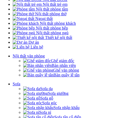
Nội thất trẻ em
Nội thất phòng tắm
Nội thất phòng thờ
Ngoại thất
Nội thất phòng khách
Nội thất phòng bếp
Nội thất phòng ngủ
Thiết kế nội thất
Dự án
Liên hệ
Nội thất văn phòng
Ghế giám đốc
Bàn nhân viên
Ghế văn phòng
Bàn quầy lễ tân
Sofa
Sofa da
Sofa giường
Sofa gỗ
Sofa góc
Sofa nhập khẩu
Sofa nỉ
Sofa tân cổ điển