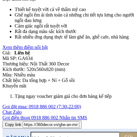
Thiết kế tuyệt vời cả về thẩm mỹ cao
Ghế ngồi êm ái tính toán cả những chi tiết tựa lưng cho người
ngồi đau lưng
Cảm giác ngồi rất tuyệt vời
Rất đa dạng màu sắc kích thước
Rất nhiều ứng dụng thực tế làm ghế ăn, ghế cafe, nhà hàng
Xem thêm điểm nổi bật
Giá:
Liên hệ
Mã SP:
GA634
Thương hiệu:
Nội Thất 360 Decor
Kích thước:
520x560x820 (mm)
Màu:
Nhiều màu
Chất liệu:
Da tổng hợp +
Nỉ +
Gỗ sồi
Khuyến mãi
Tặng ngay voucher giảm giá cho đơn hàng kế tiếp
Gọi đặt mua:
0918 886 002
(7:30-22:00)
Chat Zalo
Gọi điện thoại
0918 886 002
Nhắn tin SMS
Copy link