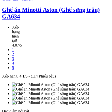
Ghế ăn Minotti Aston (Ghế sừng trâu)
GA634
Xếp
hạng
hiện
tại!
4.07/5
1
2
3
4
5
Xếp hạng:
4.1
/
5
-
(114 Phiếu bầu)
Đặc điểm nổi bật