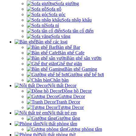
Sofa giường
Sofa gỗ
Sofa góc
Sofa nhập khẩu
Sofa nỉ
Sofa tân cổ điển
Sofa văng
Bàn ghế các loại
Bàn ghế Bar
Bàn ghế Cafe
Bàn ghế sân vườn
Ghế thư giãn
Bàn ghế Gaming
Giường ghế bể bơi
Chân bàn
Nội thất Decor
Đồng hồ Decor
Gương Decor
Tranh Decor
Tượng Decor
Nội thất trẻ em
Giường tầng
Nội thất phòng tắm
Gương phòng tắm
Nội thất phòng thờ