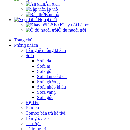
Án gian
Sập thờ
Bàn thờ
Ngoại thất
Khay nổi bể bơi
Ô dù ngoài trời
Trang chủ
Phòng khách
Bàn ghế phòng khách
Sofa
Sofa da
Sofa nỉ
Sofa gỗ
Sofa tân cổ điển
Sofa giường
Sofa nhập khẩu
Sofa văng
Sofa góc
Kệ Tivi
Bàn trà
Combo bàn trà kệ tivi
Bàn góc, tab
Tủ rượu
Tủ trang trí