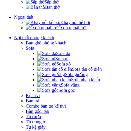
Sập thờ
Bàn thờ
Ngoại thất
Khay nổi bể bơi
Ô dù ngoài trời
Nội thất phòng khách
Bàn ghế phòng khách
Sofa
Sofa da
Sofa nỉ
Sofa gỗ
Sofa tân cổ điển
Sofa giường
Sofa nhập khẩu
Sofa văng
Sofa góc
Kệ Tivi
Bàn trà
Combo bàn trà kệ tivi
Bàn góc, tab
Tủ rượu
Tủ trang trí
Tủ kệ giầy