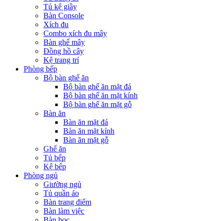
Tủ kệ giầy
Bàn Console
Xích đu
Combo xích đu mây
Bàn ghế mây
Đồng hồ cây
Kệ trang trí
Phòng bếp
Bộ bàn ghế ăn
Bộ bàn ghế ăn mặt đá
Bộ bàn ghế ăn mặt kính
Bộ bàn ghế ăn mặt gỗ
Bàn ăn
Bàn ăn mặt đá
Bàn ăn mặt kính
Bàn ăn mặt gỗ
Ghế ăn
Tủ bếp
Kệ bếp
Phòng ngủ
Giường ngủ
Tủ quần áo
Bàn trang điểm
Bàn làm việc
Bàn học