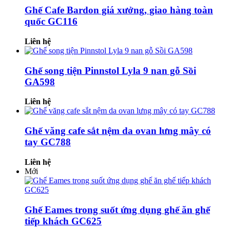
Ghế Cafe Bardon giá xưởng, giao hàng toàn
quốc GC116
Liên hệ
Ghế song tiện Pinnstol Lyla 9 nan gỗ Sồi
GA598
Liên hệ
Ghế văng cafe sắt nệm da ovan lưng mây có
tay GC788
Liên hệ
Mới
Ghế Eames trong suốt ứng dụng ghế ăn ghế
tiếp khách GC625