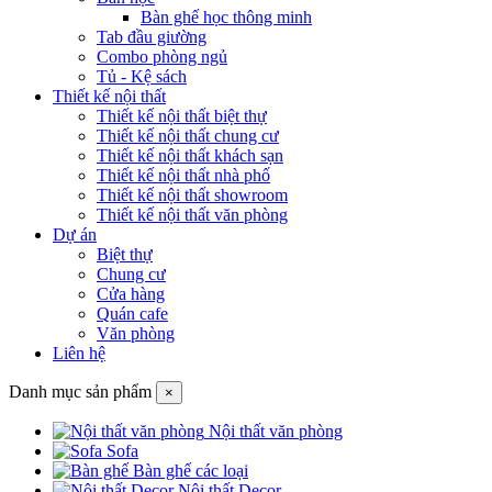
Bàn ghế học thông minh
Tab đầu giường
Combo phòng ngủ
Tủ - Kệ sách
Thiết kế nội thất
Thiết kế nội thất biệt thự
Thiết kế nội thất chung cư
Thiết kế nội thất khách sạn
Thiết kế nội thất nhà phố
Thiết kế nội thất showroom
Thiết kế nội thất văn phòng
Dự án
Biệt thự
Chung cư
Cửa hàng
Quán cafe
Văn phòng
Liên hệ
Danh mục sản phẩm
×
Nội thất văn phòng
Sofa
Bàn ghế các loại
Nội thất Decor