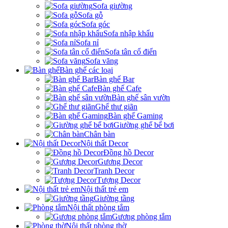
Sofa giường
Sofa gỗ
Sofa góc
Sofa nhập khẩu
Sofa nỉ
Sofa tân cổ điển
Sofa văng
Bàn ghế các loại
Bàn ghế Bar
Bàn ghế Cafe
Bàn ghế sân vườn
Ghế thư giãn
Bàn ghế Gaming
Giường ghế bể bơi
Chân bàn
Nội thất Decor
Đồng hồ Decor
Gương Decor
Tranh Decor
Tượng Decor
Nội thất trẻ em
Giường tầng
Nội thất phòng tắm
Gương phòng tắm
Nội thất phòng thờ