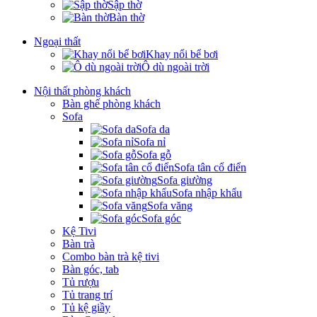
Sập thờ
Bàn thờ
Ngoại thất
Khay nổi bể bơi
Ô dù ngoài trời
Nội thất phòng khách
Bàn ghế phòng khách
Sofa
Sofa da
Sofa nỉ
Sofa gỗ
Sofa tân cổ điển
Sofa giường
Sofa nhập khẩu
Sofa văng
Sofa góc
Kệ Tivi
Bàn trà
Combo bàn trà kệ tivi
Bàn góc, tab
Tủ rượu
Tủ trang trí
Tủ kệ giầy