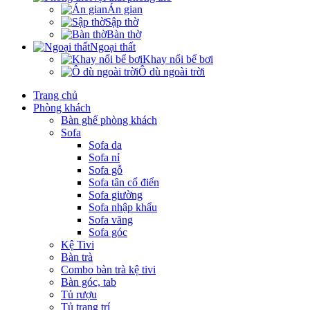
Án gian
Sập thờ
Bàn thờ
Ngoại thất
Khay nổi bể bơi
Ô dù ngoài trời
Trang chủ
Phòng khách
Bàn ghế phòng khách
Sofa
Sofa da
Sofa nỉ
Sofa gỗ
Sofa tân cổ điển
Sofa giường
Sofa nhập khẩu
Sofa văng
Sofa góc
Kệ Tivi
Bàn trà
Combo bàn trà kệ tivi
Bàn góc, tab
Tủ rượu
Tủ trang trí