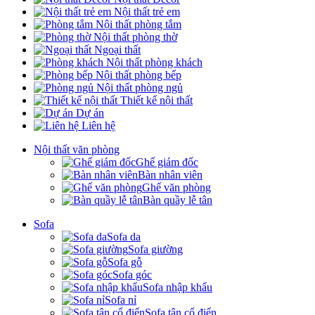
Nội thất trẻ em
Nội thất phòng tắm
Nội thất phòng thờ
Ngoại thất
Nội thất phòng khách
Nội thất phòng bếp
Nội thất phòng ngủ
Thiết kế nội thất
Dự án
Liên hệ
Nội thất văn phòng
Ghế giám đốc
Bàn nhân viên
Ghế văn phòng
Bàn quầy lễ tân
Sofa
Sofa da
Sofa giường
Sofa gỗ
Sofa góc
Sofa nhập khẩu
Sofa nỉ
Sofa tân cổ điển