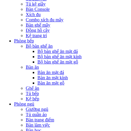
Tủ kệ giầy
Bàn Console
Xích đu
Combo xích đu mây
Bàn ghế mây
Đồng hồ cây
Kệ trang trí
Phòng bếp
Bộ bàn ghế ăn
Bộ bàn ghế ăn mặt đá
Bộ bàn ghế ăn mặt kính
Bộ bàn ghế ăn mặt gỗ
Bàn ăn
Bàn ăn mặt đá
Bàn ăn mặt kính
Bàn ăn mặt gỗ
Ghế ăn
Tủ bếp
Kệ bếp
Phòng ngủ
Giường ngủ
Tủ quần áo
Bàn trang điểm
Bàn làm việc
Bàn học