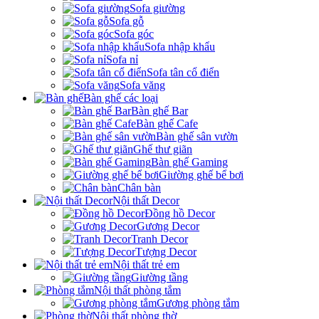
Sofa giường
Sofa gỗ
Sofa góc
Sofa nhập khẩu
Sofa nỉ
Sofa tân cổ điển
Sofa văng
Bàn ghế các loại
Bàn ghế Bar
Bàn ghế Cafe
Bàn ghế sân vườn
Ghế thư giãn
Bàn ghế Gaming
Giường ghế bể bơi
Chân bàn
Nội thất Decor
Đồng hồ Decor
Gương Decor
Tranh Decor
Tượng Decor
Nội thất trẻ em
Giường tầng
Nội thất phòng tắm
Gương phòng tắm
Nội thất phòng thờ