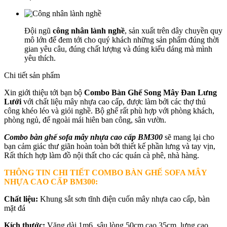
Đội ngũ
công nhân lành nghề
, sản xuất trên dây chuyền quy
mô lớn để đem tới cho quý khách những sản phẩm đúng thời
gian yêu câu, đúng chất lượng và đúng kiểu dáng mà mình
yêu thích.
Chi tiết sản phẩm
Xin giới thiệu tới bạn bộ
Combo Bàn Ghế Song Mây Đan Lưng
Lưới
với chất liệu mây nhựa cao cấp, được làm bởi các thợ thủ
công khéo léo và giỏi nghề. Bộ ghế rất phù hợp với phòng khách,
phòng ngủ, để ngoài mái hiên ban công, sân vườn.
Combo bàn ghế sofa mây nhựa cao cấp BM300
sẽ mang lại cho
bạn cảm giác thư giãn hoàn toàn bởi thiết kế phần lưng và tay vịn,
Rất thích hợp làm đồ nội thất cho các quán cà phê, nhà hàng.
THÔNG TIN CHI TIẾT COMBO BÀN GHẾ SOFA MÂY
NHỰA CAO CẤP
BM300
:
Chất liệu:
Khung sắt sơn tĩnh điện cuốn mây nhựa cao cấp, bàn
mặt đá
Kích thước:
Văng dài 1m6, sâu lòng 50cm cao 35cm, lưng cao