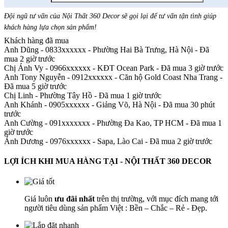
Đội ngũ tư vấn của Nội Thất 360 Decor sẽ gọi lại để tư vấn tận tình giúp
khách hàng lựa chọn sản phẩm
!
Khách hàng đã mua
Anh Dũng - 0833xxxxxx
-
Phường Hai Bà Trưng, Hà Nội - Đã
mua 2 giờ trước
Chị Ánh Vy - 0966xxxxxx
-
KĐT Ocean Park - Đã mua 3 giờ trước
Anh Tony Nguyễn - 0912xxxxxx
-
Căn hộ Gold Coast Nha Trang -
Đã mua 5 giờ trước
Chị Linh
-
Phường Tây Hồ - Đã mua 1 giờ trước
Anh Khánh - 0905xxxxxx
-
Giảng Võ, Hà Nội - Đã mua 30 phút
trước
Anh Cường - 091xxxxxxx
-
Phường Đa Kao, TP HCM - Đã mua 1
giờ trước
Ánh Dương - 0976xxxxxx
-
Sapa, Lào Cai - Đã mua 2 giờ trước
LỢI ÍCH KHI MUA HÀNG TẠI - NỘI THẤT 360 DECOR
Giá luôn
ưu đãi nhất
trên thị trường, với mục đích mang tới
người tiêu dùng sản phẩm Việt : Bền – Chắc – Rẻ - Đẹp.