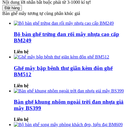
Nội dung lời nhắn bắt buộc phải từ 3-1000 kí tự!
Đặt hàng
Bàn ghế mây tương tự cùng phân khúc giá
Bộ bàn ghế trứng đan rối mây nhựa cao cấp
BM249
Liên hệ
Ghế mây bập bênh thư giãn kèm đôn ghế
BM512
Liên hệ
Bàn ghế khung nhôm ngoài trời đan nhựa giả
mây BS399
Liên hệ