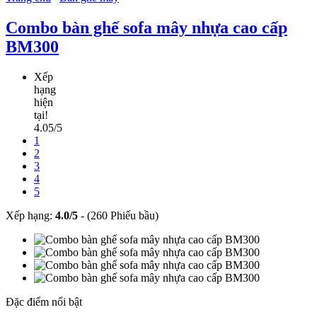
Combo bàn ghế sofa mây nhựa cao cấp
BM300
Xếp
hạng
hiện
tại!
4.05/5
1
2
3
4
5
Xếp hạng:
4.0
/
5
-
(260 Phiếu bầu)
Đặc điểm nổi bật