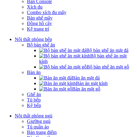
Bàn Console
Xích đu
Combo xích đu mây
Bàn ghế mây
Đồng hồ cây
Kệ trang trí
Nội thất phòng bếp
Bộ bàn ghế ăn
Bộ bàn ghế ăn mặt đá
Bộ bàn ghế ăn mặt
kính
Bộ bàn ghế ăn mặt gỗ
Bàn ăn
Bàn ăn mặt đá
Bàn ăn mặt kính
Bàn ăn mặt gỗ
Ghế ăn
Tủ bếp
Kệ bếp
Nội thất phòng ngủ
Giường ngủ
Tủ quần áo
Bàn trang điểm