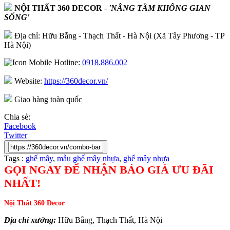
NỘI THẤT 360 DECOR
-
'NÂNG TẦM KHÔNG GIAN
SỐNG'
Địa chỉ: Hữu Bằng - Thạch Thất - Hà Nội (Xã Tây Phương - TP
Hà Nội)
Hotline:
0918.886.002
Website:
https://360decor.vn/
Giao hàng toàn quốc
Chia sẻ:
Facebook
Twitter
Tags :
ghế mây
,
mẫu ghế mây nhựa
,
ghế mây nhựa
GỌI NGAY ĐỂ NHẬN BÁO GIÁ ƯU ĐÃI
NHẤT!
Nội Thất 360 Decor
Địa chỉ xưởng:
Hữu Bằng, Thạch Thất, Hà Nội