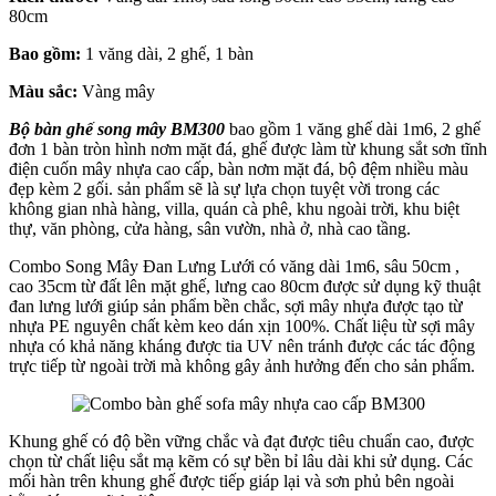
80cm
Bao gồm:
1 văng dài, 2 ghế, 1 bàn
Màu sắc:
Vàng mây
Bộ bàn ghế song mây BM300
bao gồm 1 văng ghế dài 1m6, 2 ghế
đơn 1 bàn tròn hình nơm mặt đá, ghế được làm từ khung sắt sơn tĩnh
điện cuốn mây nhựa cao cấp, bàn nơm mặt đá, bộ đệm nhiều màu
đẹp kèm 2 gối. sản phẩm sẽ là sự lựa chọn tuyệt vời trong các
không gian nhà hàng, villa, quán cà phê, khu ngoài trời, khu biệt
thự, văn phòng, cửa hàng, sân vườn, nhà ở, nhà cao tầng.
Combo Song Mây Đan Lưng Lưới có văng dài 1m6, sâu 50cm ,
cao 35cm từ đất lên mặt ghế, lưng cao 80cm được sử dụng kỹ thuật
đan lưng lưới giúp sản phẩm bền chắc, sợi mây nhựa được tạo từ
nhựa PE nguyên chất kèm keo dán xịn 100%. Chất liệu từ sợi mây
nhựa có khả năng kháng được tia UV nên tránh được các tác động
trực tiếp từ ngoài trời mà không gây ảnh hưởng đến cho sản phẩm.
Khung ghế có độ bền vững chắc và đạt được tiêu chuẩn cao, được
chọn từ chất liệu sắt mạ kẽm có sự bền bỉ lâu dài khi sử dụng. Các
mối hàn trên khung ghế được tiếp giáp lại và sơn phủ bên ngoài