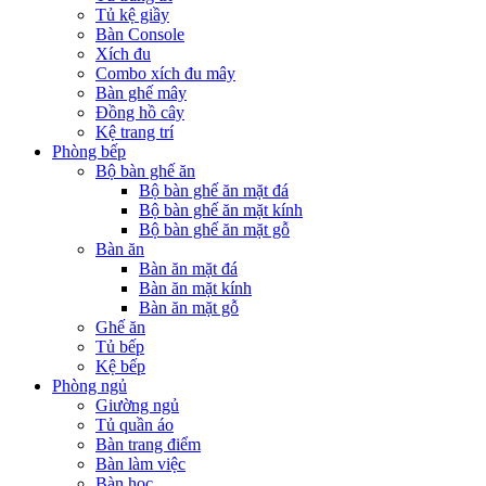
Tủ kệ giầy
Bàn Console
Xích đu
Combo xích đu mây
Bàn ghế mây
Đồng hồ cây
Kệ trang trí
Phòng bếp
Bộ bàn ghế ăn
Bộ bàn ghế ăn mặt đá
Bộ bàn ghế ăn mặt kính
Bộ bàn ghế ăn mặt gỗ
Bàn ăn
Bàn ăn mặt đá
Bàn ăn mặt kính
Bàn ăn mặt gỗ
Ghế ăn
Tủ bếp
Kệ bếp
Phòng ngủ
Giường ngủ
Tủ quần áo
Bàn trang điểm
Bàn làm việc
Bàn học