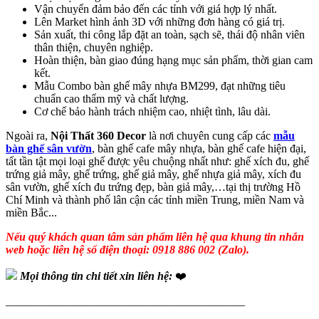
Vận chuyển đảm bảo đến các tỉnh với giá hợp lý nhất.
Lên Market hình ảnh 3D với những đơn hàng có giá trị.
Sản xuất, thi công lắp đặt an toàn, sạch sẽ, thái độ nhân viên
thân thiện, chuyên nghiệp.
Hoàn thiện, bàn giao đúng hạng mục sản phẩm, thời gian cam
kết.
Mẫu Combo bàn ghế mây nhựa BM299, đạt những tiêu
chuẩn cao thẩm mỹ và chất lượng.
Cơ chế bảo hành trách nhiệm cao, nhiệt tình, lâu dài.
Ngoài ra,
Nội Thất 360 Decor
là nơi chuyên cung cấp các
mẫu
bàn ghế sân vườn
, bàn ghế cafe mây nhựa, bàn ghế cafe hiện đại,
tất tần tật mọi loại ghế được yêu chuộng nhất như: ghế xích đu, ghế
trứng giả mây, ghế trứng, ghế giả mây, ghế nhựa giả mây, xích đu
sân vườn, ghế xích đu trứng đẹp, bàn giả mây,…tại thị trường Hồ
Chí Minh và thành phố lân cận các tỉnh miền Trung, miền Nam và
miền Bắc...
Nếu quý khách quan tâm sản phẩm liên hệ qua khung tin nhắn
web hoặc liên hệ số điện thoại: 0918 886 002 (Zalo).
Mọi thông tin chi tiết xin liên hệ:
❤️
—————————————————————