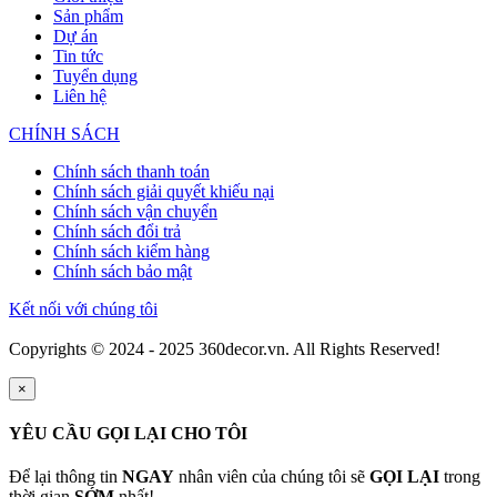
Sản phẩm
Dự án
Tin tức
Tuyển dụng
Liên hệ
CHÍNH SÁCH
Chính sách thanh toán
Chính sách giải quyết khiếu nại
Chính sách vận chuyển
Chính sách đổi trả
Chính sách kiểm hàng
Chính sách bảo mật
Kết nối với chúng tôi
Copyrights © 2024 - 2025 360decor.vn. All Rights Reserved!
×
YÊU CẦU GỌI LẠI CHO TÔI
Để lại thông tin
NGAY
nhân viên của chúng tôi sẽ
GỌI LẠI
trong
thời gian
SỚM
nhất!