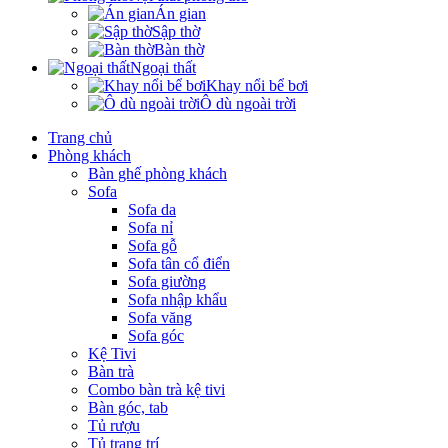
Án gian
Sập thờ
Bàn thờ
Ngoại thất
Khay nổi bể bơi
Ô dù ngoài trời
Trang chủ
Phòng khách
Bàn ghế phòng khách
Sofa
Sofa da
Sofa nỉ
Sofa gỗ
Sofa tân cổ điển
Sofa giường
Sofa nhập khẩu
Sofa văng
Sofa góc
Kệ Tivi
Bàn trà
Combo bàn trà kệ tivi
Bàn góc, tab
Tủ rượu
Tủ trang trí