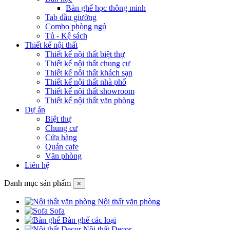
Bàn ghế học thông minh
Tab đầu giường
Combo phòng ngủ
Tủ - Kệ sách
Thiết kế nội thất
Thiết kế nội thất biệt thự
Thiết kế nội thất chung cư
Thiết kế nội thất khách sạn
Thiết kế nội thất nhà phố
Thiết kế nội thất showroom
Thiết kế nội thất văn phòng
Dự án
Biệt thự
Chung cư
Cửa hàng
Quán cafe
Văn phòng
Liên hệ
Danh mục sản phẩm
×
Nội thất văn phòng
Sofa
Bàn ghế các loại
Nội thất Decor