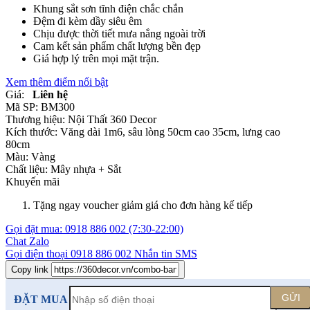
Khung sắt sơn tĩnh điện chắc chắn
Đệm đi kèm dầy siêu êm
Chịu được thời tiết mưa nắng ngoài trời
Cam kết sản phẩm chất lượng bền đẹp
Giá hợp lý trên mọi mặt trận.
Xem thêm điểm nổi bật
Giá:
Liên hệ
Mã SP:
BM300
Thương hiệu:
Nội Thất 360 Decor
Kích thước:
Văng dài 1m6, sâu lòng 50cm cao 35cm, lưng cao
80cm
Màu:
Vàng
Chất liệu:
Mây nhựa +
Sắt
Khuyến mãi
Tặng ngay voucher giảm giá cho đơn hàng kế tiếp
Gọi đặt mua:
0918 886 002
(7:30-22:00)
Chat Zalo
Gọi điện thoại
0918 886 002
Nhắn tin SMS
Copy link
GỬI
ĐẶT MUA