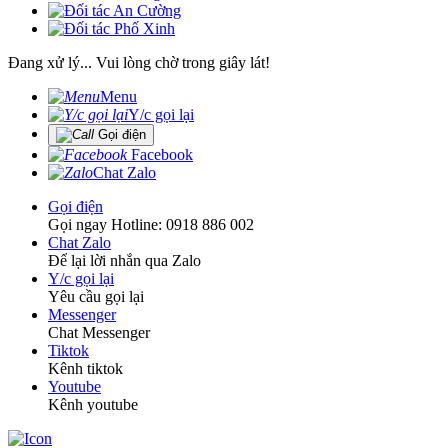
Đang xử lý... Vui lòng chờ trong giây lát!
Menu
Y/c gọi lại
Gọi điện
Facebook
Chat Zalo
Gọi điện
Gọi ngay Hotline: 0918 886 002
Chat Zalo
Để lại lời nhắn qua Zalo
Y/c gọi lại
Yêu cầu gọi lại
Messenger
Chat Messenger
Tiktok
Kênh tiktok
Youtube
Kênh youtube