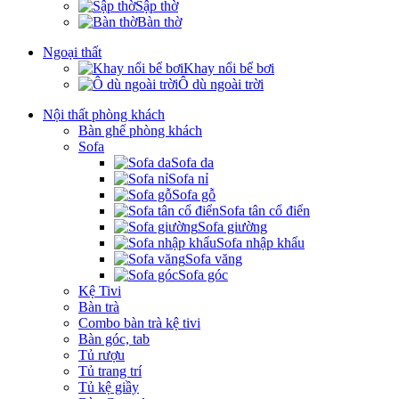
Sập thờ
Bàn thờ
Ngoại thất
Khay nổi bể bơi
Ô dù ngoài trời
Nội thất phòng khách
Bàn ghế phòng khách
Sofa
Sofa da
Sofa nỉ
Sofa gỗ
Sofa tân cổ điển
Sofa giường
Sofa nhập khẩu
Sofa văng
Sofa góc
Kệ Tivi
Bàn trà
Combo bàn trà kệ tivi
Bàn góc, tab
Tủ rượu
Tủ trang trí
Tủ kệ giầy