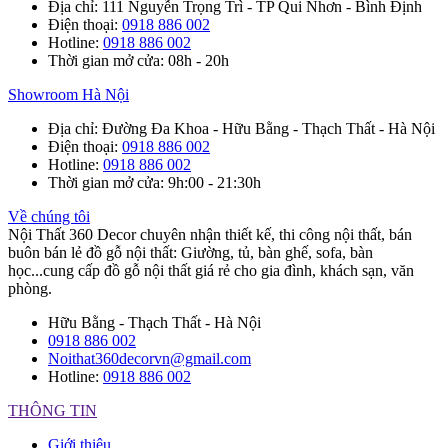
Địa chỉ
: 111 Nguyễn Trọng Trì - TP Qui Nhơn - Bình Định
Điện thoại
:
0918 886 002
Hotline
:
0918 886 002
Thời gian mở cửa
: 08h - 20h
Showroom Hà Nội
Địa chỉ
: Đường Đa Khoa - Hữu Bằng - Thạch Thất - Hà Nội
Điện thoại
:
0918 886 002
Hotline
:
0918 886 002
Thời gian mở cửa
: 9h:00 - 21:30h
Về chúng tôi
Nội Thất 360 Decor chuyên nhận thiết kế, thi công nội thất, bán
buôn bán lẻ đồ gỗ nội thất: Giường, tủ, bàn ghế, sofa, bàn
học...cung cấp đồ gỗ nội thất giá rẻ cho gia đình, khách sạn, văn
phòng.
Hữu Bằng - Thạch Thất - Hà Nội
0918 886 002
Noithat360decorvn@gmail.com
Hotline:
0918 886 002
THÔNG TIN
Giới thiệu