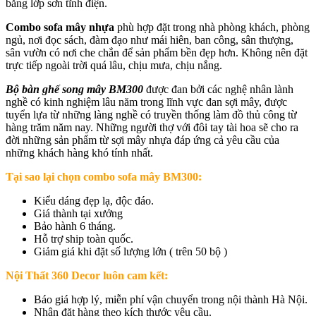
bằng lớp sơn tĩnh điện.
Combo sofa mây nhựa
phù hợp đặt trong nhà phòng khách, phòng
ngủ, nơi đọc sách, đàm đạo như mái hiên, ban công, sân thượng,
sân vườn có nơi che chắn để sản phẩm bền đẹp hơn. Không nên đặt
trực tiếp ngoài trời quá lâu, chịu mưa, chịu nắng.
Bộ bàn ghế song mây BM300
được đan bởi các nghệ nhân lành
nghề có kinh nghiệm lâu năm trong lĩnh vực đan sợi mây, được
tuyển lựa từ những làng nghề có truyền thống làm đồ thủ công từ
hàng trăm năm nay. Những người thợ với đôi tay tài hoa sẽ cho ra
đời những sản phẩm từ sợi mây nhựa đáp ứng cả yêu cầu của
những khách hàng khó tính nhất.
Tại sao lại chọn
combo sofa mây BM300
:
Kiểu dáng đẹp lạ, độc đáo.
Giá thành tại xưởng
Bảo hành 6 tháng.
Hỗ trợ ship toàn quốc.
Giảm giá khi đặt số lượng lớn ( trên 50 bộ )
Nội Thất 360 Decor luôn cam kết:
Báo giá hợp lý, miễn phí vận chuyển trong nội thành Hà Nội.
Nhận đặt hàng theo kích thước yêu cầu.