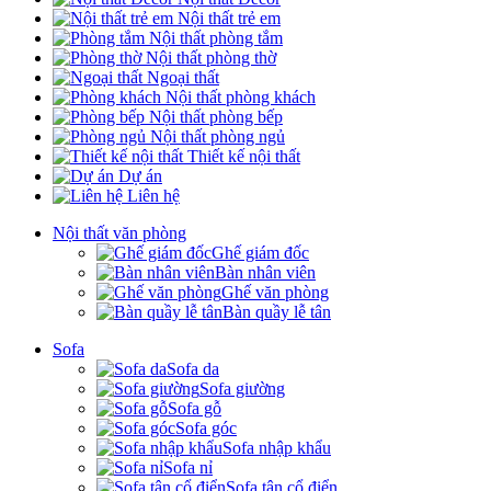
Nội thất trẻ em
Nội thất phòng tắm
Nội thất phòng thờ
Ngoại thất
Nội thất phòng khách
Nội thất phòng bếp
Nội thất phòng ngủ
Thiết kế nội thất
Dự án
Liên hệ
Nội thất văn phòng
Ghế giám đốc
Bàn nhân viên
Ghế văn phòng
Bàn quầy lễ tân
Sofa
Sofa da
Sofa giường
Sofa gỗ
Sofa góc
Sofa nhập khẩu
Sofa nỉ
Sofa tân cổ điển