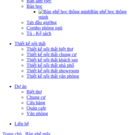
Bàn làm việc
Bàn học
Bàn ghế học thông
minh
Tab đầu giường
Combo phòng ngủ
Tủ - Kệ sách
Thiết kế nội thất
Thiết kế nội thất biệt thự
Thiết kế nội thất chung cư
Thiết kế nội thất khách sạn
Thiết kế nội thất nhà phố
Thiết kế nội thất showroom
Thiết kế nội thất văn phòng
Dự án
Biệt thự
Chung cư
Cửa hàng
Quán cafe
Văn phòng
Liên hệ
Trang chủ
Bàn ghế mây