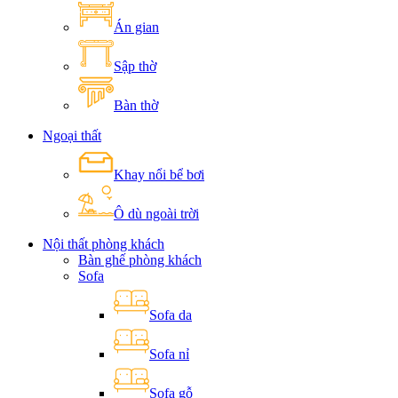
Án gian
Sập thờ
Bàn thờ
Ngoại thất
Khay nổi bể bơi
Ô dù ngoài trời
Nội thất phòng khách
Bàn ghế phòng khách
Sofa
Sofa da
Sofa nỉ
Sofa gỗ