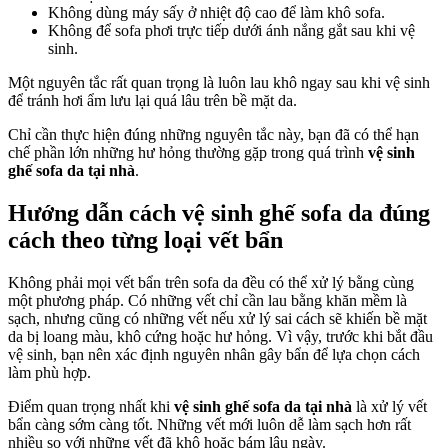
Không dùng máy sấy ở nhiệt độ cao để làm khô sofa.
Không để sofa phơi trực tiếp dưới ánh nắng gắt sau khi vệ
sinh.
Một nguyên tắc rất quan trọng là luôn lau khô ngay sau khi vệ sinh
để tránh hơi ẩm lưu lại quá lâu trên bề mặt da.
Chỉ cần thực hiện đúng những nguyên tắc này, bạn đã có thể hạn
chế phần lớn những hư hỏng thường gặp trong quá trình
vệ sinh
ghế sofa da tại nhà
.
Hướng dẫn cách vệ sinh ghế sofa da đúng
cách theo từng loại vết bẩn
Không phải mọi vết bẩn trên sofa da đều có thể xử lý bằng cùng
một phương pháp. Có những vết chỉ cần lau bằng khăn mềm là
sạch, nhưng cũng có những vết nếu xử lý sai cách sẽ khiến bề mặt
da bị loang màu, khô cứng hoặc hư hỏng. Vì vậy, trước khi bắt đầu
vệ sinh, bạn nên xác định nguyên nhân gây bẩn để lựa chọn cách
làm phù hợp.
Điểm quan trọng nhất khi
vệ sinh ghế sofa da tại nhà
là xử lý vết
bẩn càng sớm càng tốt. Những vết mới luôn dễ làm sạch hơn rất
nhiều so với những vết đã khô hoặc bám lâu ngày.