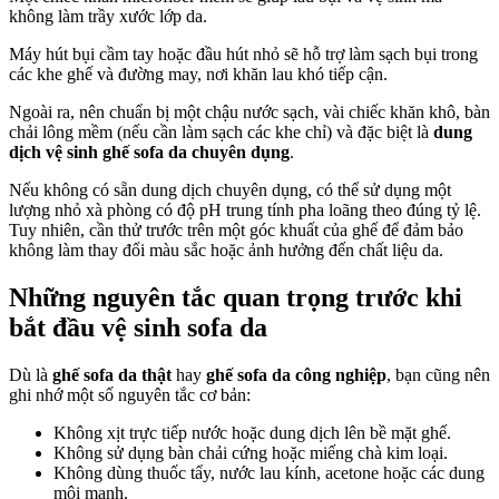
không làm trầy xước lớp da.
Máy hút bụi cầm tay hoặc đầu hút nhỏ sẽ hỗ trợ làm sạch bụi trong
các khe ghế và đường may, nơi khăn lau khó tiếp cận.
Ngoài ra, nên chuẩn bị một chậu nước sạch, vài chiếc khăn khô, bàn
chải lông mềm (nếu cần làm sạch các khe chỉ) và đặc biệt là
dung
dịch vệ sinh ghế sofa da chuyên dụng
.
Nếu không có sẵn dung dịch chuyên dụng, có thể sử dụng một
lượng nhỏ xà phòng có độ pH trung tính pha loãng theo đúng tỷ lệ.
Tuy nhiên, cần thử trước trên một góc khuất của ghế để đảm bảo
không làm thay đổi màu sắc hoặc ảnh hưởng đến chất liệu da.
Những nguyên tắc quan trọng trước khi
bắt đầu vệ sinh sofa da
Dù là
ghế sofa da thật
hay
ghế sofa da công nghiệp
, bạn cũng nên
ghi nhớ một số nguyên tắc cơ bản:
Không xịt trực tiếp nước hoặc dung dịch lên bề mặt ghế.
Không sử dụng bàn chải cứng hoặc miếng chà kim loại.
Không dùng thuốc tẩy, nước lau kính, acetone hoặc các dung
môi mạnh.