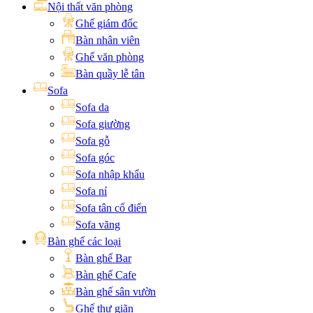
Nội thất văn phòng
Ghế giám đốc
Bàn nhân viên
Ghế văn phòng
Bàn quầy lễ tân
Sofa
Sofa da
Sofa giường
Sofa gỗ
Sofa góc
Sofa nhập khẩu
Sofa nỉ
Sofa tân cổ điển
Sofa văng
Bàn ghế các loại
Bàn ghế Bar
Bàn ghế Cafe
Bàn ghế sân vườn
Ghế thư giãn