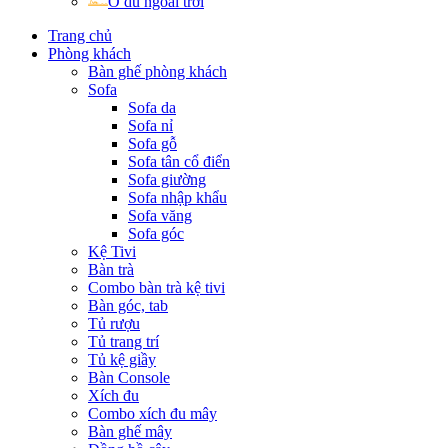
Ô dù ngoài trời
Trang chủ
Phòng khách
Bàn ghế phòng khách
Sofa
Sofa da
Sofa nỉ
Sofa gỗ
Sofa tân cổ điển
Sofa giường
Sofa nhập khẩu
Sofa văng
Sofa góc
Kệ Tivi
Bàn trà
Combo bàn trà kệ tivi
Bàn góc, tab
Tủ rượu
Tủ trang trí
Tủ kệ giầy
Bàn Console
Xích đu
Combo xích đu mây
Bàn ghế mây