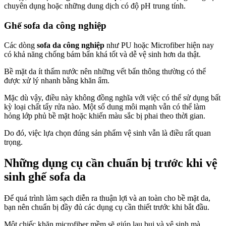
chuyên dụng hoặc những dung dịch có độ pH trung tính.
Ghế sofa da công nghiệp
Các dòng
sofa da công nghiệp
như PU hoặc Microfiber hiện nay
có khả năng chống bám bẩn khá tốt và dễ vệ sinh hơn da thật.
Bề mặt da ít thấm nước nên những vết bẩn thông thường có thể
được xử lý nhanh bằng khăn ẩm.
Mặc dù vậy, điều này không đồng nghĩa với việc có thể sử dụng bất
kỳ loại chất tẩy rửa nào. Một số dung môi mạnh vẫn có thể làm
hỏng lớp phủ bề mặt hoặc khiến màu sắc bị phai theo thời gian.
Do đó, việc lựa chọn đúng sản phẩm vệ sinh vẫn là điều rất quan
trọng.
Những dụng cụ cần chuẩn bị trước khi vệ
sinh ghế sofa da
Để quá trình làm sạch diễn ra thuận lợi và an toàn cho bề mặt da,
bạn nên chuẩn bị đầy đủ các dụng cụ cần thiết trước khi bắt đầu.
Một chiếc khăn microfiber mềm sẽ giúp lau bụi và vệ sinh mà