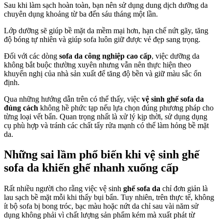
Sau khi làm sạch hoàn toàn, bạn nên sử dụng dung dịch dưỡng da
chuyên dụng khoảng từ ba đến sáu tháng một lần.
Lớp dưỡng sẽ giúp bề mặt da mềm mại hơn, hạn chế nứt gãy, tăng
độ bóng tự nhiên và giúp sofa luôn giữ được vẻ đẹp sang trọng.
Đối với các dòng
sofa da công nghiệp cao cấp
, việc dưỡng da
không bắt buộc thường xuyên nhưng vẫn nên thực hiện theo
khuyến nghị của nhà sản xuất để tăng độ bền và giữ màu sắc ổn
định.
Qua những hướng dẫn trên có thể thấy, việc
vệ sinh ghế sofa da
đúng cách
không hề phức tạp nếu lựa chọn đúng phương pháp cho
từng loại vết bẩn. Quan trọng nhất là xử lý kịp thời, sử dụng dụng
cụ phù hợp và tránh các chất tẩy rửa mạnh có thể làm hỏng bề mặt
da.
Những sai lầm phổ biến khi vệ sinh ghế
sofa da khiến ghế nhanh xuống cấp
Rất nhiều người cho rằng việc vệ sinh
ghế sofa da
chỉ đơn giản là
lau sạch bề mặt mỗi khi thấy bụi bẩn. Tuy nhiên, trên thực tế, không
ít bộ sofa bị bong tróc, bạc màu hoặc nứt da chỉ sau vài năm sử
dụng không phải vì chất lượng sản phẩm kém mà xuất phát từ