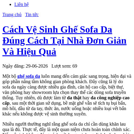
Liên hệ
Trang chủ
Tin tức
Cách Vệ Sinh Ghế Sofa Da
Đúng Cách Tại Nhà Đơn Giản
Và Hiệu Quả
Ngày đăng:
29-06-2026
Lượt xem:
69
Một bộ
ghế sofa da
luôn mang đến cảm giác sang trọng, hiện đại và
góp phần nâng tầm không gian phòng khách. Đây cũng là lý do
sofa da ngày càng được nhiều gia đình, căn hộ cao cấp, biệt thự,
văn phòng hay showroom lựa chọn thay thế các dòng sofa truyền
thống. Tuy nhiên, dù được làm từ
da thật
hay
da công nghiệp cao
cấp
, sau một thời gian sử dụng, bề mặt ghế vẫn sẽ tích tụ bụi bẩn,
mồ hôi, dầu từ da tay, thức ăn, nước uống hoặc nhiều loại vết bẩn
khác nếu không được vệ sinh thường xuyên.
Nhiều người thường nghĩ rằng ghế sofa da chỉ cần dùng khăn lau
qua là đủ. Thực tế, đây là một quan niệm chưa hoàn toàn chính xác.