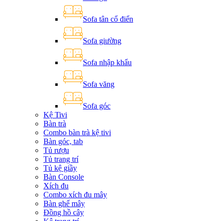
Sofa tân cổ điển
Sofa giường
Sofa nhập khẩu
Sofa văng
Sofa góc
Kệ Tivi
Bàn trà
Combo bàn trà kệ tivi
Bàn góc, tab
Tủ rượu
Tủ trang trí
Tủ kệ giầy
Bàn Console
Xích đu
Combo xích đu mây
Bàn ghế mây
Đồng hồ cây