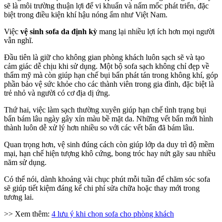
sẽ là môi trường thuận lợi để vi khuẩn và nấm mốc phát triển, đặc
biệt trong điều kiện khí hậu nóng ẩm như Việt Nam.
Việc
vệ sinh sofa da định kỳ
mang lại nhiều lợi ích hơn mọi người
vẫn nghĩ.
Đầu tiên là giữ cho không gian phòng khách luôn sạch sẽ và tạo
cảm giác dễ chịu khi sử dụng. Một bộ sofa sạch không chỉ đẹp về
thẩm mỹ mà còn giúp hạn chế bụi bẩn phát tán trong không khí, góp
phần bảo vệ sức khỏe cho các thành viên trong gia đình, đặc biệt là
trẻ nhỏ và người có cơ địa dị ứng.
Thứ hai, việc làm sạch thường xuyên giúp hạn chế tình trạng bụi
bẩn bám lâu ngày gây xỉn màu bề mặt da. Những vết bẩn mới hình
thành luôn dễ xử lý hơn nhiều so với các vết bẩn đã bám lâu.
Quan trọng hơn, vệ sinh đúng cách còn giúp lớp da duy trì độ mềm
mại, hạn chế hiện tượng khô cứng, bong tróc hay nứt gãy sau nhiều
năm sử dụng.
Có thể nói, dành khoảng vài chục phút mỗi tuần để chăm sóc sofa
sẽ giúp tiết kiệm đáng kể chi phí sửa chữa hoặc thay mới trong
tương lai.
>> Xem thêm:
4 lưu ý khi chọn sofa cho phòng khách