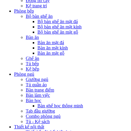
Đồng hồ cây
Kệ trang trí
Phòng bếp
Bộ bàn ghế ăn
Bộ bàn ghế ăn mặt đá
Bộ bàn ghế ăn mặt kính
Bộ bàn ghế ăn mặt gỗ
Bàn ăn
Bàn ăn mặt đá
Bàn ăn mặt kính
Bàn ăn mặt gỗ
Ghế ăn
Tủ bếp
Kệ bếp
Phòng ngủ
Giường ngủ
Tủ quần áo
Bàn trang điểm
Bàn làm việc
Bàn học
Bàn ghế học thông minh
Tab đầu giường
Combo phòng ngủ
Tủ - Kệ sách
Thiết kế nội thất