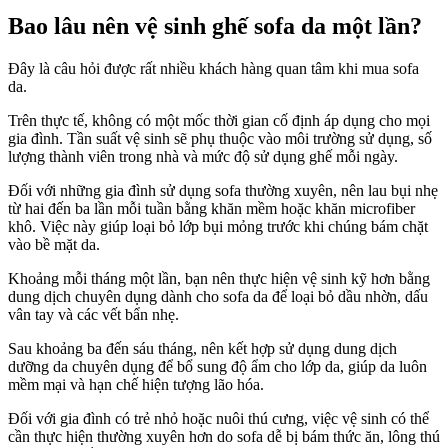
Bao lâu nên vệ sinh ghế sofa da một lần?
Đây là câu hỏi được rất nhiều khách hàng quan tâm khi mua sofa
da.
Trên thực tế, không có một mốc thời gian cố định áp dụng cho mọi
gia đình. Tần suất vệ sinh sẽ phụ thuộc vào môi trường sử dụng, số
lượng thành viên trong nhà và mức độ sử dụng ghế mỗi ngày.
Đối với những gia đình sử dụng sofa thường xuyên, nên lau bụi nhẹ
từ hai đến ba lần mỗi tuần bằng khăn mềm hoặc khăn microfiber
khô. Việc này giúp loại bỏ lớp bụi mỏng trước khi chúng bám chặt
vào bề mặt da.
Khoảng mỗi tháng một lần, bạn nên thực hiện vệ sinh kỹ hơn bằng
dung dịch chuyên dụng dành cho sofa da để loại bỏ dầu nhờn, dấu
vân tay và các vết bẩn nhẹ.
Sau khoảng ba đến sáu tháng, nên kết hợp sử dụng dung dịch
dưỡng da chuyên dụng để bổ sung độ ẩm cho lớp da, giúp da luôn
mềm mại và hạn chế hiện tượng lão hóa.
Đối với gia đình có trẻ nhỏ hoặc nuôi thú cưng, việc vệ sinh có thể
cần thực hiện thường xuyên hơn do sofa dễ bị bám thức ăn, lông thú