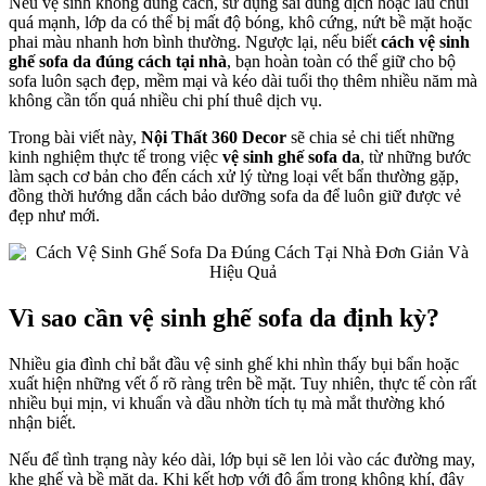
Nếu vệ sinh không đúng cách, sử dụng sai dung dịch hoặc lau chùi
quá mạnh, lớp da có thể bị mất độ bóng, khô cứng, nứt bề mặt hoặc
phai màu nhanh hơn bình thường. Ngược lại, nếu biết
cách vệ sinh
ghế sofa da đúng cách tại nhà
, bạn hoàn toàn có thể giữ cho bộ
sofa luôn sạch đẹp, mềm mại và kéo dài tuổi thọ thêm nhiều năm mà
không cần tốn quá nhiều chi phí thuê dịch vụ.
Trong bài viết này,
Nội Thất 360 Decor
sẽ chia sẻ chi tiết những
kinh nghiệm thực tế trong việc
vệ sinh ghế sofa da
, từ những bước
làm sạch cơ bản cho đến cách xử lý từng loại vết bẩn thường gặp,
đồng thời hướng dẫn cách bảo dưỡng sofa da để luôn giữ được vẻ
đẹp như mới.
Vì sao cần vệ sinh ghế sofa da định kỳ?
Nhiều gia đình chỉ bắt đầu vệ sinh ghế khi nhìn thấy bụi bẩn hoặc
xuất hiện những vết ố rõ ràng trên bề mặt. Tuy nhiên, thực tế còn rất
nhiều bụi mịn, vi khuẩn và dầu nhờn tích tụ mà mắt thường khó
nhận biết.
Nếu để tình trạng này kéo dài, lớp bụi sẽ len lỏi vào các đường may,
khe ghế và bề mặt da. Khi kết hợp với độ ẩm trong không khí, đây