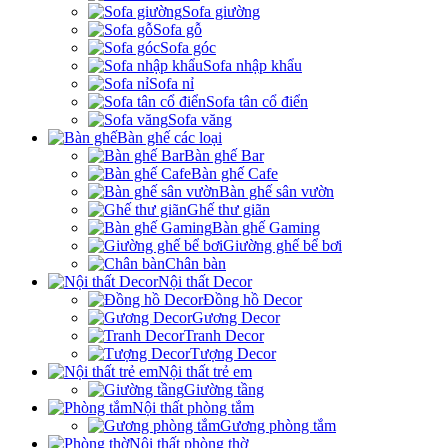
Sofa giường
Sofa gỗ
Sofa góc
Sofa nhập khẩu
Sofa nỉ
Sofa tân cổ điển
Sofa văng
Bàn ghế các loại
Bàn ghế Bar
Bàn ghế Cafe
Bàn ghế sân vườn
Ghế thư giãn
Bàn ghế Gaming
Giường ghế bể bơi
Chân bàn
Nội thất Decor
Đồng hồ Decor
Gương Decor
Tranh Decor
Tượng Decor
Nội thất trẻ em
Giường tầng
Nội thất phòng tắm
Gương phòng tắm
Nội thất phòng thờ