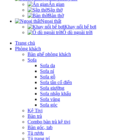
Án gian
Sập thờ
Bàn thờ
Ngoại thất
Khay nổi bể bơi
Ô dù ngoài trời
Trang chủ
Phòng khách
Bàn ghế phòng khách
Sofa
Sofa da
Sofa nỉ
Sofa gỗ
Sofa tân cổ điển
Sofa giường
Sofa nhập khẩu
Sofa văng
Sofa góc
Kệ Tivi
Bàn trà
Combo bàn trà kệ tivi
Bàn góc, tab
Tủ rượu
Tủ trang trí