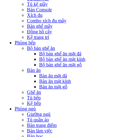
Tủ kệ giầy
Bàn Console
Xích đu
Combo xích đu mây
Bàn ghế mây
Đồng hồ cây
Kệ trang trí
Phòng bếp
Bộ bàn ghế ăn
Bộ bàn ghế ăn mặt đá
Bộ bàn ghế ăn mặt kính
Bộ bàn ghế ăn mặt gỗ
Bàn ăn
Bàn ăn mặt đá
Bàn ăn mặt kính
Bàn ăn mặt gỗ
Ghế ăn
Tủ bếp
Kệ bếp
Phòng ngủ
Giường ngủ
Tủ quần áo
Bàn trang điểm
Bàn làm việc
Bàn học