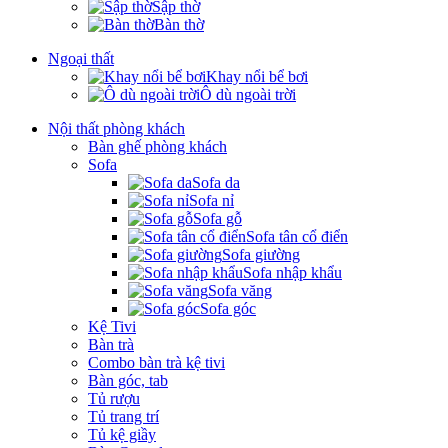
Sập thờ
Bàn thờ
Ngoại thất
Khay nổi bể bơi
Ô dù ngoài trời
Nội thất phòng khách
Bàn ghế phòng khách
Sofa
Sofa da
Sofa nỉ
Sofa gỗ
Sofa tân cổ điển
Sofa giường
Sofa nhập khẩu
Sofa văng
Sofa góc
Kệ Tivi
Bàn trà
Combo bàn trà kệ tivi
Bàn góc, tab
Tủ rượu
Tủ trang trí
Tủ kệ giầy