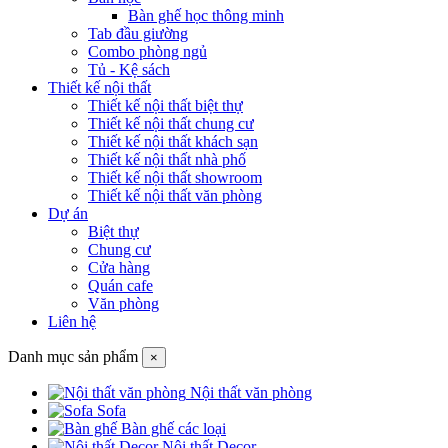
Bàn ghế học thông minh
Tab đầu giường
Combo phòng ngủ
Tủ - Kệ sách
Thiết kế nội thất
Thiết kế nội thất biệt thự
Thiết kế nội thất chung cư
Thiết kế nội thất khách sạn
Thiết kế nội thất nhà phố
Thiết kế nội thất showroom
Thiết kế nội thất văn phòng
Dự án
Biệt thự
Chung cư
Cửa hàng
Quán cafe
Văn phòng
Liên hệ
Danh mục sản phẩm
×
Nội thất văn phòng
Sofa
Bàn ghế các loại
Nội thất Decor