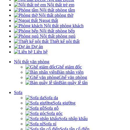
Nội thất trẻ em
Nội thất phòng tắm
Nội thất phòng thờ
Ngoại thất
Nội thất phòng khách
Nội thất phòng bếp
Nội thất phòng ngủ
Thiết kế nội thất
Dự án
Liên hệ
Nội thất văn phòng
Ghế giám đốc
Bàn nhân viên
Ghế văn phòng
Bàn quầy lễ tân
Sofa
Sofa da
Sofa giường
Sofa gỗ
Sofa góc
Sofa nhập khẩu
Sofa nỉ
Sofa tân cổ điển