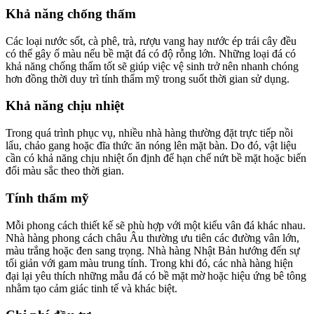
Khả năng chống thấm
Các loại nước sốt, cà phê, trà, rượu vang hay nước ép trái cây đều
có thể gây ố màu nếu bề mặt đá có độ rỗng lớn. Những loại đá có
khả năng chống thấm tốt sẽ giúp việc vệ sinh trở nên nhanh chóng
hơn đồng thời duy trì tính thẩm mỹ trong suốt thời gian sử dụng.
Khả năng chịu nhiệt
Trong quá trình phục vụ, nhiều nhà hàng thường đặt trực tiếp nồi
lẩu, chảo gang hoặc đĩa thức ăn nóng lên mặt bàn. Do đó, vật liệu
cần có khả năng chịu nhiệt ổn định để hạn chế nứt bề mặt hoặc biến
đổi màu sắc theo thời gian.
Tính thẩm mỹ
Mỗi phong cách thiết kế sẽ phù hợp với một kiểu vân đá khác nhau.
Nhà hàng phong cách châu Âu thường ưu tiên các đường vân lớn,
màu trắng hoặc đen sang trọng. Nhà hàng Nhật Bản hướng đến sự
tối giản với gam màu trung tính. Trong khi đó, các nhà hàng hiện
đại lại yêu thích những mẫu đá có bề mặt mờ hoặc hiệu ứng bê tông
nhằm tạo cảm giác tinh tế và khác biệt.