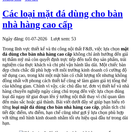
Các loại mặt đá dùng cho bàn
nhà hàng cao cấp
Ngày đăng:
01-07-2026
Lượt xem:
53
Trong lĩnh vực thiết kế và thi công nội thất F&B, việc lựa chọn
mặt
đá dùng cho bàn nhà hàng cao cấp
không chỉ ảnh hưởng đến giá
trị thẩm mỹ mà còn quyết định trực tiếp đến tuổi thọ sản phẩm, trải
nghiệm của thực khách và chi phí vận hành lâu dài. Một chiếc bàn
đẹp chưa chắc đã phù hợp với môi trường kinh doanh có cường độ
sử dụng cao, trong khi một mặt bàn có chất lượng tốt nhưng không
đồng nhất với phong cách thiết kế cũng sẽ làm giảm giá trị tổng thể
của không gian. Chính vì vậy, các chủ đầu tư, đơn vị thiết kế và nhà
hàng chuyên nghiệp ngày càng chú trọng đến việc lựa chọn đúng
loại đá ngay từ giai đoạn lên ý tưởng nội thất thay vì chỉ quan tâm
đến màu sắc hoặc giá thành. Bài viết dưới đây sẽ giúp bạn hiểu rõ
từng
loại mặt đá dùng cho bàn nhà hàng cao cấp
, phân tích chi
tiết đặc điểm, ưu điểm, hạn chế cũng như gợi ý lựa chọn phù hợp
với từng mô hình kinh doanh nhằm tối ưu hiệu quả đầu tư trong dài
hạn.