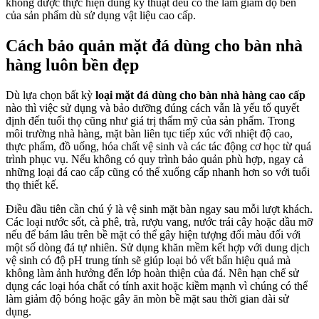
không được thực hiện đúng kỹ thuật đều có thể làm giảm độ bền
của sản phẩm dù sử dụng vật liệu cao cấp.
Cách bảo quản mặt đá dùng cho bàn nhà
hàng luôn bền đẹp
Dù lựa chọn bất kỳ
loại mặt đá dùng cho bàn nhà hàng cao cấp
nào thì việc sử dụng và bảo dưỡng đúng cách vẫn là yếu tố quyết
định đến tuổi thọ cũng như giá trị thẩm mỹ của sản phẩm. Trong
môi trường nhà hàng, mặt bàn liên tục tiếp xúc với nhiệt độ cao,
thực phẩm, đồ uống, hóa chất vệ sinh và các tác động cơ học từ quá
trình phục vụ. Nếu không có quy trình bảo quản phù hợp, ngay cả
những loại đá cao cấp cũng có thể xuống cấp nhanh hơn so với tuổi
thọ thiết kế.
Điều đầu tiên cần chú ý là vệ sinh mặt bàn ngay sau mỗi lượt khách.
Các loại nước sốt, cà phê, trà, rượu vang, nước trái cây hoặc dầu mỡ
nếu để bám lâu trên bề mặt có thể gây hiện tượng đổi màu đối với
một số dòng đá tự nhiên. Sử dụng khăn mềm kết hợp với dung dịch
vệ sinh có độ pH trung tính sẽ giúp loại bỏ vết bẩn hiệu quả mà
không làm ảnh hưởng đến lớp hoàn thiện của đá. Nên hạn chế sử
dụng các loại hóa chất có tính axit hoặc kiềm mạnh vì chúng có thể
làm giảm độ bóng hoặc gây ăn mòn bề mặt sau thời gian dài sử
dụng.