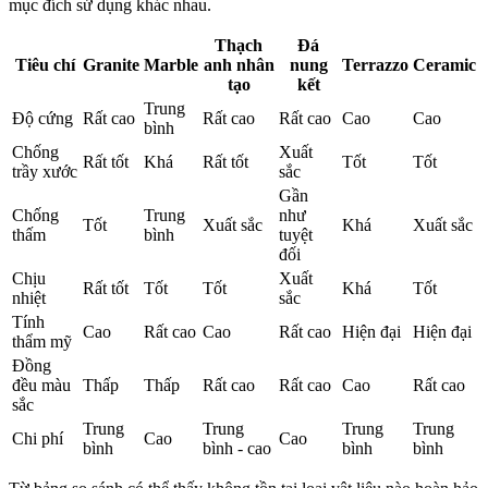
mục đích sử dụng khác nhau.
Thạch
Đá
Tiêu chí
Granite
Marble
anh nhân
nung
Terrazzo
Ceramic
tạo
kết
Trung
Độ cứng
Rất cao
Rất cao
Rất cao
Cao
Cao
bình
Chống
Xuất
Rất tốt
Khá
Rất tốt
Tốt
Tốt
trầy xước
sắc
Gần
Chống
Trung
như
Tốt
Xuất sắc
Khá
Xuất sắc
thấm
bình
tuyệt
đối
Chịu
Xuất
Rất tốt
Tốt
Tốt
Khá
Tốt
nhiệt
sắc
Tính
Cao
Rất cao
Cao
Rất cao
Hiện đại
Hiện đại
thẩm mỹ
Đồng
đều màu
Thấp
Thấp
Rất cao
Rất cao
Cao
Rất cao
sắc
Trung
Trung
Trung
Trung
Chi phí
Cao
Cao
bình
bình - cao
bình
bình