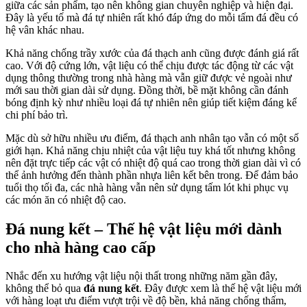
giữa các sản phẩm, tạo nên không gian chuyên nghiệp và hiện đại.
Đây là yếu tố mà đá tự nhiên rất khó đáp ứng do mỗi tấm đá đều có
hệ vân khác nhau.
Khả năng chống trầy xước của đá thạch anh cũng được đánh giá rất
cao. Với độ cứng lớn, vật liệu có thể chịu được tác động từ các vật
dụng thông thường trong nhà hàng mà vẫn giữ được vẻ ngoài như
mới sau thời gian dài sử dụng. Đồng thời, bề mặt không cần đánh
bóng định kỳ như nhiều loại đá tự nhiên nên giúp tiết kiệm đáng kể
chi phí bảo trì.
Mặc dù sở hữu nhiều ưu điểm, đá thạch anh nhân tạo vẫn có một số
giới hạn. Khả năng chịu nhiệt của vật liệu tuy khá tốt nhưng không
nên đặt trực tiếp các vật có nhiệt độ quá cao trong thời gian dài vì có
thể ảnh hưởng đến thành phần nhựa liên kết bên trong. Để đảm bảo
tuổi thọ tối đa, các nhà hàng vẫn nên sử dụng tấm lót khi phục vụ
các món ăn có nhiệt độ cao.
Đá nung kết – Thế hệ vật liệu mới dành
cho nhà hàng cao cấp
Nhắc đến xu hướng vật liệu nội thất trong những năm gần đây,
không thể bỏ qua
đá nung kết
. Đây được xem là thế hệ vật liệu mới
với hàng loạt ưu điểm vượt trội về độ bền, khả năng chống thấm,