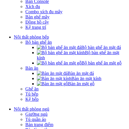
Bàn Console
Xích đu
Combo xích đu mây
Bàn ghế mây
Đồng hồ cây
Kệ trang trí
Nội thất phòng bếp
Bộ bàn ghế ăn
Bộ bàn ghế ăn mặt đá
Bộ bàn ghế ăn mặt
kính
Bộ bàn ghế ăn mặt gỗ
Bàn ăn
Bàn ăn mặt đá
Bàn ăn mặt kính
Bàn ăn mặt gỗ
Ghế ăn
Tủ bếp
Kệ bếp
Nội thất phòng ngủ
Giường ngủ
Tủ quần áo
Bàn trang điểm