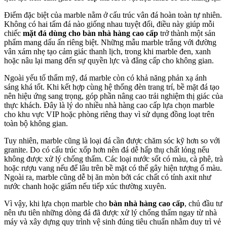
Điểm đặc biệt của marble nằm ở cấu trúc vân đá hoàn toàn tự nhiên.
Không có hai tấm đá nào giống nhau tuyệt đối, điều này giúp mỗi
chiếc
mặt đá dùng cho bàn nhà hàng cao cấp
trở thành một sản
phẩm mang dấu ấn riêng biệt. Những mẫu marble trắng với đường
vân xám nhẹ tạo cảm giác thanh lịch, trong khi marble đen, xanh
hoặc nâu lại mang đến sự quyền lực và đẳng cấp cho không gian.
Ngoài yếu tố thẩm mỹ, đá marble còn có khả năng phản xạ ánh
sáng khá tốt. Khi kết hợp cùng hệ thống đèn trang trí, bề mặt đá tạo
nên hiệu ứng sang trọng, góp phần nâng cao trải nghiệm thị giác của
thực khách. Đây là lý do nhiều nhà hàng cao cấp lựa chọn marble
cho khu vực VIP hoặc phòng riêng thay vì sử dụng đồng loạt trên
toàn bộ không gian.
Tuy nhiên, marble cũng là loại đá cần được chăm sóc kỹ hơn so với
granite. Do có cấu trúc xốp hơn nên đá dễ hấp thụ chất lỏng nếu
không được xử lý chống thấm. Các loại nước sốt có màu, cà phê, trà
hoặc rượu vang nếu để lâu trên bề mặt có thể gây hiện tượng ố màu.
Ngoài ra, marble cũng dễ bị ăn mòn bởi các chất có tính axit như
nước chanh hoặc giấm nếu tiếp xúc thường xuyên.
Vì vậy, khi lựa chọn marble cho
bàn nhà hàng cao cấp
, chủ đầu tư
nên ưu tiên những dòng đá đã được xử lý chống thấm ngay từ nhà
máy và xây dựng quy trình vệ sinh đúng tiêu chuẩn nhằm duy trì vẻ