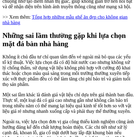
chuộng nhờ tạo điểm nhấn thị giác, giúp không gian trở nên nổi bật
và dễ nhận diện trên hình ảnh truyền thông cũng như mạng xã hội.
>> Xem thêm:
Tổng hợp những mẫu ghế ăn đẹp cho không gian
nhà hàng
Những sai lầm thường gặp khi lựa chọn
mặt đá bàn nhà hàng
Không ít chủ đầu tư chỉ quan tâm đến vẻ ngoài mà bỏ qua các yếu
tố kỹ thuật. Việc lựa chọn đá có độ hút nước cao nhưng không xử
lý chống thấm, sử dụng vật liệu không phù hợp với cường độ khai
thác hoặc chọn màu quá sáng trong môi trường thường xuyên tiếp
xúc với thực phẩm đều có thể làm tăng chi phí bảo trì và giảm tuổi
thọ sản phẩm.
Một sai lầm khác là đánh giá vật liệu chỉ dựa trên giá thành ban đầu.
Thực tế, một loại đá có giá cao nhưng gần như không cần bảo trì
trong nhiều năm có thể mang lại hiệu quả kinh tế tốt hơn so với vật
liệu giá rẻ nhưng nhanh xuống cấp và phải thay thế thường xuyên.
Ngoài ra, việc lựa chọn đơn vị gia công thiếu kinh nghiệm cũng ảnh
hưởng đáng kể đến chất lượng hoàn thiện. Các chi tiết như xử lý
cạnh đá, khoan lỗ, gia cố mặt dưới hay lắp đặt khung bàn nếu