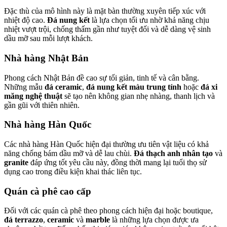
Đặc thù của mô hình này là mặt bàn thường xuyên tiếp xúc với
nhiệt độ cao.
Đá nung kết
là lựa chọn tối ưu nhờ khả năng chịu
nhiệt vượt trội, chống thấm gần như tuyệt đối và dễ dàng vệ sinh
dầu mỡ sau mỗi lượt khách.
Nhà hàng Nhật Bản
Phong cách Nhật Bản đề cao sự tối giản, tinh tế và cân bằng.
Những mẫu
đá ceramic
,
đá nung kết màu trung tính
hoặc
đá xi
măng nghệ thuật
sẽ tạo nên không gian nhẹ nhàng, thanh lịch và
gần gũi với thiên nhiên.
Nhà hàng Hàn Quốc
Các nhà hàng Hàn Quốc hiện đại thường ưu tiên vật liệu có khả
năng chống bám dầu mỡ và dễ lau chùi.
Đá thạch anh nhân tạo
và
granite
đáp ứng tốt yêu cầu này, đồng thời mang lại tuổi thọ sử
dụng cao trong điều kiện khai thác liên tục.
Quán cà phê cao cấp
Đối với các quán cà phê theo phong cách hiện đại hoặc boutique,
đá terrazzo
,
ceramic
và
marble
là những lựa chọn được ưa