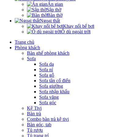
Án gian
Sập thờ
Bàn thờ
Ngoại thất
Khay nổi bể bơi
Ô dù ngoài trời
Trang chủ
Phòng khách
Bàn ghế phòng khách
Sofa
Sofa da
Sofa nỉ
Sofa gỗ
Sofa tân cổ điển
Sofa giường
Sofa nhập khẩu
Sofa văng
Sofa góc
Kệ Tivi
Bàn trà
Combo bàn trà kệ tivi
Bàn góc, tab
Tủ rượu
Tủ trang trí