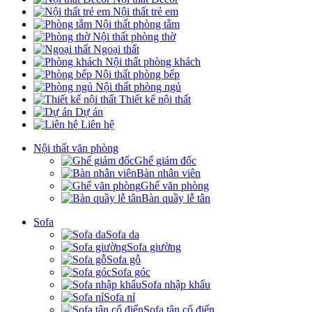
Nội thất trẻ em
Nội thất phòng tắm
Nội thất phòng thờ
Ngoại thất
Nội thất phòng khách
Nội thất phòng bếp
Nội thất phòng ngủ
Thiết kế nội thất
Dự án
Liên hệ
Nội thất văn phòng
Ghế giám đốc
Bàn nhân viên
Ghế văn phòng
Bàn quầy lễ tân
Sofa
Sofa da
Sofa giường
Sofa gỗ
Sofa góc
Sofa nhập khẩu
Sofa nỉ
Sofa tân cổ điển