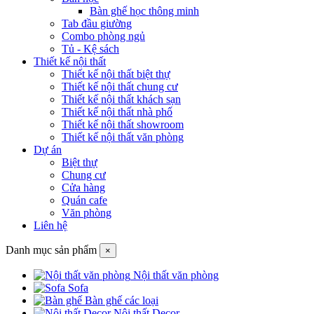
Bàn ghế học thông minh
Tab đầu giường
Combo phòng ngủ
Tủ - Kệ sách
Thiết kế nội thất
Thiết kế nội thất biệt thự
Thiết kế nội thất chung cư
Thiết kế nội thất khách sạn
Thiết kế nội thất nhà phố
Thiết kế nội thất showroom
Thiết kế nội thất văn phòng
Dự án
Biệt thự
Chung cư
Cửa hàng
Quán cafe
Văn phòng
Liên hệ
Danh mục sản phẩm
×
Nội thất văn phòng
Sofa
Bàn ghế các loại
Nội thất Decor