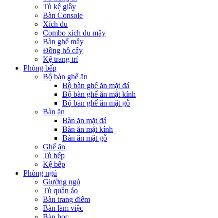
Tủ kệ giầy
Bàn Console
Xích đu
Combo xích đu mây
Bàn ghế mây
Đồng hồ cây
Kệ trang trí
Phòng bếp
Bộ bàn ghế ăn
Bộ bàn ghế ăn mặt đá
Bộ bàn ghế ăn mặt kính
Bộ bàn ghế ăn mặt gỗ
Bàn ăn
Bàn ăn mặt đá
Bàn ăn mặt kính
Bàn ăn mặt gỗ
Ghế ăn
Tủ bếp
Kệ bếp
Phòng ngủ
Giường ngủ
Tủ quần áo
Bàn trang điểm
Bàn làm việc
Bàn học