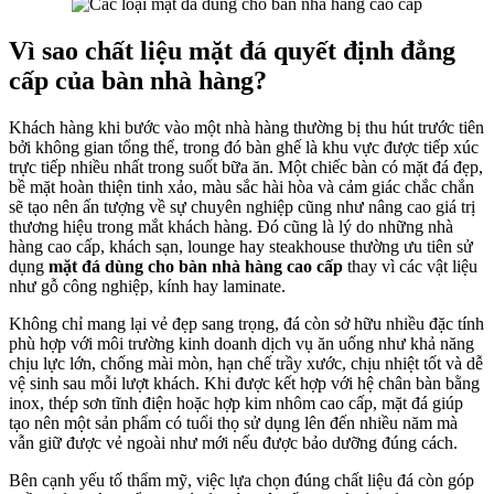
Vì sao chất liệu mặt đá quyết định đẳng
cấp của bàn nhà hàng?
Khách hàng khi bước vào một nhà hàng thường bị thu hút trước tiên
bởi không gian tổng thể, trong đó bàn ghế là khu vực được tiếp xúc
trực tiếp nhiều nhất trong suốt bữa ăn. Một chiếc bàn có mặt đá đẹp,
bề mặt hoàn thiện tinh xảo, màu sắc hài hòa và cảm giác chắc chắn
sẽ tạo nên ấn tượng về sự chuyên nghiệp cũng như nâng cao giá trị
thương hiệu trong mắt khách hàng. Đó cũng là lý do những nhà
hàng cao cấp, khách sạn, lounge hay steakhouse thường ưu tiên sử
dụng
mặt đá dùng cho bàn nhà hàng cao cấp
thay vì các vật liệu
như gỗ công nghiệp, kính hay laminate.
Không chỉ mang lại vẻ đẹp sang trọng, đá còn sở hữu nhiều đặc tính
phù hợp với môi trường kinh doanh dịch vụ ăn uống như khả năng
chịu lực lớn, chống mài mòn, hạn chế trầy xước, chịu nhiệt tốt và dễ
vệ sinh sau mỗi lượt khách. Khi được kết hợp với hệ chân bàn bằng
inox, thép sơn tĩnh điện hoặc hợp kim nhôm cao cấp, mặt đá giúp
tạo nên một sản phẩm có tuổi thọ sử dụng lên đến nhiều năm mà
vẫn giữ được vẻ ngoài như mới nếu được bảo dưỡng đúng cách.
Bên cạnh yếu tố thẩm mỹ, việc lựa chọn đúng chất liệu đá còn góp