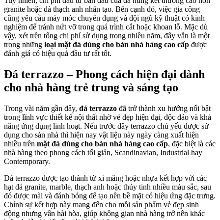
Tuy nhiên, chi phí đầu tư ban đầu của đá nung kết thường cao hơn
granite hoặc đá thạch anh nhân tạo. Bên cạnh đó, việc gia công
cũng yêu cầu máy móc chuyên dụng và đội ngũ kỹ thuật có kinh
nghiệm để tránh nứt vỡ trong quá trình cắt hoặc khoan lỗ. Mặc dù
vậy, xét trên tổng chi phí sử dụng trong nhiều năm, đây vẫn là một
trong những
loại mặt đá dùng cho bàn nhà hàng cao cấp
được
đánh giá có hiệu quả đầu tư rất tốt.
Đá terrazzo – Phong cách hiện đại dành
cho nhà hàng trẻ trung và sáng tạo
Trong vài năm gần đây,
đá terrazzo
đã trở thành xu hướng nổi bật
trong lĩnh vực thiết kế nội thất nhờ vẻ đẹp hiện đại, độc đáo và khả
năng ứng dụng linh hoạt. Nếu trước đây terrazzo chủ yếu được sử
dụng cho sàn nhà thì hiện nay vật liệu này ngày càng xuất hiện
nhiều trên
mặt đá dùng cho bàn nhà hàng cao cấp
, đặc biệt là các
nhà hàng theo phong cách tối giản, Scandinavian, Industrial hay
Contemporary.
Đá terrazzo được tạo thành từ xi măng hoặc nhựa kết hợp với các
hạt đá granite, marble, thạch anh hoặc thủy tinh nhiều màu sắc, sau
đó được mài và đánh bóng để tạo nên bề mặt có hiệu ứng đặc trưng.
Chính sự kết hợp này mang đến cho mỗi sản phẩm vẻ đẹp sinh
động nhưng vẫn hài hòa, giúp không gian nhà hàng trở nên khác