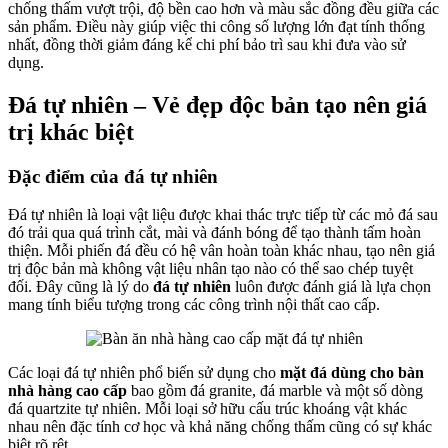
chống thấm vượt trội, độ bền cao hơn và màu sắc đồng đều giữa các
sản phẩm. Điều này giúp việc thi công số lượng lớn đạt tính thống
nhất, đồng thời giảm đáng kể chi phí bảo trì sau khi đưa vào sử
dụng.
Đá tự nhiên – Vẻ đẹp độc bản tạo nên giá
trị khác biệt
Đặc điểm của đá tự nhiên
Đá tự nhiên là loại vật liệu được khai thác trực tiếp từ các mỏ đá sau
đó trải qua quá trình cắt, mài và đánh bóng để tạo thành tấm hoàn
thiện. Mỗi phiến đá đều có hệ vân hoàn toàn khác nhau, tạo nên giá
trị độc bản mà không vật liệu nhân tạo nào có thể sao chép tuyệt
đối. Đây cũng là lý do
đá tự nhiên
luôn được đánh giá là lựa chọn
mang tính biểu tượng trong các công trình nội thất cao cấp.
Các loại đá tự nhiên phổ biến sử dụng cho
mặt đá dùng cho bàn
nhà hàng cao cấp
bao gồm đá granite, đá marble và một số dòng
đá quartzite tự nhiên. Mỗi loại sở hữu cấu trúc khoáng vật khác
nhau nên đặc tính cơ học và khả năng chống thấm cũng có sự khác
biệt rõ rệt.