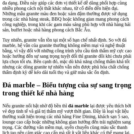
đa dạng. Điều này giúp các đơn vị thiết kế dễ dàng phối hợp cùng
nhiều phong cách nội thất khác nhau, từ cổ điển đến hiện đại.
Những mẫu granite màu đen hoặc xám đậm thường được sử dụng
trong các nhà hàng steak, BBQ hoặc không gian mang phong cách
công nghiệp, trong khi các gam màu sáng phù hợp với nhà hàng hải
sản, buffet hoặc nhà hàng phong cách Bắc Âu.
Tuy nhiên, granite vẫn tồn tại một số hạn chế nhất định. So với đá
marble, hệ vân của granite thường không mềm mại và nghệ thuật
bằng, vì vậy đối với những công trình yêu cầu tính thẩm mỹ cực cao
hoặc hướng đến sự sang trọng tuyệt đối thì granite đôi khi chưa phải
lựa chọn tối ưu. Bên cạnh đó, mặc dù khả năng chống thấm khá tốt
nhưng các dòng granite tự nhiên vẫn nên được phủ hóa chất chống
thấm định kỳ để kéo dài tuổi thọ và giữ màu sắc ổn định.
Đá marble – Biểu tượng của sự sang trọng
trong thiết kế nhà hàng
Nếu granite nổi bật nhờ độ bền thì
đá marble
lại được yêu thích bởi
vẻ đẹp tinh tế và giá trị thẩm mỹ vượt thời gian. Đây là loại vật liệu
thường xuất hiện trong các nhà hàng Fine Dining, khách sạn 5 sao,
lounge cao cấp hoặc những không gian hướng đến trải nghiệm sang
trọng. Các đường vân mềm mại, uyển chuyển cùng màu sắc thanh
lịch tạo nên cảm giác cao cấp mà rất ít vật liệu khác có thể mang lại.