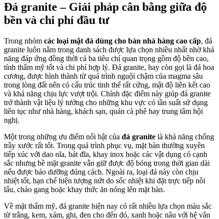
Đá granite – Giải pháp cân bằng giữa độ
bền và chi phí đầu tư
Trong nhóm
các loại mặt đá dùng cho bàn nhà hàng cao cấp
, đá
granite luôn nằm trong danh sách được lựa chọn nhiều nhất nhờ khả
năng đáp ứng đồng thời cả ba tiêu chí quan trọng gồm độ bền cao,
tính thẩm mỹ tốt và chi phí hợp lý. Đá granite, hay còn gọi là đá hoa
cương, được hình thành từ quá trình nguội chậm của magma sâu
trong lòng đất nên có cấu trúc tinh thể rất cứng, mật độ liên kết cao
và khả năng chịu lực vượt trội. Chính đặc điểm này giúp đá granite
trở thành vật liệu lý tưởng cho những khu vực có tần suất sử dụng
liên tục như nhà hàng, khách sạn, quán cà phê hay trung tâm hội
nghị.
Một trong những ưu điểm nổi bật của
đá granite
là khả năng chống
trầy xước rất tốt. Trong quá trình phục vụ, mặt bàn thường xuyên
tiếp xúc với dao nĩa, bát đĩa, khay inox hoặc các vật dụng có cạnh
sắc nhưng bề mặt granite vẫn giữ được độ bóng trong thời gian dài
nếu được bảo dưỡng đúng cách. Ngoài ra, loại đá này còn chịu
nhiệt tốt, hạn chế hiện tượng nứt do sốc nhiệt khi đặt trực tiếp nồi
lẩu, chảo gang hoặc khay thức ăn nóng lên mặt bàn.
Về mặt thẩm mỹ, đá granite hiện nay có rất nhiều lựa chọn màu sắc
từ trắng, kem, xám, ghi, đen cho đến đỏ, xanh hoặc nâu với hệ vân