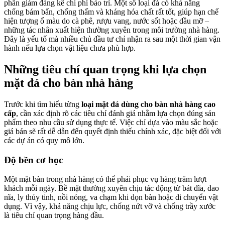
phần giảm đáng kể chi phí bảo trì. Một số loại đá có khả năng
chống bám bẩn, chống thấm và kháng hóa chất rất tốt, giúp hạn chế
hiện tượng ố màu do cà phê, rượu vang, nước sốt hoặc dầu mỡ –
những tác nhân xuất hiện thường xuyên trong môi trường nhà hàng.
Đây là yếu tố mà nhiều chủ đầu tư chỉ nhận ra sau một thời gian vận
hành nếu lựa chọn vật liệu chưa phù hợp.
Những tiêu chí quan trọng khi lựa chọn
mặt đá cho bàn nhà hàng
Trước khi tìm hiểu từng
loại mặt đá dùng cho bàn nhà hàng cao
cấp
, cần xác định rõ các tiêu chí đánh giá nhằm lựa chọn đúng sản
phẩm theo nhu cầu sử dụng thực tế. Việc chỉ dựa vào màu sắc hoặc
giá bán sẽ rất dễ dẫn đến quyết định thiếu chính xác, đặc biệt đối với
các dự án có quy mô lớn.
Độ bền cơ học
Một mặt bàn trong nhà hàng có thể phải phục vụ hàng trăm lượt
khách mỗi ngày. Bề mặt thường xuyên chịu tác động từ bát đĩa, dao
nĩa, ly thủy tinh, nồi nóng, va chạm khi dọn bàn hoặc di chuyển vật
dụng. Vì vậy, khả năng chịu lực, chống nứt vỡ và chống trầy xước
là tiêu chí quan trọng hàng đầu.