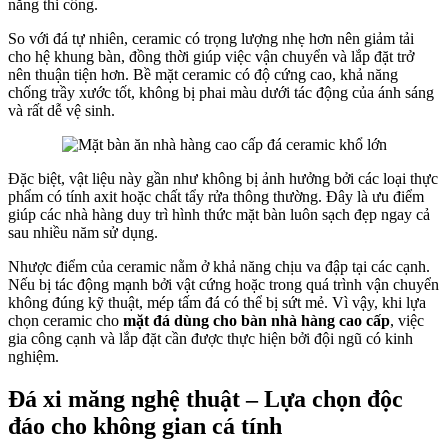
năng thi công.
So với đá tự nhiên, ceramic có trọng lượng nhẹ hơn nên giảm tải
cho hệ khung bàn, đồng thời giúp việc vận chuyển và lắp đặt trở
nên thuận tiện hơn. Bề mặt ceramic có độ cứng cao, khả năng
chống trầy xước tốt, không bị phai màu dưới tác động của ánh sáng
và rất dễ vệ sinh.
Đặc biệt, vật liệu này gần như không bị ảnh hưởng bởi các loại thực
phẩm có tính axit hoặc chất tẩy rửa thông thường. Đây là ưu điểm
giúp các nhà hàng duy trì hình thức mặt bàn luôn sạch đẹp ngay cả
sau nhiều năm sử dụng.
Nhược điểm của ceramic nằm ở khả năng chịu va đập tại các cạnh.
Nếu bị tác động mạnh bởi vật cứng hoặc trong quá trình vận chuyển
không đúng kỹ thuật, mép tấm đá có thể bị sứt mẻ. Vì vậy, khi lựa
chọn ceramic cho
mặt đá dùng cho bàn nhà hàng cao cấp
, việc
gia công cạnh và lắp đặt cần được thực hiện bởi đội ngũ có kinh
nghiệm.
Đá xi măng nghệ thuật – Lựa chọn độc
đáo cho không gian cá tính