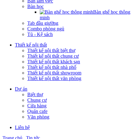
Bàn làm việc
Bàn học
Bàn ghế học thông
minh
Tab đầu giường
Combo phòng ngủ
Tủ - Kệ sách
Thiết kế nội thất
Thiết kế nội thất biệt thự
Thiết kế nội thất chung cư
Thiết kế nội thất khách sạn
Thiết kế nội thất nhà phố
Thiết kế nội thất showroom
Thiết kế nội thất văn phòng
Dự án
Biệt thự
Chung cư
Cửa hàng
Quán cafe
Văn phòng
Liên hệ
Trang chủ
Tin tức