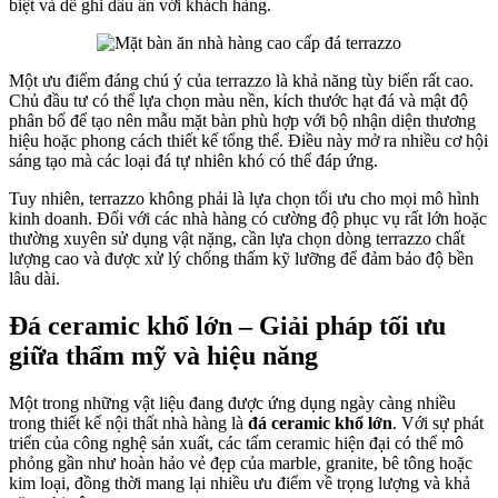
biệt và dễ ghi dấu ấn với khách hàng.
Một ưu điểm đáng chú ý của terrazzo là khả năng tùy biến rất cao.
Chủ đầu tư có thể lựa chọn màu nền, kích thước hạt đá và mật độ
phân bố để tạo nên mẫu mặt bàn phù hợp với bộ nhận diện thương
hiệu hoặc phong cách thiết kế tổng thể. Điều này mở ra nhiều cơ hội
sáng tạo mà các loại đá tự nhiên khó có thể đáp ứng.
Tuy nhiên, terrazzo không phải là lựa chọn tối ưu cho mọi mô hình
kinh doanh. Đối với các nhà hàng có cường độ phục vụ rất lớn hoặc
thường xuyên sử dụng vật nặng, cần lựa chọn dòng terrazzo chất
lượng cao và được xử lý chống thấm kỹ lưỡng để đảm bảo độ bền
lâu dài.
Đá ceramic khổ lớn – Giải pháp tối ưu
giữa thẩm mỹ và hiệu năng
Một trong những vật liệu đang được ứng dụng ngày càng nhiều
trong thiết kế nội thất nhà hàng là
đá ceramic khổ lớn
. Với sự phát
triển của công nghệ sản xuất, các tấm ceramic hiện đại có thể mô
phỏng gần như hoàn hảo vẻ đẹp của marble, granite, bê tông hoặc
kim loại, đồng thời mang lại nhiều ưu điểm về trọng lượng và khả