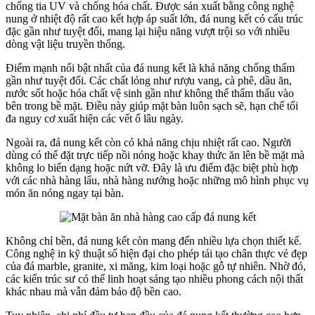
chống tia UV và chống hóa chất. Được sản xuất bằng công nghệ
nung ở nhiệt độ rất cao kết hợp áp suất lớn, đá nung kết có cấu trúc
đặc gần như tuyệt đối, mang lại hiệu năng vượt trội so với nhiều
dòng vật liệu truyền thống.
Điểm mạnh nổi bật nhất của đá nung kết là khả năng chống thấm
gần như tuyệt đối. Các chất lỏng như rượu vang, cà phê, dầu ăn,
nước sốt hoặc hóa chất vệ sinh gần như không thể thẩm thấu vào
bên trong bề mặt. Điều này giúp mặt bàn luôn sạch sẽ, hạn chế tối
đa nguy cơ xuất hiện các vết ố lâu ngày.
Ngoài ra, đá nung kết còn có khả năng chịu nhiệt rất cao. Người
dùng có thể đặt trực tiếp nồi nóng hoặc khay thức ăn lên bề mặt mà
không lo biến dạng hoặc nứt vỡ. Đây là ưu điểm đặc biệt phù hợp
với các nhà hàng lẩu, nhà hàng nướng hoặc những mô hình phục vụ
món ăn nóng ngay tại bàn.
Không chỉ bền, đá nung kết còn mang đến nhiều lựa chọn thiết kế.
Công nghệ in kỹ thuật số hiện đại cho phép tái tạo chân thực vẻ đẹp
của đá marble, granite, xi măng, kim loại hoặc gỗ tự nhiên. Nhờ đó,
các kiến trúc sư có thể linh hoạt sáng tạo nhiều phong cách nội thất
khác nhau mà vẫn đảm bảo độ bền cao.