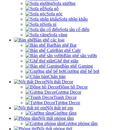
Sofa giường
Sofa gỗ
Sofa góc
Sofa nhập khẩu
Sofa nỉ
Sofa tân cổ điển
Sofa văng
Bàn ghế các loại
Bàn ghế Bar
Bàn ghế Cafe
Bàn ghế sân vườn
Ghế thư giãn
Bàn ghế Gaming
Giường ghế bể bơi
Chân bàn
Nội thất Decor
Đồng hồ Decor
Gương Decor
Tranh Decor
Tượng Decor
Nội thất trẻ em
Giường tầng
Nội thất phòng tắm
Gương phòng tắm
Nội thất phòng thờ