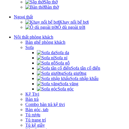
Sập thờ
Bàn thờ
Ngoại thất
Khay nổi bể bơi
Ô dù ngoài trời
Nội thất phòng khách
Bàn ghế phòng khách
Sofa
Sofa da
Sofa nỉ
Sofa gỗ
Sofa tân cổ điển
Sofa giường
Sofa nhập khẩu
Sofa văng
Sofa góc
Kệ Tivi
Bàn trà
Combo bàn trà kệ tivi
Bàn góc, tab
Tủ rượu
Tủ trang trí
Tủ kệ giầy