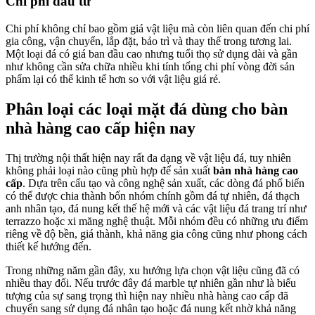
Chi phí đầu tư
Chi phí không chỉ bao gồm giá vật liệu mà còn liên quan đến chi phí
gia công, vận chuyển, lắp đặt, bảo trì và thay thế trong tương lai.
Một loại đá có giá ban đầu cao nhưng tuổi thọ sử dụng dài và gần
như không cần sửa chữa nhiều khi tính tổng chi phí vòng đời sản
phẩm lại có thể kinh tế hơn so với vật liệu giá rẻ.
Phân loại các loại mặt đá dùng cho bàn
nhà hàng cao cấp hiện nay
Thị trường nội thất hiện nay rất đa dạng về vật liệu đá, tuy nhiên
không phải loại nào cũng phù hợp để sản xuất
bàn nhà hàng cao
cấp
. Dựa trên cấu tạo và công nghệ sản xuất, các dòng đá phổ biến
có thể được chia thành bốn nhóm chính gồm đá tự nhiên, đá thạch
anh nhân tạo, đá nung kết thế hệ mới và các vật liệu đá trang trí như
terrazzo hoặc xi măng nghệ thuật. Mỗi nhóm đều có những ưu điểm
riêng về độ bền, giá thành, khả năng gia công cũng như phong cách
thiết kế hướng đến.
Trong những năm gần đây, xu hướng lựa chọn vật liệu cũng đã có
nhiều thay đổi. Nếu trước đây đá marble tự nhiên gần như là biểu
tượng của sự sang trọng thì hiện nay nhiều nhà hàng cao cấp đã
chuyển sang sử dụng đá nhân tạo hoặc đá nung kết nhờ khả năng