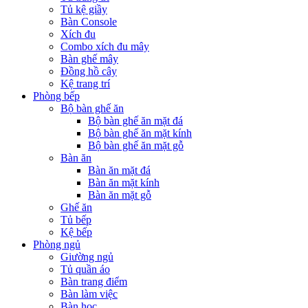
Tủ kệ giầy
Bàn Console
Xích đu
Combo xích đu mây
Bàn ghế mây
Đồng hồ cây
Kệ trang trí
Phòng bếp
Bộ bàn ghế ăn
Bộ bàn ghế ăn mặt đá
Bộ bàn ghế ăn mặt kính
Bộ bàn ghế ăn mặt gỗ
Bàn ăn
Bàn ăn mặt đá
Bàn ăn mặt kính
Bàn ăn mặt gỗ
Ghế ăn
Tủ bếp
Kệ bếp
Phòng ngủ
Giường ngủ
Tủ quần áo
Bàn trang điểm
Bàn làm việc
Bàn học