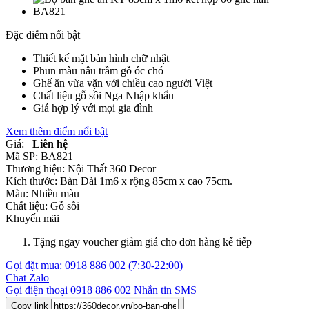
Đặc điểm nổi bật
Thiết kế mặt bàn hình chữ nhật
Phun màu nâu trầm gỗ óc chó
Ghế ăn vừa vặn với chiều cao người Việt
Chất liệu gỗ sồi Nga Nhập khẩu
Giá hợp lý với mọi gia đình
Xem thêm điểm nổi bật
Giá:
Liên hệ
Mã SP:
BA821
Thương hiệu:
Nội Thất 360 Decor
Kích thước:
Bàn Dài 1m6 x rộng 85cm x cao 75cm.
Màu:
Nhiều màu
Chất liệu:
Gỗ sồi
Khuyến mãi
Tặng ngay voucher giảm giá cho đơn hàng kế tiếp
Gọi đặt mua:
0918 886 002
(7:30-22:00)
Chat Zalo
Gọi điện thoại
0918 886 002
Nhắn tin SMS
Copy link