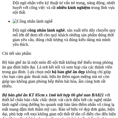
Đội ngũ nhân viên kỹ thuật tư vấn trẻ trung, năng động, nhiệt
huyết với công việc và rất
nhiều kinh nghiệm
trong lĩnh vựa
nội thất.
Đội ngũ
công nhân lành nghề
, sản xuất trên dây chuyền quy
mô lớn để đem tới cho quý khách những sản phẩm đúng thời
gian yêu câu, đúng chất lượng và đúng kiểu dáng mà mình
yêu thích.
Chi tiết sản phẩm
Bộ bàn ghế ăn là một món đồ nội thất không thể thiếu trong phòng
ăn gia đình hiện đại. Là nơi kết nối và sum họp của các thành viên
trong gia đình. Lựa chọn một
bộ bàn ghế ăn đẹp
không chỉ giúp
cho bạn cảm giác thoải mái, bữa ăn thêm ngon miệng mà nó còn
giúp tạo không gian phòng bếp thêm hài hòa, ấm cúng hơn rất
nhiều.
Bộ bàn ghế ăn KT 85cm x 1m6 kết hợp 06 ghế nan BA821
với
thiết kế chân bàn chắc chắc được vát cách điệu bởi các nghệ nhân
lành nghề cùng đường bo quanh mặt bàn làm điểm nhấn vô cùng lạ
mắt mang đậm tính thẩm mỹ cao. Bàn sở hữu vẻ đẹp đơn giản, hiện
đại, phù hợp với mọi không gian nội thất từ tân cổ điển cho đến hiện