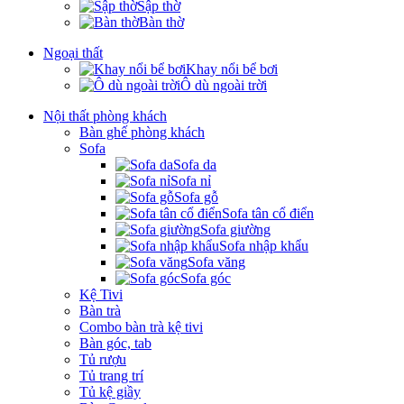
Sập thờ
Bàn thờ
Ngoại thất
Khay nổi bể bơi
Ô dù ngoài trời
Nội thất phòng khách
Bàn ghế phòng khách
Sofa
Sofa da
Sofa nỉ
Sofa gỗ
Sofa tân cổ điển
Sofa giường
Sofa nhập khẩu
Sofa văng
Sofa góc
Kệ Tivi
Bàn trà
Combo bàn trà kệ tivi
Bàn góc, tab
Tủ rượu
Tủ trang trí
Tủ kệ giầy