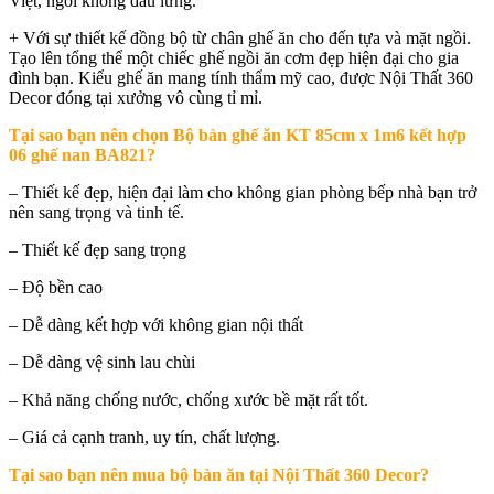
Việt, ngồi không đau lưng.
+ Với sự thiết kế đồng bộ từ chân ghế ăn cho đến tựa và mặt ngồi.
Tạo lên tổng thể một chiếc ghế ngồi ăn cơm đẹp hiện đại cho gia
đình bạn. Kiểu ghế ăn mang tính thẩm mỹ cao, được Nội Thất 360
Decor đóng tại xưởng vô cùng tỉ mỉ.
Tại sao bạn nên chọn
Bộ bàn ghế ăn KT 85cm x 1m6 kết hợp
06 ghế nan BA821?
– Thiết kế đẹp, hiện đại làm cho không gian phòng bếp nhà bạn trở
nên sang trọng và tinh tế.
– Thiết kế đẹp sang trọng
– Độ bền cao
– Dễ dàng kết hợp với không gian nội thất
– Dễ dàng vệ sinh lau chùi
– Khả năng chống nước, chống xước bề mặt rất tốt.
– Giá cả cạnh tranh, uy tín, chất lượng.
Tại sao bạn nên mua b
ộ bàn ăn tại Nội Thất 360 Decor
?