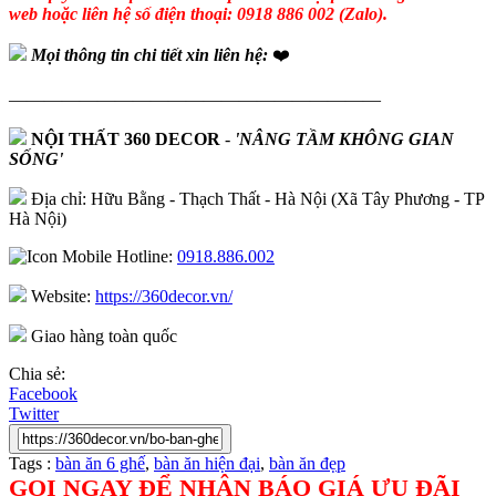
web hoặc liên hệ số điện thoại: 0918 886 002 (Zalo).
Mọi thông tin chi tiết xin liên hệ:
❤️
—————————————————————
NỘI THẤT 360 DECOR
-
'NÂNG TẦM KHÔNG GIAN
SỐNG'
Địa chỉ: Hữu Bằng - Thạch Thất - Hà Nội (Xã Tây Phương - TP
Hà Nội)
Hotline:
0918.886.002
Website:
https://360decor.vn/
Giao hàng toàn quốc
Chia sẻ:
Facebook
Twitter
Tags :
bàn ăn 6 ghế
,
bàn ăn hiện đại
,
bàn ăn đẹp
GỌI NGAY ĐỂ NHẬN BÁO GIÁ ƯU ĐÃI