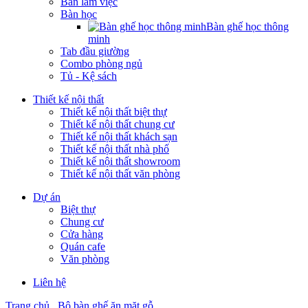
Bàn làm việc
Bàn học
Bàn ghế học thông
minh
Tab đầu giường
Combo phòng ngủ
Tủ - Kệ sách
Thiết kế nội thất
Thiết kế nội thất biệt thự
Thiết kế nội thất chung cư
Thiết kế nội thất khách sạn
Thiết kế nội thất nhà phố
Thiết kế nội thất showroom
Thiết kế nội thất văn phòng
Dự án
Biệt thự
Chung cư
Cửa hàng
Quán cafe
Văn phòng
Liên hệ
Trang chủ
Bộ bàn ghế ăn mặt gỗ