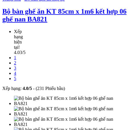
Bộ bàn ghế ăn KT 85cm x 1m6 kết hợp 06
ghế nan BA821
Xếp
hạng
hiện
tại!
4.03/5
1
2
3
4
5
Xếp hạng:
4.0
/
5
-
(231 Phiếu bầu)