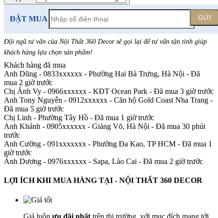
GỬI
ĐẶT MUA
Đội ngũ tư vấn của Nội Thất 360 Decor sẽ gọi lại để tư vấn tận tình giúp
khách hàng lựa chọn sản phẩm
!
Khách hàng đã mua
Anh Dũng - 0833xxxxxx
-
Phường Hai Bà Trưng, Hà Nội - Đã
mua 2 giờ trước
Chị Ánh Vy - 0966xxxxxx
-
KĐT Ocean Park - Đã mua 3 giờ trước
Anh Tony Nguyễn - 0912xxxxxx
-
Căn hộ Gold Coast Nha Trang -
Đã mua 5 giờ trước
Chị Linh
-
Phường Tây Hồ - Đã mua 1 giờ trước
Anh Khánh - 0905xxxxxx
-
Giảng Võ, Hà Nội - Đã mua 30 phút
trước
Anh Cường - 091xxxxxxx
-
Phường Đa Kao, TP HCM - Đã mua 1
giờ trước
Ánh Dương - 0976xxxxxx
-
Sapa, Lào Cai - Đã mua 2 giờ trước
LỢI ÍCH KHI MUA HÀNG TẠI - NỘI THẤT 360 DECOR
Giá luôn
ưu đãi nhất
trên thị trường, với mục đích mang tới