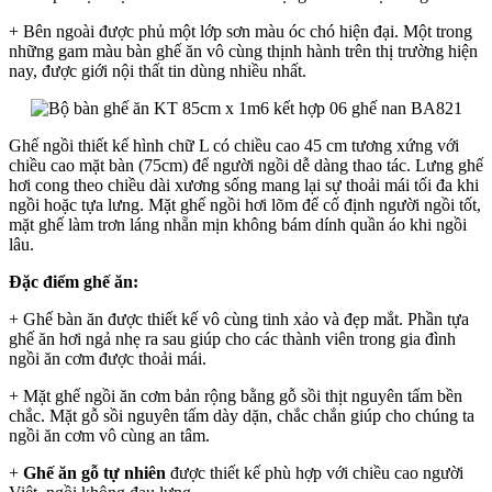
+ Bên ngoài được phủ một lớp sơn màu óc chó hiện đại. Một trong
những gam màu bàn ghế ăn vô cùng thịnh hành trên thị trường hiện
nay, được giới nội thất tin dùng nhiều nhất.
Ghế ngồi thiết kế hình chữ L có chiều cao 45 cm tương xứng với
chiều cao mặt bàn (75cm) để người ngồi dễ dàng thao tác. Lưng ghế
hơi cong theo chiều dài xương sống mang lại sự thoải mái tối đa khi
ngồi hoặc tựa lưng. Mặt ghế ngồi hơi lõm để cố định người ngồi tốt,
mặt ghế làm trơn láng nhẵn mịn không bám dính quần áo khi ngồi
lâu.
Đặc điểm ghế ăn:
+ Ghế bàn ăn được thiết kế vô cùng tinh xảo và đẹp mắt. Phần tựa
ghế ăn hơi ngả nhẹ ra sau giúp cho các thành viên trong gia đình
ngồi ăn cơm được thoải mái.
+ Mặt ghế ngồi ăn cơm bản rộng bằng gỗ sồi thịt nguyên tấm bền
chắc. Mặt gỗ sồi nguyên tấm dày dặn, chắc chắn giúp cho chúng ta
ngồi ăn cơm vô cùng an tâm.
+
Ghế ăn gỗ tự nhiên
được thiết kế phù hợp với chiều cao người