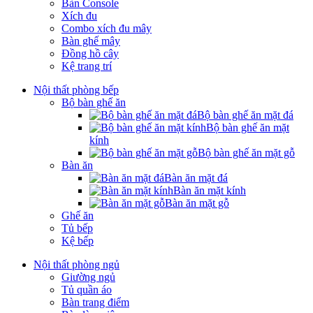
Bàn Console
Xích đu
Combo xích đu mây
Bàn ghế mây
Đồng hồ cây
Kệ trang trí
Nội thất phòng bếp
Bộ bàn ghế ăn
Bộ bàn ghế ăn mặt đá
Bộ bàn ghế ăn mặt
kính
Bộ bàn ghế ăn mặt gỗ
Bàn ăn
Bàn ăn mặt đá
Bàn ăn mặt kính
Bàn ăn mặt gỗ
Ghế ăn
Tủ bếp
Kệ bếp
Nội thất phòng ngủ
Giường ngủ
Tủ quần áo
Bàn trang điểm