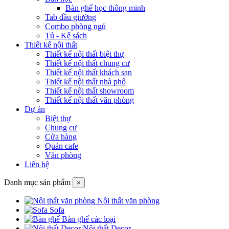
Bàn ghế học thông minh
Tab đầu giường
Combo phòng ngủ
Tủ - Kệ sách
Thiết kế nội thất
Thiết kế nội thất biệt thự
Thiết kế nội thất chung cư
Thiết kế nội thất khách sạn
Thiết kế nội thất nhà phố
Thiết kế nội thất showroom
Thiết kế nội thất văn phòng
Dự án
Biệt thự
Chung cư
Cửa hàng
Quán cafe
Văn phòng
Liên hệ
Danh mục sản phẩm
×
Nội thất văn phòng
Sofa
Bàn ghế các loại
Nội thất Decor