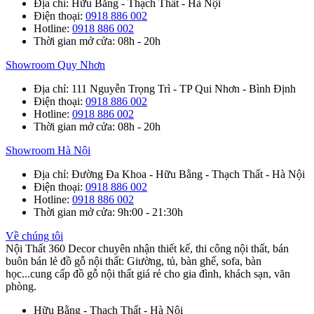
Địa chỉ
: Hữu Bằng - Thạch Thất - Hà Nội
Điện thoại
:
0918 886 002
Hotline
:
0918 886 002
Thời gian mở cửa
: 08h - 20h
Showroom Quy Nhơn
Địa chỉ
: 111 Nguyễn Trọng Trì - TP Qui Nhơn - Bình Định
Điện thoại
:
0918 886 002
Hotline
:
0918 886 002
Thời gian mở cửa
: 08h - 20h
Showroom Hà Nội
Địa chỉ
: Đường Đa Khoa - Hữu Bằng - Thạch Thất - Hà Nội
Điện thoại
:
0918 886 002
Hotline
:
0918 886 002
Thời gian mở cửa
: 9h:00 - 21:30h
Về chúng tôi
Nội Thất 360 Decor chuyên nhận thiết kế, thi công nội thất, bán
buôn bán lẻ đồ gỗ nội thất: Giường, tủ, bàn ghế, sofa, bàn
học...cung cấp đồ gỗ nội thất giá rẻ cho gia đình, khách sạn, văn
phòng.
Hữu Bằng - Thạch Thất - Hà Nội