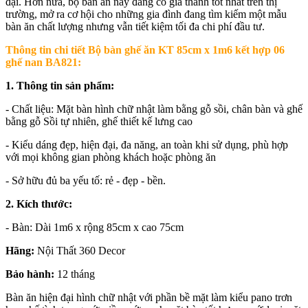
đại. Hơn nữa, bộ bàn ăn này đang có giá thành tốt nhất trên thị
trường, mở ra cơ hội cho những gia đình đang tìm kiếm một mẫu
bàn ăn chất lượng nhưng vẫn tiết kiệm tối đa chi phí đầu tư.
Thông tin chi tiết
Bộ bàn ghế ăn KT 85cm x 1m6 kết hợp 06
ghế nan BA821:
1. Thông tin sản phẩm:
- Chất liệu: Mặt bàn hình chữ nhật làm bằng gỗ sồi, chân bàn và ghế
bằng gỗ Sồi tự nhiên, ghế thiết kế lưng cao
- Kiểu dáng đẹp, hiện đại, đa năng, an toàn khi sử dụng, phù hợp
với mọi không gian phòng khách hoặc phòng ăn
- Sở hữu đủ ba yếu tố: rẻ - đẹp - bền.
2. Kích thước:
- Bàn: Dài 1m6 x rộng 85cm x cao 75cm
Hãng:
Nội Thất 360 Decor
Bảo hành:
12 tháng
Bàn ăn hiện đại hình chữ nhật với phần bề mặt làm kiểu pano trơn