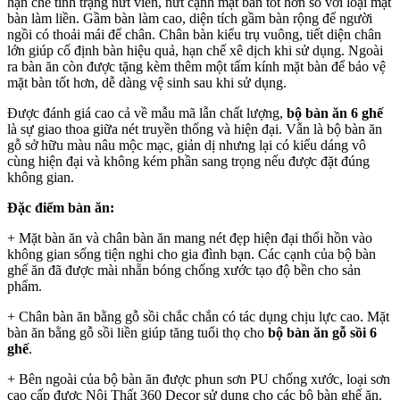
hạn chế tình trạng nứt viền, nứt cạnh mặt bàn tốt hơn so với loại mặt
bàn làm liền. Gầm bàn làm cao, diện tích gầm bàn rộng để người
ngồi có thoải mái để chân. Chân bàn kiểu trụ vuông, tiết diện chân
lớn giúp cố định bàn hiệu quả, hạn chế xê dịch khi sử dụng. Ngoài
ra bàn ăn còn được tặng kèm thêm một tấm kính mặt bàn để bảo vệ
mặt bàn tốt hơn, dễ dàng vệ sinh sau khi sử dụng.
Được đánh giá cao cả về mẫu mã lẫn chất lượng,
bộ bàn ăn 6 ghế
là sự giao thoa giữa nét truyền thống và hiện đại. Vẫn là bộ bàn ăn
gỗ sở hữu màu nâu mộc mạc, giản dị nhưng lại có kiểu dáng vô
cùng hiện đại và không kém phần sang trọng nếu được đặt đúng
không gian.
Đặc điểm bàn ăn:
+ Mặt bàn ăn và chân bàn ăn mang nét đẹp hiện đại thổi hồn vào
không gian sống tiện nghi cho gia đình bạn. Các cạnh của bộ bàn
ghế ăn đã được mài nhẵn bóng chống xước tạo độ bền cho sản
phẩm.
+ Chân bàn ăn bằng gỗ sồi chắc chắn có tác dụng chịu lực cao. Mặt
bàn ăn bằng gỗ sồi liền giúp tăng tuổi thọ cho
bộ bàn ăn gỗ sồi 6
ghế
.
+ Bên ngoài của bộ bàn ăn được phun sơn PU chống xước, loại sơn
cao cấp được Nội Thất 360 Decor sử dụng cho các bộ bàn ghế ăn.