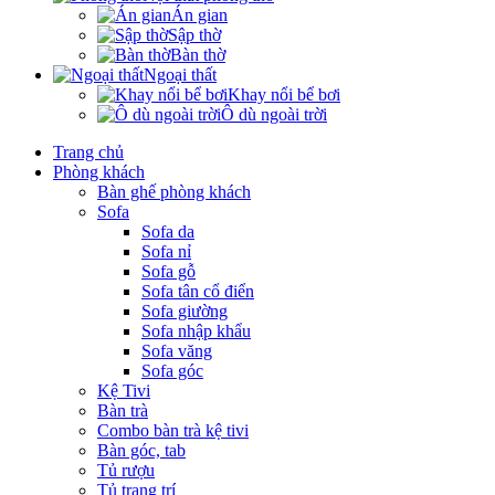
Án gian
Sập thờ
Bàn thờ
Ngoại thất
Khay nổi bể bơi
Ô dù ngoài trời
Trang chủ
Phòng khách
Bàn ghế phòng khách
Sofa
Sofa da
Sofa nỉ
Sofa gỗ
Sofa tân cổ điển
Sofa giường
Sofa nhập khẩu
Sofa văng
Sofa góc
Kệ Tivi
Bàn trà
Combo bàn trà kệ tivi
Bàn góc, tab
Tủ rượu
Tủ trang trí