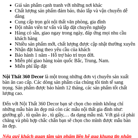
Giá sản phẩm cạnh tranh với những nơi khác
Chất lượng sản phẩm đảm bảo, tháo lắp và vận chuyển dễ
dàng
Cung cấp trọn gói nội thất văn phòng, gia đình
Đội nhân viên tư vấn và lắp đặt chuyên nghiệp
Hàng có sẵn, giao ngay trong ngày, đáp ứng mọi nhu cầu
khách hàng
Nhiều sản phẩm mới, chất lượng được cập nhật thường xuyên
Nhận đặt hàng theo yêu cầu của khách
Bảo hành 1 năm - Hỗ trợ bảo trì trọn đời.
Miễn phí giao hàng toàn quốc Bắc, Trung, Nam.
Miễn phí lắp đặt
Nội Thất 360 Decor
là một trong những đơn vị chuyên sản xuất
bàn ăn cao cấp. Các dòng sản phẩm của chúng tôi tinh tế sang
trọng. Sản phẩm được bảo hành 12 tháng, các sản phẩm tốt chất
lượng cao.
Đến với Nội Thất 360 Decor bạn sẽ chọn cho mình không chỉ
những mẫu bàn ăn đẹp mà còn các mẫu nội thất gia đình như:
giường gỗ , tủ quần áo , tủ giầy,… đa dạng mẫu mã. Với giá cả phải
chăng và phù hợp chắc chắn bạn sẽ chọn cho mình được mẫu bàn
ăn đẹp.
Nếu quý khách quan tâm sản phẩm liên hệ qua khung tin nhắn