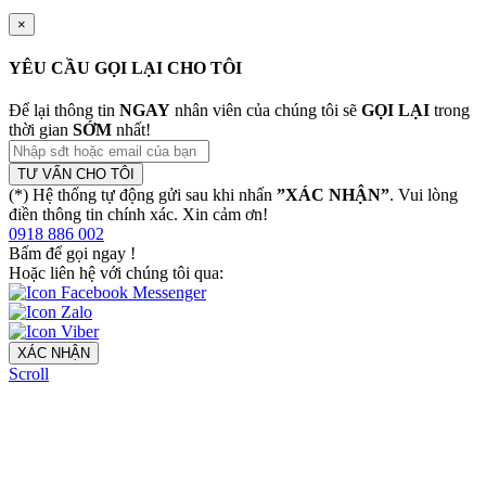
×
YÊU CẦU GỌI LẠI CHO TÔI
Để lại thông tin
NGAY
nhân viên của chúng tôi sẽ
GỌI LẠI
trong
thời gian
SỚM
nhất!
TƯ VẤN CHO TÔI
(*) Hệ thống tự động gửi sau khi nhấn
”XÁC NHẬN”
. Vui lòng
điền thông tin chính xác. Xin cảm ơn!
0918 886 002
Bấm để gọi ngay
!
Hoặc liên hệ với chúng tôi qua:
XÁC NHẬN
Scroll