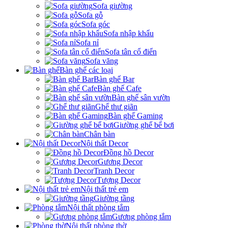
Sofa giường
Sofa gỗ
Sofa góc
Sofa nhập khẩu
Sofa nỉ
Sofa tân cổ điển
Sofa văng
Bàn ghế các loại
Bàn ghế Bar
Bàn ghế Cafe
Bàn ghế sân vườn
Ghế thư giãn
Bàn ghế Gaming
Giường ghế bể bơi
Chân bàn
Nội thất Decor
Đồng hồ Decor
Gương Decor
Tranh Decor
Tượng Decor
Nội thất trẻ em
Giường tầng
Nội thất phòng tắm
Gương phòng tắm
Nội thất phòng thờ