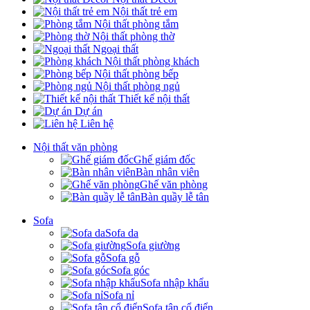
Nội thất trẻ em
Nội thất phòng tắm
Nội thất phòng thờ
Ngoại thất
Nội thất phòng khách
Nội thất phòng bếp
Nội thất phòng ngủ
Thiết kế nội thất
Dự án
Liên hệ
Nội thất văn phòng
Ghế giám đốc
Bàn nhân viên
Ghế văn phòng
Bàn quầy lễ tân
Sofa
Sofa da
Sofa giường
Sofa gỗ
Sofa góc
Sofa nhập khẩu
Sofa nỉ
Sofa tân cổ điển