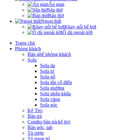
Án gian
Sập thờ
Bàn thờ
Ngoại thất
Khay nổi bể bơi
Ô dù ngoài trời
Trang chủ
Phòng khách
Bàn ghế phòng khách
Sofa
Sofa da
Sofa nỉ
Sofa gỗ
Sofa tân cổ điển
Sofa giường
Sofa nhập khẩu
Sofa văng
Sofa góc
Kệ Tivi
Bàn trà
Combo bàn trà kệ tivi
Bàn góc, tab
Tủ rượu
Tủ trang trí