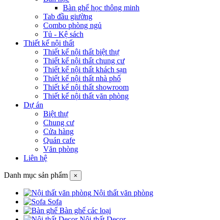
Bàn ghế học thông minh
Tab đầu giường
Combo phòng ngủ
Tủ - Kệ sách
Thiết kế nội thất
Thiết kế nội thất biệt thự
Thiết kế nội thất chung cư
Thiết kế nội thất khách sạn
Thiết kế nội thất nhà phố
Thiết kế nội thất showroom
Thiết kế nội thất văn phòng
Dự án
Biệt thự
Chung cư
Cửa hàng
Quán cafe
Văn phòng
Liên hệ
Danh mục sản phẩm
×
Nội thất văn phòng
Sofa
Bàn ghế các loại
Nội thất Decor