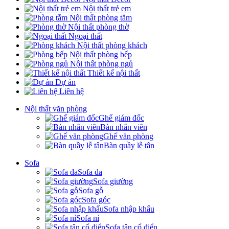
Nội thất trẻ em
Nội thất phòng tắm
Nội thất phòng thờ
Ngoại thất
Nội thất phòng khách
Nội thất phòng bếp
Nội thất phòng ngủ
Thiết kế nội thất
Dự án
Liên hệ
Nội thất văn phòng
Ghế giám đốc
Bàn nhân viên
Ghế văn phòng
Bàn quầy lễ tân
Sofa
Sofa da
Sofa giường
Sofa gỗ
Sofa góc
Sofa nhập khẩu
Sofa nỉ
Sofa tân cổ điển