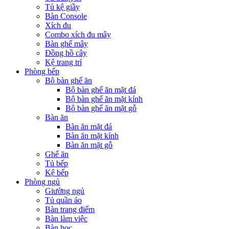
Tủ kệ giầy
Bàn Console
Xích đu
Combo xích đu mây
Bàn ghế mây
Đồng hồ cây
Kệ trang trí
Phòng bếp
Bộ bàn ghế ăn
Bộ bàn ghế ăn mặt đá
Bộ bàn ghế ăn mặt kính
Bộ bàn ghế ăn mặt gỗ
Bàn ăn
Bàn ăn mặt đá
Bàn ăn mặt kính
Bàn ăn mặt gỗ
Ghế ăn
Tủ bếp
Kệ bếp
Phòng ngủ
Giường ngủ
Tủ quần áo
Bàn trang điểm
Bàn làm việc
Bàn học