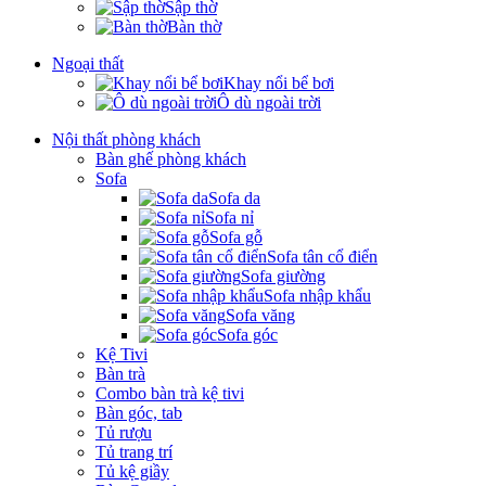
Sập thờ
Bàn thờ
Ngoại thất
Khay nổi bể bơi
Ô dù ngoài trời
Nội thất phòng khách
Bàn ghế phòng khách
Sofa
Sofa da
Sofa nỉ
Sofa gỗ
Sofa tân cổ điển
Sofa giường
Sofa nhập khẩu
Sofa văng
Sofa góc
Kệ Tivi
Bàn trà
Combo bàn trà kệ tivi
Bàn góc, tab
Tủ rượu
Tủ trang trí
Tủ kệ giầy