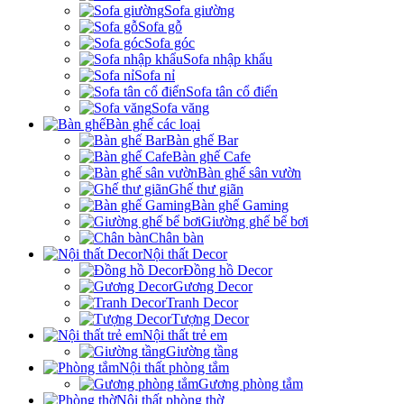
Sofa giường
Sofa gỗ
Sofa góc
Sofa nhập khẩu
Sofa nỉ
Sofa tân cổ điển
Sofa văng
Bàn ghế các loại
Bàn ghế Bar
Bàn ghế Cafe
Bàn ghế sân vườn
Ghế thư giãn
Bàn ghế Gaming
Giường ghế bể bơi
Chân bàn
Nội thất Decor
Đồng hồ Decor
Gương Decor
Tranh Decor
Tượng Decor
Nội thất trẻ em
Giường tầng
Nội thất phòng tắm
Gương phòng tắm
Nội thất phòng thờ