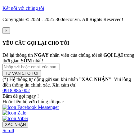
Kết nối với chúng tôi
Copyrights © 2024 - 2025 360decor.vn. All Rights Reserved!
×
YÊU CẦU GỌI LẠI CHO TÔI
Để lại thông tin
NGAY
nhân viên của chúng tôi sẽ
GỌI LẠI
trong
thời gian
SỚM
nhất!
TƯ VẤN CHO TÔI
(*) Hệ thống tự động gửi sau khi nhấn
”XÁC NHẬN”
. Vui lòng
điền thông tin chính xác. Xin cảm ơn!
0918 886 002
Bấm để gọi ngay
!
Hoặc liên hệ với chúng tôi qua:
XÁC NHẬN
Scroll