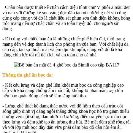
- Chân bàn được thiết kế chân cách điệu hình chữ V phối 2 màu đen
và nâu với đường kẻ sọc vàng độc đáo tạo nên đường nét vô cùng
cứng cáp cùng với đó là chất liệu sắt phun sơn tĩnh điện không bong
tróc mang đến sự chắc chắn và an toàn tuyệt đối cho người sử
dụng.
- Đi cùng với chiếc bàn ăn là những chiếc ghế hiện đại, thời trang
mang đến vẻ đẹp thanh lịch cho phòng ăn của bạn. Với chất liệu da
cao cấp, tạo sự thoải mái và êm dịu khi ngồi, cùng với đó là khả
năng chịu lực tốt rất tiện ích và an toàn cho cả nhà.
Thông tin ghế ăn bọc da:
- Kết cấu lưng và đệm ghế liền khối mút bọc da công nghiệp cao
cấp với khả năng chống ẩm mốc tốt, không lo phai màu, xẹp lún
nếu bảo quản đúng cách sẽ làm tăng tuổi thọ.
- Lưng ghế thiết kế dạng thác nước với độ hõm theo cấu trúc cột
sống giúp định vị dáng ngồi thẳng đứng khoa học hỗ trợ giảm thiểu
chứng vẹo cột sống, đau nhức cơ xương, điểm xuyến sọc màu dọc
theo lưng và đệm ghế tạo ấn tượng thu hút. Bề mặt đệm ghế rộng rãi
và với lớp mút bọc dày dặn vừa phải đảm bảo độ đàn hồi êm ái,
thoải mái khi ngồi.