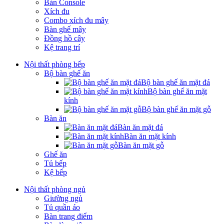
Bàn Console
Xích đu
Combo xích đu mây
Bàn ghế mây
Đồng hồ cây
Kệ trang trí
Nội thất phòng bếp
Bộ bàn ghế ăn
Bộ bàn ghế ăn mặt đá
Bộ bàn ghế ăn mặt
kính
Bộ bàn ghế ăn mặt gỗ
Bàn ăn
Bàn ăn mặt đá
Bàn ăn mặt kính
Bàn ăn mặt gỗ
Ghế ăn
Tủ bếp
Kệ bếp
Nội thất phòng ngủ
Giường ngủ
Tủ quần áo
Bàn trang điểm