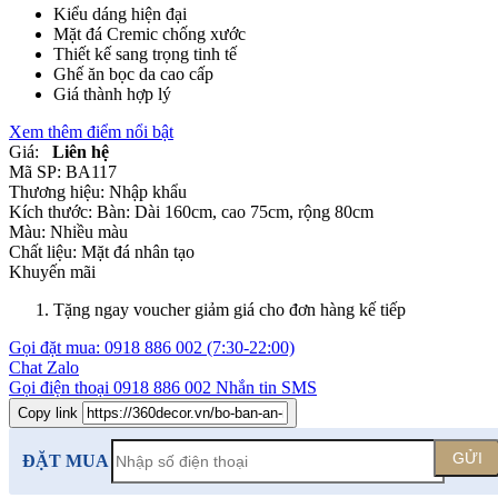
Kiểu dáng hiện đại
Mặt đá Cremic chống xước
Thiết kế sang trọng tinh tế
Ghế ăn bọc da cao cấp
Giá thành hợp lý
Xem thêm điểm nổi bật
Giá:
Liên hệ
Mã SP:
BA117
Thương hiệu:
Nhập khẩu
Kích thước:
Bàn: Dài 160cm, cao 75cm, rộng 80cm
Màu:
Nhiều màu
Chất liệu:
Mặt đá nhân tạo
Khuyến mãi
Tặng ngay voucher giảm giá cho đơn hàng kế tiếp
Gọi đặt mua:
0918 886 002
(7:30-22:00)
Chat Zalo
Gọi điện thoại
0918 886 002
Nhắn tin SMS
Copy link
GỬI
ĐẶT MUA