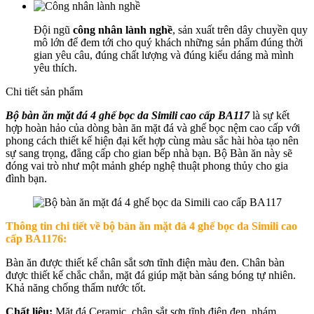
Đội ngũ
công nhân lành nghề
, sản xuất trên dây chuyền quy
mô lớn để đem tới cho quý khách những sản phẩm đúng thời
gian yêu câu, đúng chất lượng và đúng kiểu dáng mà mình
yêu thích.
Chi tiết sản phẩm
Bộ bàn ăn mặt đá 4 ghế bọc da Simili cao cấp BA117
là sự kết
hợp hoàn hảo của dòng bàn ăn mặt đá và ghế bọc nệm cao cấp với
phong cách thiết kế hiện đại kết hợp cùng màu sắc hài hòa tạo nên
sự sang trọng, đẳng cấp cho gian bếp nhà bạn. Bộ Bàn ăn này sẽ
đóng vai trò như một mảnh ghép nghệ thuật phong thủy cho gia
đình bạn.
Thông tin chi tiết về
bộ bàn ăn mặt đá 4 ghế bọc da Simili cao
cấp BA1176:
Bàn ăn được thiết kế chân sắt sơn tĩnh điện màu đen. Chân bàn
được thiết kế chắc chắn, mặt đá giúp mặt bàn sáng bóng tự nhiên.
Khả năng chống thấm nước tốt.
Chất liệu:
Mặt đá Ceramic, chân sắt sơn tĩnh điện đen, nhám