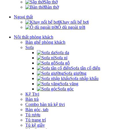
Sập thờ
Bàn thờ
Ngoại thất
Khay nổi bể bơi
Ô dù ngoài trời
Nội thất phòng khách
Bàn ghế phòng khách
Sofa
Sofa da
Sofa nỉ
Sofa gỗ
Sofa tân cổ điển
Sofa giường
Sofa nhập khẩu
Sofa văng
Sofa góc
Kệ Tivi
Bàn trà
Combo bàn trà kệ tivi
Bàn góc, tab
Tủ rượu
Tủ trang trí
Tủ kệ giầy