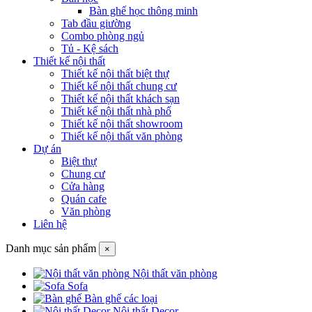
Bàn ghế học thông minh
Tab đầu giường
Combo phòng ngủ
Tủ - Kệ sách
Thiết kế nội thất
Thiết kế nội thất biệt thự
Thiết kế nội thất chung cư
Thiết kế nội thất khách sạn
Thiết kế nội thất nhà phố
Thiết kế nội thất showroom
Thiết kế nội thất văn phòng
Dự án
Biệt thự
Chung cư
Cửa hàng
Quán cafe
Văn phòng
Liên hệ
Danh mục sản phẩm
×
Nội thất văn phòng
Sofa
Bàn ghế các loại
Nội thất Decor