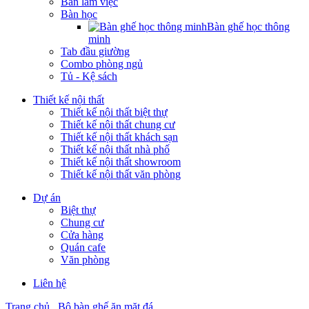
Bàn làm việc
Bàn học
Bàn ghế học thông
minh
Tab đầu giường
Combo phòng ngủ
Tủ - Kệ sách
Thiết kế nội thất
Thiết kế nội thất biệt thự
Thiết kế nội thất chung cư
Thiết kế nội thất khách sạn
Thiết kế nội thất nhà phố
Thiết kế nội thất showroom
Thiết kế nội thất văn phòng
Dự án
Biệt thự
Chung cư
Cửa hàng
Quán cafe
Văn phòng
Liên hệ
Trang chủ
Bộ bàn ghế ăn mặt đá