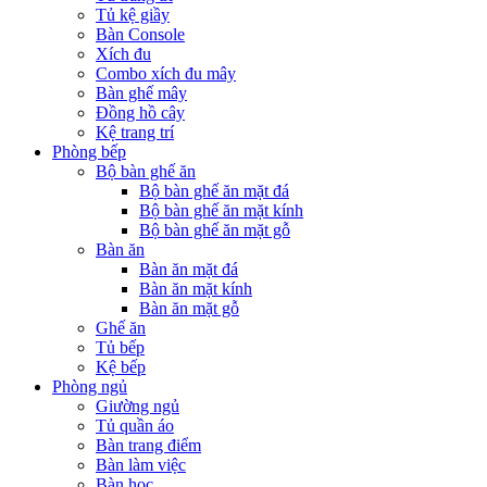
Tủ kệ giầy
Bàn Console
Xích đu
Combo xích đu mây
Bàn ghế mây
Đồng hồ cây
Kệ trang trí
Phòng bếp
Bộ bàn ghế ăn
Bộ bàn ghế ăn mặt đá
Bộ bàn ghế ăn mặt kính
Bộ bàn ghế ăn mặt gỗ
Bàn ăn
Bàn ăn mặt đá
Bàn ăn mặt kính
Bàn ăn mặt gỗ
Ghế ăn
Tủ bếp
Kệ bếp
Phòng ngủ
Giường ngủ
Tủ quần áo
Bàn trang điểm
Bàn làm việc
Bàn học