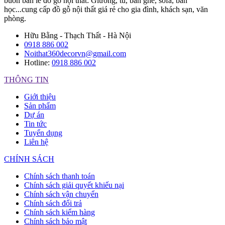
buôn bán lẻ đồ gỗ nội thất: Giường, tủ, bàn ghế, sofa, bàn
học...cung cấp đồ gỗ nội thất giá rẻ cho gia đình, khách sạn, văn
phòng.
Hữu Bằng - Thạch Thất - Hà Nội
0918 886 002
Noithat360decorvn@gmail.com
Hotline:
0918 886 002
THÔNG TIN
Giới thiệu
Sản phẩm
Dự án
Tin tức
Tuyển dụng
Liên hệ
CHÍNH SÁCH
Chính sách thanh toán
Chính sách giải quyết khiếu nại
Chính sách vận chuyển
Chính sách đổi trả
Chính sách kiểm hàng
Chính sách bảo mật