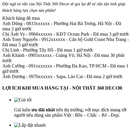
Đội ngũ tư vấn của Nội Thất 360 Decor sẽ gọi lại để tư vấn tận tình giúp
khách hàng lựa chọn sản phẩm
!
Khách hàng đã mua
Anh Dũng - 0833xxxxxx
-
Phường Hai Bà Trưng, Hà Nội - Đã
mua 2 giờ trước
Chị Ánh Vy - 0966xxxxxx
-
KĐT Ocean Park - Đã mua 3 giờ trước
Anh Tony Nguyễn - 0912xxxxxx
-
Căn hộ Gold Coast Nha Trang -
Đã mua 5 giờ trước
Chị Linh
-
Phường Tây Hồ - Đã mua 1 giờ trước
Anh Khánh - 0905xxxxxx
-
Giảng Võ, Hà Nội - Đã mua 30 phút
trước
Anh Cường - 091xxxxxxx
-
Phường Đa Kao, TP HCM - Đã mua 1
giờ trước
Ánh Dương - 0976xxxxxx
-
Sapa, Lào Cai - Đã mua 2 giờ trước
LỢI ÍCH KHI MUA HÀNG TẠI - NỘI THẤT 360 DECOR
Giá luôn
ưu đãi nhất
trên thị trường, với mục đích mang tới
người tiêu dùng sản phẩm Việt : Bền – Chắc – Rẻ - Đẹp.