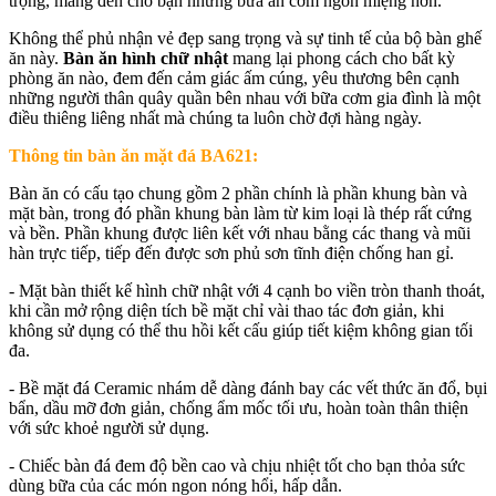
trọng, mang đến cho bạn những bữa ăn cơm ngon miệng hơn.
Không thể phủ nhận vẻ đẹp sang trọng và sự tinh tế của bộ bàn ghế
ăn này.
Bàn ăn hình chữ nhật
mang lại phong cách cho bất kỳ
phòng ăn nào, đem đến cảm giác ấm cúng, yêu thương bên cạnh
những người thân quây quần bên nhau với bữa cơm gia đình là một
điều thiêng liêng nhất mà chúng ta luôn chờ đợi hàng ngày.
Thông tin bàn ăn mặt đá BA621:
Bàn ăn có cấu tạo chung gồm 2 phần chính là phần khung bàn và
mặt bàn, trong đó phần khung bàn làm từ kim loại là thép rất cứng
và bền. Phần khung được liên kết với nhau bằng các thang và mũi
hàn trực tiếp, tiếp đến được sơn phủ sơn tĩnh điện chống han gỉ.
- Mặt bàn thiết kế hình chữ nhật với 4 cạnh bo viền tròn thanh thoát,
khi cần mở rộng diện tích bề mặt chỉ vài thao tác đơn giản, khi
không sử dụng có thể thu hồi kết cấu giúp tiết kiệm không gian tối
đa.
- Bề mặt đá Ceramic nhám dễ dàng đánh bay các vết thức ăn đổ, bụi
bẩn, dầu mỡ đơn giản, chống ẩm mốc tối ưu, hoàn toàn thân thiện
với sức khoẻ người sử dụng.
- Chiếc bàn đá đem độ bền cao và chịu nhiệt tốt cho bạn thỏa sức
dùng bữa của các món ngon nóng hổi, hấp dẫn.