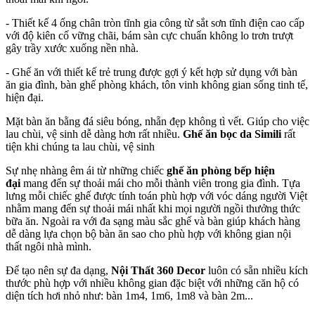
- Thiết kế 4 ống chân tròn tĩnh gia công từ sắt sơn tĩnh điện cao cấp
với độ kiên cố vững chãi, bám sàn cực chuẩn không lo trơn trượt
gây trầy xước xuống nền nhà.
- Ghế ăn với thiết kế trẻ trung được gợi ý kết hợp sử dụng với bàn
ăn gia đình, bàn ghế phòng khách, tôn vinh không gian sống tinh tế,
hiện đại.
Mặt bàn ăn bằng đá siêu bóng, nhẵn đẹp không tì vết. Giúp cho việc
lau chùi, vệ sinh dễ dàng hơn rất nhiều.
Ghế ăn bọc da Simili
rất
tiện khi chúng ta lau chùi, vệ sinh
Sự nhẹ nhàng êm ái từ những chiếc
ghế ăn phòng bếp hiện
đại
mang đến sự thoải mái cho mỗi thành viên trong gia đình. Tựa
lưng mỗi chiếc ghế được tính toán phù hợp với vóc dáng người Việt
nhằm mang đến sự thoải mái nhất khi mọi người ngồi thưởng thức
bữa ăn. Ngoài ra với đa sạng màu sắc ghế và bàn giúp khách hàng
dễ dàng lựa chọn bộ bàn ăn sao cho phù hợp với không gian nội
thất ngôi nhà mình.
Để tạo nên sự đa dạng,
Nội Thất 360 Decor
luôn có sẵn nhiều kích
thước phù hợp với nhiều không gian đặc biệt với những căn hộ có
diện tích hơi nhỏ như: bàn 1m4, 1m6, 1m8 và bàn 2m...