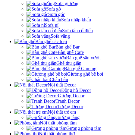
Sofa giường
Sofa gỗ
Sofa góc
Sofa nhập khẩu
Sofa nỉ
Sofa tân cổ điển
Sofa văng
Bàn ghế các loại
Bàn ghế Bar
Bàn ghế Cafe
Bàn ghế sân vườn
Ghế thư giãn
Bàn ghế Gaming
Giường ghế bể bơi
Chân bàn
Nội thất Decor
Đồng hồ Decor
Gương Decor
Tranh Decor
Tượng Decor
Nội thất trẻ em
Giường tầng
Nội thất phòng tắm
Gương phòng tắm
Nội thất phòng thờ