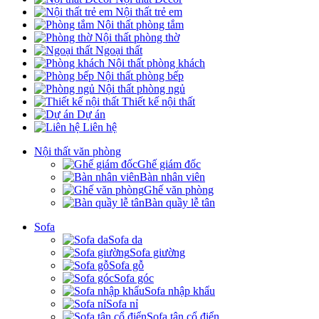
Nội thất trẻ em
Nội thất phòng tắm
Nội thất phòng thờ
Ngoại thất
Nội thất phòng khách
Nội thất phòng bếp
Nội thất phòng ngủ
Thiết kế nội thất
Dự án
Liên hệ
Nội thất văn phòng
Ghế giám đốc
Bàn nhân viên
Ghế văn phòng
Bàn quầy lễ tân
Sofa
Sofa da
Sofa giường
Sofa gỗ
Sofa góc
Sofa nhập khẩu
Sofa nỉ
Sofa tân cổ điển