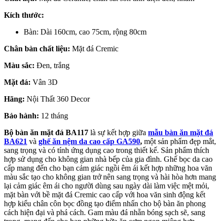
Kích thước:
Bàn: Dài 160cm, cao 75cm, rộng 80cm
Chân bàn chất liệu:
Mặt đá Cremic
Màu sắc:
Đen, trắng
Mặt đá:
Vân 3D
Hãng:
Nội Thất 360 Decor
Bảo hành:
12 tháng
Bộ bàn ăn mặt đá BA117
là sự kết hợp giữa
mẫu bàn ăn mặt đá
BA621
và
ghế ăn nệm da cao cấp GA590
,
một sản phẩm đẹp mắt,
sang trọng và có tính ứng dụng cao trong thiết kế. Sản phẩm thích
hợp sử dụng cho không gian nhà bếp của gia đình. Ghế bọc da cao
cấp mang đến cho bạn cảm giác ngồi êm ái kết hợp những hoa văn
màu sắc tạo cho không gian trở nên sang trọng và hài hòa hơn mang
lại cảm giác êm ái cho người dùng sau ngày dài làm việc mệt mỏi,
mặt bàn với bề mặt đá Cremic cao cấp với hoa văn sinh động kết
hợp kiểu chân côn bọc đồng tạo điểm nhấn cho bộ bàn ăn phong
cách hiện đại và phá cách. Gam màu đá nhẵn bóng sạch sẽ, sang