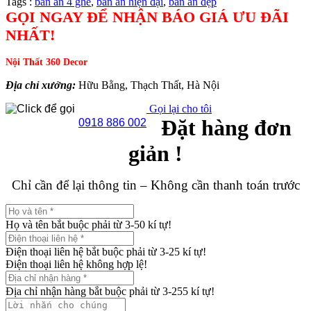
Tags :
bàn ăn 4 ghế
,
bàn ăn hiện đại
,
bàn ăn đẹp
GỌI NGAY ĐỂ NHẬN BÁO GIÁ ƯU ĐÃI
NHẤT!
Nội Thất 360 Decor
Địa chỉ xưởng:
Hữu Bằng, Thạch Thất, Hà Nội
Gọi lại cho tôi
Đặt hàng đơn
0918 886 002
giản !
Chỉ cần để lại thông tin – Không cần thanh toán trước
Họ và tên bắt buộc phải từ 3-50 kí tự!
Điện thoại liên hệ bắt buộc phải từ 3-25 kí tự!
Điện thoại liên hệ không hợp lệ!
Địa chỉ nhận hàng bắt buộc phải từ 3-255 kí tự!