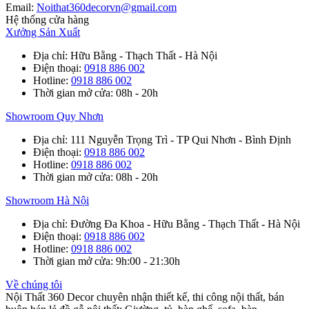
Email:
Noithat360decorvn@gmail.com
Hệ thống cửa hàng
Xưởng Sản Xuất
Địa chỉ
: Hữu Bằng - Thạch Thất - Hà Nội
Điện thoại
:
0918 886 002
Hotline
:
0918 886 002
Thời gian mở cửa
: 08h - 20h
Showroom Quy Nhơn
Địa chỉ
: 111 Nguyễn Trọng Trì - TP Qui Nhơn - Bình Định
Điện thoại
:
0918 886 002
Hotline
:
0918 886 002
Thời gian mở cửa
: 08h - 20h
Showroom Hà Nội
Địa chỉ
: Đường Đa Khoa - Hữu Bằng - Thạch Thất - Hà Nội
Điện thoại
:
0918 886 002
Hotline
:
0918 886 002
Thời gian mở cửa
: 9h:00 - 21:30h
Về chúng tôi
Nội Thất 360 Decor chuyên nhận thiết kế, thi công nội thất, bán