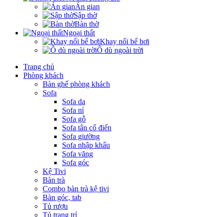
Án gian
Sập thờ
Bàn thờ
Ngoại thất
Khay nổi bể bơi
Ô dù ngoài trời
Trang chủ
Phòng khách
Bàn ghế phòng khách
Sofa
Sofa da
Sofa nỉ
Sofa gỗ
Sofa tân cổ điển
Sofa giường
Sofa nhập khẩu
Sofa văng
Sofa góc
Kệ Tivi
Bàn trà
Combo bàn trà kệ tivi
Bàn góc, tab
Tủ rượu
Tủ trang trí