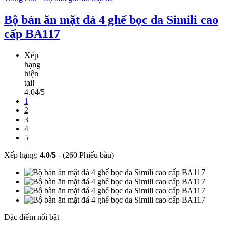
Bộ bàn ăn mặt đá 4 ghế bọc da Simili cao
cấp BA117
Xếp
hạng
hiện
tại!
4.04/5
1
2
3
4
5
Xếp hạng:
4.0
/
5
-
(260 Phiếu bầu)
Đặc điểm nổi bật