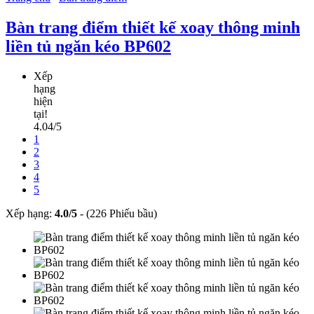
Bàn trang điểm thiết kế xoay thông minh
liền tủ ngăn kéo BP602
Xếp
hạng
hiện
tại!
4.04/5
1
2
3
4
5
Xếp hạng:
4.0
/
5
-
(226 Phiếu bầu)