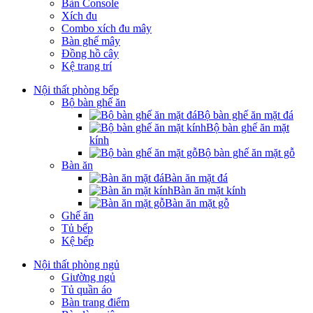
Bàn Console
Xích đu
Combo xích đu mây
Bàn ghế mây
Đồng hồ cây
Kệ trang trí
Nội thất phòng bếp
Bộ bàn ghế ăn
Bộ bàn ghế ăn mặt đá
Bộ bàn ghế ăn mặt
kính
Bộ bàn ghế ăn mặt gỗ
Bàn ăn
Bàn ăn mặt đá
Bàn ăn mặt kính
Bàn ăn mặt gỗ
Ghế ăn
Tủ bếp
Kệ bếp
Nội thất phòng ngủ
Giường ngủ
Tủ quần áo
Bàn trang điểm