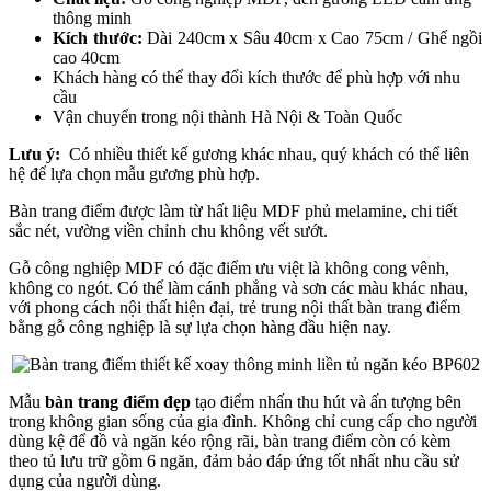
thông minh
Kích thước:
Dài 240cm x Sâu 40cm x Cao 75cm / Ghế ngồi
cao 40cm
Khách hàng có thể thay đổi kích thước để phù hợp với nhu
cầu
Vận chuyển trong nội thành Hà Nội & Toàn Quốc
Lưu ý:
Có nhiều thiết kế gương khác nhau, quý khách có thể liên
hệ để lựa chọn mẫu gương phù hợp.
Bàn trang điểm được làm từ hất liệu MDF phủ melamine, chi tiết
sắc nét, vường viền chỉnh chu không vết sướt.
Gỗ công nghiệp MDF có đặc điểm ưu việt là không cong vênh,
không co ngót. Có thể làm cánh phẳng và sơn các màu khác nhau,
với phong cách nội thất hiện đại, trẻ trung nội thất bàn trang điểm
bằng gỗ công nghiệp là sự lựa chọn hàng đầu hiện nay.
Mẫu
bàn trang điểm đẹp
tạo điểm nhấn thu hút và ấn tượng bên
trong không gian sống của gia đình. Không chỉ cung cấp cho người
dùng kệ để đồ và ngăn kéo rộng rãi, bàn trang điểm còn có kèm
theo tủ lưu trữ gồm 6 ngăn, đảm bảo đáp ứng tốt nhất nhu cầu sử
dụng của người dùng.