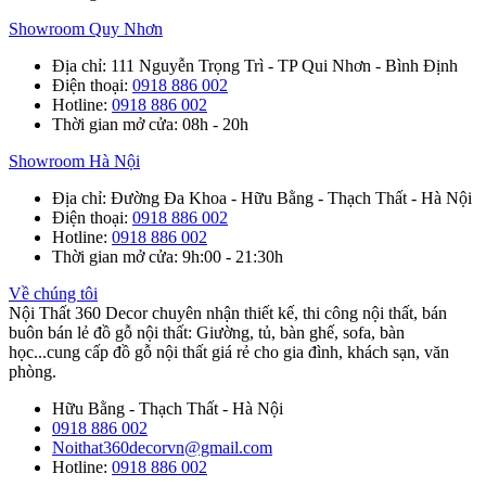
Showroom Quy Nhơn
Địa chỉ
: 111 Nguyễn Trọng Trì - TP Qui Nhơn - Bình Định
Điện thoại
:
0918 886 002
Hotline
:
0918 886 002
Thời gian mở cửa
: 08h - 20h
Showroom Hà Nội
Địa chỉ
: Đường Đa Khoa - Hữu Bằng - Thạch Thất - Hà Nội
Điện thoại
:
0918 886 002
Hotline
:
0918 886 002
Thời gian mở cửa
: 9h:00 - 21:30h
Về chúng tôi
Nội Thất 360 Decor chuyên nhận thiết kế, thi công nội thất, bán
buôn bán lẻ đồ gỗ nội thất: Giường, tủ, bàn ghế, sofa, bàn
học...cung cấp đồ gỗ nội thất giá rẻ cho gia đình, khách sạn, văn
phòng.
Hữu Bằng - Thạch Thất - Hà Nội
0918 886 002
Noithat360decorvn@gmail.com
Hotline:
0918 886 002