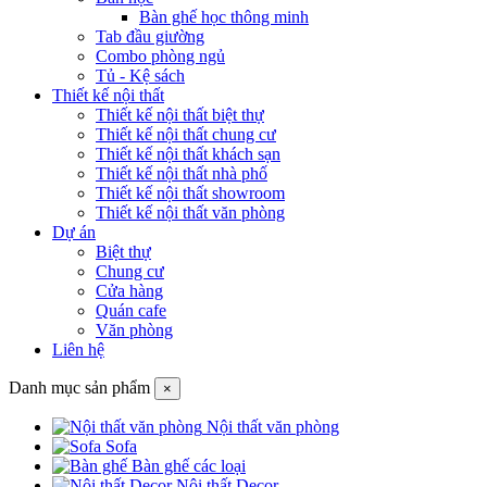
Bàn ghế học thông minh
Tab đầu giường
Combo phòng ngủ
Tủ - Kệ sách
Thiết kế nội thất
Thiết kế nội thất biệt thự
Thiết kế nội thất chung cư
Thiết kế nội thất khách sạn
Thiết kế nội thất nhà phố
Thiết kế nội thất showroom
Thiết kế nội thất văn phòng
Dự án
Biệt thự
Chung cư
Cửa hàng
Quán cafe
Văn phòng
Liên hệ
Danh mục sản phẩm
×
Nội thất văn phòng
Sofa
Bàn ghế các loại
Nội thất Decor