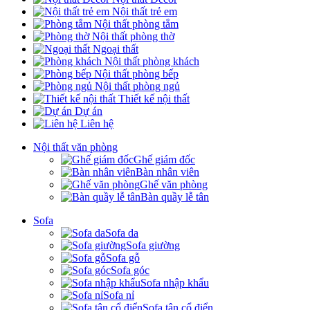
Nội thất trẻ em
Nội thất phòng tắm
Nội thất phòng thờ
Ngoại thất
Nội thất phòng khách
Nội thất phòng bếp
Nội thất phòng ngủ
Thiết kế nội thất
Dự án
Liên hệ
Nội thất văn phòng
Ghế giám đốc
Bàn nhân viên
Ghế văn phòng
Bàn quầy lễ tân
Sofa
Sofa da
Sofa giường
Sofa gỗ
Sofa góc
Sofa nhập khẩu
Sofa nỉ
Sofa tân cổ điển