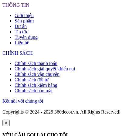
THÔNG TIN
Giới thiệu
Sản phẩm
Dự án
Tin tức
Tuyển dụng
Liên hệ
CHÍNH SÁCH
Chính sách thanh toán
Chính sách giải quyết khiếu nại
Chính sách vận chuyển
Chính sách đổi trả
Chính sách kiểm hàng
Chính sách bảo mật
Kết nối với chúng tôi
Copyrights © 2024 - 2025 360decor.vn. All Rights Reserved!
×
YÊU CẦU GỌI LẠI CHO TÔI