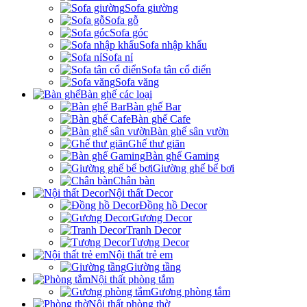
Sofa giường
Sofa gỗ
Sofa góc
Sofa nhập khẩu
Sofa nỉ
Sofa tân cổ điển
Sofa văng
Bàn ghế các loại
Bàn ghế Bar
Bàn ghế Cafe
Bàn ghế sân vườn
Ghế thư giãn
Bàn ghế Gaming
Giường ghế bể bơi
Chân bàn
Nội thất Decor
Đồng hồ Decor
Gương Decor
Tranh Decor
Tượng Decor
Nội thất trẻ em
Giường tầng
Nội thất phòng tắm
Gương phòng tắm
Nội thất phòng thờ