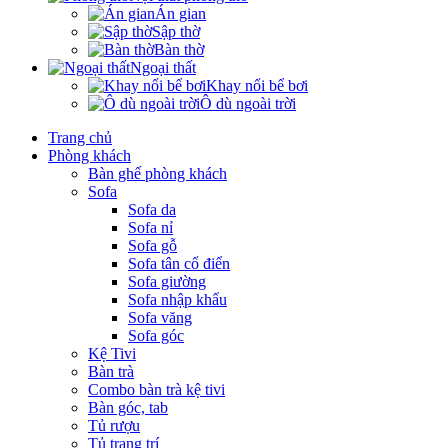
Án gian
Sập thờ
Bàn thờ
Ngoại thất
Khay nổi bể bơi
Ô dù ngoài trời
Trang chủ
Phòng khách
Bàn ghế phòng khách
Sofa
Sofa da
Sofa nỉ
Sofa gỗ
Sofa tân cổ điển
Sofa giường
Sofa nhập khẩu
Sofa văng
Sofa góc
Kệ Tivi
Bàn trà
Combo bàn trà kệ tivi
Bàn góc, tab
Tủ rượu
Tủ trang trí