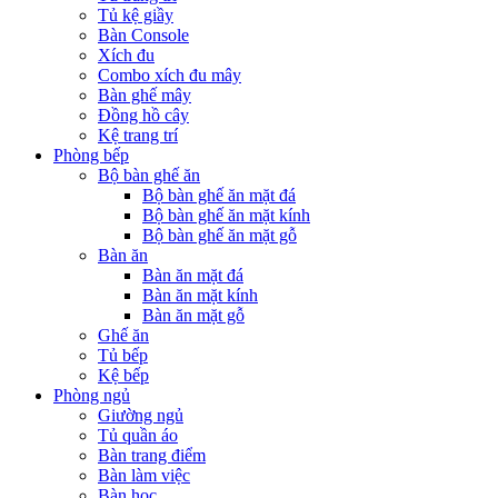
Tủ kệ giầy
Bàn Console
Xích đu
Combo xích đu mây
Bàn ghế mây
Đồng hồ cây
Kệ trang trí
Phòng bếp
Bộ bàn ghế ăn
Bộ bàn ghế ăn mặt đá
Bộ bàn ghế ăn mặt kính
Bộ bàn ghế ăn mặt gỗ
Bàn ăn
Bàn ăn mặt đá
Bàn ăn mặt kính
Bàn ăn mặt gỗ
Ghế ăn
Tủ bếp
Kệ bếp
Phòng ngủ
Giường ngủ
Tủ quần áo
Bàn trang điểm
Bàn làm việc
Bàn học