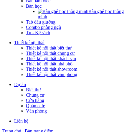
Bàn làm việc
Bàn học
Bàn ghế học thông
minh
Tab đầu giường
Combo phòng ngủ
Tủ - Kệ sách
Thiết kế nội thất
Thiết kế nội thất biệt thự
Thiết kế nội thất chung cư
Thiết kế nội thất khách sạn
Thiết kế nội thất nhà phố
Thiết kế nội thất showroom
Thiết kế nội thất văn phòng
Dự án
Biệt thự
Chung cư
Cửa hàng
Quán cafe
Văn phòng
Liên hệ
Trang chủ
Bàn trang điểm