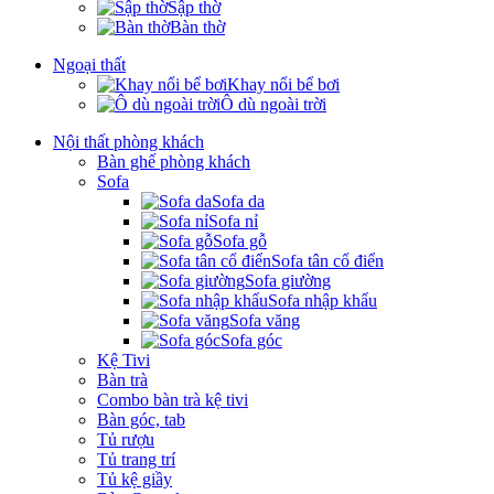
Sập thờ
Bàn thờ
Ngoại thất
Khay nổi bể bơi
Ô dù ngoài trời
Nội thất phòng khách
Bàn ghế phòng khách
Sofa
Sofa da
Sofa nỉ
Sofa gỗ
Sofa tân cổ điển
Sofa giường
Sofa nhập khẩu
Sofa văng
Sofa góc
Kệ Tivi
Bàn trà
Combo bàn trà kệ tivi
Bàn góc, tab
Tủ rượu
Tủ trang trí
Tủ kệ giầy