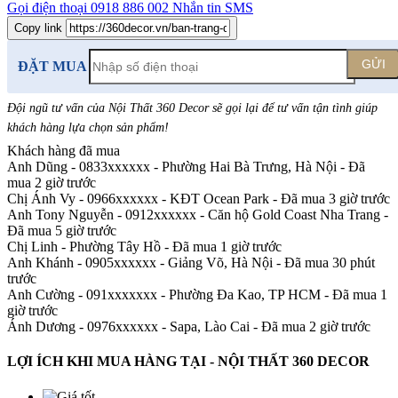
Gọi điện thoại
0918 886 002
Nhắn tin SMS
Copy link
GỬI
ĐẶT MUA
Đội ngũ tư vấn của Nội Thất 360 Decor sẽ gọi lại để tư vấn tận tình giúp
khách hàng lựa chọn sản phẩm
!
Khách hàng đã mua
Anh Dũng - 0833xxxxxx
-
Phường Hai Bà Trưng, Hà Nội - Đã
mua 2 giờ trước
Chị Ánh Vy - 0966xxxxxx
-
KĐT Ocean Park - Đã mua 3 giờ trước
Anh Tony Nguyễn - 0912xxxxxx
-
Căn hộ Gold Coast Nha Trang -
Đã mua 5 giờ trước
Chị Linh
-
Phường Tây Hồ - Đã mua 1 giờ trước
Anh Khánh - 0905xxxxxx
-
Giảng Võ, Hà Nội - Đã mua 30 phút
trước
Anh Cường - 091xxxxxxx
-
Phường Đa Kao, TP HCM - Đã mua 1
giờ trước
Ánh Dương - 0976xxxxxx
-
Sapa, Lào Cai - Đã mua 2 giờ trước
LỢI ÍCH KHI MUA HÀNG TẠI - NỘI THẤT 360 DECOR