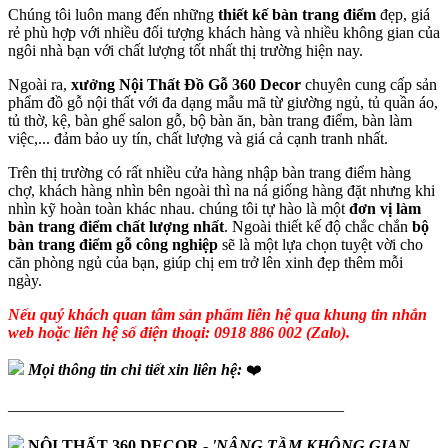
Chúng tôi luôn mang đến những
thiết kế bàn trang điểm
đẹp, giá
rẻ phù hợp với nhiều đối tượng khách hàng và nhiều không gian của
ngôi nhà bạn với chất lượng tốt nhất thị trường hiện nay.
Ngoài ra,
xưởng Nội Thất Đồ Gỗ 360 Decor
chuyên cung cấp sản
phẩm đồ gỗ nội thất với đa dạng mẫu mã từ giường ngủ, tủ quần áo,
tủ thờ, kệ, bàn ghế salon gỗ, bộ bàn ăn, bàn trang điểm, bàn làm
việc,... đảm bảo uy tín, chất lượng và giá cả cạnh tranh nhất.
Trên thị trường có rất nhiều cửa hàng nhập bàn trang điểm hàng
chợ, khách hàng nhìn bên ngoài thì na ná giống hàng đặt nhưng khi
nhìn kỹ hoàn toàn khác nhau. chúng tôi tự hào là một
đơn vị làm
bàn trang điểm chất lượng nhất
. Ngoài thiết kế độ chắc chắn
bộ
bàn trang điểm gỗ công nghiệp
sẽ là một lựa chọn tuyệt vời cho
căn phòng ngủ của bạn, giúp chị em trở lên xinh đẹp thêm mỗi
ngày.
Nếu quý khách quan tâm sản phẩm liên hệ qua khung tin nhắn
web hoặc liên hệ số điện thoại: 0918 886 002 (Zalo).
Mọi thông tin chi tiết xin liên hệ:
❤️
—————————————————————
NỘI THẤT 360 DECOR
-
'NÂNG TẦM KHÔNG GIAN