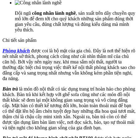
Đội ngũ
công nhân lành nghề
, sản xuất trên dây chuyền quy
mô lớn để đem tới cho quý khách những sản phẩm đúng thời
gian yêu câu, đúng chất lượng và đúng kiểu dáng mà mình
yêu thích.
Chi tiết sản phẩm
Phòng khách
được coi là bộ mặt của gia chủ. Đây là nơi thể hiện rõ
nét nhất sở thích, phong cách cũng như cái nhìn thẩm mĩ của chủ
căn hộ. Bởi vậy nên ngày nay, khi mua sắm nội thất, người ta
thường đặc biệt chú trọng việc thiết kế nội thất phòng khách sao cho
đẳng cấp và sang trọng nhất nhưng vẫn không kém phần tiện nghi,
đa năng.
Bàn trà
là món đồ nội thất có tác dụng trang trí hoàn hảo cho phòng
khách. Bàn trà khi kết hợp với ghế sofa cũng như các món đồ nội
thất khác sẽ đem lại một không gian sang trọng và vô cùng đẳng
cấp. Mặt bàn có thiết kế tương đối lớn, hoàn toàn thoải mái để bạn
có thể đặt lên bộ ấm chén tuyệt đẹp hay những đĩa hoa quả tươi mát,
thậm chí là chậu cây mini xinh xắn. Ngoài ra, bàn trà còn có thể
được tận dụng làm bàn làm việc, nơi đọc sách, báo, tạo sự thoải mái
và tiện nghi cho không gian sống của gia đình bạn.