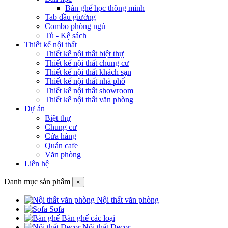
Bàn ghế học thông minh
Tab đầu giường
Combo phòng ngủ
Tủ - Kệ sách
Thiết kế nội thất
Thiết kế nội thất biệt thự
Thiết kế nội thất chung cư
Thiết kế nội thất khách sạn
Thiết kế nội thất nhà phố
Thiết kế nội thất showroom
Thiết kế nội thất văn phòng
Dự án
Biệt thự
Chung cư
Cửa hàng
Quán cafe
Văn phòng
Liên hệ
Danh mục sản phẩm
×
Nội thất văn phòng
Sofa
Bàn ghế các loại
Nội thất Decor