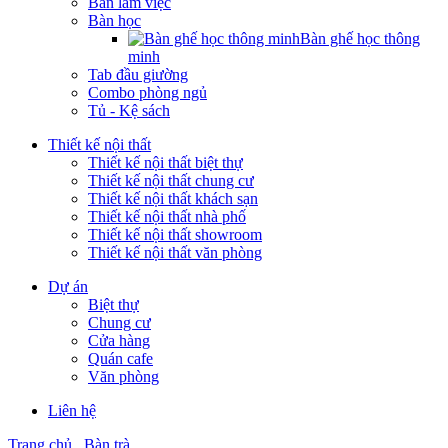
Bàn làm việc
Bàn học
Bàn ghế học thông
minh
Tab đầu giường
Combo phòng ngủ
Tủ - Kệ sách
Thiết kế nội thất
Thiết kế nội thất biệt thự
Thiết kế nội thất chung cư
Thiết kế nội thất khách sạn
Thiết kế nội thất nhà phố
Thiết kế nội thất showroom
Thiết kế nội thất văn phòng
Dự án
Biệt thự
Chung cư
Cửa hàng
Quán cafe
Văn phòng
Liên hệ
Trang chủ
Bàn trà