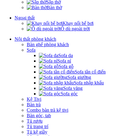
Sập thờ
Bàn thờ
Ngoại thất
Khay nổi bể bơi
Ô dù ngoài trời
Nội thất phòng khách
Bàn ghế phòng khách
Sofa
Sofa da
Sofa nỉ
Sofa gỗ
Sofa tân cổ điển
Sofa giường
Sofa nhập khẩu
Sofa văng
Sofa góc
Kệ Tivi
Bàn trà
Combo bàn trà kệ tivi
Bàn góc, tab
Tủ rượu
Tủ trang trí
Tủ kệ giầy