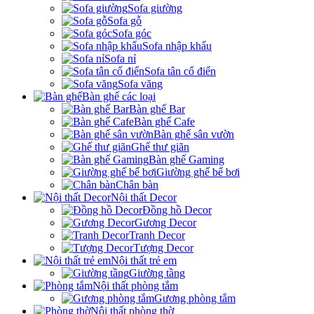
Sofa giường
Sofa gỗ
Sofa góc
Sofa nhập khẩu
Sofa nỉ
Sofa tân cổ điển
Sofa văng
Bàn ghế các loại
Bàn ghế Bar
Bàn ghế Cafe
Bàn ghế sân vườn
Ghế thư giãn
Bàn ghế Gaming
Giường ghế bể bơi
Chân bàn
Nội thất Decor
Đồng hồ Decor
Gương Decor
Tranh Decor
Tượng Decor
Nội thất trẻ em
Giường tầng
Nội thất phòng tắm
Gương phòng tắm
Nội thất phòng thờ