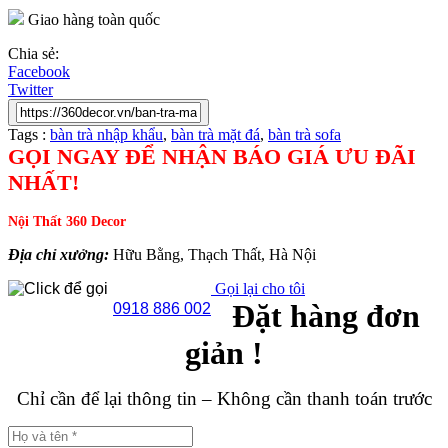
Giao hàng toàn quốc
Chia sẻ:
Facebook
Twitter
Tags :
bàn trà nhập khẩu
,
bàn trà mặt đá
,
bàn trà sofa
GỌI NGAY ĐỂ NHẬN BÁO GIÁ ƯU ĐÃI
NHẤT!
Nội Thất 360 Decor
Địa chỉ xưởng:
Hữu Bằng, Thạch Thất, Hà Nội
Gọi lại cho tôi
Đặt hàng đơn
0918 886 002
giản !
Chỉ cần để lại thông tin – Không cần thanh toán trước