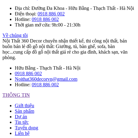
Địa chỉ
: Đường Đa Khoa - Hữu Bằng - Thạch Thất - Hà Nội
Điện thoại
:
0918 886 002
Hotline
:
0918 886 002
Thời gian mở cửa
: 9h:00 - 21:30h
Về chúng tôi
Nội Thất 360 Decor chuyên nhận thiết kế, thi công nội thất, bán
buôn bán lẻ đồ gỗ nội thất: Giường, tủ, bàn ghế, sofa, bàn
học...cung cấp đồ gỗ nội thất giá rẻ cho gia đình, khách sạn, văn
phòng.
Hữu Bằng - Thạch Thất - Hà Nội
0918 886 002
Noithat360decorvn@gmail.com
Hotline:
0918 886 002
THÔNG TIN
Giới thiệu
Sản phẩm
Dự án
Tin tức
Tuyển dụng
Liên hệ