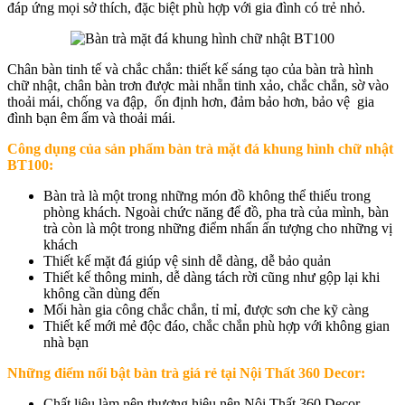
đáp ứng mọi sở thích, đặc biệt phù hợp với gia đình có trẻ nhỏ.
Chân bàn tinh tế và chắc chắn: thiết kế sáng tạo của bàn trà hình
chữ nhật, chân bàn trơn được mài nhẵn tinh xảo, chắc chắn, sờ vào
thoải mái, chống va đập, ổn định hơn, đảm bảo hơn, bảo vệ gia
đình bạn êm ấm và thoải mái.
Công dụng của sản phẩm b
àn trà mặt đá khung hình chữ nhật
BT100
:
Bàn trà là một trong những món đồ không thể thiếu trong
phòng khách. Ngoài chức năng để đồ, pha trà của mình, bàn
trà còn là một trong những điểm nhấn ấn tượng cho những vị
khách
Thiết kế mặt đá giúp vệ sinh dễ dàng, dễ bảo quản
Thiết kế thông minh, dễ dàng tách rời cũng như gộp lại khi
không cần dùng đến
Mối hàn gia công chắc chắn, tỉ mỉ, được sơn che kỹ càng
Thiết kế mới mẻ độc đáo, chắc chắn phù hợp với không gian
nhà bạn
Những điểm nổi bật bàn trà giá rẻ tại Nội Thất 360 Decor:
Chất liệu làm nên thương hiệu nên Nội Thất 360 Decor