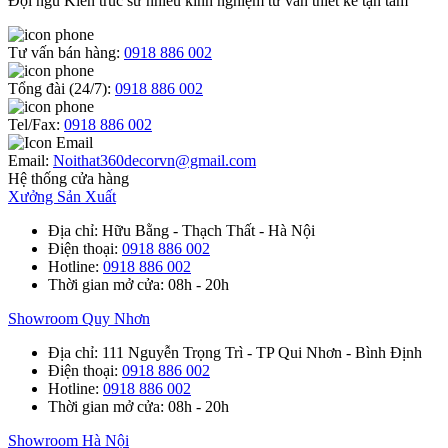
Đội ngũ Kiến trúc sư nhiều kinh nghiệm tư vấn thiết kế tận tâm
Tư vấn bán hàng:
0918 886 002
Tổng đài (24/7):
0918 886 002
Tel/Fax:
0918 886 002
Email:
Noithat360decorvn@gmail.com
Hệ thống cửa hàng
Xưởng Sản Xuất
Địa chỉ
: Hữu Bằng - Thạch Thất - Hà Nội
Điện thoại
:
0918 886 002
Hotline
:
0918 886 002
Thời gian mở cửa
: 08h - 20h
Showroom Quy Nhơn
Địa chỉ
: 111 Nguyễn Trọng Trì - TP Qui Nhơn - Bình Định
Điện thoại
:
0918 886 002
Hotline
:
0918 886 002
Thời gian mở cửa
: 08h - 20h
Showroom Hà Nội