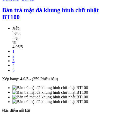
Bàn trà mặt đá khung hình chữ nhật
BT100
Xếp
hạng
hiện
tại!
4.05/5
1
2
3
4
5
Xếp hạng:
4.0
/
5
-
(259 Phiếu bầu)
Đặc điểm nổi bật