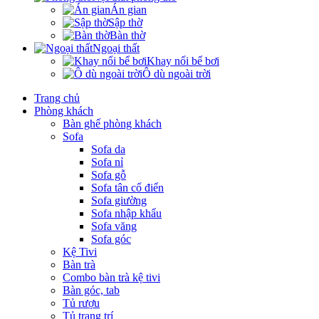
Án gian
Sập thờ
Bàn thờ
Ngoại thất
Khay nổi bể bơi
Ô dù ngoài trời
Trang chủ
Phòng khách
Bàn ghế phòng khách
Sofa
Sofa da
Sofa nỉ
Sofa gỗ
Sofa tân cổ điển
Sofa giường
Sofa nhập khẩu
Sofa văng
Sofa góc
Kệ Tivi
Bàn trà
Combo bàn trà kệ tivi
Bàn góc, tab
Tủ rượu
Tủ trang trí