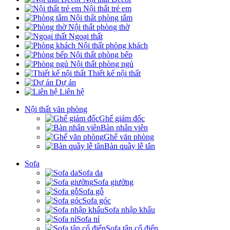
Nội thất trẻ em
Nội thất phòng tắm
Nội thất phòng thờ
Ngoại thất
Nội thất phòng khách
Nội thất phòng bếp
Nội thất phòng ngủ
Thiết kế nội thất
Dự án
Liên hệ
Nội thất văn phòng
Ghế giám đốc
Bàn nhân viên
Ghế văn phòng
Bàn quầy lễ tân
Sofa
Sofa da
Sofa giường
Sofa gỗ
Sofa góc
Sofa nhập khẩu
Sofa nỉ
Sofa tân cổ điển