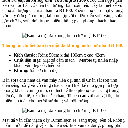
Bàn trà mặt đá khung hình chữ nhật BT100
được tích hợp ngăn
kéo và hộc bàn có diện tích tương đối thoải mái. Đây là thiết kế vô
cùng ấn tượng của mẫu bàn trà BT100. Kiểu dáng chữ nhật vuông
vức tuy đơn giản nhưng lại phù hợp với nhiều kiểu sofa văng, sofa
góc chữ L, sofa đơn trong nhiều không gian phòng khách khác
nhau.
Thông tin chi tiết b
àn trà mặt đá khung hình chữ nhật BT100
:
Kích thước:
Rộng 50cm x dài 100cm x cao 42cm
Chất liệu mặt:
Mặt đá cẩm thach – Marble tự nhiên nhập
khẩu, vân đẹp có chiều sâu
Khung:
Sắt sơn tĩnh điện
Bàn sofa chữ nhật đá vân mây hiện đại tinh tế Chân sắt sơn tĩnh
điện sáng bóng và vô cùng chắc chắn Thiết kế nhỏ gọn phù hợp
phòng khách căn hộ nhỏ, có thiết kế theo phong cách sang trọng,
hiện đại, tinh tế, kết cấu chắc chắn, độ bền cao với các vật liệu tự
nhiên, an toàn cho người sử dụng và môi trường.
Mặt đá vân cẩm thạch dày 16mm sạch sẽ, sang trọng, bền bỉ, không
thấm nước, dễ dàng vệ sinh, màu sắc hoa văn đa dạng, phong phú