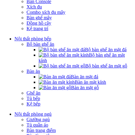
Bàn Console
Xích đu
Combo xích đu mây
Bàn ghế mây
Đồng hồ cây
Kệ trang trí
Nội thất phòng bếp
Bộ bàn ghế ăn
Bộ bàn ghế ăn mặt đá
Bộ bàn ghế ăn mặt
kính
Bộ bàn ghế ăn mặt gỗ
Bàn ăn
Bàn ăn mặt đá
Bàn ăn mặt kính
Bàn ăn mặt gỗ
Ghế ăn
Tủ bếp
Kệ bếp
Nội thất phòng ngủ
Giường ngủ
Tủ quần áo
Bàn trang điểm