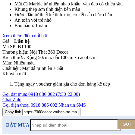
Mặt đá Marble tự nhiên nhập khẩu, vân đẹp có chiều sâu
Khung thép sơn tĩnh điện bền màu
Được đầu tư thiết kế tinh xảo, có kết cấu chắc chắn.
An toàn với trẻ nhỏ
Bảo hành: 1 năm
Xem thêm điểm nổi bật
Giá:
Liên hệ
Mã SP:
BT100
Thương hiệu:
Nội Thất 360 Decor
Kích thước:
Rộng 50cm x dài 100cm x cao 42cm
Màu:
Nhiều màu
Chất liệu:
Mặt đá tự nhiên +
Sắt
Khuyến mãi
Tặng ngay voucher giảm giá cho đơn hàng kế tiếp
Gọi đặt mua:
0918 886 002
(7:30-22:00)
Chat Zalo
Gọi điện thoại
0918 886 002
Nhắn tin SMS
Copy link
GỬI
ĐẶT MUA