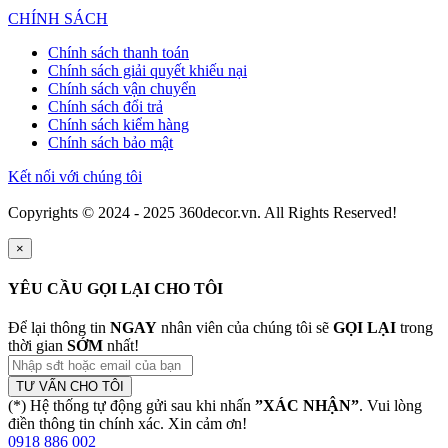
CHÍNH SÁCH
Chính sách thanh toán
Chính sách giải quyết khiếu nại
Chính sách vận chuyển
Chính sách đổi trả
Chính sách kiểm hàng
Chính sách bảo mật
Kết nối với chúng tôi
Copyrights © 2024 - 2025 360decor.vn. All Rights Reserved!
×
YÊU CẦU GỌI LẠI CHO TÔI
Để lại thông tin
NGAY
nhân viên của chúng tôi sẽ
GỌI LẠI
trong
thời gian
SỚM
nhất!
TƯ VẤN CHO TÔI
(*) Hệ thống tự động gửi sau khi nhấn
”XÁC NHẬN”
. Vui lòng
điền thông tin chính xác. Xin cảm ơn!
0918 886 002