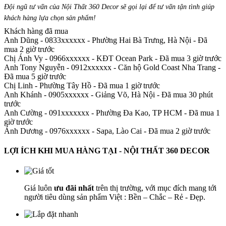
Đội ngũ tư vấn của Nội Thất 360 Decor sẽ gọi lại để tư vấn tận tình giúp
khách hàng lựa chọn sản phẩm
!
Khách hàng đã mua
Anh Dũng - 0833xxxxxx
-
Phường Hai Bà Trưng, Hà Nội - Đã
mua 2 giờ trước
Chị Ánh Vy - 0966xxxxxx
-
KĐT Ocean Park - Đã mua 3 giờ trước
Anh Tony Nguyễn - 0912xxxxxx
-
Căn hộ Gold Coast Nha Trang -
Đã mua 5 giờ trước
Chị Linh
-
Phường Tây Hồ - Đã mua 1 giờ trước
Anh Khánh - 0905xxxxxx
-
Giảng Võ, Hà Nội - Đã mua 30 phút
trước
Anh Cường - 091xxxxxxx
-
Phường Đa Kao, TP HCM - Đã mua 1
giờ trước
Ánh Dương - 0976xxxxxx
-
Sapa, Lào Cai - Đã mua 2 giờ trước
LỢI ÍCH KHI MUA HÀNG TẠI - NỘI THẤT 360 DECOR
Giá luôn
ưu đãi nhất
trên thị trường, với mục đích mang tới
người tiêu dùng sản phẩm Việt : Bền – Chắc – Rẻ - Đẹp.