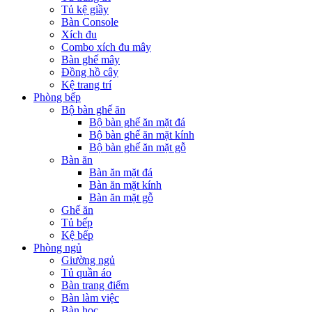
Tủ kệ giầy
Bàn Console
Xích đu
Combo xích đu mây
Bàn ghế mây
Đồng hồ cây
Kệ trang trí
Phòng bếp
Bộ bàn ghế ăn
Bộ bàn ghế ăn mặt đá
Bộ bàn ghế ăn mặt kính
Bộ bàn ghế ăn mặt gỗ
Bàn ăn
Bàn ăn mặt đá
Bàn ăn mặt kính
Bàn ăn mặt gỗ
Ghế ăn
Tủ bếp
Kệ bếp
Phòng ngủ
Giường ngủ
Tủ quần áo
Bàn trang điểm
Bàn làm việc
Bàn học