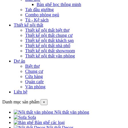
Bàn ghế học thông minh
Tab đầu giường
Combo phòng ngủ
Tủ - Kệ sách
Thiết kế nội thất
Thiết kế nội thất biệt thự
Thiết kế nội thất chung cư
Thiết kế nội thất khách sạn
Thiết kế nội thất nhà phố
Thiết kế nội thất showroom
Thiết kế nội thất văn phòng
Dự án
Biệt thự
Chung cư
Cửa hàng
Quán cafe
Văn phòng
Liên hệ
Danh mục sản phẩm
×
Nội thất văn phòng
Sofa
Bàn ghế các loại
Nội thất Decor