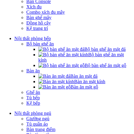
Bàn Console
Xích đu
Combo xích đu mây
Bàn ghế mây
Đồng hồ cây
Kệ trang trí
Nội thất phòng bếp
Bộ bàn ghế ăn
Bộ bàn ghế ăn mặt đá
Bộ bàn ghế ăn mặt
kính
Bộ bàn ghế ăn mặt gỗ
Bàn ăn
Bàn ăn mặt đá
Bàn ăn mặt kính
Bàn ăn mặt gỗ
Ghế ăn
Tủ bếp
Kệ bếp
Nội thất phòng ngủ
Giường ngủ
Tủ quần áo
Bàn trang điểm