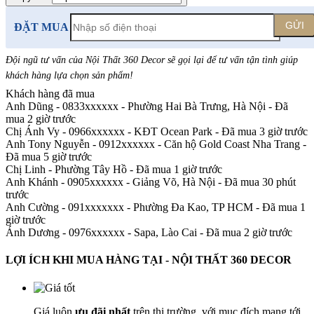
GỬI
ĐẶT MUA
Đội ngũ tư vấn của Nội Thất 360 Decor sẽ gọi lại để tư vấn tận tình giúp
khách hàng lựa chọn sản phẩm
!
Khách hàng đã mua
Anh Dũng - 0833xxxxxx
-
Phường Hai Bà Trưng, Hà Nội - Đã
mua 2 giờ trước
Chị Ánh Vy - 0966xxxxxx
-
KĐT Ocean Park - Đã mua 3 giờ trước
Anh Tony Nguyễn - 0912xxxxxx
-
Căn hộ Gold Coast Nha Trang -
Đã mua 5 giờ trước
Chị Linh
-
Phường Tây Hồ - Đã mua 1 giờ trước
Anh Khánh - 0905xxxxxx
-
Giảng Võ, Hà Nội - Đã mua 30 phút
trước
Anh Cường - 091xxxxxxx
-
Phường Đa Kao, TP HCM - Đã mua 1
giờ trước
Ánh Dương - 0976xxxxxx
-
Sapa, Lào Cai - Đã mua 2 giờ trước
LỢI ÍCH KHI MUA HÀNG TẠI - NỘI THẤT 360 DECOR
Giá luôn
ưu đãi nhất
trên thị trường, với mục đích mang tới