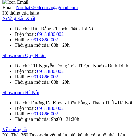
Email:
Noithat360decorvn@gmail.com
Hệ thống cửa hàng
Xưởng Sản Xuất
Địa chỉ
: Hữu Bằng - Thạch Thất - Hà Nội
Điện thoại
:
0918 886 002
Hotline
:
0918 886 002
Thời gian mở cửa
: 08h - 20h
Showroom Quy Nhơn
Địa chỉ
: 111 Nguyễn Trọng Trì - TP Qui Nhơn - Bình Định
Điện thoại
:
0918 886 002
Hotline
:
0918 886 002
Thời gian mở cửa
: 08h - 20h
Showroom Hà Nội
Địa chỉ
: Đường Đa Khoa - Hữu Bằng - Thạch Thất - Hà Nội
Điện thoại
:
0918 886 002
Hotline
:
0918 886 002
Thời gian mở cửa
: 9h:00 - 21:30h
Về chúng tôi
Nội Thất 360 Decor chuyên nhận thiết kế, thi công nội thất, bán