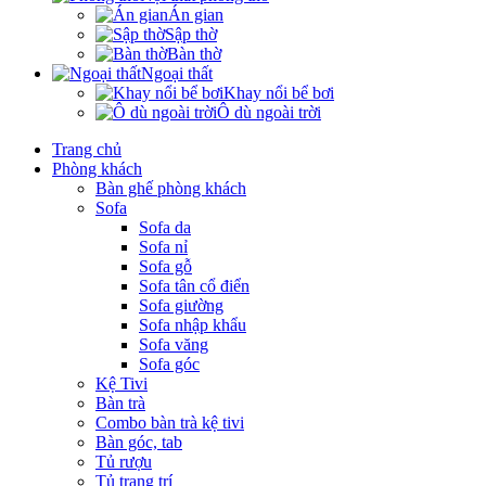
Án gian
Sập thờ
Bàn thờ
Ngoại thất
Khay nổi bể bơi
Ô dù ngoài trời
Trang chủ
Phòng khách
Bàn ghế phòng khách
Sofa
Sofa da
Sofa nỉ
Sofa gỗ
Sofa tân cổ điển
Sofa giường
Sofa nhập khẩu
Sofa văng
Sofa góc
Kệ Tivi
Bàn trà
Combo bàn trà kệ tivi
Bàn góc, tab
Tủ rượu
Tủ trang trí