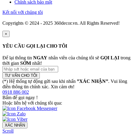
Chính sách bảo mật
Kết nối với chúng tôi
Copyrights © 2024 - 2025 360decor.vn. All Rights Reserved!
×
YÊU CẦU GỌI LẠI CHO TÔI
Để lại thông tin
NGAY
nhân viên của chúng tôi sẽ
GỌI LẠI
trong
thời gian
SỚM
nhất!
TƯ VẤN CHO TÔI
(*) Hệ thống tự động gửi sau khi nhấn
”XÁC NHẬN”
. Vui lòng
điền thông tin chính xác. Xin cảm ơn!
0918 886 002
Bấm để gọi ngay
!
Hoặc liên hệ với chúng tôi qua:
XÁC NHẬN
Scroll