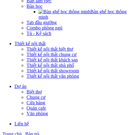
Bàn làm việc
Bàn học
Bàn ghế học thông
minh
Tab đầu giường
Combo phòng ngủ
Tủ - Kệ sách
Thiết kế nội thất
Thiết kế nội thất biệt thự
Thiết kế nội thất chung cư
Thiết kế nội thất khách sạn
Thiết kế nội thất nhà phố
Thiết kế nội thất showroom
Thiết kế nội thất văn phòng
Dự án
Biệt thự
Chung cư
Cửa hàng
Quán cafe
Văn phòng
Liên hệ
Trang chủ
Bàn trà