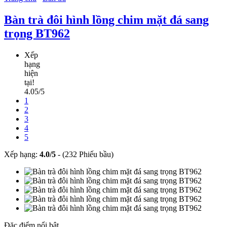
Bàn trà đôi hình lồng chim mặt đá sang
trọng BT962
Xếp
hạng
hiện
tại!
4.05/5
1
2
3
4
5
Xếp hạng:
4.0
/
5
-
(232 Phiếu bầu)
Đặc điểm nổi bật