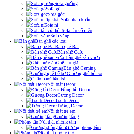
Sofa giường
Sofa gỗ
Sofa góc
Sofa nhập khẩu
Sofa nỉ
Sofa tân cổ điển
Sofa văng
Bàn ghế các loại
Bàn ghế Bar
Bàn ghế Cafe
Bàn ghế sân vườn
Ghế thư giãn
Bàn ghế Gaming
Giường ghế bể bơi
Chân bàn
Nội thất Decor
Đồng hồ Decor
Gương Decor
Tranh Decor
Tượng Decor
Nội thất trẻ em
Giường tầng
Nội thất phòng tắm
Gương phòng tắm
Nội thất phòng thờ