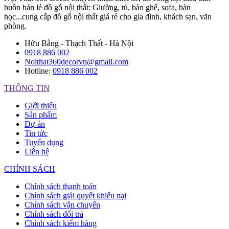
buôn bán lẻ đồ gỗ nội thất: Giường, tủ, bàn ghế, sofa, bàn
học...cung cấp đồ gỗ nội thất giá rẻ cho gia đình, khách sạn, văn
phòng.
Hữu Bằng - Thạch Thất - Hà Nội
0918 886 002
Noithat360decorvn@gmail.com
Hotline:
0918 886 002
THÔNG TIN
Giới thiệu
Sản phẩm
Dự án
Tin tức
Tuyển dụng
Liên hệ
CHÍNH SÁCH
Chính sách thanh toán
Chính sách giải quyết khiếu nại
Chính sách vận chuyển
Chính sách đổi trả
Chính sách kiểm hàng