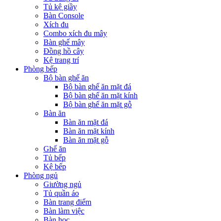
Tủ kệ giầy
Bàn Console
Xích đu
Combo xích đu mây
Bàn ghế mây
Đồng hồ cây
Kệ trang trí
Phòng bếp
Bộ bàn ghế ăn
Bộ bàn ghế ăn mặt đá
Bộ bàn ghế ăn mặt kính
Bộ bàn ghế ăn mặt gỗ
Bàn ăn
Bàn ăn mặt đá
Bàn ăn mặt kính
Bàn ăn mặt gỗ
Ghế ăn
Tủ bếp
Kệ bếp
Phòng ngủ
Giường ngủ
Tủ quần áo
Bàn trang điểm
Bàn làm việc
Bàn học