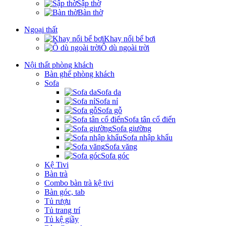
Sập thờ
Bàn thờ
Ngoại thất
Khay nổi bể bơi
Ô dù ngoài trời
Nội thất phòng khách
Bàn ghế phòng khách
Sofa
Sofa da
Sofa nỉ
Sofa gỗ
Sofa tân cổ điển
Sofa giường
Sofa nhập khẩu
Sofa văng
Sofa góc
Kệ Tivi
Bàn trà
Combo bàn trà kệ tivi
Bàn góc, tab
Tủ rượu
Tủ trang trí
Tủ kệ giầy