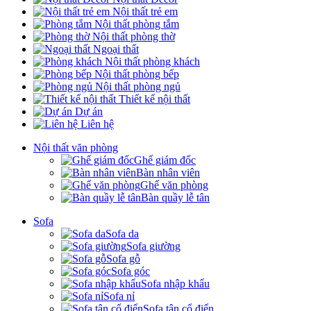
Nội thất trẻ em
Nội thất phòng tắm
Nội thất phòng thờ
Ngoại thất
Nội thất phòng khách
Nội thất phòng bếp
Nội thất phòng ngủ
Thiết kế nội thất
Dự án
Liên hệ
Nội thất văn phòng
Ghế giám đốc
Bàn nhân viên
Ghế văn phòng
Bàn quầy lễ tân
Sofa
Sofa da
Sofa giường
Sofa gỗ
Sofa góc
Sofa nhập khẩu
Sofa nỉ
Sofa tân cổ điển