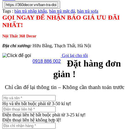
Tags :
bàn trà nhập khẩu
,
bàn trà mặt đá
,
bàn trà sofa
GỌI NGAY ĐỂ NHẬN BÁO GIÁ ƯU ĐÃI
NHẤT!
Nội Thất 360 Decor
Địa chỉ xưởng:
Hữu Bằng, Thạch Thất, Hà Nội
Gọi lại cho tôi
Đặt hàng đơn
0918 886 002
giản !
Chỉ cần để lại thông tin – Không cần thanh toán trước
Họ và tên bắt buộc phải từ 3-50 kí tự!
Điện thoại liên hệ bắt buộc phải từ 3-25 kí tự!
Điện thoại liên hệ không hợp lệ!