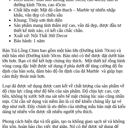
đường kính 70cm, cao 45cm
Chất liệu mặt: Mặt đá cẩm thach – Marble tự nhiên nhập
khẩu, vân đẹp có chiều sâu
Khung: Thép sơn tĩnh điện
Sản phẩm mang tính thẩm mỹ cao, vân đá đẹp, được đầu tư
thiết kế tinh xảo, có kết cấu chắc chắn.
Xuất xứ: Nội Thất 360 Decor
Bảo hành: 1 năm
Bàn Trà Lồng Chim bao gồm một bàn lớn (Đường kính 70cm) và
một bàn nhỏ (Đường kính 50cm. Bàn nhỏ có thể được đặt dưới bàn
lớn hơn. Bạn có thể kết hợp chúng tùy thích. Một thiết kế rỗng hình
vòng cung đặc biệt được sử dụng ở phía dưới để tăng cường độ ổn
định của bàn sofa, đảm bảo độ ổn định của đá Marble và giúp bạn
cảm thấy thoải mái hơn.
Loại đá được sử dụng được cam kết về chất lượng của sản phẩm về
độ chịu lực cũng như độ bền của sản phẩm. Độ chịu lực cao, cực
bền, không bị xước bởi ma sát nên bề mặt chúng lúc nào cũng nhẵn
mịn. Chỉ cần sử dụng vài mềm ẩm là có thể khiến chúng lấy lại vẻ
đẹp như mới. Đây chính là ưu điểm của những mẫu bàn mặt đá kiểu
dáng tự nhiên vốn được rất nhiều người yêu thích.
Phong cách hiện đại và tối giản, tạo ra không gian sạch sẽ và không
lộn xộn, hoàn hảo cho việc thư giãn. Nó có thể được sử dụng để