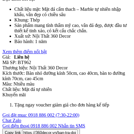
Chất liệu mặt: Mặt đá cẩm thach – Marble tự nhiên nhập
khẩu, vân đẹp có chiều sâu
Khung: Thép
Sản phẩm mang tính thẩm mỹ cao, vân đá đẹp, được đầu tư
thiết kế tinh xảo, có kết cấu chắc chắn.
Xuất xứ: Nội Thất 360 Decor
Bảo hành: 1 năm
Xem thêm điểm nổi bật
Giá:
Liên hệ
Mã SP:
BT962
Thương hiệu:
Nội Thất 360 Decor
Kích thước:
Bàn nhỏ đường kính 50cm, cao 40cm, bàn to đường
kính 70cm, cao 45cm
Màu:
Nhiều màu
Chất liệu:
Mặt đá tự nhiên
Khuyến mãi
Tặng ngay voucher giảm giá cho đơn hàng kế tiếp
Gọi đặt mua:
0918 886 002
(7:30-22:00)
Chat Zalo
Gọi điện thoại
0918 886 002
Nhắn tin SMS
Copy link