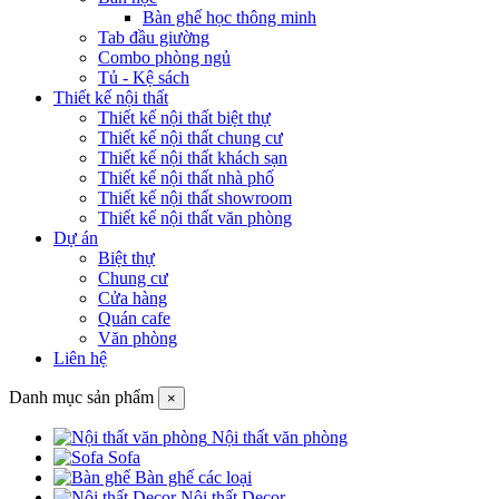
Bàn ghế học thông minh
Tab đầu giường
Combo phòng ngủ
Tủ - Kệ sách
Thiết kế nội thất
Thiết kế nội thất biệt thự
Thiết kế nội thất chung cư
Thiết kế nội thất khách sạn
Thiết kế nội thất nhà phố
Thiết kế nội thất showroom
Thiết kế nội thất văn phòng
Dự án
Biệt thự
Chung cư
Cửa hàng
Quán cafe
Văn phòng
Liên hệ
Danh mục sản phẩm
×
Nội thất văn phòng
Sofa
Bàn ghế các loại
Nội thất Decor