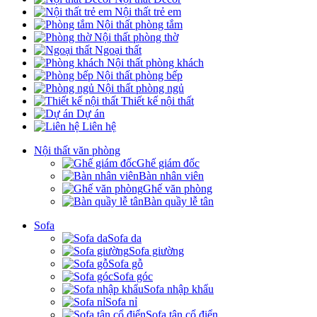
Nội thất trẻ em
Nội thất phòng tắm
Nội thất phòng thờ
Ngoại thất
Nội thất phòng khách
Nội thất phòng bếp
Nội thất phòng ngủ
Thiết kế nội thất
Dự án
Liên hệ
Nội thất văn phòng
Ghế giám đốc
Bàn nhân viên
Ghế văn phòng
Bàn quầy lễ tân
Sofa
Sofa da
Sofa giường
Sofa gỗ
Sofa góc
Sofa nhập khẩu
Sofa nỉ
Sofa tân cổ điển