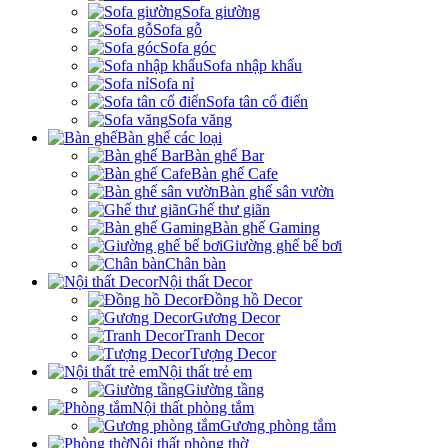
Sofa giường
Sofa gỗ
Sofa góc
Sofa nhập khẩu
Sofa nỉ
Sofa tân cổ điển
Sofa văng
Bàn ghế các loại
Bàn ghế Bar
Bàn ghế Cafe
Bàn ghế sân vườn
Ghế thư giãn
Bàn ghế Gaming
Giường ghế bể bơi
Chân bàn
Nội thất Decor
Đồng hồ Decor
Gương Decor
Tranh Decor
Tượng Decor
Nội thất trẻ em
Giường tầng
Nội thất phòng tắm
Gương phòng tắm
Nội thất phòng thờ