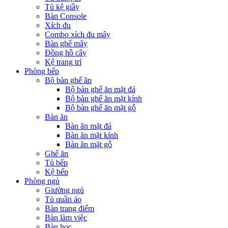
Tủ kệ giầy
Bàn Console
Xích đu
Combo xích đu mây
Bàn ghế mây
Đồng hồ cây
Kệ trang trí
Phòng bếp
Bộ bàn ghế ăn
Bộ bàn ghế ăn mặt đá
Bộ bàn ghế ăn mặt kính
Bộ bàn ghế ăn mặt gỗ
Bàn ăn
Bàn ăn mặt đá
Bàn ăn mặt kính
Bàn ăn mặt gỗ
Ghế ăn
Tủ bếp
Kệ bếp
Phòng ngủ
Giường ngủ
Tủ quần áo
Bàn trang điểm
Bàn làm việc
Bàn học