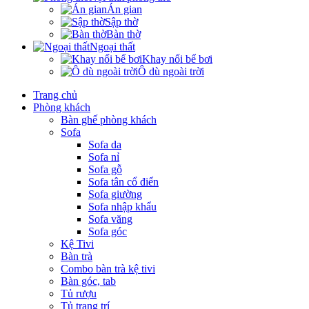
Án gian
Sập thờ
Bàn thờ
Ngoại thất
Khay nổi bể bơi
Ô dù ngoài trời
Trang chủ
Phòng khách
Bàn ghế phòng khách
Sofa
Sofa da
Sofa nỉ
Sofa gỗ
Sofa tân cổ điển
Sofa giường
Sofa nhập khẩu
Sofa văng
Sofa góc
Kệ Tivi
Bàn trà
Combo bàn trà kệ tivi
Bàn góc, tab
Tủ rượu
Tủ trang trí