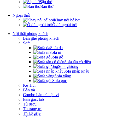
Sập thờ
Bàn thờ
Ngoại thất
Khay nổi bể bơi
Ô dù ngoài trời
Nội thất phòng khách
Bàn ghế phòng khách
Sofa
Sofa da
Sofa nỉ
Sofa gỗ
Sofa tân cổ điển
Sofa giường
Sofa nhập khẩu
Sofa văng
Sofa góc
Kệ Tivi
Bàn trà
Combo bàn trà kệ tivi
Bàn góc, tab
Tủ rượu
Tủ trang trí
Tủ kệ giầy