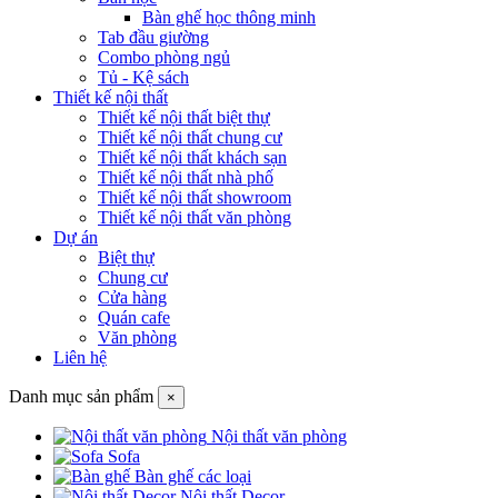
Bàn ghế học thông minh
Tab đầu giường
Combo phòng ngủ
Tủ - Kệ sách
Thiết kế nội thất
Thiết kế nội thất biệt thự
Thiết kế nội thất chung cư
Thiết kế nội thất khách sạn
Thiết kế nội thất nhà phố
Thiết kế nội thất showroom
Thiết kế nội thất văn phòng
Dự án
Biệt thự
Chung cư
Cửa hàng
Quán cafe
Văn phòng
Liên hệ
Danh mục sản phẩm
×
Nội thất văn phòng
Sofa
Bàn ghế các loại
Nội thất Decor