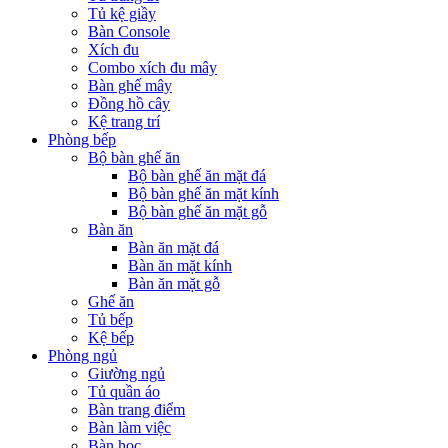
Tủ kệ giầy
Bàn Console
Xích đu
Combo xích đu mây
Bàn ghế mây
Đồng hồ cây
Kệ trang trí
Phòng bếp
Bộ bàn ghế ăn
Bộ bàn ghế ăn mặt đá
Bộ bàn ghế ăn mặt kính
Bộ bàn ghế ăn mặt gỗ
Bàn ăn
Bàn ăn mặt đá
Bàn ăn mặt kính
Bàn ăn mặt gỗ
Ghế ăn
Tủ bếp
Kệ bếp
Phòng ngủ
Giường ngủ
Tủ quần áo
Bàn trang điểm
Bàn làm việc
Bàn học