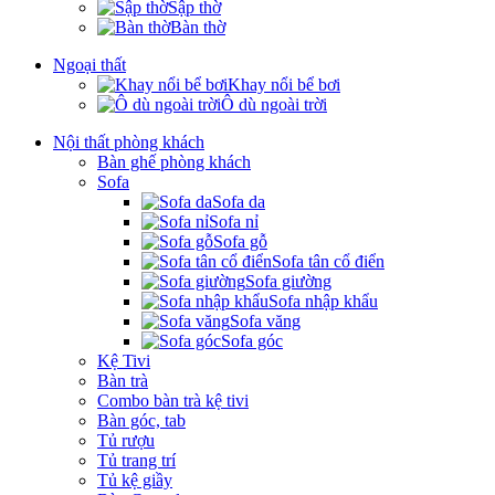
Sập thờ
Bàn thờ
Ngoại thất
Khay nổi bể bơi
Ô dù ngoài trời
Nội thất phòng khách
Bàn ghế phòng khách
Sofa
Sofa da
Sofa nỉ
Sofa gỗ
Sofa tân cổ điển
Sofa giường
Sofa nhập khẩu
Sofa văng
Sofa góc
Kệ Tivi
Bàn trà
Combo bàn trà kệ tivi
Bàn góc, tab
Tủ rượu
Tủ trang trí
Tủ kệ giầy