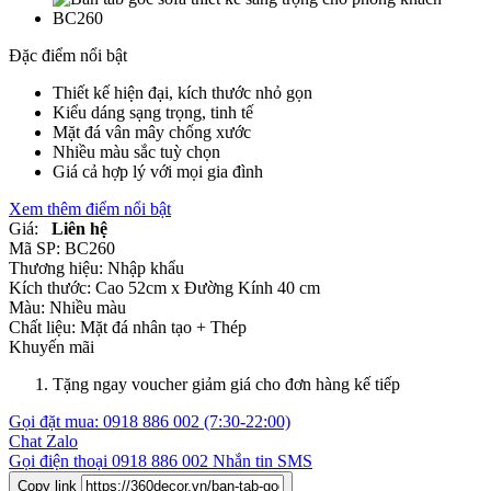
Đặc điểm nổi bật
Thiết kế hiện đại, kích thước nhỏ gọn
Kiểu dáng sạng trọng, tinh tế
Mặt đá vân mây chống xước
Nhiều màu sắc tuỳ chọn
Giá cả hợp lý với mọi gia đình
Xem thêm điểm nổi bật
Giá:
Liên hệ
Mã SP:
BC260
Thương hiệu:
Nhập khẩu
Kích thước:
Cao 52cm x Đường Kính 40 cm
Màu:
Nhiều màu
Chất liệu:
Mặt đá nhân tạo +
Thép
Khuyến mãi
Tặng ngay voucher giảm giá cho đơn hàng kế tiếp
Gọi đặt mua:
0918 886 002
(7:30-22:00)
Chat Zalo
Gọi điện thoại
0918 886 002
Nhắn tin SMS
Copy link