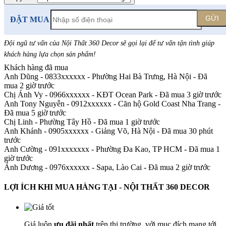
GỬI
ĐẶT MUA
Đội ngũ tư vấn của Nội Thất 360 Decor sẽ gọi lại để tư vấn tận tình giúp
khách hàng lựa chọn sản phẩm
!
Khách hàng đã mua
Anh Dũng - 0833xxxxxx
-
Phường Hai Bà Trưng, Hà Nội - Đã
mua 2 giờ trước
Chị Ánh Vy - 0966xxxxxx
-
KĐT Ocean Park - Đã mua 3 giờ trước
Anh Tony Nguyễn - 0912xxxxxx
-
Căn hộ Gold Coast Nha Trang -
Đã mua 5 giờ trước
Chị Linh
-
Phường Tây Hồ - Đã mua 1 giờ trước
Anh Khánh - 0905xxxxxx
-
Giảng Võ, Hà Nội - Đã mua 30 phút
trước
Anh Cường - 091xxxxxxx
-
Phường Đa Kao, TP HCM - Đã mua 1
giờ trước
Ánh Dương - 0976xxxxxx
-
Sapa, Lào Cai - Đã mua 2 giờ trước
LỢI ÍCH KHI MUA HÀNG TẠI - NỘI THẤT 360 DECOR
Giá luôn
ưu đãi nhất
trên thị trường, với mục đích mang tới