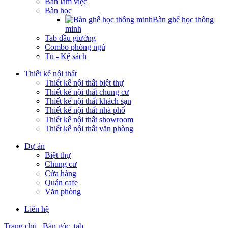
Bàn làm việc
Bàn học
Bàn ghế học thông
minh
Tab đầu giường
Combo phòng ngủ
Tủ - Kệ sách
Thiết kế nội thất
Thiết kế nội thất biệt thự
Thiết kế nội thất chung cư
Thiết kế nội thất khách sạn
Thiết kế nội thất nhà phố
Thiết kế nội thất showroom
Thiết kế nội thất văn phòng
Dự án
Biệt thự
Chung cư
Cửa hàng
Quán cafe
Văn phòng
Liên hệ
Trang chủ
Bàn góc, tab