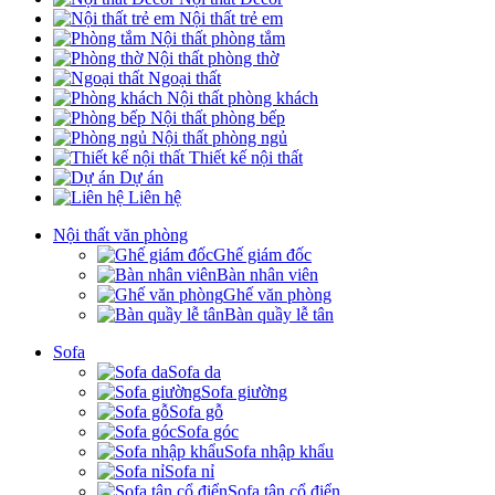
Nội thất trẻ em
Nội thất phòng tắm
Nội thất phòng thờ
Ngoại thất
Nội thất phòng khách
Nội thất phòng bếp
Nội thất phòng ngủ
Thiết kế nội thất
Dự án
Liên hệ
Nội thất văn phòng
Ghế giám đốc
Bàn nhân viên
Ghế văn phòng
Bàn quầy lễ tân
Sofa
Sofa da
Sofa giường
Sofa gỗ
Sofa góc
Sofa nhập khẩu
Sofa nỉ
Sofa tân cổ điển