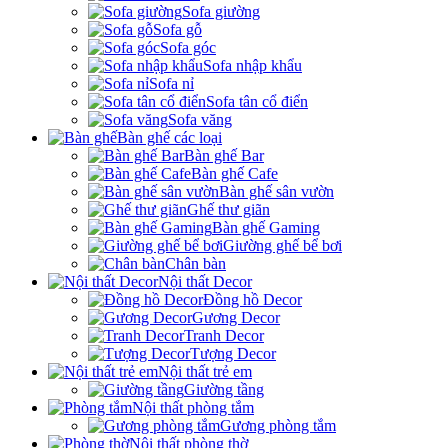
Sofa giường
Sofa gỗ
Sofa góc
Sofa nhập khẩu
Sofa nỉ
Sofa tân cổ điển
Sofa văng
Bàn ghế các loại
Bàn ghế Bar
Bàn ghế Cafe
Bàn ghế sân vườn
Ghế thư giãn
Bàn ghế Gaming
Giường ghế bể bơi
Chân bàn
Nội thất Decor
Đồng hồ Decor
Gương Decor
Tranh Decor
Tượng Decor
Nội thất trẻ em
Giường tầng
Nội thất phòng tắm
Gương phòng tắm
Nội thất phòng thờ