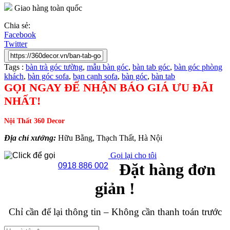
Giao hàng toàn quốc
Chia sẻ:
Facebook
Twitter
Tags :
bàn trà góc tường
,
mẫu bàn góc
,
bàn tab góc
,
bàn góc phòng
khách
,
bàn góc sofa
,
bạn cạnh sofa
,
bàn góc
,
bàn tab
GỌI NGAY ĐỂ NHẬN BÁO GIÁ ƯU ĐÃI
NHẤT!
Nội Thất 360 Decor
Địa chỉ xưởng:
Hữu Bằng, Thạch Thất, Hà Nội
Gọi lại cho tôi
Đặt hàng đơn
0918 886 002
giản !
Chỉ cần để lại thông tin – Không cần thanh toán trước