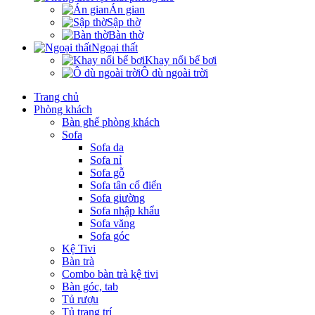
Án gian
Sập thờ
Bàn thờ
Ngoại thất
Khay nổi bể bơi
Ô dù ngoài trời
Trang chủ
Phòng khách
Bàn ghế phòng khách
Sofa
Sofa da
Sofa nỉ
Sofa gỗ
Sofa tân cổ điển
Sofa giường
Sofa nhập khẩu
Sofa văng
Sofa góc
Kệ Tivi
Bàn trà
Combo bàn trà kệ tivi
Bàn góc, tab
Tủ rượu
Tủ trang trí