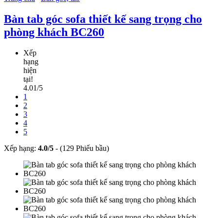
Bàn tab góc sofa thiết kế sang trọng cho
phòng khách BC260
Xếp
hạng
hiện
tại!
4.01/5
1
2
3
4
5
Xếp hạng:
4.0
/
5
-
(129 Phiếu bầu)