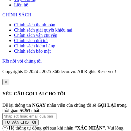
Liên hệ
CHÍNH SÁCH
Chính sách thanh toán
Chính sách giải quyết khiếu nại
Chính sách vận chuyển
Chính sách đổi trả
Chính sách kiểm hàng
Chính sách bảo mật
Kết nối với chúng tôi
Copyrights © 2024 - 2025 360decor.vn. All Rights Reserved!
×
YÊU CẦU GỌI LẠI CHO TÔI
Để lại thông tin
NGAY
nhân viên của chúng tôi sẽ
GỌI LẠI
trong
thời gian
SỚM
nhất!
TƯ VẤN CHO TÔI
(*) Hệ thống tự động gửi sau khi nhấn
”XÁC NHẬN”
. Vui lòng