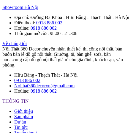
Showroom Hà Nội
Địa chỉ
: Đường Đa Khoa - Hữu Bằng - Thạch Thất - Hà Nội
Điện thoại
:
0918 886 002
Hotline
:
0918 886 002
Thời gian mở cửa
: 9h:00 - 21:30h
Về chúng tôi
Nội Thất 360 Decor chuyên nhận thiết kế, thi công nội thất, bán
buôn bán lẻ đồ gỗ nội thất: Giường, tủ, bàn ghế, sofa, bàn
học...cung cấp đồ gỗ nội thất giá rẻ cho gia đình, khách sạn, văn
phòng.
Hữu Bằng - Thạch Thất - Hà Nội
0918 886 002
Noithat360decorvn@gmail.com
Hotline:
0918 886 002
THÔNG TIN
Giới thiệu
Sản phẩm
Dự án
Tin tức
Tuyển dụng