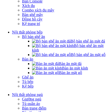
Bàn Console
Xích đu
Combo xích đu mây
Bàn ghế mây
Đồng hồ cây
Kệ trang trí
Nội thất phòng bếp
Bộ bàn ghế ăn
Bộ bàn ghế ăn mặt đá
Bộ bàn ghế ăn mặt
kính
Bộ bàn ghế ăn mặt gỗ
Bàn ăn
Bàn ăn mặt đá
Bàn ăn mặt kính
Bàn ăn mặt gỗ
Ghế ăn
Tủ bếp
Kệ bếp
Nội thất phòng ngủ
Giường ngủ
Tủ quần áo
Bàn trang điểm