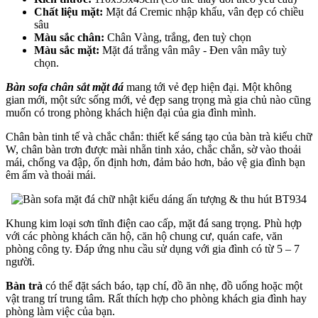
Chất liệu mặt:
Mặt đá Cremic nhập khẩu, vân đẹp có chiều
sâu
Màu sắc chân:
Chân Vàng, trắng, đen tuỳ chọn
Màu sắc mặt:
Mặt đá trắng vân mây - Đen vân mây tuỳ
chọn.
Bàn sofa chân sắt mặt đá
mang tới vẻ đẹp hiện đại. Một không
gian mới, một sức sống mới, vẻ đẹp sang trọng mà gia chủ nào cũng
muốn có trong phòng khách hiện đại của gia đình mình.
Chân bàn tinh tế và chắc chắn: thiết kế sáng tạo của bàn trà kiểu chữ
W, chân bàn trơn được mài nhẵn tinh xảo, chắc chắn, sờ vào thoải
mái, chống va đập, ổn định hơn, đảm bảo hơn, bảo vệ gia đình bạn
êm ấm và thoải mái.
Khung kim loại sơn tĩnh điện cao cấp, mặt đá sang trọng. Phù hợp
với các phòng khách căn hộ, căn hộ chung cư, quán cafe, văn
phòng công ty. Đáp ứng nhu cầu sử dụng với gia đình có từ 5 – 7
người.
Bàn trà
có thể đặt sách báo, tạp chí, đồ ăn nhẹ, đồ uống hoặc một
vật trang trí trung tâm. Rất thích hợp cho phòng khách gia đình hay
phòng làm việc của bạn.