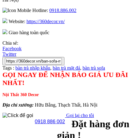
Hotline:
0918.886.002
Website:
https://360decor.vn/
Giao hàng toàn quốc
Chia sẻ:
Facebook
Twitter
Tags :
bàn trà nhập khẩu
,
bàn trà mặt đá
,
bàn trà sofa
GỌI NGAY ĐỂ NHẬN BÁO GIÁ ƯU ĐÃI
NHẤT!
Nội Thất 360 Decor
Địa chỉ xưởng:
Hữu Bằng, Thạch Thất, Hà Nội
Gọi lại cho tôi
Đặt hàng đơn
0918 886 002
giản !