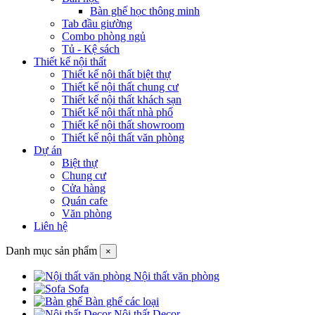
Bàn ghế học thông minh
Tab đầu giường
Combo phòng ngủ
Tủ - Kệ sách
Thiết kế nội thất
Thiết kế nội thất biệt thự
Thiết kế nội thất chung cư
Thiết kế nội thất khách sạn
Thiết kế nội thất nhà phố
Thiết kế nội thất showroom
Thiết kế nội thất văn phòng
Dự án
Biệt thự
Chung cư
Cửa hàng
Quán cafe
Văn phòng
Liên hệ
Danh mục sản phẩm
×
Nội thất văn phòng
Sofa
Bàn ghế các loại
Nội thất Decor