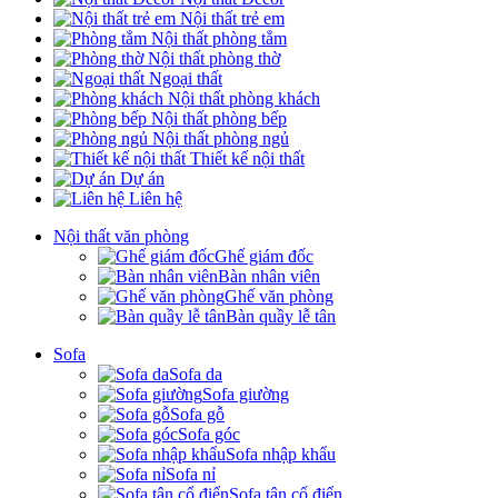
Nội thất trẻ em
Nội thất phòng tắm
Nội thất phòng thờ
Ngoại thất
Nội thất phòng khách
Nội thất phòng bếp
Nội thất phòng ngủ
Thiết kế nội thất
Dự án
Liên hệ
Nội thất văn phòng
Ghế giám đốc
Bàn nhân viên
Ghế văn phòng
Bàn quầy lễ tân
Sofa
Sofa da
Sofa giường
Sofa gỗ
Sofa góc
Sofa nhập khẩu
Sofa nỉ
Sofa tân cổ điển