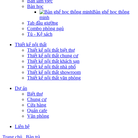
Bàn làm việc
Bàn học
Bàn ghế học thông
minh
Tab đầu giường
Combo phòng ngủ
Tủ - Kệ sách
Thiết kế nội thất
Thiết kế nội thất biệt thự
Thiết kế nội thất chung cư
Thiết kế nội thất khách sạn
Thiết kế nội thất nhà phố
Thiết kế nội thất showroom
Thiết kế nội thất văn phòng
Dự án
Biệt thự
Chung cư
Cửa hàng
Quán cafe
Văn phòng
Liên hệ
Trang chủ
Bàn trà