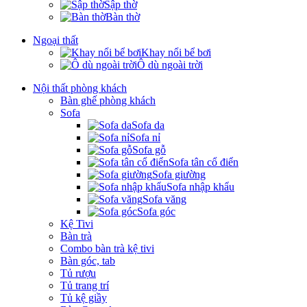
Sập thờ
Bàn thờ
Ngoại thất
Khay nổi bể bơi
Ô dù ngoài trời
Nội thất phòng khách
Bàn ghế phòng khách
Sofa
Sofa da
Sofa nỉ
Sofa gỗ
Sofa tân cổ điển
Sofa giường
Sofa nhập khẩu
Sofa văng
Sofa góc
Kệ Tivi
Bàn trà
Combo bàn trà kệ tivi
Bàn góc, tab
Tủ rượu
Tủ trang trí
Tủ kệ giầy