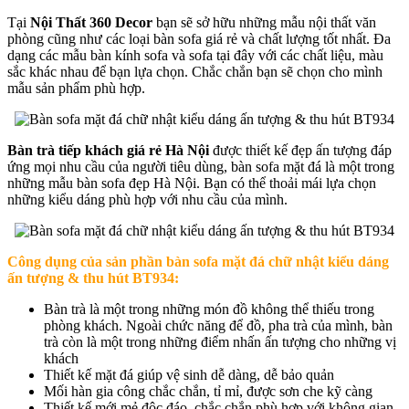
Tại
Nội Thất 360 Decor
bạn sẽ sở hữu những mẫu nội thất văn
phòng cũng như các loại bàn sofa giá rẻ và chất lượng tốt nhất. Đa
dạng các mẫu bàn kính sofa và sofa tại đây với các chất liệu, màu
sắc khác nhau để bạn lựa chọn. Chắc chắn bạn sẽ chọn cho mình
mẫu sản phẩm phù hợp.
Bàn trà tiếp khách giá rẻ Hà Nội
được thiết kế đẹp ấn tượng đáp
ứng mọi nhu cầu của người tiêu dùng, bàn sofa mặt đá là một trong
những mẫu bàn sofa đẹp Hà Nội. Bạn có thể thoải mái lựa chọn
những kiểu dáng phù hợp với nhu cầu của mình.
Công dụng của sản phần b
àn sofa mặt đá chữ nhật kiểu dáng
ấn tượng & thu hút BT934
:
Bàn trà là một trong những món đồ không thể thiếu trong
phòng khách. Ngoài chức năng để đồ, pha trà của mình, bàn
trà còn là một trong những điểm nhấn ấn tượng cho những vị
khách
Thiết kế mặt đá giúp vệ sinh dễ dàng, dễ bảo quản
Mối hàn gia công chắc chắn, tỉ mỉ, được sơn che kỹ càng
Thiết kế mới mẻ độc đáo, chắc chắn phù hợp với không gian