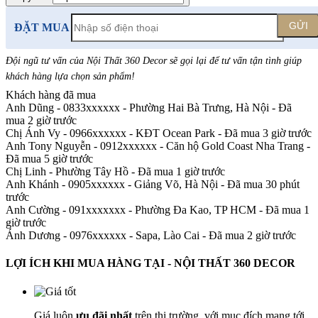
GỬI
ĐẶT MUA
Đội ngũ tư vấn của Nội Thất 360 Decor sẽ gọi lại để tư vấn tận tình giúp
khách hàng lựa chọn sản phẩm
!
Khách hàng đã mua
Anh Dũng - 0833xxxxxx
-
Phường Hai Bà Trưng, Hà Nội - Đã
mua 2 giờ trước
Chị Ánh Vy - 0966xxxxxx
-
KĐT Ocean Park - Đã mua 3 giờ trước
Anh Tony Nguyễn - 0912xxxxxx
-
Căn hộ Gold Coast Nha Trang -
Đã mua 5 giờ trước
Chị Linh
-
Phường Tây Hồ - Đã mua 1 giờ trước
Anh Khánh - 0905xxxxxx
-
Giảng Võ, Hà Nội - Đã mua 30 phút
trước
Anh Cường - 091xxxxxxx
-
Phường Đa Kao, TP HCM - Đã mua 1
giờ trước
Ánh Dương - 0976xxxxxx
-
Sapa, Lào Cai - Đã mua 2 giờ trước
LỢI ÍCH KHI MUA HÀNG TẠI - NỘI THẤT 360 DECOR
Giá luôn
ưu đãi nhất
trên thị trường, với mục đích mang tới