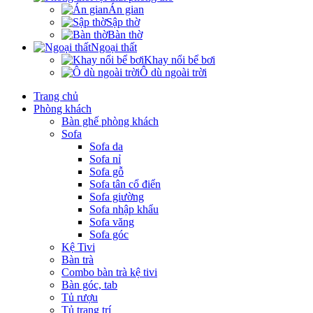
Án gian
Sập thờ
Bàn thờ
Ngoại thất
Khay nổi bể bơi
Ô dù ngoài trời
Trang chủ
Phòng khách
Bàn ghế phòng khách
Sofa
Sofa da
Sofa nỉ
Sofa gỗ
Sofa tân cổ điển
Sofa giường
Sofa nhập khẩu
Sofa văng
Sofa góc
Kệ Tivi
Bàn trà
Combo bàn trà kệ tivi
Bàn góc, tab
Tủ rượu
Tủ trang trí