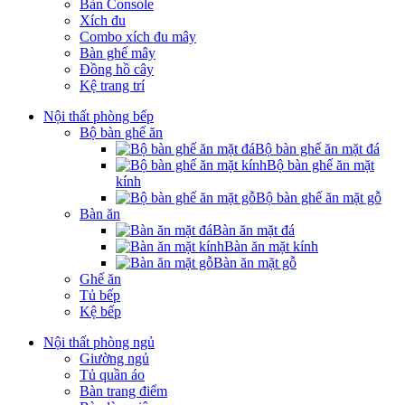
Bàn Console
Xích đu
Combo xích đu mây
Bàn ghế mây
Đồng hồ cây
Kệ trang trí
Nội thất phòng bếp
Bộ bàn ghế ăn
Bộ bàn ghế ăn mặt đá
Bộ bàn ghế ăn mặt
kính
Bộ bàn ghế ăn mặt gỗ
Bàn ăn
Bàn ăn mặt đá
Bàn ăn mặt kính
Bàn ăn mặt gỗ
Ghế ăn
Tủ bếp
Kệ bếp
Nội thất phòng ngủ
Giường ngủ
Tủ quần áo
Bàn trang điểm