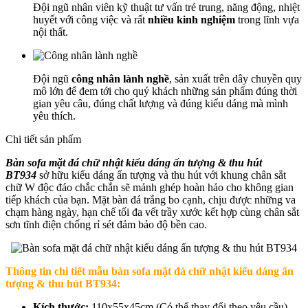
Đội ngũ nhân viên kỹ thuật tư vấn trẻ trung, năng động, nhiệt
huyết với công việc và rất
nhiều kinh nghiệm
trong lĩnh vựa
nội thất.
Đội ngũ
công nhân lành nghề
, sản xuất trên dây chuyền quy
mô lớn để đem tới cho quý khách những sản phẩm đúng thời
gian yêu câu, đúng chất lượng và đúng kiểu dáng mà mình
yêu thích.
Chi tiết sản phẩm
Bàn sofa mặt đá chữ nhật kiểu dáng ấn tượng & thu hút
BT934
sở hữu kiểu dáng ấn tượng và thu hút với khung chân sắt
chữ W độc đáo chắc chắn sẽ mảnh ghép hoàn hảo cho không gian
tiếp khách của bạn. Mặt bàn đá trắng bo cạnh, chịu được những va
chạm hàng ngày, hạn chế tối đa vết trầy xước kết hợp cùng chân sắt
sơn tĩnh điện chống rỉ sét đảm bảo độ bền cao.
Thông tin chi tiết mẫu b
àn sofa mặt đá chữ nhật kiểu dáng ấn
tượng & thu hút BT934
:
Kích thước:
110x55x45cm (Có thể thay đổi theo yêu cầu)