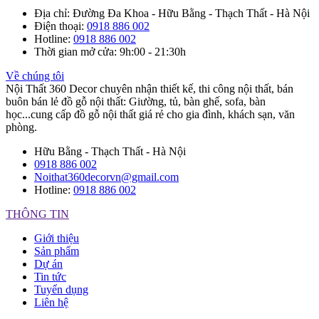
Địa chỉ
: Đường Đa Khoa - Hữu Bằng - Thạch Thất - Hà Nội
Điện thoại
:
0918 886 002
Hotline
:
0918 886 002
Thời gian mở cửa
: 9h:00 - 21:30h
Về chúng tôi
Nội Thất 360 Decor chuyên nhận thiết kế, thi công nội thất, bán
buôn bán lẻ đồ gỗ nội thất: Giường, tủ, bàn ghế, sofa, bàn
học...cung cấp đồ gỗ nội thất giá rẻ cho gia đình, khách sạn, văn
phòng.
Hữu Bằng - Thạch Thất - Hà Nội
0918 886 002
Noithat360decorvn@gmail.com
Hotline:
0918 886 002
THÔNG TIN
Giới thiệu
Sản phẩm
Dự án
Tin tức
Tuyển dụng
Liên hệ