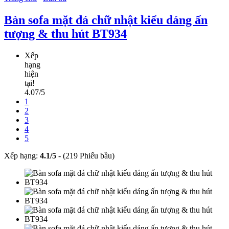
Bàn sofa mặt đá chữ nhật kiểu dáng ấn
tượng & thu hút BT934
Xếp
hạng
hiện
tại!
4.07/5
1
2
3
4
5
Xếp hạng:
4.1
/
5
-
(219 Phiếu bầu)