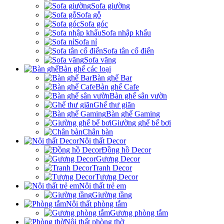
Sofa giường
Sofa gỗ
Sofa góc
Sofa nhập khẩu
Sofa nỉ
Sofa tân cổ điển
Sofa văng
Bàn ghế các loại
Bàn ghế Bar
Bàn ghế Cafe
Bàn ghế sân vườn
Ghế thư giãn
Bàn ghế Gaming
Giường ghế bể bơi
Chân bàn
Nội thất Decor
Đồng hồ Decor
Gương Decor
Tranh Decor
Tượng Decor
Nội thất trẻ em
Giường tầng
Nội thất phòng tắm
Gương phòng tắm
Nội thất phòng thờ