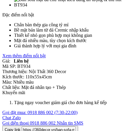
Đặc điểm nổi bật
Chân bàn thép gia công tỷ mỉ
Bề mặt bán làm từ đá Cremic nhập khẩu
Thiết kế nhỏ gọn phù hợp mọi không gian
Mặt đá nhiều màu, tùy chọn kích thước
Giá thành hợp lý với mọi gia đình
Xem thêm điểm nổi bật
Giá:
Liên hệ
Mã SP:
BT934
Thương hiệu:
Nội Thất 360 Decor
Kích thước:
110x55x45cm
Màu:
Nhiều màu
Chất liệu:
Mặt đá nhân tạo +
Thép
Khuyến mãi
Tặng ngay voucher giảm giá cho đơn hàng kế tiếp
Gọi đặt mua:
0918 886 002
(7:30-22:00)
Chat Zalo
Gọi điện thoại
0918 886 002
Nhắn tin SMS
Copy link