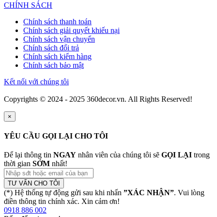
CHÍNH SÁCH
Chính sách thanh toán
Chính sách giải quyết khiếu nại
Chính sách vận chuyển
Chính sách đổi trả
Chính sách kiểm hàng
Chính sách bảo mật
Kết nối với chúng tôi
Copyrights © 2024 - 2025 360decor.vn. All Rights Reserved!
×
YÊU CẦU GỌI LẠI CHO TÔI
Để lại thông tin
NGAY
nhân viên của chúng tôi sẽ
GỌI LẠI
trong
thời gian
SỚM
nhất!
TƯ VẤN CHO TÔI
(*) Hệ thống tự động gửi sau khi nhấn
”XÁC NHẬN”
. Vui lòng
điền thông tin chính xác. Xin cảm ơn!
0918 886 002