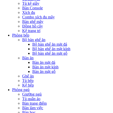
Tủ kệ giầy
Bàn Console
Xích đu
Combo xích đu mây
Bàn ghế mây
Đồng hồ cây
Kệ trang trí
Phòng bếp
Bộ bàn ghế ăn
Bộ bàn ghế ăn mặt đá
Bộ bàn ghế ăn mặt kính
Bộ bàn ghế ăn mặt gỗ
Bàn ăn
Bàn ăn mặt đá
Bàn ăn mặt kính
Bàn ăn mặt gỗ
Ghế ăn
Tủ bếp
Kệ bếp
Phòng ngủ
Giường ngủ
Tủ quần áo
Bàn trang điểm
Bàn làm việc
Bàn học