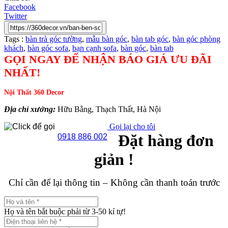
Facebook
Twitter
Tags :
bàn trà góc tường
,
mẫu bàn góc
,
bàn tab góc
,
bàn góc phòng
khách
,
bàn góc sofa
,
bạn cạnh sofa
,
bàn góc
,
bàn tab
GỌI NGAY ĐỂ NHẬN BÁO GIÁ ƯU ĐÃI
NHẤT!
Nội Thất 360 Decor
Địa chỉ xưởng:
Hữu Bằng, Thạch Thất, Hà Nội
Gọi lại cho tôi
Đặt hàng đơn
0918 886 002
giản !
Chỉ cần để lại thông tin – Không cần thanh toán trước
Họ và tên bắt buộc phải từ 3-50 kí tự!