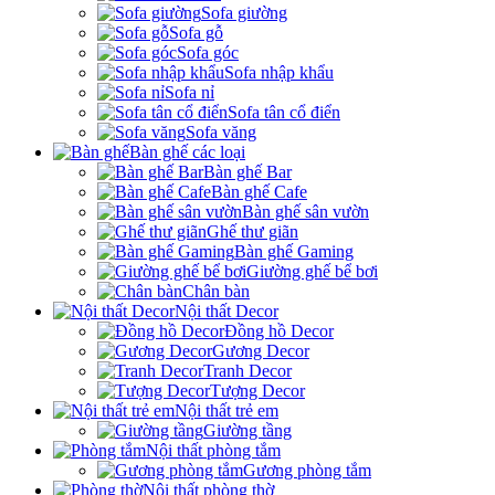
Sofa giường
Sofa gỗ
Sofa góc
Sofa nhập khẩu
Sofa nỉ
Sofa tân cổ điển
Sofa văng
Bàn ghế các loại
Bàn ghế Bar
Bàn ghế Cafe
Bàn ghế sân vườn
Ghế thư giãn
Bàn ghế Gaming
Giường ghế bể bơi
Chân bàn
Nội thất Decor
Đồng hồ Decor
Gương Decor
Tranh Decor
Tượng Decor
Nội thất trẻ em
Giường tầng
Nội thất phòng tắm
Gương phòng tắm
Nội thất phòng thờ