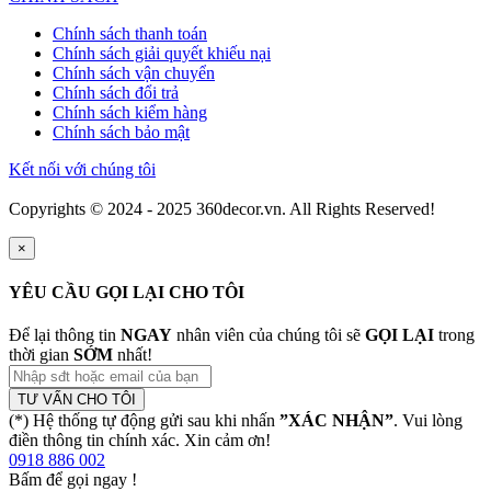
Chính sách thanh toán
Chính sách giải quyết khiếu nại
Chính sách vận chuyển
Chính sách đổi trả
Chính sách kiểm hàng
Chính sách bảo mật
Kết nối với chúng tôi
Copyrights © 2024 - 2025 360decor.vn. All Rights Reserved!
×
YÊU CẦU GỌI LẠI CHO TÔI
Để lại thông tin
NGAY
nhân viên của chúng tôi sẽ
GỌI LẠI
trong
thời gian
SỚM
nhất!
TƯ VẤN CHO TÔI
(*) Hệ thống tự động gửi sau khi nhấn
”XÁC NHẬN”
. Vui lòng
điền thông tin chính xác. Xin cảm ơn!
0918 886 002
Bấm để gọi ngay
!