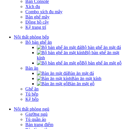
Bàn Console
Xích đu
Combo xích đu mây
Bàn ghế mây
Đồng hồ cây
Kệ trang trí
Nội thất phòng bếp
Bộ bàn ghế ăn
Bộ bàn ghế ăn mặt đá
Bộ bàn ghế ăn mặt
kính
Bộ bàn ghế ăn mặt gỗ
Bàn ăn
Bàn ăn mặt đá
Bàn ăn mặt kính
Bàn ăn mặt gỗ
Ghế ăn
Tủ bếp
Kệ bếp
Nội thất phòng ngủ
Giường ngủ
Tủ quần áo
Bàn trang điểm