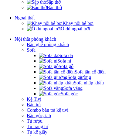
Sập thờ
Bàn thờ
Ngoại thất
Khay nổi bể bơi
Ô dù ngoài trời
Nội thất phòng khách
Bàn ghế phòng khách
Sofa
Sofa da
Sofa nỉ
Sofa gỗ
Sofa tân cổ điển
Sofa giường
Sofa nhập khẩu
Sofa văng
Sofa góc
Kệ Tivi
Bàn trà
Combo bàn trà kệ tivi
Bàn góc, tab
Tủ rượu
Tủ trang trí
Tủ kệ giầy