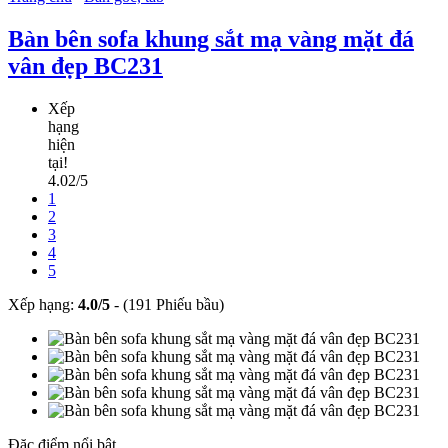
Bàn bên sofa khung sắt mạ vàng mặt đá
vân đẹp BC231
Xếp
hạng
hiện
tại!
4.02/5
1
2
3
4
5
Xếp hạng:
4.0
/
5
-
(191 Phiếu bầu)
Đặc điểm nổi bật