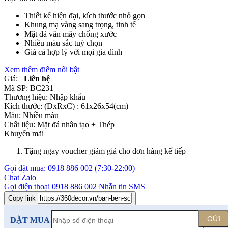
Thiết kế hiện đại, kích thước nhỏ gọn
Khung mạ vàng sang trọng, tinh tế
Mặt đá vân mây chống xước
Nhiều màu sắc tuỳ chọn
Giá cả hợp lý với mọi gia đình
Xem thêm điểm nổi bật
Giá:
Liên hệ
Mã SP:
BC231
Thương hiệu:
Nhập khẩu
Kích thước:
(DxRxC) : 61x26x54(cm)
Màu:
Nhiều màu
Chất liệu:
Mặt đá nhân tạo +
Thép
Khuyến mãi
Tặng ngay voucher giảm giá cho đơn hàng kế tiếp
Gọi đặt mua:
0918 886 002
(7:30-22:00)
Chat Zalo
Gọi điện thoại
0918 886 002
Nhắn tin SMS
Copy link
GỬI
ĐẶT MUA