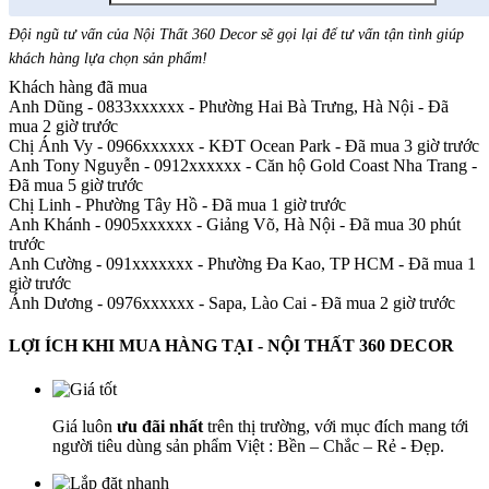
Đội ngũ tư vấn của Nội Thất 360 Decor sẽ gọi lại để tư vấn tận tình giúp
khách hàng lựa chọn sản phẩm
!
Khách hàng đã mua
Anh Dũng - 0833xxxxxx
-
Phường Hai Bà Trưng, Hà Nội - Đã
mua 2 giờ trước
Chị Ánh Vy - 0966xxxxxx
-
KĐT Ocean Park - Đã mua 3 giờ trước
Anh Tony Nguyễn - 0912xxxxxx
-
Căn hộ Gold Coast Nha Trang -
Đã mua 5 giờ trước
Chị Linh
-
Phường Tây Hồ - Đã mua 1 giờ trước
Anh Khánh - 0905xxxxxx
-
Giảng Võ, Hà Nội - Đã mua 30 phút
trước
Anh Cường - 091xxxxxxx
-
Phường Đa Kao, TP HCM - Đã mua 1
giờ trước
Ánh Dương - 0976xxxxxx
-
Sapa, Lào Cai - Đã mua 2 giờ trước
LỢI ÍCH KHI MUA HÀNG TẠI - NỘI THẤT 360 DECOR
Giá luôn
ưu đãi nhất
trên thị trường, với mục đích mang tới
người tiêu dùng sản phẩm Việt : Bền – Chắc – Rẻ - Đẹp.