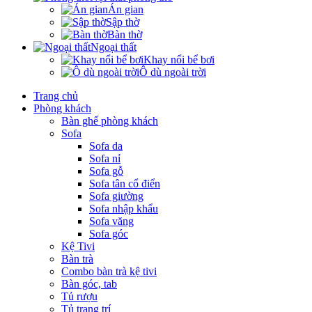
Án gian
Sập thờ
Bàn thờ
Ngoại thất
Khay nổi bể bơi
Ô dù ngoài trời
Trang chủ
Phòng khách
Bàn ghế phòng khách
Sofa
Sofa da
Sofa nỉ
Sofa gỗ
Sofa tân cổ điển
Sofa giường
Sofa nhập khẩu
Sofa văng
Sofa góc
Kệ Tivi
Bàn trà
Combo bàn trà kệ tivi
Bàn góc, tab
Tủ rượu
Tủ trang trí