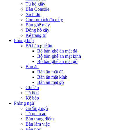
Tủ kệ giầy
Bàn Console
Xích đu
Combo xích đu mây
Bàn ghế mây
Đồng hồ cây
Kệ trang trí
Phòng bếp
Bộ bàn ghế ăn
Bộ bàn ghế ăn mặt đá
Bộ bàn ghế ăn mặt kính
Bộ bàn ghế ăn mặt gỗ
Bàn ăn
Bàn ăn mặt đá
Bàn ăn mặt kính
Bàn ăn mặt gỗ
Ghế ăn
Tủ bếp
Kệ bếp
Phòng ngủ
Giường ngủ
Tủ quần áo
Bàn trang điểm
Bàn làm việc
Bàn học