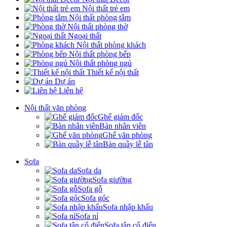
Nội thất trẻ em
Nội thất phòng tắm
Nội thất phòng thờ
Ngoại thất
Nội thất phòng khách
Nội thất phòng bếp
Nội thất phòng ngủ
Thiết kế nội thất
Dự án
Liên hệ
Nội thất văn phòng
Ghế giám đốc
Bàn nhân viên
Ghế văn phòng
Bàn quầy lễ tân
Sofa
Sofa da
Sofa giường
Sofa gỗ
Sofa góc
Sofa nhập khẩu
Sofa nỉ
Sofa tân cổ điển