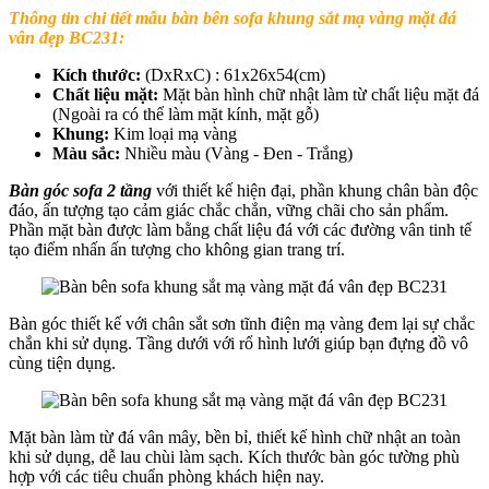
Thông tin chi tiết mẫu bàn bên sofa khung sắt mạ vàng mặt đá
vân đẹp BC231:
Kích thước:
(DxRxC) : 61x26x54(cm)
Chất liệu mặt:
Mặt bàn hình chữ nhật làm từ chất liệu mặt đá
(Ngoài ra có thể làm mặt kính, mặt gỗ)
Khung:
Kim loại mạ vàng
Màu sắc:
Nhiều màu (Vàng - Đen - Trắng)
Bàn góc sofa 2 tầng
với thiết kế hiện đại, phần khung chân bàn độc
đáo, ấn tượng tạo cảm giác chắc chắn, vững chãi cho sản phẩm.
Phần mặt bàn được làm bằng chất liệu đá với các đường vân tinh tế
tạo điểm nhấn ấn tượng cho không gian trang trí.
Bàn góc thiết kế với chân sắt sơn tĩnh điện mạ vàng đem lại sự chắc
chắn khi sử dụng. Tầng dưới với rổ hình lưới giúp bạn đựng đồ vô
cùng tiện dụng.
Mặt bàn làm từ đá vân mây, bền bỉ, thiết kế hình chữ nhật an toàn
khi sử dụng, dễ lau chùi làm sạch. Kích thước bàn góc tường phù
hợp với các tiêu chuẩn phòng khách hiện nay.