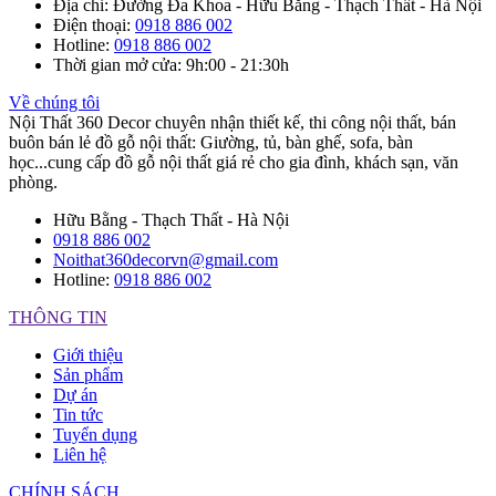
Địa chỉ
: Đường Đa Khoa - Hữu Bằng - Thạch Thất - Hà Nội
Điện thoại
:
0918 886 002
Hotline
:
0918 886 002
Thời gian mở cửa
: 9h:00 - 21:30h
Về chúng tôi
Nội Thất 360 Decor chuyên nhận thiết kế, thi công nội thất, bán
buôn bán lẻ đồ gỗ nội thất: Giường, tủ, bàn ghế, sofa, bàn
học...cung cấp đồ gỗ nội thất giá rẻ cho gia đình, khách sạn, văn
phòng.
Hữu Bằng - Thạch Thất - Hà Nội
0918 886 002
Noithat360decorvn@gmail.com
Hotline:
0918 886 002
THÔNG TIN
Giới thiệu
Sản phẩm
Dự án
Tin tức
Tuyển dụng
Liên hệ
CHÍNH SÁCH