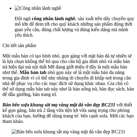
Đội ngũ
công nhân lành nghề
, sản xuất trên dây chuyền quy
mô lớn để đem tới cho quý khách những sản phẩm đúng thời
gian yêu câu, đúng chất lượng và đúng kiểu dáng mà mình
yêu thích.
Chi tiết sản phẩm
Một mẫu bàn có tạo hình nhỏ, gọn gàng với mặt bàn đá tự nhiên sẽ
là lựa chọn không thể bỏ qua cho căn hộ gia đình nhỏ và mẫu bàn
trà hiện đại mà nội thất M8 đang giới thiệu ở đây là một mẫu bàn
như thế.
Mẫu bàn tab
nhỏ gọn này sẽ là một mẫu bàn đa năng
trong gia đình vì có thể nhẹ nhàng di chuyển đi khắp nơi trong căn
nhà để phục vụ cho các mục đích sử dụng khác nhau. Gia chủ có
thể sử dụng mẫu bàn tab này như là bàn uống trà, bàn đọc sách, bàn
để đầu giường, bàn trang trí.
Bàn bên sofa khung sắt mạ vàng mặt đá vân đẹp BC231
với thiết
kế gọn gàng, bàn trà 2 tầng vừa tiện lợi vừa sang trọng cho phòng
khách của bạn, hường để dùng trang trí bên cạnh sofa. Mời các bạn
tham khảo.