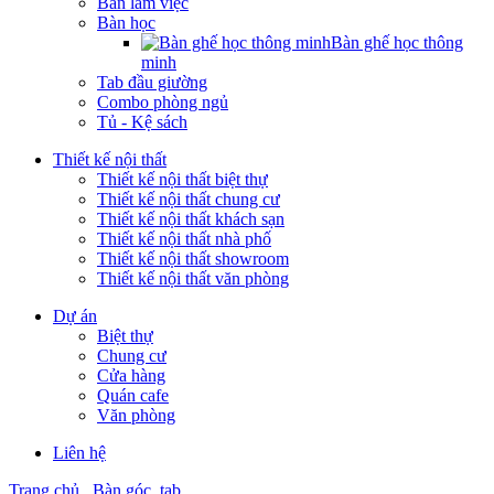
Bàn làm việc
Bàn học
Bàn ghế học thông
minh
Tab đầu giường
Combo phòng ngủ
Tủ - Kệ sách
Thiết kế nội thất
Thiết kế nội thất biệt thự
Thiết kế nội thất chung cư
Thiết kế nội thất khách sạn
Thiết kế nội thất nhà phố
Thiết kế nội thất showroom
Thiết kế nội thất văn phòng
Dự án
Biệt thự
Chung cư
Cửa hàng
Quán cafe
Văn phòng
Liên hệ
Trang chủ
Bàn góc, tab