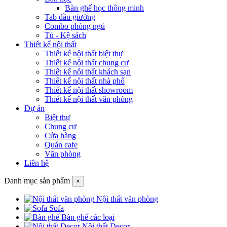
Bàn ghế học thông minh
Tab đầu giường
Combo phòng ngủ
Tủ - Kệ sách
Thiết kế nội thất
Thiết kế nội thất biệt thự
Thiết kế nội thất chung cư
Thiết kế nội thất khách sạn
Thiết kế nội thất nhà phố
Thiết kế nội thất showroom
Thiết kế nội thất văn phòng
Dự án
Biệt thự
Chung cư
Cửa hàng
Quán cafe
Văn phòng
Liên hệ
Danh mục sản phẩm
×
Nội thất văn phòng
Sofa
Bàn ghế các loại
Nội thất Decor