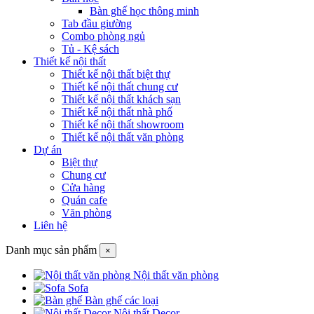
Bàn ghế học thông minh
Tab đầu giường
Combo phòng ngủ
Tủ - Kệ sách
Thiết kế nội thất
Thiết kế nội thất biệt thự
Thiết kế nội thất chung cư
Thiết kế nội thất khách sạn
Thiết kế nội thất nhà phố
Thiết kế nội thất showroom
Thiết kế nội thất văn phòng
Dự án
Biệt thự
Chung cư
Cửa hàng
Quán cafe
Văn phòng
Liên hệ
Danh mục sản phẩm
×
Nội thất văn phòng
Sofa
Bàn ghế các loại
Nội thất Decor