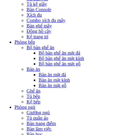
Tủ kệ giầy
Bàn Console
Xích đu
Combo xích đu mây
Bàn ghế mây
Đồng hồ cây
Kệ trang trí
Phòng bếp
Bộ bàn ghế ăn
Bộ bàn ghế ăn mặt đá
Bộ bàn ghế ăn mặt kính
Bộ bàn ghế ăn mặt gỗ
Bàn ăn
Bàn ăn mặt đá
Bàn ăn mặt kính
Bàn ăn mặt gỗ
Ghế ăn
Tủ bếp
Kệ bếp
Phòng ngủ
Giường ngủ
Tủ quần áo
Bàn trang điểm
Bàn làm việc
Bàn học