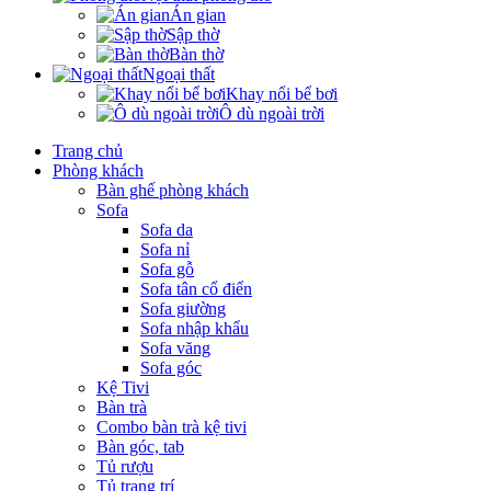
Án gian
Sập thờ
Bàn thờ
Ngoại thất
Khay nổi bể bơi
Ô dù ngoài trời
Trang chủ
Phòng khách
Bàn ghế phòng khách
Sofa
Sofa da
Sofa nỉ
Sofa gỗ
Sofa tân cổ điển
Sofa giường
Sofa nhập khẩu
Sofa văng
Sofa góc
Kệ Tivi
Bàn trà
Combo bàn trà kệ tivi
Bàn góc, tab
Tủ rượu
Tủ trang trí