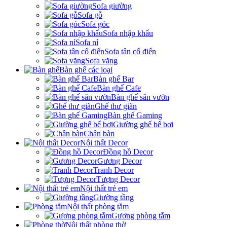
Sofa giường
Sofa gỗ
Sofa góc
Sofa nhập khẩu
Sofa nỉ
Sofa tân cổ điển
Sofa văng
Bàn ghế các loại
Bàn ghế Bar
Bàn ghế Cafe
Bàn ghế sân vườn
Ghế thư giãn
Bàn ghế Gaming
Giường ghế bể bơi
Chân bàn
Nội thất Decor
Đồng hồ Decor
Gương Decor
Tranh Decor
Tượng Decor
Nội thất trẻ em
Giường tầng
Nội thất phòng tắm
Gương phòng tắm
Nội thất phòng thờ