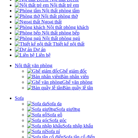
Nội thất trẻ em
Nội thất phòng tắm
Nội thất phòng thờ
Ngoại thất
Nội thất phòng khách
Nội thất phòng bếp
Nội thất phòng ngủ
Thiết kế nội thất
Dự án
Liên hệ
Nội thất văn phòng
Ghế giám đốc
Bàn nhân viên
Ghế văn phòng
Bàn quầy lễ tân
Sofa
Sofa da
Sofa giường
Sofa gỗ
Sofa góc
Sofa nhập khẩu
Sofa nỉ
Sofa tân cổ điển