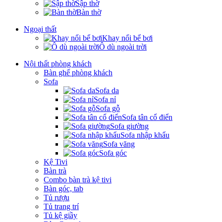
Sập thờ
Bàn thờ
Ngoại thất
Khay nổi bể bơi
Ô dù ngoài trời
Nội thất phòng khách
Bàn ghế phòng khách
Sofa
Sofa da
Sofa nỉ
Sofa gỗ
Sofa tân cổ điển
Sofa giường
Sofa nhập khẩu
Sofa văng
Sofa góc
Kệ Tivi
Bàn trà
Combo bàn trà kệ tivi
Bàn góc, tab
Tủ rượu
Tủ trang trí
Tủ kệ giầy