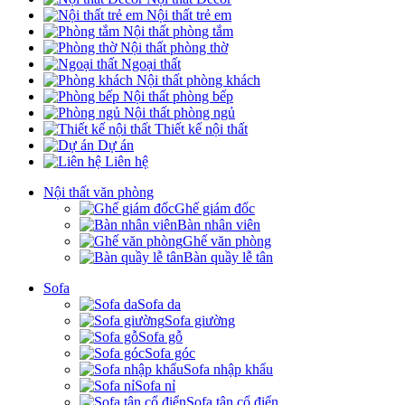
Nội thất trẻ em
Nội thất phòng tắm
Nội thất phòng thờ
Ngoại thất
Nội thất phòng khách
Nội thất phòng bếp
Nội thất phòng ngủ
Thiết kế nội thất
Dự án
Liên hệ
Nội thất văn phòng
Ghế giám đốc
Bàn nhân viên
Ghế văn phòng
Bàn quầy lễ tân
Sofa
Sofa da
Sofa giường
Sofa gỗ
Sofa góc
Sofa nhập khẩu
Sofa nỉ
Sofa tân cổ điển