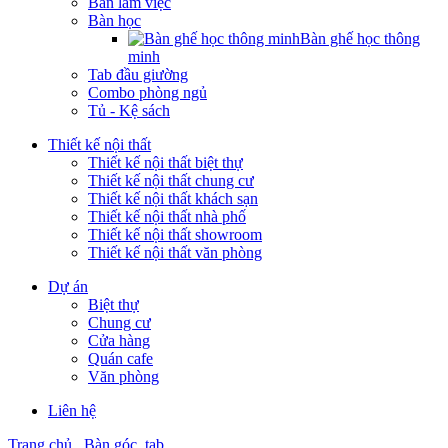
Bàn làm việc
Bàn học
Bàn ghế học thông
minh
Tab đầu giường
Combo phòng ngủ
Tủ - Kệ sách
Thiết kế nội thất
Thiết kế nội thất biệt thự
Thiết kế nội thất chung cư
Thiết kế nội thất khách sạn
Thiết kế nội thất nhà phố
Thiết kế nội thất showroom
Thiết kế nội thất văn phòng
Dự án
Biệt thự
Chung cư
Cửa hàng
Quán cafe
Văn phòng
Liên hệ
Trang chủ
Bàn góc, tab