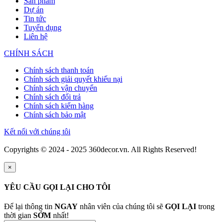
Sản phẩm
Dự án
Tin tức
Tuyển dụng
Liên hệ
CHÍNH SÁCH
Chính sách thanh toán
Chính sách giải quyết khiếu nại
Chính sách vận chuyển
Chính sách đổi trả
Chính sách kiểm hàng
Chính sách bảo mật
Kết nối với chúng tôi
Copyrights © 2024 - 2025 360decor.vn. All Rights Reserved!
×
YÊU CẦU GỌI LẠI CHO TÔI
Để lại thông tin
NGAY
nhân viên của chúng tôi sẽ
GỌI LẠI
trong
thời gian
SỚM
nhất!