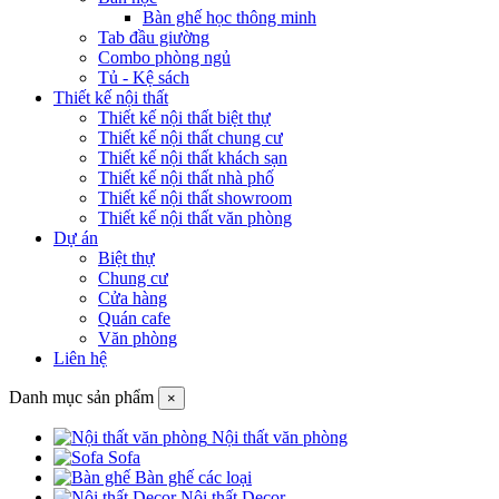
Bàn ghế học thông minh
Tab đầu giường
Combo phòng ngủ
Tủ - Kệ sách
Thiết kế nội thất
Thiết kế nội thất biệt thự
Thiết kế nội thất chung cư
Thiết kế nội thất khách sạn
Thiết kế nội thất nhà phố
Thiết kế nội thất showroom
Thiết kế nội thất văn phòng
Dự án
Biệt thự
Chung cư
Cửa hàng
Quán cafe
Văn phòng
Liên hệ
Danh mục sản phẩm
×
Nội thất văn phòng
Sofa
Bàn ghế các loại
Nội thất Decor