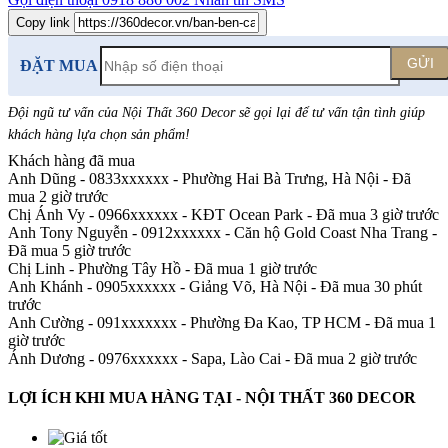
Copy link
GỬI
ĐẶT MUA
Đội ngũ tư vấn của Nội Thất 360 Decor sẽ gọi lại để tư vấn tận tình giúp
khách hàng lựa chọn sản phẩm
!
Khách hàng đã mua
Anh Dũng - 0833xxxxxx
-
Phường Hai Bà Trưng, Hà Nội - Đã
mua 2 giờ trước
Chị Ánh Vy - 0966xxxxxx
-
KĐT Ocean Park - Đã mua 3 giờ trước
Anh Tony Nguyễn - 0912xxxxxx
-
Căn hộ Gold Coast Nha Trang -
Đã mua 5 giờ trước
Chị Linh
-
Phường Tây Hồ - Đã mua 1 giờ trước
Anh Khánh - 0905xxxxxx
-
Giảng Võ, Hà Nội - Đã mua 30 phút
trước
Anh Cường - 091xxxxxxx
-
Phường Đa Kao, TP HCM - Đã mua 1
giờ trước
Ánh Dương - 0976xxxxxx
-
Sapa, Lào Cai - Đã mua 2 giờ trước
LỢI ÍCH KHI MUA HÀNG TẠI - NỘI THẤT 360 DECOR