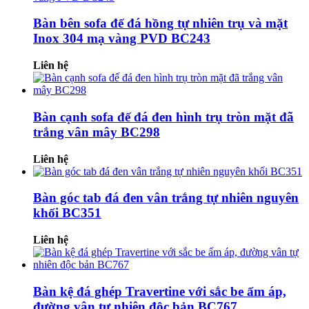
Bàn bên sofa đế đá hồng tự nhiên trụ và mặt
Inox 304 mạ vàng PVD BC243
Liên hệ
Bàn cạnh sofa đế đá đen hình trụ tròn mặt đã
trắng vân mây BC298
Liên hệ
Bàn góc tab đá đen vân trắng tự nhiên nguyên
khối BC351
Liên hệ
Bàn kệ đá ghép Travertine với sắc be ấm áp,
đường vân tự nhiên độc bản BC767