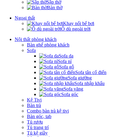
Sập thờ
Bàn thờ
Ngoại thất
Khay nổi bể bơi
Ô dù ngoài trời
Nội thất phòng khách
Bàn ghế phòng khách
Sofa
Sofa da
Sofa nỉ
Sofa gỗ
Sofa tân cổ điển
Sofa giường
Sofa nhập khẩu
Sofa văng
Sofa góc
Kệ Tivi
Bàn trà
Combo bàn trà kệ tivi
Bàn góc, tab
Tủ rượu
Tủ trang trí
Tủ kệ giầy