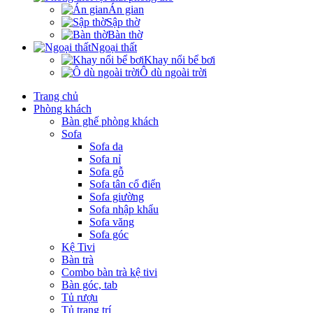
Án gian
Sập thờ
Bàn thờ
Ngoại thất
Khay nổi bể bơi
Ô dù ngoài trời
Trang chủ
Phòng khách
Bàn ghế phòng khách
Sofa
Sofa da
Sofa nỉ
Sofa gỗ
Sofa tân cổ điển
Sofa giường
Sofa nhập khẩu
Sofa văng
Sofa góc
Kệ Tivi
Bàn trà
Combo bàn trà kệ tivi
Bàn góc, tab
Tủ rượu
Tủ trang trí