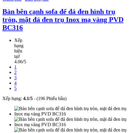
Bàn bên cạnh sofa đế đá đen hình trụ
tròn, mặt đá đen trụ Inox mạ vàng PVD
BC316
Xếp
hạng
hiện
tại!
4.06/5
1
2
3
4
5
Xếp hạng:
4.1
/
5
-
(196 Phiếu bầu)