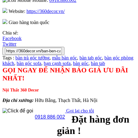
Hotline:
0918.886.002
Website:
https://360decor.vn/
Giao hàng toàn quốc
Chia sẻ:
Facebook
Twitter
Tags :
bàn trà góc tường
,
mẫu bàn góc
,
bàn tab góc
,
bàn góc phòng
khách
,
bàn góc sofa
,
bạn cạnh sofa
,
bàn góc
,
bàn tab
GỌI NGAY ĐỂ NHẬN BÁO GIÁ ƯU ĐÃI
NHẤT!
Nội Thất 360 Decor
Địa chỉ xưởng:
Hữu Bằng, Thạch Thất, Hà Nội
Gọi lại cho tôi
Đặt hàng đơn
0918 886 002
giản !