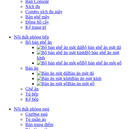
Bàn Console
Xích đu
Combo xích đu mây
Bàn ghế mây
Đồng hồ cây
Kệ trang trí
Nội thất phòng bếp
Bộ bàn ghế ăn
Bộ bàn ghế ăn mặt đá
Bộ bàn ghế ăn mặt
kính
Bộ bàn ghế ăn mặt gỗ
Bàn ăn
Bàn ăn mặt đá
Bàn ăn mặt kính
Bàn ăn mặt gỗ
Ghế ăn
Tủ bếp
Kệ bếp
Nội thất phòng ngủ
Giường ngủ
Tủ quần áo
Bàn trang điểm