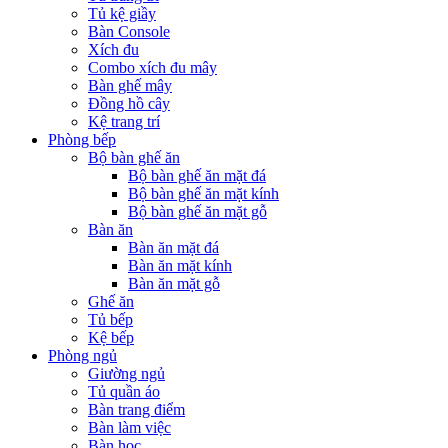
Tủ kệ giầy
Bàn Console
Xích đu
Combo xích đu mây
Bàn ghế mây
Đồng hồ cây
Kệ trang trí
Phòng bếp
Bộ bàn ghế ăn
Bộ bàn ghế ăn mặt đá
Bộ bàn ghế ăn mặt kính
Bộ bàn ghế ăn mặt gỗ
Bàn ăn
Bàn ăn mặt đá
Bàn ăn mặt kính
Bàn ăn mặt gỗ
Ghế ăn
Tủ bếp
Kệ bếp
Phòng ngủ
Giường ngủ
Tủ quần áo
Bàn trang điểm
Bàn làm việc
Bàn học