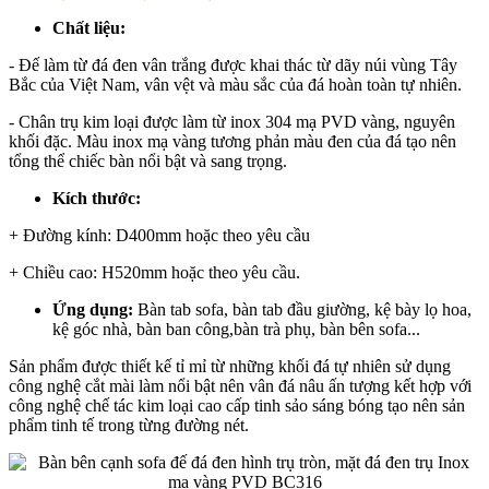
Chất liệu:
- Đế làm từ đá đen vân trắng được khai thác từ dãy núi vùng Tây
Bắc của Việt Nam, vân vệt và màu sắc của đá hoàn toàn tự nhiên.
- Chân trụ kim loại được làm từ inox 304 mạ PVD vàng, nguyên
khối đặc. Màu inox mạ vàng tương phản màu đen của đá tạo nên
tổng thể chiếc bàn nổi bật và sang trọng.
Kích thước:
+ Đường kính: D400mm hoặc theo yêu cầu
+ Chiều cao: H520mm hoặc theo yêu cầu.
Ứng dụng:
Bàn tab sofa, bàn tab đầu giường, kệ bày lọ hoa,
kệ góc nhà, bàn ban công,bàn trà phụ, bàn bên sofa...
Sản phẩm được thiết kế tỉ mỉ từ những khối đá tự nhiên sử dụng
công nghệ cắt mài làm nổi bật nên vân đá nâu ấn tượng kết hợp với
công nghệ chế tác kim loại cao cấp tinh sảo sáng bóng tạo nên sản
phẩm tinh tế trong từng đường nét.