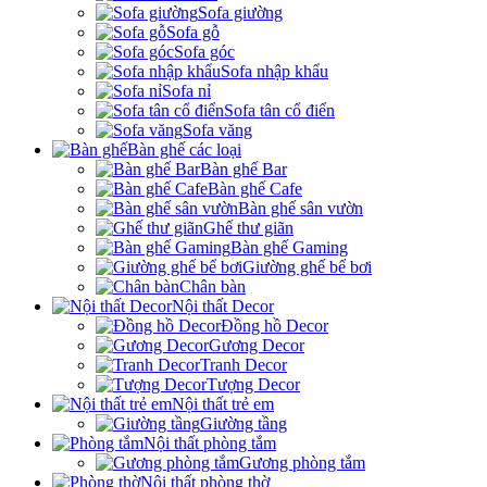
Sofa giường
Sofa gỗ
Sofa góc
Sofa nhập khẩu
Sofa nỉ
Sofa tân cổ điển
Sofa văng
Bàn ghế các loại
Bàn ghế Bar
Bàn ghế Cafe
Bàn ghế sân vườn
Ghế thư giãn
Bàn ghế Gaming
Giường ghế bể bơi
Chân bàn
Nội thất Decor
Đồng hồ Decor
Gương Decor
Tranh Decor
Tượng Decor
Nội thất trẻ em
Giường tầng
Nội thất phòng tắm
Gương phòng tắm
Nội thất phòng thờ