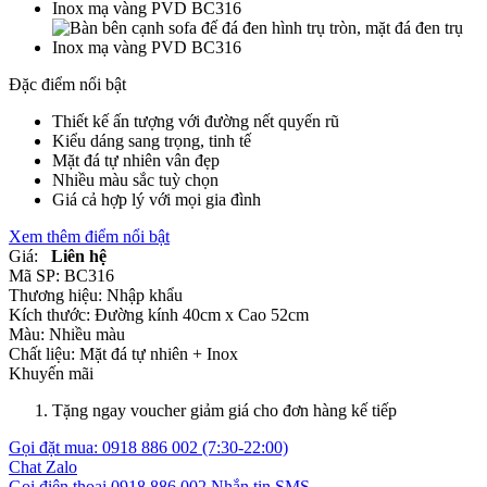
Đặc điểm nổi bật
Thiết kế ấn tượng với đường nết quyến rũ
Kiểu dáng sang trọng, tinh tế
Mặt đá tự nhiên vân đẹp
Nhiều màu sắc tuỳ chọn
Giá cả hợp lý với mọi gia đình
Xem thêm điểm nổi bật
Giá:
Liên hệ
Mã SP:
BC316
Thương hiệu:
Nhập khẩu
Kích thước:
Đường kính 40cm x Cao 52cm
Màu:
Nhiều màu
Chất liệu:
Mặt đá tự nhiên +
Inox
Khuyến mãi
Tặng ngay voucher giảm giá cho đơn hàng kế tiếp
Gọi đặt mua:
0918 886 002
(7:30-22:00)
Chat Zalo
Gọi điện thoại
0918 886 002
Nhắn tin SMS